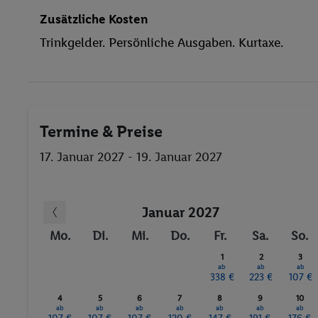
Zusätzliche Kosten
Trinkgelder. Persönliche Ausgaben. Kurtaxe.
Termine & Preise
17. Januar 2027 - 19. Januar 2027
Januar 2027
Mo.
Di.
Mi.
Do.
Fr.
Sa.
So.
1
2
3
ab
ab
ab
338 €
223 €
107 €
4
5
6
7
8
9
10
ab
ab
ab
ab
ab
ab
ab