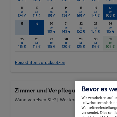
107 €
107 €
107 €
120 €
147 €
191 €
176 €
11
12
13
14
15
16
17
ab
ab
ab
ab
ab
ab
ab
106 €
124 €
115 €
115 €
134 €
165 €
143 €
18
20
21
22
23
24
19
ab
ab
ab
ab
ab
ab
106 €
119 €
143 €
152 €
134 €
115 €
25
26
27
28
29
30
31
ab
ab
ab
ab
ab
ab
ab
115 €
115 €
115 €
120 €
125 €
116 €
106 €
Reisedaten zurücksetzen
Bevor es we
Zimmer und Verpflegung wählen
Wir verarbeiten auf u
Wann verreisen Sie? |
Wer kommt mit?
| Wo geht 
teilweise technisch n
Webseiteneinstellunge
verwendet. Dies schl