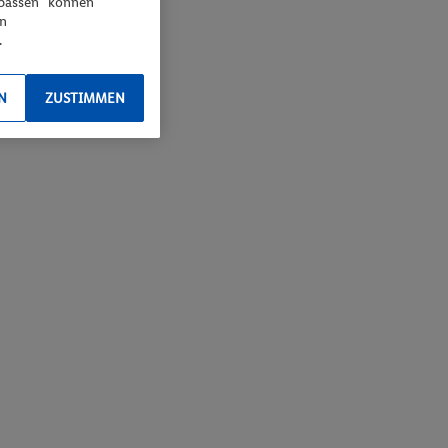
npassen“ können
en
.
N
ZUSTIMMEN