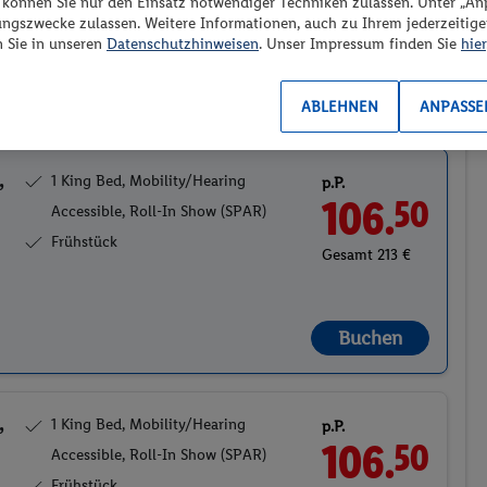
“ können Sie nur den Einsatz notwendiger Techniken zulassen. Unter „A
ungszwecke zulassen. Weitere Informationen, auch zu Ihrem jederzeitig
n Sie in unseren
Datenschutzhinweisen
. Unser Impressum finden Sie
hier
ble, Roll-In Show (SPAR)
2
ABLEHNEN
ANPASSE
,
1 King Bed, Mobility/Hearing
p.P.
106.
50
Accessible, Roll-In Show (SPAR)
Frühstück
Gesamt 213 €
Buchen
,
1 King Bed, Mobility/Hearing
p.P.
106.
50
Accessible, Roll-In Show (SPAR)
Frühstück