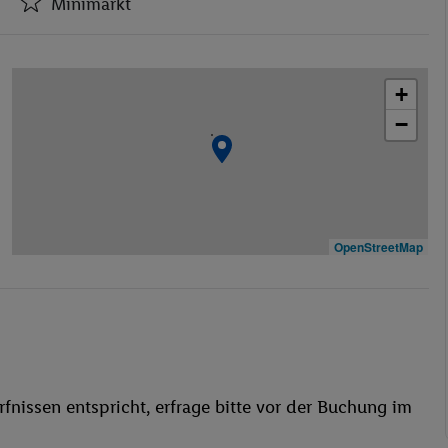
Minimarkt
Hotel-Safe
Minimarkt
+
Bar(s)
−
Konferenzraum
WLAN-Internet
Wäscheservice
Garage
TV-Raum
OpenStreetMap
behindertengerecht
Bar
WLAN
Aerobic
Gymnastik
fnissen entspricht, erfrage bitte vor der Buchung im
Fitnessstudio