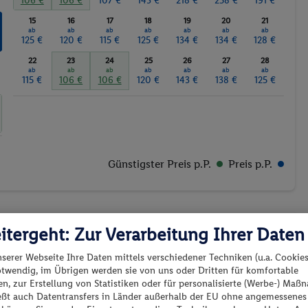
106 €
106 €
107 €
143 €
218 €
258 €
191 €
15
16
17
18
19
20
21
ab
ab
ab
ab
ab
ab
ab
125 €
120 €
115 €
125 €
134 €
134 €
128 €
22
23
24
25
26
27
28
ab
ab
ab
ab
ab
ab
ab
115 €
106 €
106 €
120 €
143 €
138 €
125 €
Günstigster Preis p.P.
Preis p.P.
itergeht: Zur Verarbeitung Ihrer Daten
nserer Webseite Ihre Daten mittels verschiedener Techniken (u.a. Cookies
es los?
otwendig, im Übrigen werden sie von uns oder Dritten für komfortable
n, zur Erstellung von Statistiken oder für personalisierte (Werbe-) Ma
Preis aufsteigend
ießt auch Datentransfers in Länder außerhalb der EU ohne angemessenes