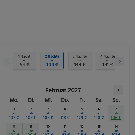
1 Nacht
2 Nächte
3 Nächte
4 Nächte
5 N
ab
ab
ab
ab
54 €
106 €
144 €
191 €
24
Februar 2027
Mo.
Di.
Mi.
Do.
Fr.
Sa.
So.
1
2
3
4
5
6
7
ab
ab
ab
ab
ab
ab
ab
107 €
107 €
107 €
116 €
129 €
120 €
106 €
8
9
10
11
12
13
14
ab
ab
ab
ab
ab
ab
ab