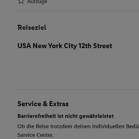
Aufzüge
Klimaanlage
Aufzüge
Reiseziel
Geschäfte
Restaurant(s)
USA New York City 12th Street
Öffentliches Internet
Zimmerservice
Parkplatz
Spielplatz
Haustiere
Restaurant
Aufzug
Service & Extras
Haustiere erlaubt
Barrierefreiheit ist nicht gewährleistet
Fitness-Studio
Ob die Reise trotzdem deinen individuellen Bedür
Darts
Service Center.