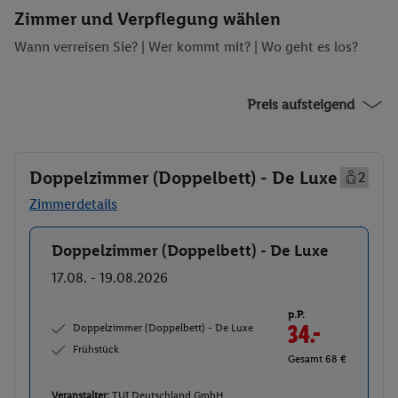
Zimmer und Verpflegung wählen
Wann verreisen Sie? |
Wer kommt mit?
| Wo geht es los?
Preis aufsteigend
Doppelzimmer (Doppelbett) - De Luxe
2
Zimmerdetails
Doppelzimmer (Doppelbett) - De Luxe
Buchen
17.08. - 19.08.2026
p.P.
Doppelzimmer (Doppelbett) - De Luxe
34.-
Frühstück
Gesamt 68 €
Veranstalter:
TUI Deutschland GmbH