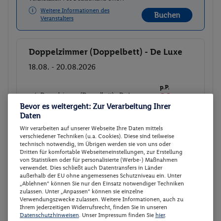
Weitere Informationen des
Buchen
Veranstalters
Doppelzimmer (Doppelbett) - De Luxe
Buchen
18.08. - 20.08.2026
p.P.
Doppelzimmer (Doppelbett) - De Luxe
33.-
Bevor es weitergeht: Zur Verarbeitung Ihrer
Frühstück
Gesamt 66 €
Daten
Wir verarbeiten auf unserer Webseite Ihre Daten mittels
Veranstalter:
TUI Deutschland GmbH
verschiedener Techniken (u.a. Cookies). Diese sind teilweise
Nicht
technisch notwendig, im Übrigen werden sie von uns oder
Weitere Informationen des
verfügbar
Dritten für komfortable Webseiteneinstellungen, zur Erstellung
Veranstalters
von Statistiken oder für personalisierte (Werbe-) Maßnahmen
verwendet. Dies schließt auch Datentransfers in Länder
außerhalb der EU ohne angemessenes Schutzniveau ein. Unter
„Ablehnen“ können Sie nur den Einsatz notwendiger Techniken
Doppelzimmer (Doppelbett) - De Luxe
Buchen
zulassen. Unter „Anpassen“ können sie einzelne
Verwendungszwecke zulassen. Weitere Informationen, auch zu
19.08. - 21.08.2026
Ihrem jederzeitigen Widerrufsrecht, finden Sie in unseren
Datenschutzhinweisen
. Unser Impressum finden Sie
hier
.