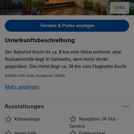
1/40
Bild 1 von 40.
Termine & Preise anzeigen
Unterkunftsbeschreibung
Der Bahnhof Kochi ist ca. 8 km vom Hotel entfernt, eine
Bushaltestelle liegt in Gehweite, dem Hotel direkt
gegenüber. Das Hotel liegt ca. 38 km vom Flughafen Kochi
entfernt, die in etwa 45 min zurückgelegt werden können.
©GIATA 2015-2026, Kundenref. 122030
Mehr anzeigen
Ausstattungen
Klimaanlage
Rezeption 24-Std.-
Service
Hotel-Safe
Geldwechsel