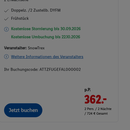
Doppelz. /2 Zustellb. DYFM
Frühstück
Kostenlose Stornierung bis
30.09.2026
Kostenlose Umbuchung bis
22.10.2026
Veranstalter:
SnowTrex
Weitere Informationen des Veranstalters
Ihr Buchungscode:
ATTZFUGEFAL000002
p.P.
362.-
2 Pers. / 2 Nächte
Jetzt buchen
/ 724 € Gesamt