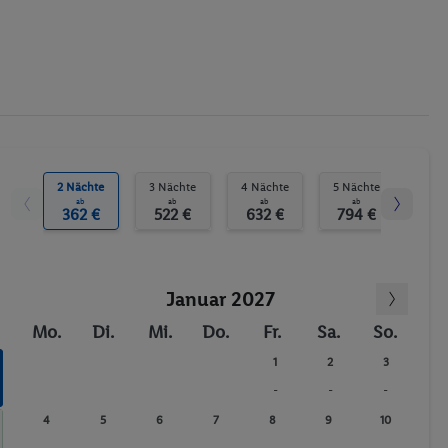
2 Nächte
3 Nächte
4 Nächte
5 Nächte
7 N
ab
ab
ab
ab
362 €
522 €
632 €
794 €
11
Januar 2027
Mo.
Di.
Mi.
Do.
Fr.
Sa.
So.
1
2
3
-
-
-
4
5
6
7
8
9
10