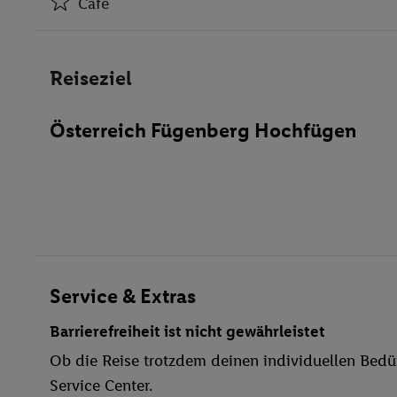
Café
Hotel-Safe
Café
Reiseziel
Restaurant(s)
WLAN-Internet
Österreich Fügenberg Hochfügen
Parkplatz
Restaurant
Aufzug
Whirlpool
Sonnenterrasse
Bogenschießen
Bräunungsstudio/Solarium
Service & Extras
Whirlpool
Barrierefreiheit ist nicht gewährleistet
Ob die Reise trotzdem deinen individuellen Bedür
Service Center.