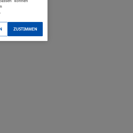
npassen“ können
en
.
N
ZUSTIMMEN