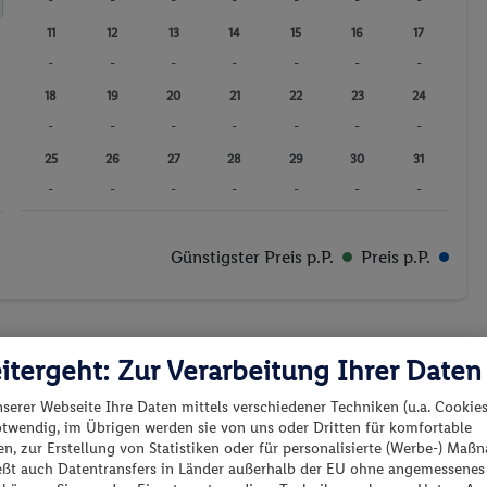
-
-
-
-
-
-
-
11
12
13
14
15
16
17
-
-
-
-
-
-
-
18
19
20
21
22
23
24
-
-
-
-
-
-
-
25
26
27
28
29
30
31
-
-
-
-
-
-
-
Günstigster Preis p.P.
Preis p.P.
itergeht: Zur Verarbeitung Ihrer Daten
nserer Webseite Ihre Daten mittels verschiedener Techniken (u.a. Cookies
es los?
otwendig, im Übrigen werden sie von uns oder Dritten für komfortable
n, zur Erstellung von Statistiken oder für personalisierte (Werbe-) Ma
Preis aufsteigend
ießt auch Datentransfers in Länder außerhalb der EU ohne angemessenes