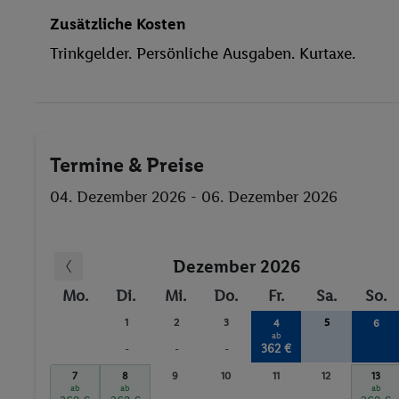
Zusätzliche Kosten
Trinkgelder. Persönliche Ausgaben. Kurtaxe.
Termine & Preise
04. Dezember 2026 - 06. Dezember 2026
Dezember 2026
Mo.
Di.
Mi.
Do.
Fr.
Sa.
So.
1
2
3
5
4
6
ab
ab
362 €
362 €
-
-
-
7
8
9
10
11
12
13
ab
ab
ab