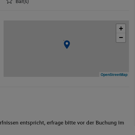
Bar(s)
Aufzüge
Bar(s)
+
Öffentliches Internet
−
Wäscheservice
Spielplatz
Bar
WLAN
Sauna
OpenStreetMap
Dampfbad
Fahrrad/Mountainbike
Sauna
fnissen entspricht, erfrage bitte vor der Buchung im