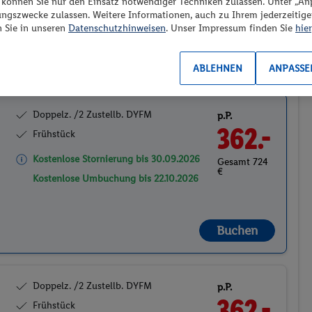
“ können Sie nur den Einsatz notwendiger Techniken zulassen. Unter „A
ungszwecke zulassen. Weitere Informationen, auch zu Ihrem jederzeitig
n Sie in unseren
Datenschutzhinweisen
. Unser Impressum finden Sie
hier
2
ABLEHNEN
ANPASSE
Doppelz. /2 Zustellb. DYFM
p.P.
362.-
Frühstück
Kostenlose Stornierung bis
30.09.2026
Gesamt 724
€
Kostenlose Umbuchung bis
22.10.2026
Buchen
Doppelz. /2 Zustellb. DYFM
p.P.
362.-
Frühstück