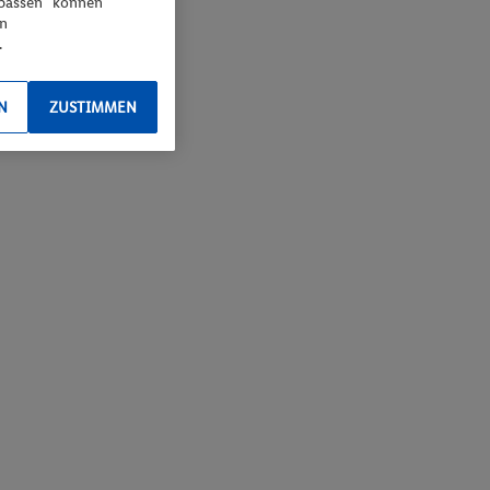
npassen“ können
en
.
N
ZUSTIMMEN