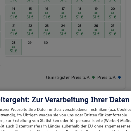
51 €
51 €
51 €
51 €
51 €
51 €
51 €
14
15
16
17
18
19
20
ab
ab
ab
ab
ab
ab
ab
51 €
51 €
51 €
51 €
51 €
51 €
51 €
21
22
23
24
25
26
27
ab
ab
ab
ab
ab
ab
ab
51 €
51 €
51 €
51 €
51 €
51 €
51 €
28
29
30
ab
51 €
-
-
Günstigster Preis p.P.
Preis p.P.
itergeht: Zur Verarbeitung Ihrer Daten
nserer Webseite Ihre Daten mittels verschiedener Techniken (u.a. Cookies
otwendig, im Übrigen werden sie von uns oder Dritten für komfortable
es los?
n, zur Erstellung von Statistiken oder für personalisierte (Werbe-) Ma
ießt auch Datentransfers in Länder außerhalb der EU ohne angemessenes