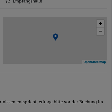
Empfangshalle
Hotel-Safe
Empfangshalle
+
Café
−
Bar(s)
Konferenzraum
WLAN-Internet
Wäscheservice
Fahrradkeller
OpenStreetMap
Garage
Waschgelegenheit
Restaurant
Aufzug
Außenpool(s)
fnissen entspricht, erfrage bitte vor der Buchung im
Liegestühle