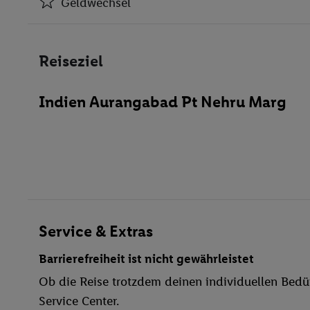
Geldwechsel
Klimaanlage
Geldwechsel
Reiseziel
Aufzüge
Geschäfte
Indien Aurangabad Pt Nehru Marg
Restaurant(s)
Öffentliches Internet
Zimmerservice
Medizinische Betreuung
Parkplatz
TV-Raum
behindertengerecht
Service & Extras
Bar
Barrierefreiheit ist nicht gewährleistet
WLAN
Ob die Reise trotzdem deinen individuellen Bedür
Pool- / Snackbar
Service Center.
Anzahl der Pools