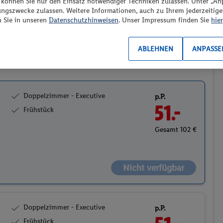
“ können Sie nur den Einsatz notwendiger Techniken zulassen. Unter „A
Preis aufsteigend
ungszwecke zulassen. Weitere Informationen, auch zu Ihrem jederzeitig
n Sie in unseren
Datenschutzhinweisen
. Unser Impressum finden Sie
hier
ABLEHNEN
ANPASSE
2
Doppelzimmer - Executive
p.P.
51.-
Frühstück
Gesamt 102 €
Nicht verfügbar
Doppelzimmer - Executive
p.P.
Frühstück