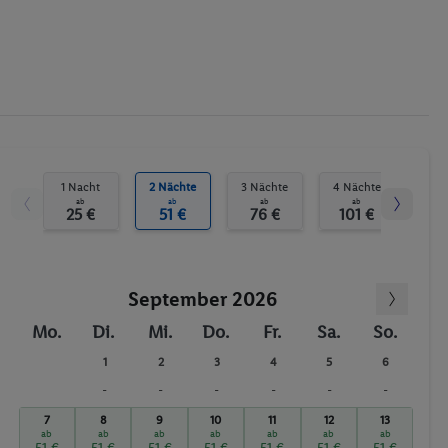
1 Nacht
2 Nächte
3 Nächte
4 Nächte
5 N
ab
ab
ab
ab
25 €
51 €
76 €
101 €
12
September 2026
Mo.
Di.
Mi.
Do.
Fr.
Sa.
So.
1
2
3
4
5
6
-
-
-
-
-
-
7
8
9
10
11
12
13
ab
ab
ab
ab
ab
ab
ab