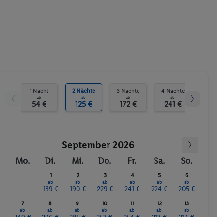
1 Nacht
2 Nächte
3 Nächte
4 Nächte
5 N
ab
ab
ab
ab
54 €
125 €
172 €
241 €
31
September 2026
Mo.
Di.
Mi.
Do.
Fr.
Sa.
So.
1
2
3
4
5
6
ab
ab
ab
ab
ab
ab
139 €
190 €
229 €
241 €
224 €
205 €
7
8
9
10
11
12
13
ab
ab
ab
ab
ab
ab
ab