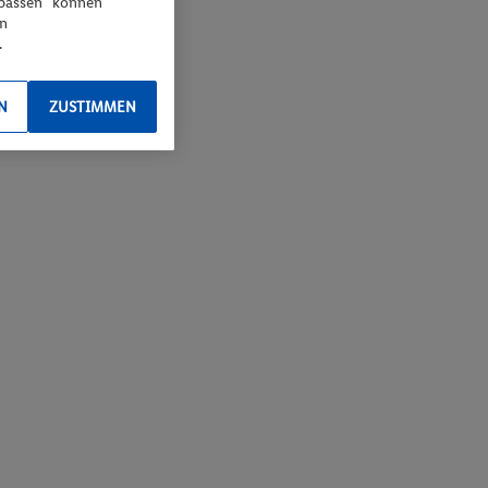
npassen“ können
en
.
N
ZUSTIMMEN