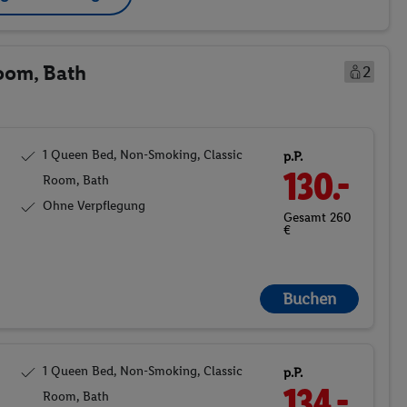
oom, Bath
2
1 Queen Bed, Non-Smoking, Classic
p.P.
130.-
Room, Bath
Ohne Verpflegung
Gesamt 260
€
Buchen
1 Queen Bed, Non-Smoking, Classic
p.P.
134.-
Room, Bath