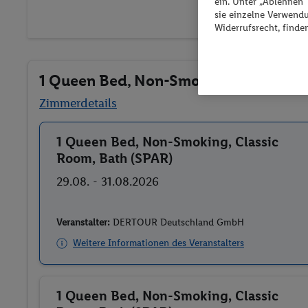
ein. Unter „Ablehnen
sie einzelne Verwend
Widerrufsrecht, finde
1 Queen Bed, Non-Smoking, Classic R
Zimmerdetails
1 Queen Bed, Non-Smoking, Classic
Buchen
Room, Bath (SPAR)
29.08. - 31.08.2026
Veranstalter:
DERTOUR Deutschland GmbH
Weitere Informationen des Veranstalters
1 Queen Bed, Non-Smoking, Classic
Buchen