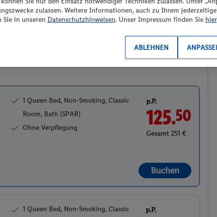
“ können Sie nur den Einsatz notwendiger Techniken zulassen. Unter „A
ungszwecke zulassen. Weitere Informationen, auch zu Ihrem jederzeitig
Preis aufsteigend
n Sie in unseren
Datenschutzhinweisen
. Unser Impressum finden Sie
hier
ABLEHNEN
ANPASSE
oom, Bath (SPAR)
2
1 Queen Bed, Non-Smoking, Classic
p.P.
125.
50
Room, Bath (SPAR)
Ohne Verpflegung
Gesamt 251 €
Buchen
1 Queen Bed, Non-Smoking, Classic
p.P.