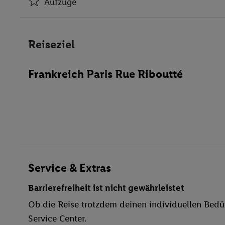
Aufzüge
Klimaanlage
Aufzüge
Reiseziel
Minimarkt
Bar(s)
Frankreich Paris Rue Riboutté
Öffentliches Internet
Zimmerservice
Parkplatz
Waschgelegenheit
behindertengerecht
Aufzug
Haustiere erlaubt
Service & Extras
Billard / Snooker
Barrierefreiheit ist nicht gewährleistet
Ob die Reise trotzdem deinen individuellen Bedür
Service Center.