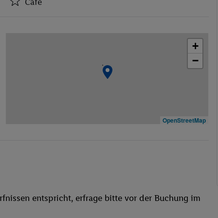
Café
Hotel-Safe
Café
+
Geschäfte
−
Konferenzraum
WLAN-Internet
Wäscheservice
Garage
Haustiere
OpenStreetMap
Bar
WLAN
Außenpool(s)
Anzahl der Pools
fnissen entspricht, erfrage bitte vor der Buchung im