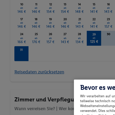
10
11
12
13
14
15
16
ab
ab
ab
ab
ab
ab
ab
146 €
146 €
154 €
154 €
148 €
141 €
143 €
17
18
19
20
21
22
23
ab
ab
ab
ab
ab
ab
ab
146 €
146 €
146 €
146 €
143 €
141 €
157 €
24
25
26
27
28
30
29
ab
ab
ab
ab
ab
ab
125 €
166 €
176 €
157 €
143 €
134 €
31
ab
139 €
Reisedaten zurücksetzen
Bevor es we
Wir verarbeiten auf u
Zimmer und Verpflegung wählen
teilweise technisch n
Webseiteneinstellunge
Wann verreisen Sie? |
Wer kommt mit?
| Wo geht 
verwendet. Dies schl