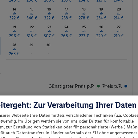
249 €
296 €
285 €
253 €
254 €
213 €
214 €
14
15
16
17
18
19
20
ab
ab
ab
ab
ab
ab
ab
322 €
346 €
322 €
258 €
278 €
234 €
214 €
21
22
23
24
25
26
27
ab
ab
ab
ab
ab
ab
ab
296 €
318 €
307 €
268 €
273 €
229 €
219 €
28
29
30
ab
263 €
-
-
Günstigster Preis p.P.
Preis p.P.
itergeht: Zur Verarbeitung Ihrer Daten
nserer Webseite Ihre Daten mittels verschiedener Techniken (u.a. Cookies
otwendig, im Übrigen werden sie von uns oder Dritten für komfortable
n, zur Erstellung von Statistiken oder für personalisierte (Werbe-) Ma
es los?
ießt auch Datentransfers in Länder außerhalb der EU ohne angemessenes