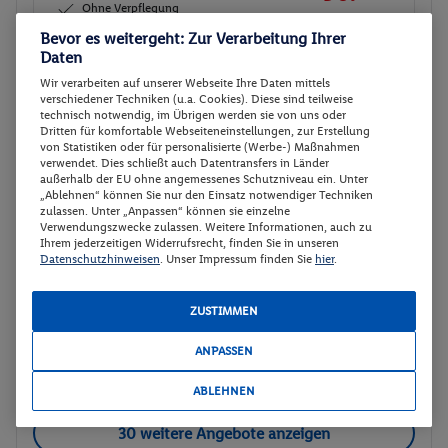
Ohne Verpflegung
Gesamt 181 €
Bevor es weitergeht: Zur Verarbeitung Ihrer
Daten
Veranstalter:
XPUR Reisen GmbH
Wir verarbeiten auf unserer Webseite Ihre Daten mittels
Weitere Informationen des
Buchen
verschiedener Techniken (u.a. Cookies). Diese sind teilweise
Veranstalters
technisch notwendig, im Übrigen werden sie von uns oder
Dritten für komfortable Webseiteneinstellungen, zur Erstellung
von Statistiken oder für personalisierte (Werbe-) Maßnahmen
verwendet. Dies schließt auch Datentransfers in Länder
Doppelzimmer Superior
Buchen
außerhalb der EU ohne angemessenes Schutzniveau ein. Unter
„Ablehnen“ können Sie nur den Einsatz notwendiger Techniken
12.08. - 14.08.2026
zulassen. Unter „Anpassen“ können sie einzelne
Verwendungszwecke zulassen. Weitere Informationen, auch zu
p.P.
Ihrem jederzeitigen Widerrufsrecht, finden Sie in unseren
Doppelzimmer Superior
90.
50
Datenschutzhinweisen
. Unser Impressum finden Sie
hier
.
Ohne Verpflegung
Gesamt 181 €
ZUSTIMMEN
Veranstalter:
XPUR Reisen GmbH
ANPASSEN
Weitere Informationen des
Buchen
Veranstalters
ABLEHNEN
30 weitere Angebote anzeigen