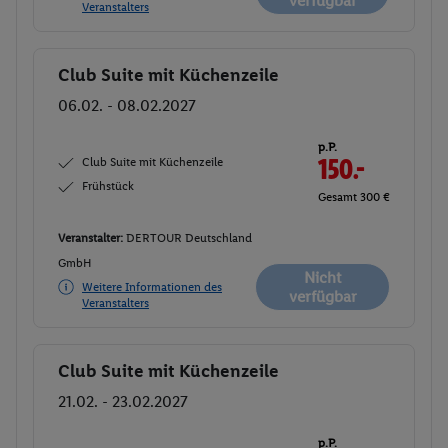
verfügbar
Veranstalters
Club Suite mit Küchenzeile
Buchen
06.02. - 08.02.2027
p.P.
Club Suite mit Küchenzeile
150.-
Frühstück
Gesamt 300 €
Veranstalter:
DERTOUR Deutschland
GmbH
Nicht
Weitere Informationen des
verfügbar
Veranstalters
Club Suite mit Küchenzeile
Buchen
21.02. - 23.02.2027
p.P.