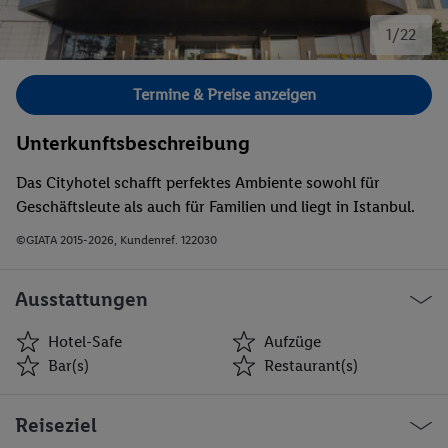
1/22
Bild 1 von 22.
Termine & Preise anzeigen
Unterkunftsbeschreibung
Das Cityhotel schafft perfektes Ambiente sowohl für
Geschäftsleute als auch für Familien und liegt in Istanbul.
©GIATA 2015-2026, Kundenref. 122030
Ausstattungen
Hotel-Safe
Aufzüge
Bar(s)
Restaurant(s)
Hotel-Safe
Aufzüge
Reiseziel
Bar(s)
Restaurant(s)