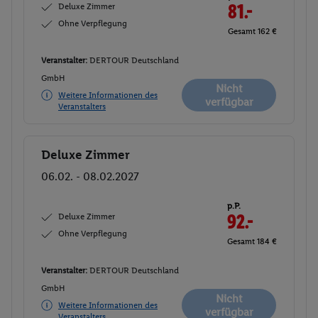
Deluxe Zimmer
81.-
Ohne Verpflegung
Gesamt 162 €
Veranstalter:
DERTOUR Deutschland
GmbH
Nicht
Weitere Informationen des
verfügbar
Veranstalters
Deluxe Zimmer
Buchen
06.02. - 08.02.2027
p.P.
Deluxe Zimmer
92.-
Ohne Verpflegung
Gesamt 184 €
Veranstalter:
DERTOUR Deutschland
GmbH
Nicht
Weitere Informationen des
verfügbar
Veranstalters