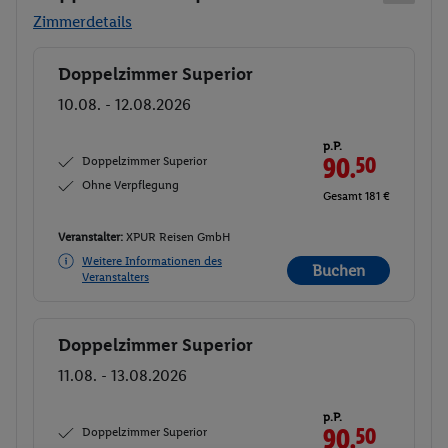
Zimmerdetails
Doppelzimmer Superior
Buchen
10.08. - 12.08.2026
p.P.
Doppelzimmer Superior
90.
50
Ohne Verpflegung
Gesamt 181 €
Veranstalter:
XPUR Reisen GmbH
Weitere Informationen des
Buchen
Veranstalters
Doppelzimmer Superior
Buchen
11.08. - 13.08.2026
p.P.
Doppelzimmer Superior
90.
50