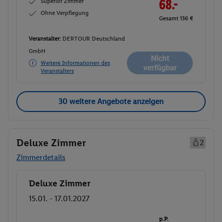
Superior Zimmer
68.-
Ohne Verpflegung
Gesamt 136 €
Veranstalter:
DERTOUR Deutschland
GmbH
Nicht
Weitere Informationen des
verfügbar
Veranstalters
30 weitere Angebote anzeigen
Deluxe Zimmer
2
Zimmerdetails
Deluxe Zimmer
Buchen
15.01. - 17.01.2027
p.P.