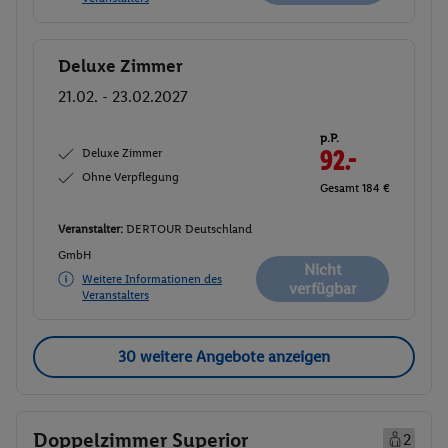
Deluxe Zimmer
Buchen
21.02. - 23.02.2027
p.P.
Deluxe Zimmer
92.-
Ohne Verpflegung
Gesamt 184 €
Veranstalter:
DERTOUR Deutschland
GmbH
Nicht
Weitere Informationen des
verfügbar
Veranstalters
30 weitere Angebote anzeigen
Doppelzimmer Superior
2