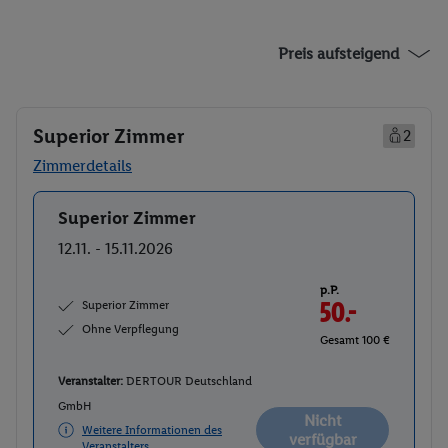
Preis aufsteigend
Superior Zimmer
2
Zimmerdetails
Superior Zimmer
Buchen
12.11. - 15.11.2026
p.P.
Superior Zimmer
50.-
Ohne Verpflegung
Gesamt 100 €
Veranstalter:
DERTOUR Deutschland
GmbH
Nicht
Weitere Informationen des
verfügbar
Veranstalters