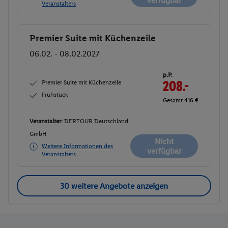
verfügbar
Veranstalters
Premier Suite mit Küchenzeile
Buchen
06.02. - 08.02.2027
p.P.
Premier Suite mit Küchenzeile
208.-
Frühstück
Gesamt 416 €
Veranstalter:
DERTOUR Deutschland
GmbH
Nicht
Weitere Informationen des
verfügbar
Veranstalters
30 weitere Angebote anzeigen