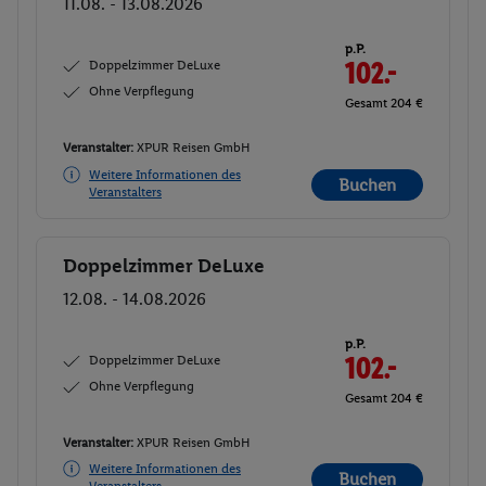
11.08. - 13.08.2026
p.P.
Doppelzimmer DeLuxe
102.-
Ohne Verpflegung
Gesamt 204 €
Veranstalter:
XPUR Reisen GmbH
Weitere Informationen des
Buchen
Veranstalters
Doppelzimmer DeLuxe
Buchen
12.08. - 14.08.2026
p.P.
Doppelzimmer DeLuxe
102.-
Ohne Verpflegung
Gesamt 204 €
Veranstalter:
XPUR Reisen GmbH
Weitere Informationen des
Buchen
Veranstalters