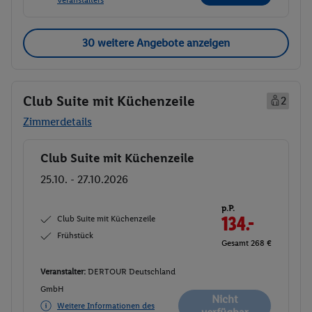
30 weitere Angebote anzeigen
Club Suite mit Küchenzeile
2
Zimmerdetails
Club Suite mit Küchenzeile
Buchen
25.10. - 27.10.2026
p.P.
Club Suite mit Küchenzeile
134.-
Frühstück
Gesamt 268 €
Veranstalter:
DERTOUR Deutschland
GmbH
Nicht
Weitere Informationen des