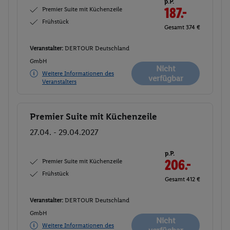
p.P.
Premier Suite mit Küchenzeile
187.-
Frühstück
Gesamt 374 €
Veranstalter:
DERTOUR Deutschland
GmbH
Nicht
Weitere Informationen des
verfügbar
Veranstalters
Premier Suite mit Küchenzeile
Buchen
27.04. - 29.04.2027
p.P.
Premier Suite mit Küchenzeile
206.-
Frühstück
Gesamt 412 €
Veranstalter:
DERTOUR Deutschland
GmbH
Nicht
Weitere Informationen des