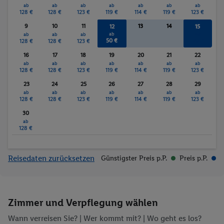
ab
ab
ab
ab
ab
ab
ab
128 €
128 €
123 €
119 €
114 €
119 €
123 €
9
10
11
13
14
12
15
ab
ab
ab
ab
ab
50 €
123 €
128 €
128 €
123 €
16
17
18
19
20
21
22
ab
ab
ab
ab
ab
ab
ab
128 €
128 €
123 €
119 €
114 €
119 €
123 €
23
24
25
26
27
28
29
ab
ab
ab
ab
ab
ab
ab
128 €
128 €
123 €
119 €
114 €
119 €
123 €
30
ab
128 €
Reisedaten zurücksetzen
Günstigster Preis p.P.
Preis p.P.
Zimmer und Verpflegung wählen
Wann verreisen Sie? |
Wer kommt mit?
| Wo geht es los?