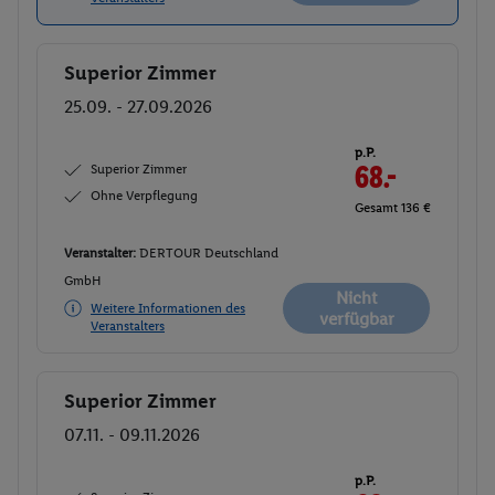
Superior Zimmer
Buchen
25.09. - 27.09.2026
p.P.
Superior Zimmer
68.-
Ohne Verpflegung
Gesamt 136 €
Veranstalter:
DERTOUR Deutschland
GmbH
Nicht
Weitere Informationen des
verfügbar
Veranstalters
Superior Zimmer
Buchen
07.11. - 09.11.2026
p.P.