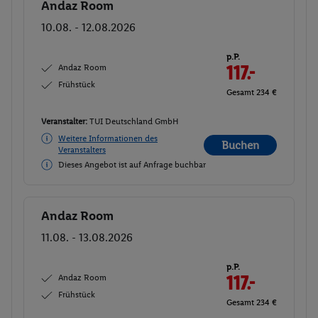
Andaz Room
Buchen
10.08. - 12.08.2026
p.P.
Andaz Room
117.-
Frühstück
Gesamt 234 €
Veranstalter:
TUI Deutschland GmbH
Weitere Informationen des
Buchen
Veranstalters
Dieses Angebot ist auf Anfrage buchbar
Andaz Room
Buchen
11.08. - 13.08.2026
p.P.
Andaz Room
117.-
Frühstück
Gesamt 234 €