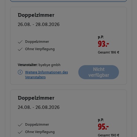
Doppelzimmer
Buchen
26.08. - 28.08.2026
p.P.
Doppelzimmer
93.-
Ohne Verpflegung
Gesamt 186 €
Veranstalter:
byebye gmbh
Nicht
Weitere Informationen des
verfügbar
Veranstalters
Doppelzimmer
Buchen
24.08. - 26.08.2026
p.P.
Doppelzimmer
95.-
Ohne Verpflegung
Gesamt 190 €