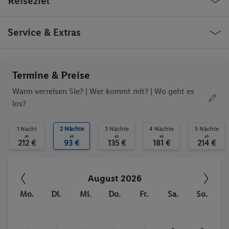
Reiseziel
Restaurant(s)
Konferenzraum
Zimmerservice
Wäscheservice
Parkplatz
Restaurant
Vereinigte Arabische Emirate Dubai
Service & Extras
Bar
Außenpool(s)
Liegestühle
Sonnenschirme
Sonnenterrasse
Fitness-Studio
Ob die Reise trotzdem deinen individuellen Bedürfnissen
Termine & Preise
Animation für Kinder
Fitnessstudio
entspricht, erfrage bitte vor der Buchung im Service Center.
Wann verreisen Sie? |
Wer kommt mit?
| Wo geht es
los?
Trinkgelder. Persönliche Ausgaben. Kurtaxe.
1 Nacht
2 Nächte
3 Nächte
4 Nächte
5 Nächte
ab
ab
ab
ab
ab
212 €
93 €
135 €
181 €
214 €
August 2026
Mo.
Di.
Mi.
Do.
Fr.
Sa.
So.
1
2
-
-