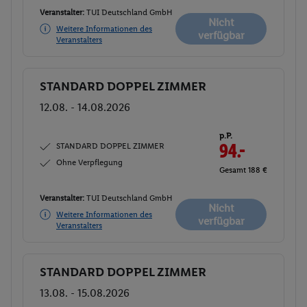
Veranstalter:
TUI Deutschland GmbH
Nicht
Weitere Informationen des
verfügbar
Veranstalters
STANDARD DOPPEL ZIMMER
Buchen
12.08. - 14.08.2026
p.P.
STANDARD DOPPEL ZIMMER
94.-
Ohne Verpflegung
Gesamt 188 €
Veranstalter:
TUI Deutschland GmbH
Nicht
Weitere Informationen des
verfügbar
Veranstalters
STANDARD DOPPEL ZIMMER
Buchen
13.08. - 15.08.2026