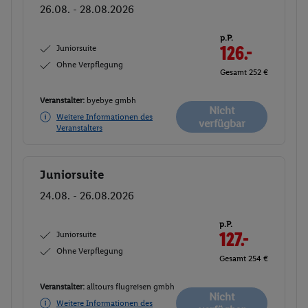
26.08. - 28.08.2026
p.P.
Juniorsuite
126.-
Ohne Verpflegung
Gesamt 252 €
Veranstalter:
byebye gmbh
Nicht
Weitere Informationen des
verfügbar
Veranstalters
Juniorsuite
Buchen
24.08. - 26.08.2026
p.P.
Juniorsuite
127.-
Ohne Verpflegung
Gesamt 254 €
Veranstalter:
alltours flugreisen gmbh
Nicht
Weitere Informationen des