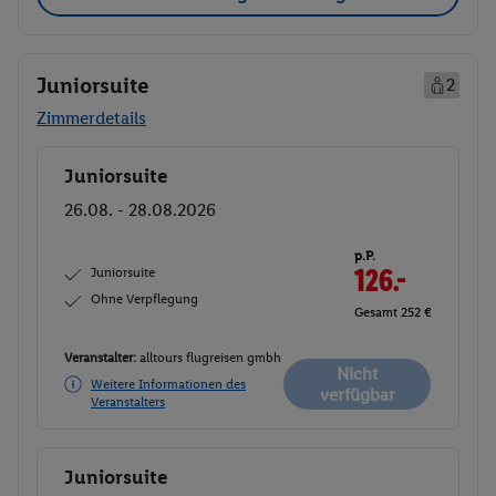
Juniorsuite
2
Zimmerdetails
Juniorsuite
Buchen
26.08. - 28.08.2026
p.P.
Juniorsuite
126.-
Ohne Verpflegung
Gesamt 252 €
Veranstalter:
alltours flugreisen gmbh
Nicht
Weitere Informationen des
verfügbar
Veranstalters
Juniorsuite
Buchen