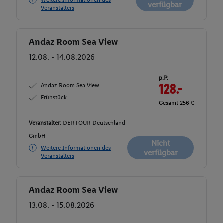
Weitere Informationen des
verfügbar
Veranstalters
Andaz Room Sea View
Buchen
12.08. - 14.08.2026
p.P.
Andaz Room Sea View
128.-
Frühstück
Gesamt 256 €
Veranstalter:
DERTOUR Deutschland
GmbH
Nicht
Weitere Informationen des
verfügbar
Veranstalters
Andaz Room Sea View
Buchen
13.08. - 15.08.2026