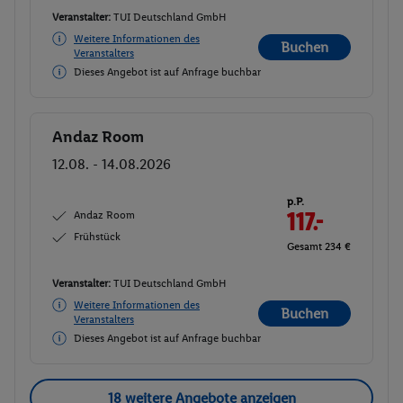
Veranstalter:
TUI Deutschland GmbH
Weitere Informationen des
Buchen
Veranstalters
Dieses Angebot ist auf Anfrage buchbar
Andaz Room
Buchen
12.08. - 14.08.2026
p.P.
Andaz Room
117.-
Frühstück
Gesamt 234 €
Veranstalter:
TUI Deutschland GmbH
Weitere Informationen des
Buchen
Veranstalters
Dieses Angebot ist auf Anfrage buchbar
18 weitere Angebote anzeigen