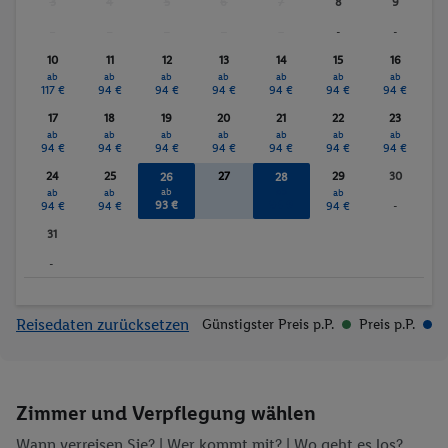
3
4
5
6
7
8
9
-
-
-
-
-
-
-
10
11
12
13
14
15
16
ab
ab
ab
ab
ab
ab
ab
117 €
94 €
94 €
94 €
94 €
94 €
94 €
17
18
19
20
21
22
23
ab
ab
ab
ab
ab
ab
ab
94 €
94 €
94 €
94 €
94 €
94 €
94 €
24
25
27
29
30
26
28
ab
ab
ab
ab
ab
93 €
94 €
94 €
94 €
94 €
-
31
-
Reisedaten zurücksetzen
Günstigster Preis p.P.
Preis p.P.
Zimmer und Verpflegung wählen
Wann verreisen Sie? |
Wer kommt mit?
| Wo geht es los?