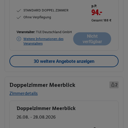
p.P.
STANDARD DOPPEL ZIMMER
94.-
Ohne Verpflegung
Gesamt 188 €
Veranstalter:
TUI Deutschland GmbH
Nicht
Weitere Informationen des
verfügbar
Veranstalters
30 weitere Angebote anzeigen
Doppelzimmer Meerblick
2
Zimmerdetails
Doppelzimmer Meerblick
Buchen
26.08. - 28.08.2026