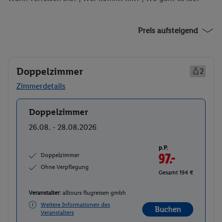
Preis aufsteigend
Doppelzimmer
2
Zimmerdetails
Doppelzimmer
Buchen
26.08. - 28.08.2026
p.P.
Doppelzimmer
97.-
Ohne Verpflegung
Gesamt 194 €
Veranstalter:
alltours flugreisen gmbh
Weitere Informationen des
Buchen
Veranstalters