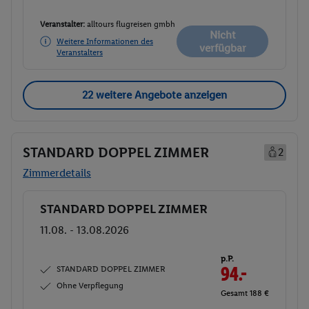
Veranstalter:
alltours flugreisen gmbh
Nicht
Weitere Informationen des
verfügbar
Veranstalters
22 weitere Angebote anzeigen
STANDARD DOPPEL ZIMMER
2
Zimmerdetails
STANDARD DOPPEL ZIMMER
Buchen
11.08. - 13.08.2026
p.P.
STANDARD DOPPEL ZIMMER
94.-
Ohne Verpflegung
Gesamt 188 €