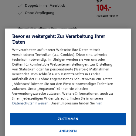
p.P.
Doppelzimmer Meerblick
104.-
Ohne Verpflegung
Gesamt 208 €
Veranstalter:
alltours flugreisen gmbh
Nicht
Bevor es weitergeht: Zur Verarbeitung Ihrer
Weitere Informationen des
verfügbar
Veranstalters
Daten
Wir verarbeiten auf unserer Webseite Ihre Daten mittels
verschiedener Techniken (u.a. Cookies). Diese sind teilweise
technisch notwendig, im Übrigen werden sie von uns oder
Doppelzimmer Meerblick
Buchen
Dritten für komfortable Webseiteneinstellungen, zur Erstellung
von Statistiken oder für personalisierte (Werbe-) Maßnahmen
26.08. - 28.08.2026
verwendet. Dies schließt auch Datentransfers in Länder
außerhalb der EU ohne angemessenes Schutzniveau ein. Unter
p.P.
„Ablehnen“ können Sie nur den Einsatz notwendiger Techniken
Doppelzimmer Meerblick
108.-
zulassen. Unter „Anpassen“ können sie einzelne
Verwendungszwecke zulassen. Weitere Informationen, auch zu
Ohne Verpflegung
Ihrem jederzeitigen Widerrufsrecht, finden Sie in unseren
Gesamt 216 €
Datenschutzhinweisen
. Unser Impressum finden Sie
hier
.
Veranstalter:
byebye gmbh
Weitere Informationen des
ZUSTIMMEN
Buchen
Veranstalters
ANPASSEN