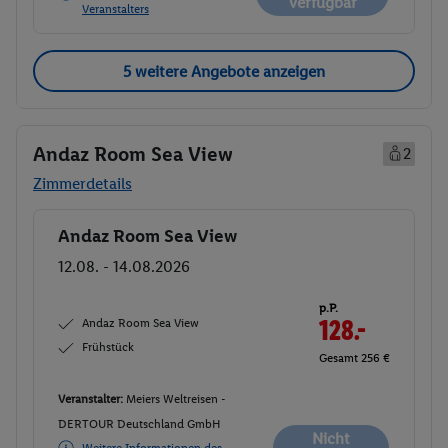
verfügbar
Veranstalters
5 weitere Angebote anzeigen
Andaz Room Sea View
2
Zimmerdetails
Andaz Room Sea View
Buchen
12.08. - 14.08.2026
p.P.
Andaz Room Sea View
128.-
Frühstück
Gesamt 256 €
Veranstalter:
Meiers Weltreisen -
DERTOUR Deutschland GmbH
Nicht