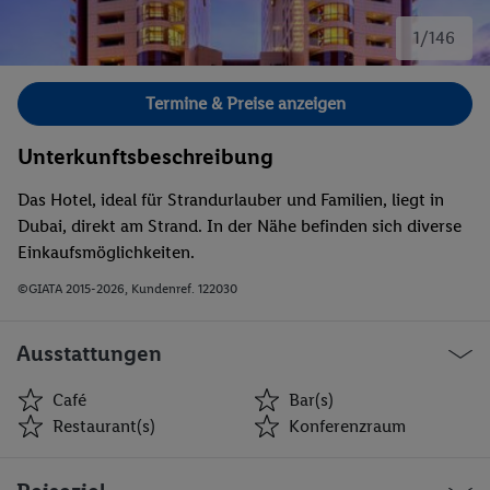
1/146
Bild 1 von 146.
Termine & Preise anzeigen
Unterkunftsbeschreibung
Das Hotel, ideal für Strandurlauber und Familien, liegt in
Dubai, direkt am Strand. In der Nähe befinden sich diverse
Einkaufsmöglichkeiten.
©GIATA 2015-2026, Kundenref. 122030
Ausstattungen
Café
Bar(s)
Restaurant(s)
Konferenzraum
Café
Bar(s)