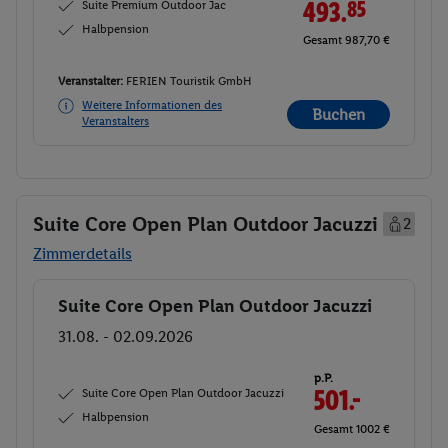
Suite Premium Outdoor Jac
493.
85
Halbpension
Gesamt 987,70 €
Veranstalter:
FERIEN Touristik GmbH
Weitere Informationen des
Buchen
Veranstalters
Suite Core Open Plan Outdoor Jacuzzi
2
Zimmerdetails
Suite Core Open Plan Outdoor Jacuzzi
Buchen
31.08. - 02.09.2026
p.P.
Suite Core Open Plan Outdoor Jacuzzi
501.-
Halbpension
Gesamt 1002 €