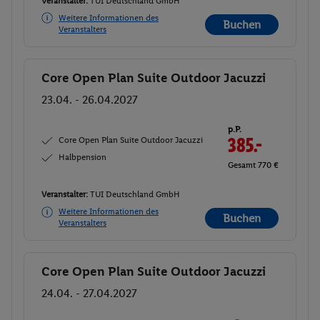
Veranstalter:
TUI Deutschland GmbH
Weitere Informationen des
Buchen
Veranstalters
Core Open Plan Suite Outdoor Jacuzzi
Buchen
23.04. - 26.04.2027
p.P.
Core Open Plan Suite Outdoor Jacuzzi
385.-
Halbpension
Gesamt 770 €
Veranstalter:
TUI Deutschland GmbH
Weitere Informationen des
Buchen
Veranstalters
Core Open Plan Suite Outdoor Jacuzzi
Buchen
24.04. - 27.04.2027