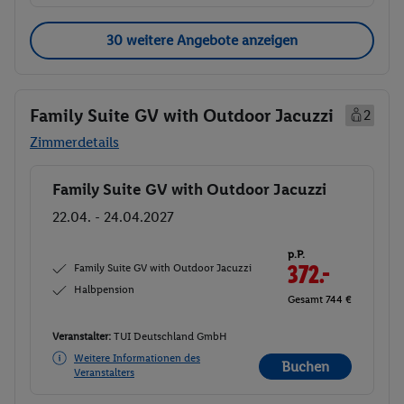
30 weitere Angebote anzeigen
Family Suite GV with Outdoor Jacuzzi
2
Zimmerdetails
Family Suite GV with Outdoor Jacuzzi
Buchen
22.04. - 24.04.2027
p.P.
Family Suite GV with Outdoor Jacuzzi
372.-
Halbpension
Gesamt 744 €
Veranstalter:
TUI Deutschland GmbH
Weitere Informationen des
Buchen
Veranstalters