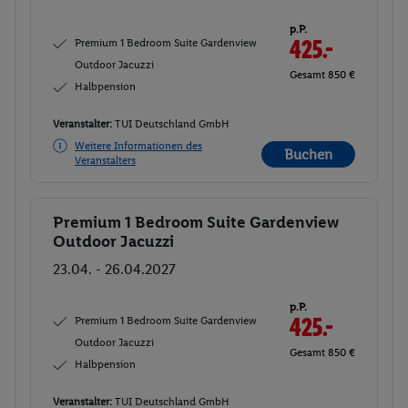
p.P.
Premium 1 Bedroom Suite Gardenview
425.-
Outdoor Jacuzzi
Gesamt 850 €
Halbpension
Veranstalter:
TUI Deutschland GmbH
Weitere Informationen des
Buchen
Veranstalters
Premium 1 Bedroom Suite Gardenview
Buchen
Outdoor Jacuzzi
23.04. - 26.04.2027
p.P.
Premium 1 Bedroom Suite Gardenview
425.-
Outdoor Jacuzzi
Gesamt 850 €
Halbpension
Veranstalter:
TUI Deutschland GmbH