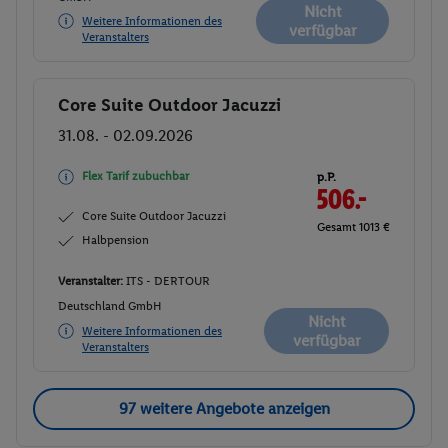
Nicht
Weitere Informationen des
verfügbar
Veranstalters
Core Suite Outdoor Jacuzzi
Buchen
31.08. - 02.09.2026
Flex Tarif zubuchbar
p.P.
506.-
Core Suite Outdoor Jacuzzi
Gesamt 1013 €
Halbpension
Veranstalter:
ITS - DERTOUR
Deutschland GmbH
Nicht
Weitere Informationen des
verfügbar
Veranstalters
97 weitere Angebote anzeigen