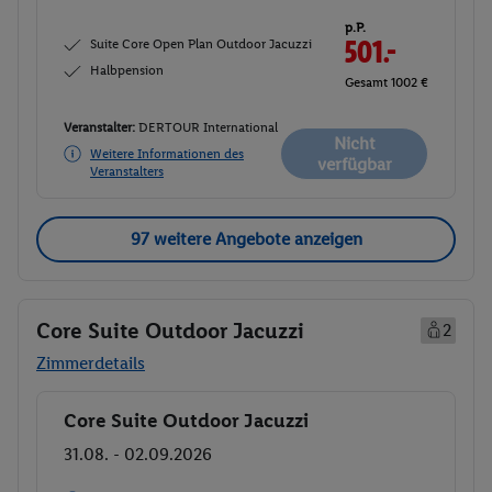
p.P.
Suite Core Open Plan Outdoor Jacuzzi
501.-
Halbpension
Gesamt 1002 €
Veranstalter:
DERTOUR International
Nicht
Weitere Informationen des
verfügbar
Veranstalters
97 weitere Angebote anzeigen
Core Suite Outdoor Jacuzzi
2
Zimmerdetails
Core Suite Outdoor Jacuzzi
Buchen
31.08. - 02.09.2026