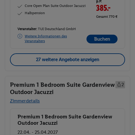
p.P.
Core Open Plan Suite Outdoor Jacuzzi
385.-
Halbpension
Gesamt 770 €
Veranstalter:
TUI Deutschland GmbH
Weitere Informationen des
Buchen
Veranstalters
27 weitere Angebote anzeigen
Premium 1 Bedroom Suite Gardenview
2
Outdoor Jacuzzi
Zimmerdetails
Premium 1 Bedroom Suite Gardenview
Buchen
Outdoor Jacuzzi
22.04. - 25.04.2027