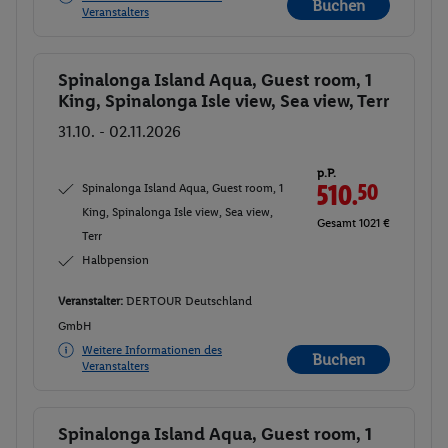
Buchen
Veranstalters
Spinalonga Island Aqua, Guest room, 1
Buchen
King, Spinalonga Isle view, Sea view, Terr
31.10. - 02.11.2026
p.P.
Spinalonga Island Aqua, Guest room, 1
510.
50
King, Spinalonga Isle view, Sea view,
Gesamt 1021 €
Terr
Halbpension
Veranstalter:
DERTOUR Deutschland
GmbH
Weitere Informationen des
Buchen
Veranstalters
Spinalonga Island Aqua, Guest room, 1
Buchen