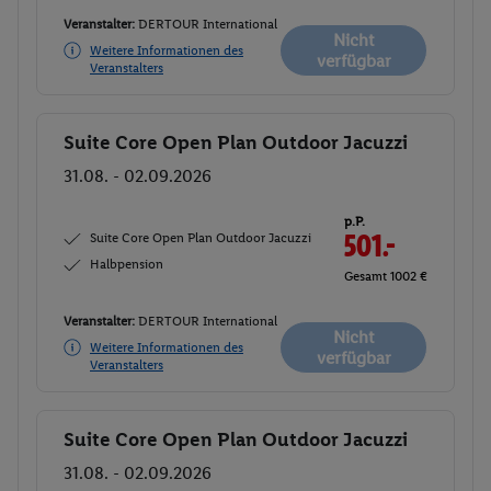
Veranstalter:
DERTOUR International
Nicht
Weitere Informationen des
verfügbar
Veranstalters
Suite Core Open Plan Outdoor Jacuzzi
Buchen
31.08. - 02.09.2026
p.P.
Suite Core Open Plan Outdoor Jacuzzi
501.-
Halbpension
Gesamt 1002 €
Veranstalter:
DERTOUR International
Nicht
Weitere Informationen des
verfügbar
Veranstalters
Suite Core Open Plan Outdoor Jacuzzi
Buchen
31.08. - 02.09.2026