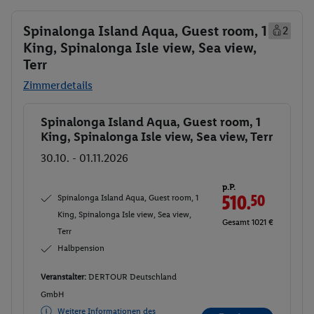
Spinalonga Island Aqua, Guest room, 1
2
King, Spinalonga Isle view, Sea view,
Terr
Zimmerdetails
Spinalonga Island Aqua, Guest room, 1
Buchen
King, Spinalonga Isle view, Sea view, Terr
30.10. - 01.11.2026
p.P.
Spinalonga Island Aqua, Guest room, 1
510.
50
King, Spinalonga Isle view, Sea view,
Gesamt 1021 €
Terr
Halbpension
Veranstalter:
DERTOUR Deutschland
GmbH
Weitere Informationen des