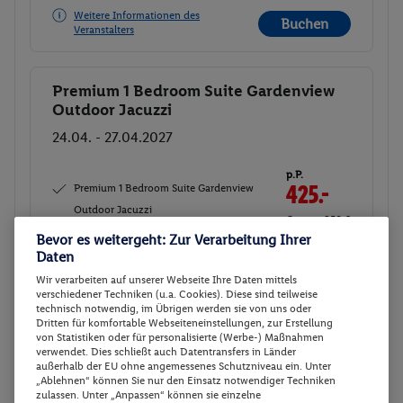
Weitere Informationen des
Buchen
Veranstalters
Premium 1 Bedroom Suite Gardenview
Buchen
Outdoor Jacuzzi
24.04. - 27.04.2027
p.P.
Premium 1 Bedroom Suite Gardenview
425.-
Outdoor Jacuzzi
Gesamt 850 €
Halbpension
Bevor es weitergeht: Zur Verarbeitung Ihrer
Daten
Veranstalter:
TUI Deutschland GmbH
Wir verarbeiten auf unserer Webseite Ihre Daten mittels
Weitere Informationen des
verschiedener Techniken (u.a. Cookies). Diese sind teilweise
Buchen
Veranstalters
technisch notwendig, im Übrigen werden sie von uns oder
Dritten für komfortable Webseiteneinstellungen, zur Erstellung
von Statistiken oder für personalisierte (Werbe-) Maßnahmen
verwendet. Dies schließt auch Datentransfers in Länder
25 weitere Angebote anzeigen
außerhalb der EU ohne angemessenes Schutzniveau ein. Unter
„Ablehnen“ können Sie nur den Einsatz notwendiger Techniken
zulassen. Unter „Anpassen“ können sie einzelne