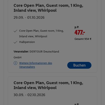
Core Open Plan, Guest room, 1 King,
Buchen
Inland view, Whirlpool
29.09. - 01.10.2026
p.P.
Core Open Plan, Guest room, 1 King,
477.-
Inland view, Whirlpool
Gesamt 954 €
Halbpension
Veranstalter:
DERTOUR Deutschland
GmbH
Weitere Informationen des
Buchen
Veranstalters
Core Open Plan, Guest room, 1 King,
Buchen
Inland view, Whirlpool
30.09. - 02.10.2026
p.P.