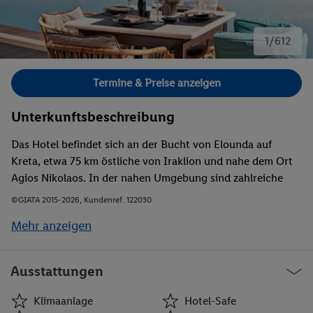
1/612
Bild 1 von 612.
Termine & Preise anzeigen
Unterkunftsbeschreibung
Das Hotel befindet sich an der Bucht von Elounda auf
Kreta, etwa 75 km östliche von Iraklion und nahe dem Ort
Agios Nikolaos. In der nahen Umgebung sind zahlreiche
Restaurants, Bars und Einkaufsmöglichkeiten angesiedelt.
©GIATA 2015-2026, Kundenref. 122030
Der internationale Flughafen von Iraklio ist vom Hotel ca.
Mehr anzeigen
75 km entfernt.
Ausstattungen
Klimaanlage
Hotel-Safe