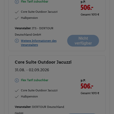
Flex Tarif zubuchbar
p.P.
506.-
Core Suite Outdoor Jacuzzi
Gesamt 1013 €
Halbpension
Veranstalter:
ITS - DERTOUR
Deutschland GmbH
Nicht
Weitere Informationen des
verfügbar
Veranstalters
Core Suite Outdoor Jacuzzi
Buchen
31.08. - 02.09.2026
Flex Tarif zubuchbar
p.P.
506.-
Core Suite Outdoor Jacuzzi
Gesamt 1013 €
Halbpension
Veranstalter:
DERTOUR Deutschland
GmbH