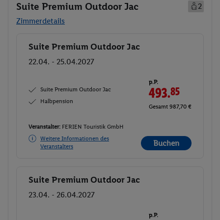
Suite Premium Outdoor Jac
2
Zimmerdetails
Suite Premium Outdoor Jac
Buchen
22.04. - 25.04.2027
p.P.
Suite Premium Outdoor Jac
493.
85
Halbpension
Gesamt 987,70 €
Veranstalter:
FERIEN Touristik GmbH
Weitere Informationen des
Buchen
Veranstalters
Suite Premium Outdoor Jac
Buchen
23.04. - 26.04.2027
p.P.