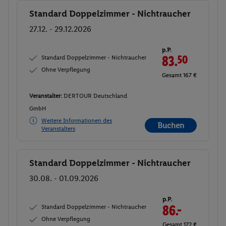
Standard Doppelzimmer - Nichtraucher
Buchen
27.12. - 29.12.2026
p.P.
Standard Doppelzimmer - Nichtraucher
83.
50
Ohne Verpflegung
Gesamt 167 €
Veranstalter:
DERTOUR Deutschland
GmbH
Weitere Informationen des
Buchen
Veranstalters
Standard Doppelzimmer - Nichtraucher
Buchen
30.08. - 01.09.2026
p.P.
Standard Doppelzimmer - Nichtraucher
86.-
Ohne Verpflegung
Gesamt 172 €