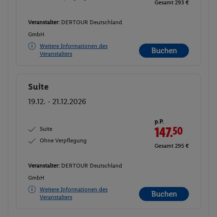
Gesamt 293 €
Veranstalter:
DERTOUR Deutschland
GmbH
Weitere Informationen des
Buchen
Veranstalters
Suite
Buchen
19.12. - 21.12.2026
p.P.
Suite
147.
50
Ohne Verpflegung
Gesamt 295 €
Veranstalter:
DERTOUR Deutschland
GmbH
Weitere Informationen des
Buchen
Veranstalters