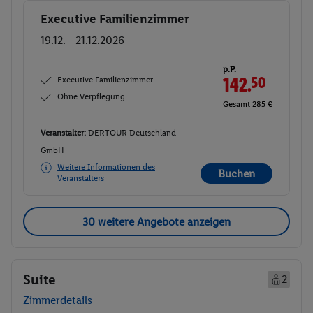
Executive Familienzimmer
Buchen
19.12. - 21.12.2026
p.P.
Executive Familienzimmer
142.
50
Ohne Verpflegung
Gesamt 285 €
Veranstalter:
DERTOUR Deutschland
GmbH
Weitere Informationen des
Buchen
Veranstalters
30 weitere Angebote anzeigen
Suite
2
Zimmerdetails