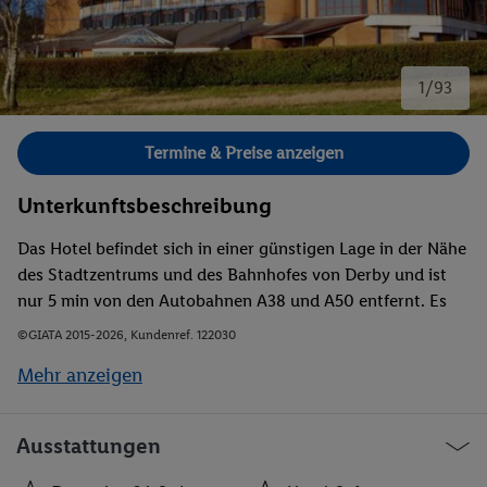
1/93
Bild 1 von 93.
Termine & Preise anzeigen
Unterkunftsbeschreibung
Das Hotel befindet sich in einer günstigen Lage in der Nähe
des Stadtzentrums und des Bahnhofes von Derby und ist
nur 5 min von den Autobahnen A38 und A50 entfernt. Es
liegt in der Nähe des Themenparks Alton Towers und des
©GIATA 2015-2026, Kundenref. 122030
Peak Districts. Nach Nottingham dauert die Fahrt ca. 30
Mehr anzeigen
min während sich der Flughafen East Midlands nach ca. 30
min erreichen lässt.
Ausstattungen