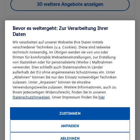
30 weitere Angebote anzeigen
Bevor es weitergeht: Zur Verarbeitung Ihrer
Classic Doppelzimmer
2
Daten
Zimmerdetails
Wir verarbeiten auf unserer Webseite Ihre Daten mittels
verschiedener Techniken (u.a. Cookies). Diese sind teilweise
technisch notwendig, im Übrigen werden sie von uns oder
Classic Doppelzimmer
Buchen
Dritten für komfortable Webseiteneinstellungen, zur Erstellung
von Statistiken oder für personalisierte (Werbe-) Maßnahmen
27.12. - 29.12.2026
verwendet. Dies schließt auch Datentransfers in Länder
außerhalb der EU ohne angemessenes Schutzniveau ein. Unter
„Ablehnen“ können Sie nur den Einsatz notwendiger Techniken
p.P.
zulassen. Unter „Anpassen“ können sie einzelne
Classic Doppelzimmer
108.
50
Verwendungszwecke zulassen. Weitere Informationen, auch zu
Ohne Verpflegung
Ihrem jederzeitigen Widerrufsrecht, finden Sie in unseren
Gesamt 217 €
Datenschutzhinweisen
. Unser Impressum finden Sie
hier
.
Veranstalter:
DERTOUR Deutschland
ZUSTIMMEN
GmbH
Weitere Informationen des
Buchen
ANPASSEN
Veranstalters
ABLEHNEN