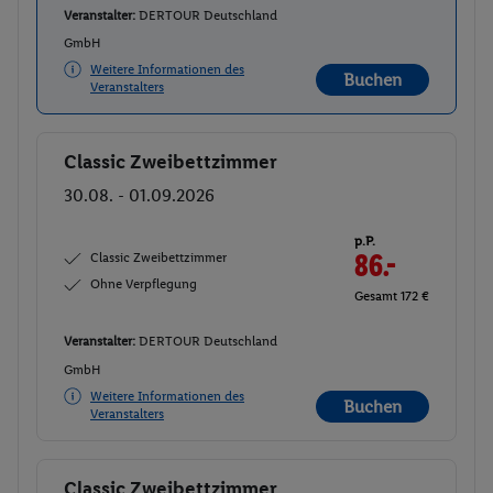
Veranstalter:
DERTOUR Deutschland
GmbH
Weitere Informationen des
Buchen
Veranstalters
Classic Zweibettzimmer
Buchen
30.08. - 01.09.2026
p.P.
Classic Zweibettzimmer
86.-
Ohne Verpflegung
Gesamt 172 €
Veranstalter:
DERTOUR Deutschland
GmbH
Weitere Informationen des
Buchen
Veranstalters
Classic Zweibettzimmer
Buchen