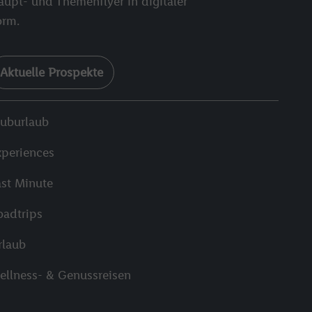
aupt- und Themenflyer in digitaler
orm.
Aktuelle Prospekte
luburlaub
xperiences
ast Minute
oadtrips
rlaub
ellness- & Genussreisen