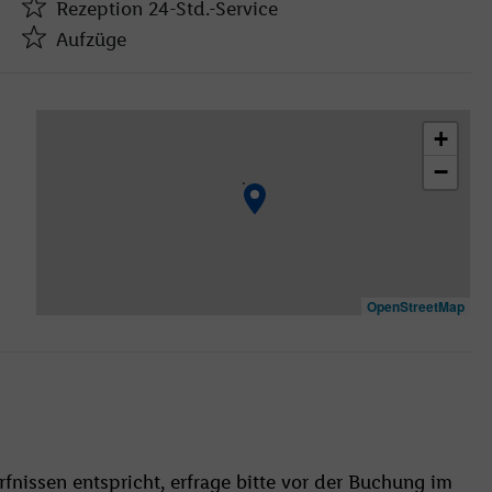
Rezeption 24-Std.-Service
Aufzüge
Rezeption 24-Std.-Service
Aufzüge
+
Bar(s)
−
Konferenzraum
WLAN-Internet
Wäscheservice
Parkplatz
TV-Raum
OpenStreetMap
Restaurant
Aufzug
WLAN
Außenpool(s)
Liegestühle
fnissen entspricht, erfrage bitte vor der Buchung im
Whirlpool