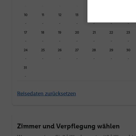
-
-
-
-
-
-
-
10
11
12
13
14
15
16
-
-
-
-
-
-
-
17
18
19
20
21
22
23
-
-
-
-
-
-
-
24
25
26
27
28
29
30
-
-
-
-
-
-
-
31
-
Reisedaten zurücksetzen
Zimmer und Verpflegung wählen