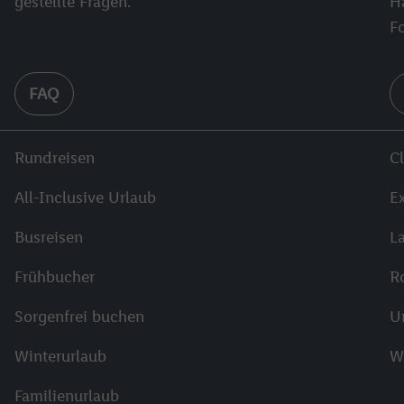
gestellte Fragen.
H
F
FAQ
Rundreisen
C
All-Inclusive Urlaub
E
Busreisen
L
Frühbucher
R
Sorgenfrei buchen
U
Winterurlaub
W
Familienurlaub