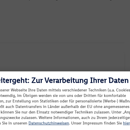
Sonnenterrasse
Fitness-Studio
Fahrrad/Mountainbike
Golf
Fitnessstudio
Whirlpool
itergeht: Zur Verarbeitung Ihrer Daten
nserer Webseite Ihre Daten mittels verschiedener Techniken (u.a. Cookies
September 2026
otwendig, im Übrigen werden sie von uns oder Dritten für komfortable
Keine passenden Angebote verfügbar.
n, zur Erstellung von Statistiken oder für personalisierte (Werbe-) Ma
Mo.
Di.
Mi.
Do.
Fr.
Sa.
So.
ießt auch Datentransfers in Länder außerhalb der EU ohne angemessenes
eider sind zu Ihrer Suche keine passenden Angebote
“ können Sie nur den Einsatz notwendiger Techniken zulassen. Unter „A
1
2
3
4
5
6
ungszwecke zulassen. Weitere Informationen, auch zu Ihrem jederzeitig
erfügbar. Bitte ändern Sie Ihre Reisekriterien oder Filter.
-
-
-
-
-
-
n Sie in unseren
Datenschutzhinweisen
. Unser Impressum finden Sie
hier