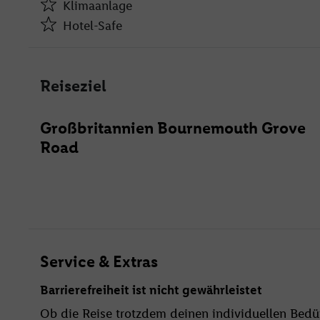
Klimaanlage
Hotel-Safe
Klimaanlage
Hotel-Safe
Reiseziel
Friseur
Restaurant(s)
Großbritannien Bournemouth Grove
Öffentliches Internet
Road
Zimmerservice
Fahrradverleih
Garage
behindertengerecht
Bar
24h Rezeption
Service & Extras
Hallenbad
Barrierefreiheit ist nicht gewährleistet
Kinderpool/-bereich
Ob die Reise trotzdem deinen individuellen Bedür
Sonnenschirme