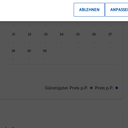
7
8
9
10
11
12
13
-
-
-
-
-
-
-
ABLEHNEN
ANPASSE
14
15
16
17
18
19
20
-
-
-
-
-
-
-
21
22
23
24
25
26
27
-
-
-
-
-
-
-
28
29
30
-
-
-
Günstigster Preis p.P.
Preis p.P.