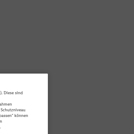
). Diese sind
ßnahmen
 Schutzniveau
npassen“ können
en
.