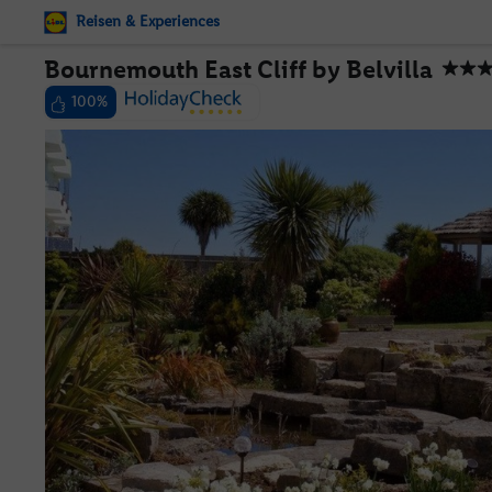
Reisen & Experiences
Bournemouth East Cliff by Belvilla
100%