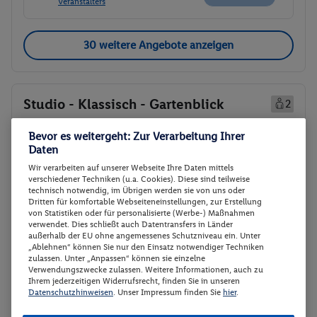
Veranstalters
30 weitere Angebote anzeigen
Studio - Klassisch - Gartenblick
2
Zimmerdetails
Bevor es weitergeht: Zur Verarbeitung Ihrer
Daten
Studio - Klassisch - Gartenblick
Buchen
Wir verarbeiten auf unserer Webseite Ihre Daten mittels
verschiedener Techniken (u.a. Cookies). Diese sind teilweise
14.05. - 16.05.2027
technisch notwendig, im Übrigen werden sie von uns oder
Dritten für komfortable Webseiteneinstellungen, zur Erstellung
von Statistiken oder für personalisierte (Werbe-) Maßnahmen
p.P.
Studio - Klassisch - Gartenblick
72.-
verwendet. Dies schließt auch Datentransfers in Länder
außerhalb der EU ohne angemessenes Schutzniveau ein. Unter
Ohne Verpflegung
„Ablehnen“ können Sie nur den Einsatz notwendiger Techniken
Gesamt 144 €
zulassen. Unter „Anpassen“ können sie einzelne
Verwendungszwecke zulassen. Weitere Informationen, auch zu
Veranstalter:
TUI Deutschland GmbH
Ihrem jederzeitigen Widerrufsrecht, finden Sie in unseren
Datenschutzhinweisen
. Unser Impressum finden Sie
hier
.
Weitere Informationen des
Buchen
Veranstalters