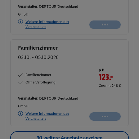
Veranstalter:
DERTOUR Deutschland
GmbH
Weitere Informationen des
Veranstalters
Familienzimmer
Buchen
03.10. - 05.10.2026
p.P.
Familienzimmer
123.-
Ohne Verpflegung
Gesamt 246 €
Veranstalter:
DERTOUR Deutschland
GmbH
Weitere Informationen des
Veranstalters
30 weitere Angebote anzeigen