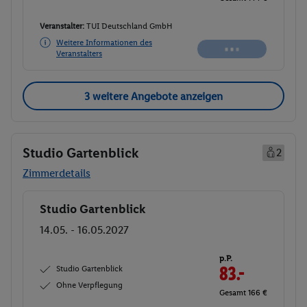
Veranstalter:
TUI Deutschland GmbH
Weitere Informationen des
Buchen
Veranstalters
3 weitere Angebote anzeigen
Studio Gartenblick
2
Zimmerdetails
Studio Gartenblick
Buchen
14.05. - 16.05.2027
p.P.
Studio Gartenblick
83.-
Ohne Verpflegung
Gesamt 166 €