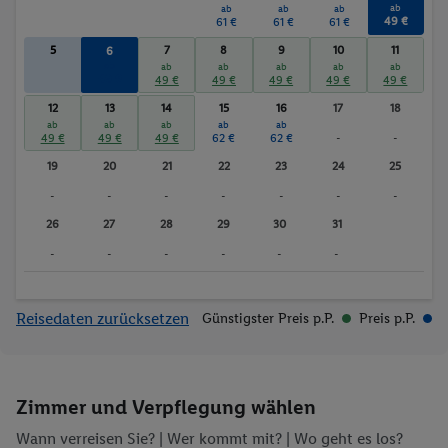
ab
ab
ab
ab
49 €
61 €
61 €
61 €
5
7
8
9
10
11
6
ab
ab
ab
ab
ab
ab
49 €
49 €
49 €
49 €
49 €
49 €
12
13
14
15
16
17
18
ab
ab
ab
ab
ab
49 €
49 €
49 €
62 €
62 €
-
-
19
20
21
22
23
24
25
-
-
-
-
-
-
-
26
27
28
29
30
31
-
-
-
-
-
-
Reisedaten zurücksetzen
Günstigster Preis p.P.
Preis p.P.
Zimmer und Verpflegung wählen
Wann verreisen Sie? |
Wer kommt mit?
| Wo geht es los?