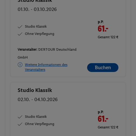
Studio Klassik
Buchen
01.10. - 03.10.2026
p.P.
Studio Klassik
61.-
Ohne Verpflegung
Gesamt 122 €
Veranstalter:
DERTOUR Deutschland
GmbH
Weitere Informationen des
Buchen
Veranstalters
Studio Klassik
Buchen
02.10. - 04.10.2026
p.P.
Studio Klassik
61.-
Ohne Verpflegung
Gesamt 122 €