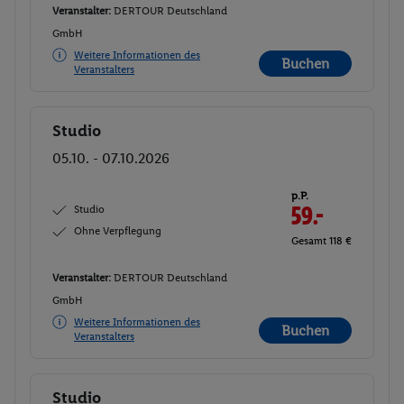
Veranstalter:
DERTOUR Deutschland
GmbH
Weitere Informationen des
Buchen
Veranstalters
Studio
Buchen
05.10. - 07.10.2026
p.P.
Studio
59.-
Ohne Verpflegung
Gesamt 118 €
Veranstalter:
DERTOUR Deutschland
GmbH
Weitere Informationen des
Buchen
Veranstalters
Studio
Buchen