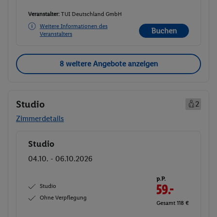
Veranstalter:
TUI Deutschland GmbH
Weitere Informationen des
Buchen
Veranstalters
8 weitere Angebote anzeigen
Studio
2
Zimmerdetails
Studio
Buchen
04.10. - 06.10.2026
p.P.
Studio
59.-
Ohne Verpflegung
Gesamt 118 €