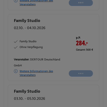
Weitere Informationen des
Veranstalters
Family Studio
Buchen
02.10. - 04.10.2026
p.P.
Family Studio
284.-
Ohne Verpflegung
Gesamt 568 €
Veranstalter:
DERTOUR Deutschland
GmbH
Weitere Informationen des
Veranstalters
Family Studio
Buchen
03.10. - 05.10.2026