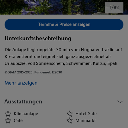
1/88
Bild 1 von 88.
Termine & Preise anzeigen
Unterkunftsbeschreibung
Die Anlage liegt ungefähr 30 min vom Flughafen Iraklio auf
Kreta entfernt und eignet sich ganz ausgezeichnet als
Urlaubsziel voll Sonnenschein, Schwimmen, Kultur, Spaß
und reichlich Unterhaltung. Das Dorf ist ein einzigartiges
©GIATA 2015-2026, Kundenref. 122030
Resort am Rand eines bedeutenden landwirtschaftlichen
Mehr anzeigen
Gebiets, dass aus beiden Welten das Beste anbieten kann:
es behält die Dorfatmosphäre bei und bietet dabei dennoch
die notwendige Infrastruktur, die zur perfekten
Ausstattungen
Urlaubserfahrung beiträgt.
Klimaanlage
Hotel-Safe
Café
Minimarkt