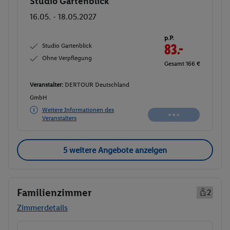
Studio Gartenblick
Buchen
16.05. - 18.05.2027
p.P.
Studio Gartenblick
83.-
Ohne Verpflegung
Gesamt 166 €
Veranstalter:
DERTOUR Deutschland
GmbH
Weitere Informationen des
Veranstalters
5 weitere Angebote anzeigen
Familienzimmer
2
Zimmerdetails