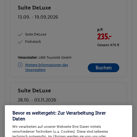
Suite DeLuxe
Buchen
13.09. - 19.09.2026
p.P.
Suite DeLuxe
235.-
Frühstück
Gesamt 470 €
Veranstalter:
LMX Touristik GmbH
Weitere Informationen des
Buchen
Veranstalters
Suite DeLuxe
Buchen
28.10. - 03.11.2026
Bevor es weitergeht: Zur Verarbeitung Ihrer
p.P.
Suite DeLuxe
236.-
Daten
Frühstück
Wir verarbeiten auf unserer Webseite Ihre Daten mittels
Gesamt 472 €
verschiedener Techniken (u.a. Cookies). Diese sind teilweise
technisch notwendig, im Übrigen werden sie von uns oder