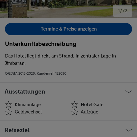
1/72
Bild 1 von 72.
Termine & Preise anzeigen
Unterkunftsbeschreibung
Das Hotel liegt direkt am Strand, in zentraler Lage in
Jimbaran.
©GIATA 2015-2026, Kundenref. 122030
Ausstattungen
Klimaanlage
Hotel-Safe
Geldwechsel
Aufzüge
Klimaanlage
Hotel-Safe
Reiseziel
Geldwechsel
Aufzüge