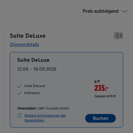
Preis aufsteigend
Suite DeLuxe
2
Zimmerdetails
Suite DeLuxe
Buchen
12.09. - 18.09.2026
p.P.
Suite DeLuxe
235.-
Frühstück
Gesamt 470 €
Veranstalter:
LMX Touristik GmbH
Weitere Informationen des
Buchen
Veranstalters