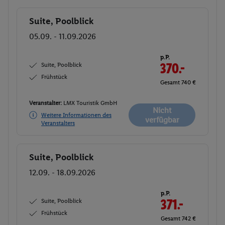
Suite, Poolblick
Buchen
05.09. - 11.09.2026
p.P.
Suite, Poolblick
370.-
Frühstück
Gesamt 740 €
Veranstalter:
LMX Touristik GmbH
Nicht
Weitere Informationen des
verfügbar
Veranstalters
Suite, Poolblick
Buchen
12.09. - 18.09.2026
p.P.
Suite, Poolblick
371.-
Frühstück
Gesamt 742 €