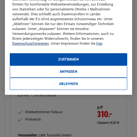
Veranstalter:
LMX Touristik GmbH
Dritten für komfortable Webseiteneinstellungen, zur Erstellung
von Statistiken oder für personalisierte (Werbe-) Maßnahmen
Weitere Informationen des
Buchen
verwendet. Dies schließt auch Datentransfers in Länder
Veranstalters
außerhalb der EU ohne angemessenes Schutzniveau ein. Unter
„Ablehnen“ können Sie nur den Einsatz notwendiger Techniken
zulassen. Unter „Anpassen“ können sie einzelne
Verwendungszwecke zulassen. Weitere Informationen, auch zu
30 weitere Angebote anzeigen
Ihrem jederzeitigen Widerrufsrecht, finden Sie in unseren
Datenschutzhinweisen
. Unser Impressum finden Sie
hier
.
Dreibettzimmer Deluxe
ZUSTIMMEN
2
Zimmerdetails
ANPASSEN
ABLEHNEN
Dreibettzimmer Deluxe
Buchen
25.10. - 31.10.2026
p.P.
Dreibettzimmer Deluxe
310.-
Frühstück
Gesamt 620 €
Veranstalter:
LMX Touristik GmbH