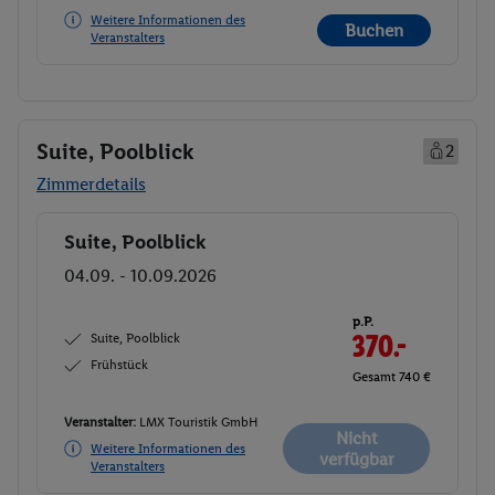
Weitere Informationen des
Buchen
Veranstalters
Suite, Poolblick
2
Zimmerdetails
Suite, Poolblick
Buchen
04.09. - 10.09.2026
p.P.
Suite, Poolblick
370.-
Frühstück
Gesamt 740 €
Veranstalter:
LMX Touristik GmbH
Nicht
Weitere Informationen des
verfügbar
Veranstalters