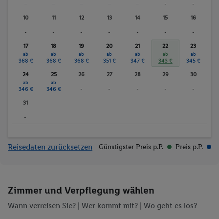
-
-
-
-
-
-
-
Fitnessstudio
Wassersport
Sauna
Whirlpool
10
11
12
13
14
15
16
Massagen
-
-
-
-
-
-
-
17
18
19
20
21
22
23
ab
ab
ab
ab
ab
ab
ab
368 €
368 €
368 €
351 €
347 €
343 €
345 €
24
25
26
27
28
29
30
ab
ab
346 €
346 €
-
-
-
-
-
31
-
Reisedaten zurücksetzen
Günstigster Preis p.P.
Preis p.P.
Zimmer und Verpflegung wählen
Wann verreisen Sie? |
Wer kommt mit?
| Wo geht es los?