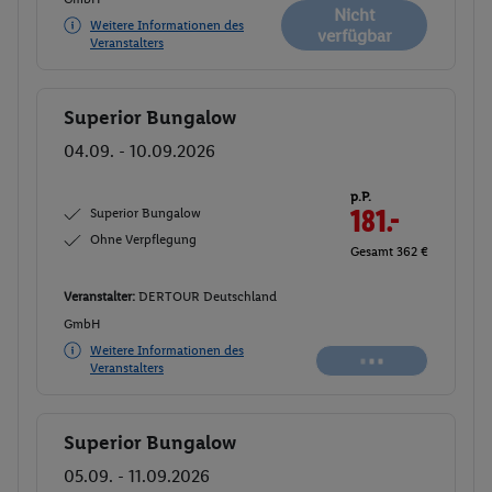
Nicht
Weitere Informationen des
verfügbar
Veranstalters
Superior Bungalow
Buchen
04.09. - 10.09.2026
p.P.
Superior Bungalow
181.-
Ohne Verpflegung
Gesamt 362 €
Veranstalter:
DERTOUR Deutschland
GmbH
Weitere Informationen des
Veranstalters
Superior Bungalow
Buchen
05.09. - 11.09.2026