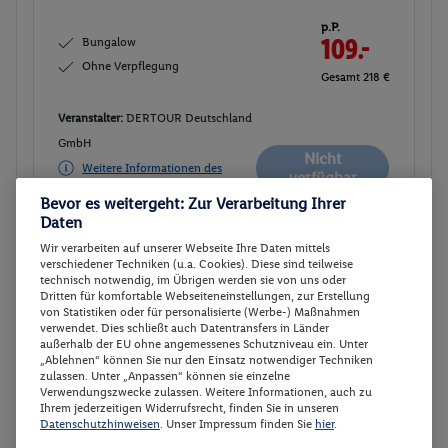
p.P.
Bungalow
109.-
Ohne Verpflegung
Gesamt 218 €
Veranstalter:
DERTOUR Deutschland
GmbH
Nicht
Weitere Informationen des
verfügbar
Veranstalters
Bevor es weitergeht: Zur Verarbeitung Ihrer
Daten
Wir verarbeiten auf unserer Webseite Ihre Daten mittels
Bungalow
Buchen
verschiedener Techniken (u.a. Cookies). Diese sind teilweise
technisch notwendig, im Übrigen werden sie von uns oder
06.09. - 12.09.2026
Dritten für komfortable Webseiteneinstellungen, zur Erstellung
von Statistiken oder für personalisierte (Werbe-) Maßnahmen
p.P.
verwendet. Dies schließt auch Datentransfers in Länder
Bungalow
109.
50
außerhalb der EU ohne angemessenes Schutzniveau ein. Unter
„Ablehnen“ können Sie nur den Einsatz notwendiger Techniken
Ohne Verpflegung
Gesamt 219 €
zulassen. Unter „Anpassen“ können sie einzelne
Verwendungszwecke zulassen. Weitere Informationen, auch zu
Ihrem jederzeitigen Widerrufsrecht, finden Sie in unseren
Veranstalter:
DERTOUR Deutschland
Datenschutzhinweisen
. Unser Impressum finden Sie
hier
.
GmbH