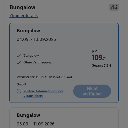
Bungalow
2
Zimmerdetails
Bungalow
Buchen
04.09. - 10.09.2026
p.P.
Bungalow
109.-
Ohne Verpflegung
Gesamt 218 €
Veranstalter:
DERTOUR Deutschland
GmbH
Nicht
Weitere Informationen des
verfügbar
Veranstalters
Bungalow
Buchen
05.09. - 11.09.2026