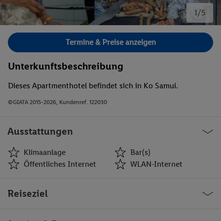
1/5
Bild 1 von 5.
Termine & Preise anzeigen
Unterkunftsbeschreibung
Dieses Apartmenthotel befindet sich in Ko Samui.
©GIATA 2015-2026, Kundenref. 122030
Ausstattungen
Klimaanlage
Bar(s)
Öffentliches Internet
WLAN-Internet
Klimaanlage
Bar(s)
Reiseziel
Öffentliches Internet
WLAN-Internet
Parkplatz
Bar
WLAN
Hallenbad