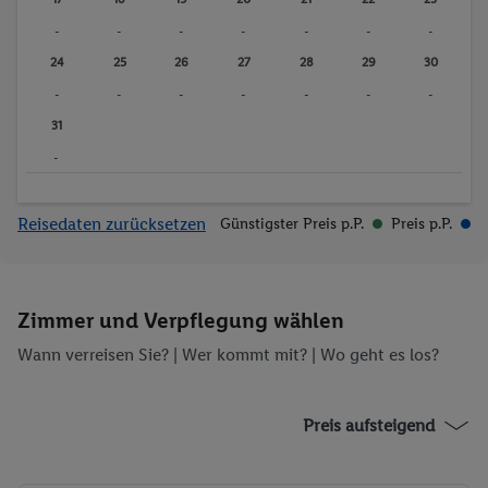
-
-
-
-
-
-
-
24
25
26
27
28
29
30
-
-
-
-
-
-
-
31
-
Reisedaten zurücksetzen
Günstigster Preis p.P.
Preis p.P.
Zimmer und Verpflegung wählen
Wann verreisen Sie? |
Wer kommt mit?
| Wo geht es los?
Preis aufsteigend