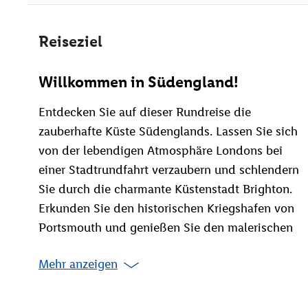
Reiseziel
Willkommen in Südengland!
Entdecken Sie auf dieser Rundreise die
zauberhafte Küste Südenglands. Lassen Sie sich
von der lebendigen Atmosphäre Londons bei
einer Stadtrundfahrt verzaubern und schlendern
Sie durch die charmante Küstenstadt Brighton.
Erkunden Sie den historischen Kriegshafen von
Portsmouth und genießen Sie den malerischen
Hafenort St. Ives mit seinen idyllischen Gassen.
Mehr anzeigen
Ein unvergesslicher Fotostopp am St. Michael's Mo
atemberaubende Landschaften, Geschichte und Ku
den Spuren von Rosamunde Pilcher hautnah erle