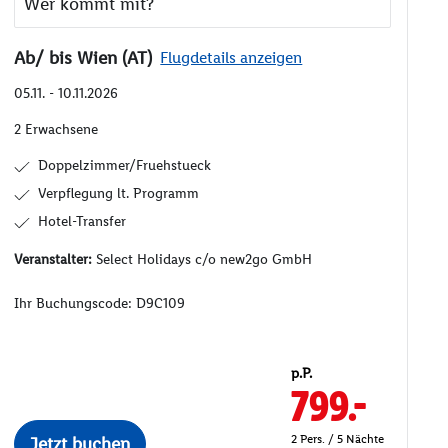
Wer kommt mit?
Ab/ bis Wien (AT)
Flugdetails anzeigen
05.11. - 10.11.2026
2 Erwachsene
Doppelzimmer/Fruehstueck
Verpflegung lt. Programm
Hotel-Transfer
Veranstalter:
Select Holidays c/o new2go GmbH
Ihr Buchungscode:
D9C109
p.P.
799.-
2 Pers. / 5 Nächte
Jetzt buchen