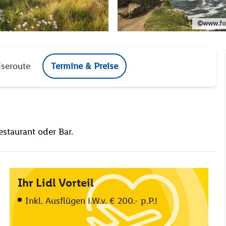
©www.fo
iseroute
Termine & Preise
estaurant oder Bar.
Ihr Lidl Vorteil
Inkl. Ausflügen i.W.v. € 200.- p.P.!