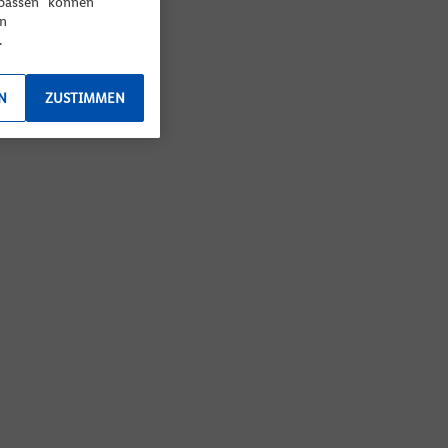
npassen“ können
en
.
N
ZUSTIMMEN