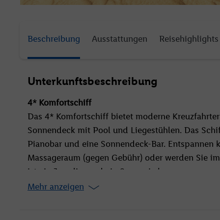
Beschreibung
Ausstattungen
Reisehighlights
Unterkunftsbeschreibung
4* Komfortschiff
Das 4* Komfortschiff bietet moderne Kreuzfahrte
Sonnendeck mit Pool und Liegestühlen. Das Schif
Pianobar und eine Sonnendeck-Bar. Entspannen 
Massageraum (gegen Gebühr) oder werden Sie im F
ist ein Juwelier und ein Souvenirshop.
Mehr anzeigen
Beispielhotel Kairo
Das 4* Hotel verfügt über Rezeption und Restaura