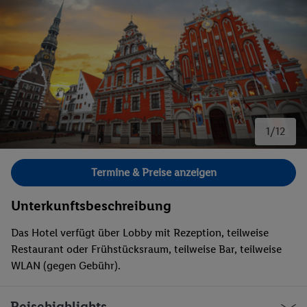
1/12
Bild 1 von 12.
Termine & Preise anzeigen
Unterkunftsbeschreibung
Das Hotel verfügt über Lobby mit Rezeption, teilweise
Restaurant oder Frühstücksraum, teilweise Bar, teilweise
WLAN (gegen Gebühr).
Reisehighlights