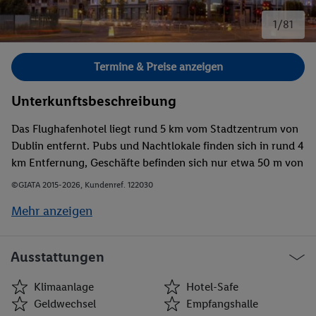
1/81
Bild 1 von 81.
Termine & Preise anzeigen
Unterkunftsbeschreibung
Das Flughafenhotel liegt rund 5 km vom Stadtzentrum von
Dublin entfernt. Pubs und Nachtlokale finden sich in rund 4
km Entfernung, Geschäfte befinden sich nur etwa 50 m von
der Tür des Hotels entfernt. Das Malahide-Schloss und der
©GIATA 2015-2026, Kundenref. 122030
Strand sind in rund 10 min oder 20 min mit dem Auto
Mehr anzeigen
erreicht. Der Flughafen Dublin ist etwa 9 km vom Hotel
entfernt.
Ausstattungen
Klimaanlage
Hotel-Safe
Geldwechsel
Empfangshalle