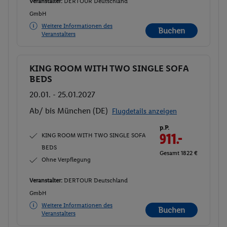
Veranstalter:
DERTOUR Deutschland
GmbH
Weitere Informationen des
Buchen
Veranstalters
KING ROOM WITH TWO SINGLE SOFA
Buchen
BEDS
20.01. - 25.01.2027
Ab/ bis München (DE)
Flugdetails anzeigen
p.P.
KING ROOM WITH TWO SINGLE SOFA
911.-
BEDS
Gesamt 1822 €
Ohne Verpflegung
Veranstalter:
DERTOUR Deutschland
GmbH
Weitere Informationen des
Buchen
Veranstalters