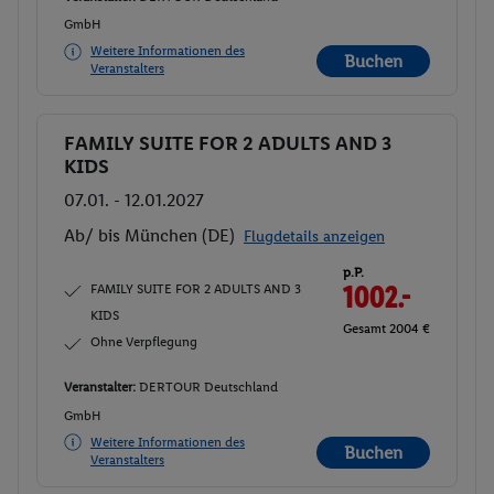
GmbH
Weitere Informationen des
Buchen
Veranstalters
FAMILY SUITE FOR 2 ADULTS AND 3
Buchen
KIDS
07.01. - 12.01.2027
Ab/ bis München (DE)
Flugdetails anzeigen
p.P.
FAMILY SUITE FOR 2 ADULTS AND 3
1002.-
KIDS
Gesamt 2004 €
Ohne Verpflegung
Veranstalter:
DERTOUR Deutschland
GmbH
Weitere Informationen des
Buchen
Veranstalters