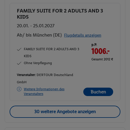
FAMILY SUITE FOR 2 ADULTS AND 3
Buchen
KIDS
20.01. - 25.01.2027
Ab/ bis München (DE)
Flugdetails anzeigen
p.P.
FAMILY SUITE FOR 2 ADULTS AND 3
1006.-
KIDS
Gesamt 2012 €
Ohne Verpflegung
Veranstalter:
DERTOUR Deutschland
GmbH
Weitere Informationen des
Buchen
Veranstalters
30 weitere Angebote anzeigen