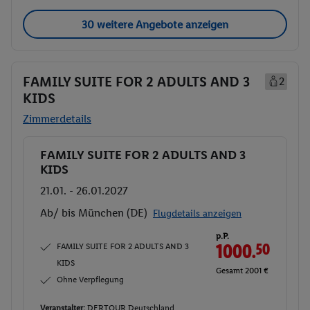
30 weitere Angebote anzeigen
FAMILY SUITE FOR 2 ADULTS AND 3
2
KIDS
Zimmerdetails
FAMILY SUITE FOR 2 ADULTS AND 3
Buchen
KIDS
21.01. - 26.01.2027
Ab/ bis München (DE)
Flugdetails anzeigen
p.P.
FAMILY SUITE FOR 2 ADULTS AND 3
1000.
50
KIDS
Gesamt 2001 €
Ohne Verpflegung
Veranstalter:
DERTOUR Deutschland