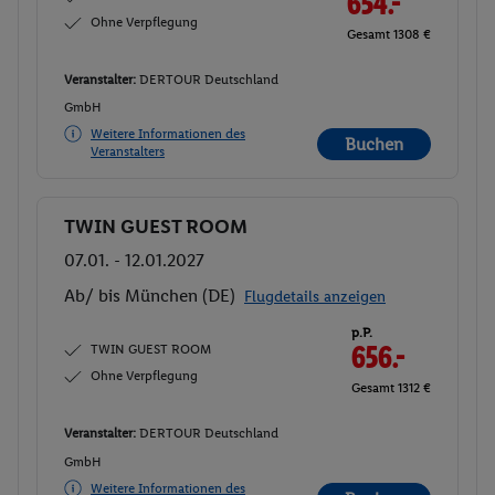
654.-
Ohne Verpflegung
Gesamt 1308 €
Veranstalter:
DERTOUR Deutschland
GmbH
Weitere Informationen des
Buchen
Veranstalters
TWIN GUEST ROOM
Buchen
07.01. - 12.01.2027
Ab/ bis München (DE)
Flugdetails anzeigen
p.P.
TWIN GUEST ROOM
656.-
Ohne Verpflegung
Gesamt 1312 €
Veranstalter:
DERTOUR Deutschland
GmbH
Weitere Informationen des