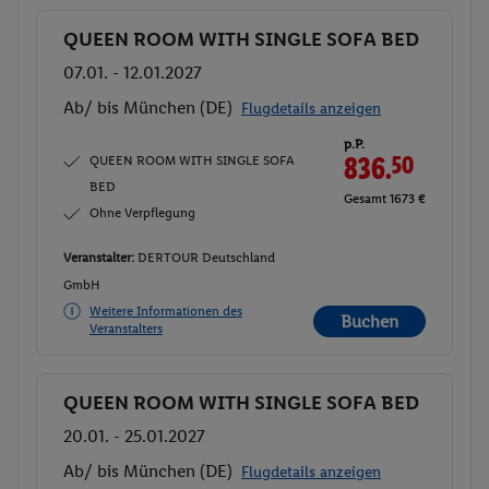
QUEEN ROOM WITH SINGLE SOFA BED
Buchen
07.01. - 12.01.2027
Ab/ bis München (DE)
Flugdetails anzeigen
p.P.
QUEEN ROOM WITH SINGLE SOFA
836.
50
BED
Gesamt 1673 €
Ohne Verpflegung
Veranstalter:
DERTOUR Deutschland
GmbH
Weitere Informationen des
Buchen
Veranstalters
QUEEN ROOM WITH SINGLE SOFA BED
Buchen
20.01. - 25.01.2027
Ab/ bis München (DE)
Flugdetails anzeigen