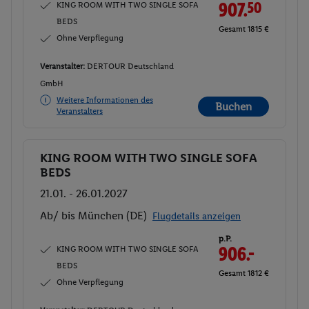
KING ROOM WITH TWO SINGLE SOFA
907.
50
BEDS
Gesamt 1815 €
Ohne Verpflegung
Veranstalter:
DERTOUR Deutschland
GmbH
Weitere Informationen des
Buchen
Veranstalters
KING ROOM WITH TWO SINGLE SOFA
Buchen
BEDS
21.01. - 26.01.2027
Ab/ bis München (DE)
Flugdetails anzeigen
p.P.
KING ROOM WITH TWO SINGLE SOFA
906.-
BEDS
Gesamt 1812 €
Ohne Verpflegung