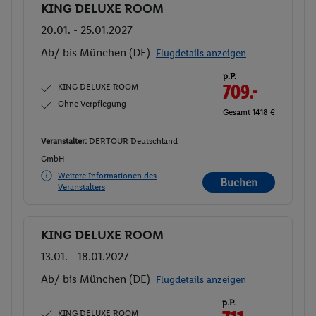
KING DELUXE ROOM
Buchen
20.01. - 25.01.2027
Ab/ bis München (DE)
Flugdetails anzeigen
p.P.
KING DELUXE ROOM
709.-
Ohne Verpflegung
Gesamt 1418 €
Veranstalter:
DERTOUR Deutschland
GmbH
Weitere Informationen des
Buchen
Veranstalters
KING DELUXE ROOM
Buchen
13.01. - 18.01.2027
Ab/ bis München (DE)
Flugdetails anzeigen
p.P.
KING DELUXE ROOM