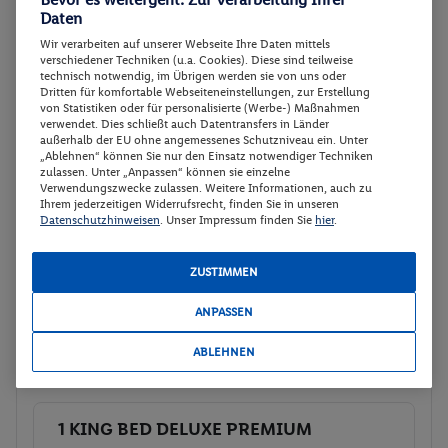
GmbH
Daten
Weitere Informationen des
Buchen
Veranstalters
Wir verarbeiten auf unserer Webseite Ihre Daten mittels
verschiedener Techniken (u.a. Cookies). Diese sind teilweise
technisch notwendig, im Übrigen werden sie von uns oder
Dritten für komfortable Webseiteneinstellungen, zur Erstellung
1 KING BED DELUXE PREMIUM
Buchen
von Statistiken oder für personalisierte (Werbe-) Maßnahmen
verwendet. Dies schließt auch Datentransfers in Länder
21.01. - 26.01.2027
außerhalb der EU ohne angemessenes Schutzniveau ein. Unter
„Ablehnen“ können Sie nur den Einsatz notwendiger Techniken
Ab/ bis München (DE)
Flugdetails anzeigen
zulassen. Unter „Anpassen“ können sie einzelne
Verwendungszwecke zulassen. Weitere Informationen, auch zu
Ihrem jederzeitigen Widerrufsrecht, finden Sie in unseren
p.P.
Datenschutzhinweisen
. Unser Impressum finden Sie
hier
.
1 KING BED DELUXE PREMIUM
764.-
Ohne Verpflegung
Gesamt 1528 €
ZUSTIMMEN
Veranstalter:
DERTOUR Deutschland
ANPASSEN
GmbH
Weitere Informationen des
ABLEHNEN
Buchen
Veranstalters
1 KING BED DELUXE PREMIUM
Buchen