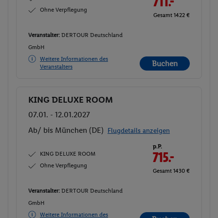
711.-
Ohne Verpflegung
Gesamt 1422 €
Veranstalter:
DERTOUR Deutschland
GmbH
Weitere Informationen des
Buchen
Veranstalters
KING DELUXE ROOM
Buchen
07.01. - 12.01.2027
Ab/ bis München (DE)
Flugdetails anzeigen
p.P.
KING DELUXE ROOM
715.-
Ohne Verpflegung
Gesamt 1430 €
Veranstalter:
DERTOUR Deutschland
GmbH
Weitere Informationen des