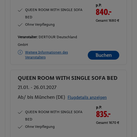
p.P.
QUEEN ROOM WITH SINGLE SOFA
840.-
BED
Gesamt 1680 €
Ohne Verpflegung
Veranstalter:
DERTOUR Deutschland
GmbH
Weitere Informationen des
Buchen
Veranstalters
QUEEN ROOM WITH SINGLE SOFA BED
Buchen
21.01. - 26.01.2027
Ab/ bis München (DE)
Flugdetails anzeigen
p.P.
QUEEN ROOM WITH SINGLE SOFA
835.-
BED
Gesamt 1670 €
Ohne Verpflegung