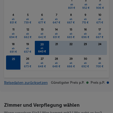
1
2
3
ab
ab
ab
801 €
952 €
906 €
4
5
6
7
8
9
10
ab
ab
ab
ab
ab
ab
ab
851 €
739 €
677 €
647 €
667 €
715 €
671 €
11
12
13
14
15
16
17
ab
ab
ab
ab
ab
ab
ab
694 €
662 €
642 €
651 €
665 €
696 €
667 €
18
19
21
22
23
24
20
ab
ab
ab
640 €
691 €
657 €
26
27
28
29
30
31
25
ab
ab
ab
ab
ab
ab
ab
686 €
673 €
648 €
648 €
666 €
692 €
700 €
Reisedaten zurücksetzen
Günstigster Preis p.P.
Preis p.P.
Zimmer und Verpflegung wählen
Wann verreisen Sie? |
Wer kommt mit?
| Wo geht es los?