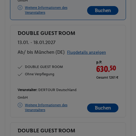
GmbH
Weitere Informationen des
Buchen
Veranstalters
DOUBLE GUEST ROOM
Buchen
13.01. - 18.01.2027
Ab/ bis München (DE)
Flugdetails anzeigen
p.P.
DOUBLE GUEST ROOM
630.
50
Ohne Verpflegung
Gesamt 1261 €
Veranstalter:
DERTOUR Deutschland
GmbH
Weitere Informationen des
Buchen
Veranstalters
DOUBLE GUEST ROOM
Buchen