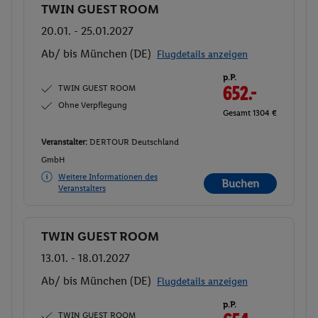
TWIN GUEST ROOM
Buchen
20.01. - 25.01.2027
Ab/ bis München (DE)
Flugdetails anzeigen
p.P.
TWIN GUEST ROOM
652.-
Ohne Verpflegung
Gesamt 1304 €
Veranstalter:
DERTOUR Deutschland
GmbH
Weitere Informationen des
Buchen
Veranstalters
TWIN GUEST ROOM
Buchen
13.01. - 18.01.2027
Ab/ bis München (DE)
Flugdetails anzeigen
p.P.
TWIN GUEST ROOM