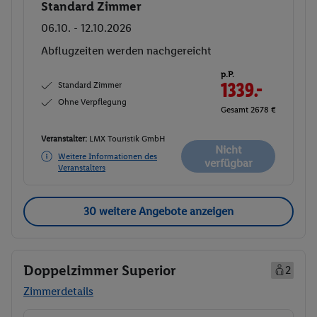
Standard Zimmer
Buchen
06.10. - 12.10.2026
Abflugzeiten werden nachgereicht
p.P.
Standard Zimmer
1339.-
Ohne Verpflegung
Gesamt 2678 €
Veranstalter:
LMX Touristik GmbH
Nicht
Weitere Informationen des
verfügbar
Veranstalters
30 weitere Angebote anzeigen
Doppelzimmer Superior
2
Zimmerdetails