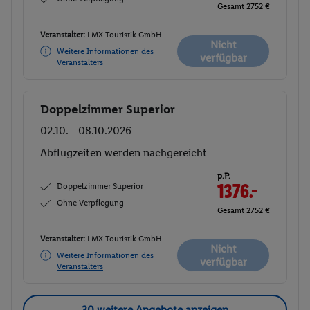
Gesamt 2752 €
Veranstalter:
LMX Touristik GmbH
Nicht
Weitere Informationen des
verfügbar
Veranstalters
Doppelzimmer Superior
Buchen
02.10. - 08.10.2026
Abflugzeiten werden nachgereicht
p.P.
Doppelzimmer Superior
1376.-
Ohne Verpflegung
Gesamt 2752 €
Veranstalter:
LMX Touristik GmbH
Nicht
Weitere Informationen des
verfügbar
Veranstalters
30 weitere Angebote anzeigen