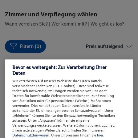
Zimmer und Verpflegung wählen
Wann verreisen Sie? |
Wer kommt mit?
| Wo geht es los?
Filtern (0)
Preis aufsteigend
Bevor es weitergeht: Zur Verarbeitung Ihrer
Standard Zimmer
2
Daten
Zimmerdetails
Wir verarbeiten auf unserer Webseite Ihre Daten mittels
verschiedener Techniken (u.a. Cookies). Diese sind teilweise
technisch notwendig, im Übrigen werden sie von uns oder
Standard Zimmer
Dritten für komfortable Webseiteneinstellungen, zur Erstellung
Buchen
von Statistiken oder für personalisierte (Werbe-) Maßnahmen
17.11. - 24.11.2026
verwendet. Dies schließt auch Datentransfers in Länder
außerhalb der EU ohne angemessenes Schutzniveau ein. Unter
Abflugzeiten werden nachgereicht
„Ablehnen“ können Sie nur den Einsatz notwendiger Techniken
zulassen. Unter „Anpassen“ können sie einzelne
Verwendungszwecke zulassen. Weitere Informationen, auch zu
p.P.
Ihrem jederzeitigen Widerrufsrecht, finden Sie in unseren
Standard Zimmer
1299.-
Datenschutzhinweisen
. Unser Impressum finden Sie
hier
.