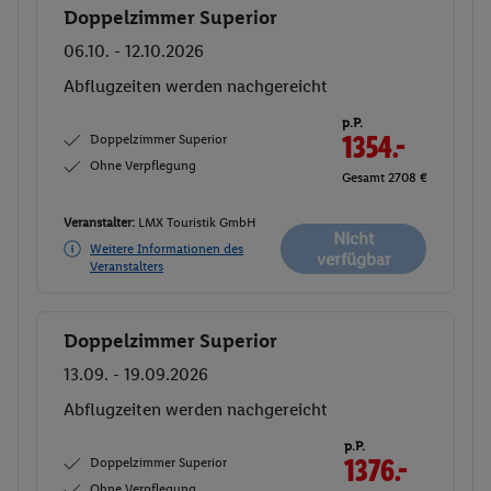
Doppelzimmer Superior
Buchen
06.10. - 12.10.2026
Abflugzeiten werden nachgereicht
p.P.
Doppelzimmer Superior
1354.-
Ohne Verpflegung
Gesamt 2708 €
Veranstalter:
LMX Touristik GmbH
Nicht
Weitere Informationen des
verfügbar
Veranstalters
Doppelzimmer Superior
Buchen
13.09. - 19.09.2026
Abflugzeiten werden nachgereicht
p.P.
Doppelzimmer Superior
1376.-
Ohne Verpflegung