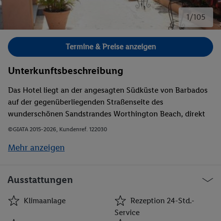
1/105
Bild 1 von 105.
Termine & Preise anzeigen
Unterkunftsbeschreibung
Das Hotel liegt an der angesagten Südküste von Barbados
auf der gegenüberliegenden Straßenseite des
wunderschönen Sandstrandes Worthington Beach, direkt
neben Anbindungen an die öffentlichen Verkehrsmittel. In
©GIATA 2015-2026, Kundenref. 122030
Fußgängerentfernung, in St. Lawrence Gap, befinden sich
Mehr anzeigen
Supermärkte, Banken, eine Post, ein 24h-
Lebensmittelgeschäft, eine Apotheke, Duty-Free-Geschäfte,
ein Schönheitssalon, Restaurants, eine Sportsbar und
Ausstattungen
Nachtclubs. In die Hauptstadt Bridgetown sind es rund 8
km, zum Flughafen nur ca. 11 km.
Klimaanlage
Rezeption 24-Std.-
Service