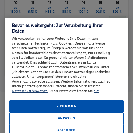
10
11
12
13
14
15
16
ab
ab
ab
ab
ab
ab
ab
1600 €
953 €
1436 €
883 €
1024 €
926 €
893 €
17
18
19
20
21
22
23
Bevor es weitergeht: Zur Verarbeitung Ihrer
ab
ab
ab
ab
ab
ab
ab
1430 €
915 €
1293 €
807 €
910 €
812 €
798 €
Daten
24
25
26
27
28
29
30
Wir verarbeiten auf unserer Webseite Ihre Daten mittels
ab
ab
verschiedener Techniken (u.a. Cookies). Diese sind teilweise
1458 €
858 €
-
-
-
-
-
technisch notwendig, im Übrigen werden sie von uns oder
Dritten für komfortable Webseiteneinstellungen, zur Erstellung
31
von Statistiken oder für personalisierte (Werbe-) Maßnahmen
verwendet. Dies schließt auch Datentransfers in Länder
-
außerhalb der EU ohne angemessenes Schutzniveau ein. Unter
„Ablehnen“ können Sie nur den Einsatz notwendiger Techniken
zulassen. Unter „Anpassen“ können sie einzelne
Reisedaten zurücksetzen
Günstigster Preis p.P.
Preis p.P.
Verwendungszwecke zulassen. Weitere Informationen, auch zu
Ihrem jederzeitigen Widerrufsrecht, finden Sie in unseren
Datenschutzhinweisen
. Unser Impressum finden Sie
hier
.
Zimmer und Verpflegung wählen
ZUSTIMMEN
Wann verreisen Sie? |
Wer kommt mit?
| Wo geht es los?
ANPASSEN
ABLEHNEN