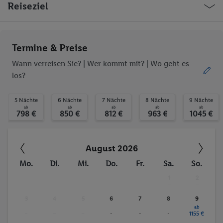
Reiseziel
Termine & Preise
Wann verreisen Sie? |
Wer kommt mit?
| Wo geht es
los?
5 Nächte
6 Nächte
7 Nächte
8 Nächte
9 Nächte
ab
ab
ab
ab
ab
798 €
850 €
812 €
963 €
1045 €
August 2026
Mo.
Di.
Mi.
Do.
Fr.
Sa.
So.
1
2
-
-
3
4
5
6
7
8
9
ab
-
-
-
-
-
-
1155 €