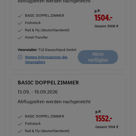
Abflugzeiten werden nachgereicht
p.P.
BASIC DOPPEL ZIMMER
1504.-
Frühstück
Gesamt 3008 €
Rail & Fly (deutschlandweit)
Hotel-Transfer
Veranstalter:
TUI Deutschland GmbH
Nicht
Weitere Informationen des
verfügbar
Veranstalters
BASIC DOPPEL ZIMMER
Buchen
13.09. - 19.09.2026
Abflugzeiten werden nachgereicht
p.P.
BASIC DOPPEL ZIMMER
1552.-
Frühstück
Gesamt 3104 €
Rail & Fly (deutschlandweit)