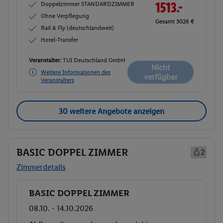
Doppelzimmer STANDARDZIMMER
1513.-
Ohne Verpflegung
Gesamt 3026 €
Rail & Fly (deutschlandweit)
Hotel-Transfer
Veranstalter:
TUI Deutschland GmbH
Nicht
Weitere Informationen des
verfügbar
Veranstalters
30 weitere Angebote anzeigen
BASIC DOPPEL ZIMMER
2
Zimmerdetails
BASIC DOPPEL ZIMMER
Buchen
08.10. - 14.10.2026