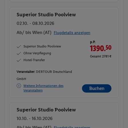
Superior Studio Poolview
Buchen
02.10. - 08.10.2026
Ab/ bis Wien (AT)
Flugdetails anzeigen
p.P.
Superior Studio Poolview
1390.
50
Ohne Verpflegung
Gesamt 2781 €
Hotel-Transfer
Veranstalter:
DERTOUR Deutschland
GmbH
Weitere Informationen des
Buchen
Veranstalters
Superior Studio Poolview
Buchen
10.10. - 16.10.2026
Ab/ bis Wien (AT)
Flugdetails anzeigen