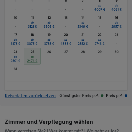
3
4
5
6
7
8
9
ab
ab
-
-
-
-
-
4007 €
4081 €
10
11
12
13
14
15
16
ab
ab
ab
ab
-
3121 €
6308 €
-
3349 €
-
2957 €
17
18
19
20
21
22
23
ab
ab
ab
ab
ab
ab
3173 €
3075 €
3735 €
4883 €
2552 €
2743 €
-
24
25
26
27
28
29
30
ab
ab
2501 €
2474 €
-
-
-
-
-
31
-
Reisedaten zurücksetzen
Günstigster Preis p.P.
Preis p.P.
Zimmer und Verpflegung wählen
Wann verreisen Sie? |
Wer kommt mit?
| Wo geht es los?