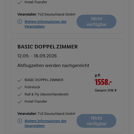
Hotel-Transfer
Veranstalter:
TUI Deutschland GmbH
Nicht
Weitere Informationen des
verfügbar
Veranstalters
BASIC DOPPEL ZIMMER
Buchen
12.09. - 18.09.2026
Abflugzeiten werden nachgereicht
p.P.
BASIC DOPPEL ZIMMER
1558.-
Frühstück
Gesamt 3116 €
Rail & Fly (deutschlandweit)
Hotel-Transfer
Veranstalter:
TUI Deutschland GmbH
Nicht
Weitere Informationen des
verfügbar
Veranstalters