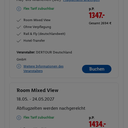
Flex Tarif zubuchbar
p.P.
1347.-
Room Mixed View
Gesamt 2694 €
Ohne Verpflegung
Rail & Fly (deutschlandweit)
Hotel-Transfer
Veranstalter:
DERTOUR Deutschland
GmbH
Weitere Informationen des
Buchen
Veranstalters
Room Mixed View
Buchen
18.05. - 24.05.2027
Abflugzeiten werden nachgereicht
Flex Tarif zubuchbar
p.P.
1434.-