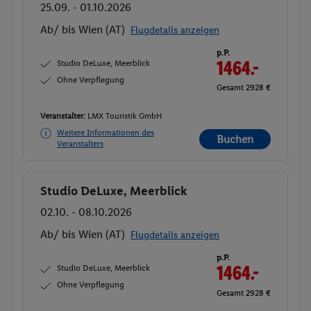
25.09. - 01.10.2026
Ab/ bis Wien (AT)
Flugdetails anzeigen
p.P.
Studio DeLuxe, Meerblick
1464.-
Ohne Verpflegung
Gesamt 2928 €
Veranstalter:
LMX Touristik GmbH
Weitere Informationen des
Buchen
Veranstalters
Studio DeLuxe, Meerblick
Buchen
02.10. - 08.10.2026
Ab/ bis Wien (AT)
Flugdetails anzeigen
p.P.
Studio DeLuxe, Meerblick
1464.-
Ohne Verpflegung
Gesamt 2928 €