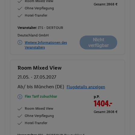
Room Mixed View
Gesamt 2868 €
Ohne Verpflegung
Hotel-Transfer
Veranstalter:
ITS - DERTOUR
Deutschland GmbH
Nicht
Weitere Informationen des
verfügbar
Veranstalters
Room Mixed View
Buchen
21.05. - 27.05.2027
Ab/ bis München (DE)
Flugdetails anzeigen
Flex Tarif zubuchbar
p.P.
1404.-
Room Mixed View
Gesamt 2808 €
Ohne Verpflegung
Hotel-Transfer