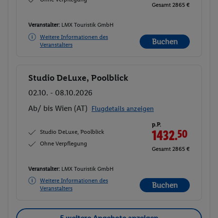
Gesamt 2865 €
Veranstalter:
LMX Touristik GmbH
Weitere Informationen des
Buchen
Veranstalters
Studio DeLuxe, Poolblick
Buchen
02.10. - 08.10.2026
Ab/ bis Wien (AT)
Flugdetails anzeigen
p.P.
Studio DeLuxe, Poolblick
1432.
50
Ohne Verpflegung
Gesamt 2865 €
Veranstalter:
LMX Touristik GmbH
Weitere Informationen des
Buchen
Veranstalters