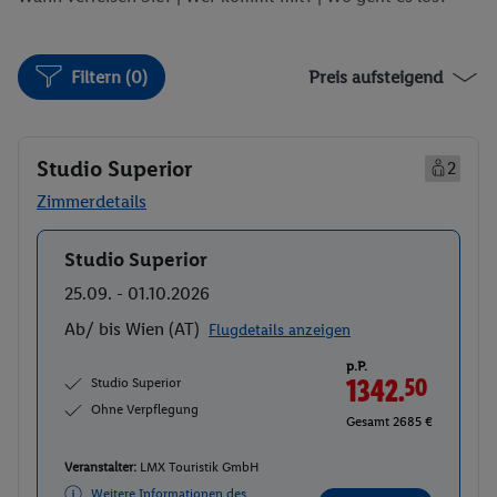
Filtern (0)
Preis aufsteigend
Studio Superior
2
Zimmerdetails
Studio Superior
Buchen
25.09. - 01.10.2026
Ab/ bis Wien (AT)
Flugdetails anzeigen
p.P.
Studio Superior
1342.
50
Ohne Verpflegung
Gesamt 2685 €
Veranstalter:
LMX Touristik GmbH
Weitere Informationen des