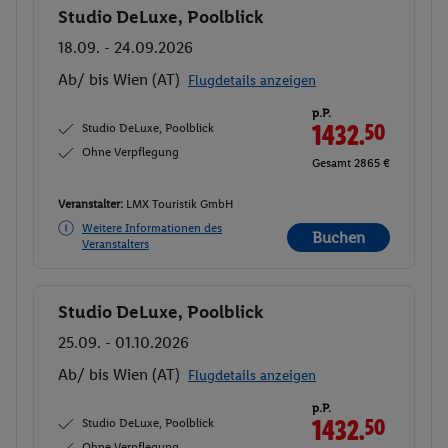
Studio DeLuxe, Poolblick
Buchen
18.09. - 24.09.2026
Ab/ bis Wien (AT)
Flugdetails anzeigen
p.P.
Studio DeLuxe, Poolblick
1432.
50
Ohne Verpflegung
Gesamt 2865 €
Veranstalter:
LMX Touristik GmbH
Weitere Informationen des
Buchen
Veranstalters
Studio DeLuxe, Poolblick
Buchen
25.09. - 01.10.2026
Ab/ bis Wien (AT)
Flugdetails anzeigen
p.P.
Studio DeLuxe, Poolblick
1432.
50
Ohne Verpflegung