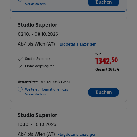
Buchen
Veranstalters
Studio Superior
Buchen
02.10. - 08.10.2026
Ab/ bis Wien (AT)
Flugdetails anzeigen
p.P.
Studio Superior
1342.
50
Ohne Verpflegung
Gesamt 2685 €
Veranstalter:
LMX Touristik GmbH
Weitere Informationen des
Buchen
Veranstalters
Studio Superior
Buchen
10.10. - 16.10.2026
Ab/ bis Wien (AT)
Flugdetails anzeigen