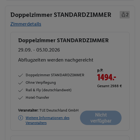
Doppelzimmer STANDARDZIMMER
2
Zimmerdetails
Doppelzimmer STANDARDZIMMER
Buchen
29.09. - 05.10.2026
Abflugzeiten werden nachgereicht
p.P.
Doppelzimmer STANDARDZIMMER
1494.-
Ohne Verpflegung
Gesamt 2988 €
Rail & Fly (deutschlandweit)
Hotel-Transfer
Veranstalter:
TUI Deutschland GmbH
Nicht
Weitere Informationen des
verfügbar
Veranstalters