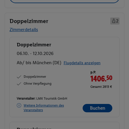
Doppelzimmer
2
Zimmerdetails
Doppelzimmer
Buchen
06.10. - 12.10.2026
Ab/ bis München (DE)
Flugdetails anzeigen
p.P.
Doppelzimmer
1406.
50
Ohne Verpflegung
Gesamt 2813 €
Veranstalter:
LMX Touristik GmbH
Weitere Informationen des
Buchen
Veranstalters