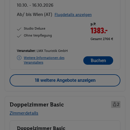
10.10. - 16.10.2026
Ab/ bis Wien (AT)
Flugdetails anzeigen
p.P.
Studio Deluxe
1383.-
Ohne Verpflegung
Gesamt 2766 €
Veranstalter:
LMX Touristik GmbH
Weitere Informationen des
Buchen
Veranstalters
18 weitere Angebote anzeigen
Doppelzimmer Basic
2
Zimmerdetails
Doppelzimmer Basic
Buchen