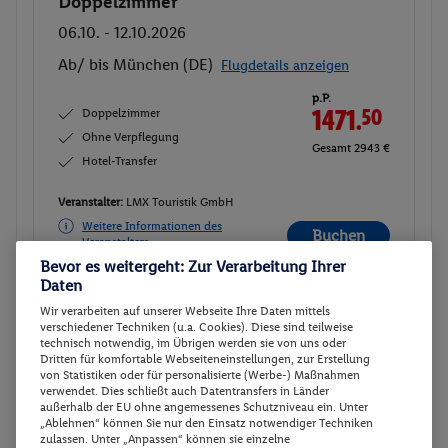
Doppelzimmer
Buchen
06.10. - 12.10.2026
Ab/ bis München (DE)
Flugdetails anzeigen
p.P.
Doppelzimmer
1471.
50
Ohne Verpflegung
Gesamt 2943 €
Hotel-Transfer
Veranstalter:
LMX Touristik GmbH
Weitere Informationen des
Buchen
Veranstalters
Bevor es weitergeht: Zur Verarbeitung Ihrer
Daten
Doppelzimmer
Buchen
Wir verarbeiten auf unserer Webseite Ihre Daten mittels
verschiedener Techniken (u.a. Cookies). Diese sind teilweise
20.09. - 26.09.2026
technisch notwendig, im Übrigen werden sie von uns oder
Dritten für komfortable Webseiteneinstellungen, zur Erstellung
Ab/ bis München (DE)
Flugdetails anzeigen
von Statistiken oder für personalisierte (Werbe-) Maßnahmen
verwendet. Dies schließt auch Datentransfers in Länder
p.P.
außerhalb der EU ohne angemessenes Schutzniveau ein. Unter
Doppelzimmer
1503.-
„Ablehnen“ können Sie nur den Einsatz notwendiger Techniken
zulassen. Unter „Anpassen“ können sie einzelne
Ohne Verpflegung