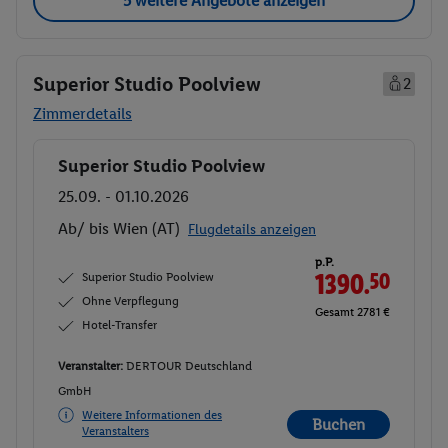
5 weitere Angebote anzeigen
Superior Studio Poolview
2
Zimmerdetails
Superior Studio Poolview
Buchen
25.09. - 01.10.2026
Ab/ bis Wien (AT)
Flugdetails anzeigen
p.P.
Superior Studio Poolview
1390.
50
Ohne Verpflegung
Gesamt 2781 €
Hotel-Transfer
Veranstalter:
DERTOUR Deutschland
GmbH
Weitere Informationen des
Buchen
Veranstalters