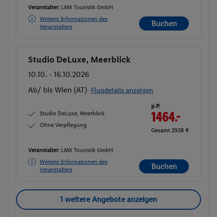
Veranstalter:
LMX Touristik GmbH
Weitere Informationen des
Buchen
Veranstalters
Studio DeLuxe, Meerblick
Buchen
10.10. - 16.10.2026
Ab/ bis Wien (AT)
Flugdetails anzeigen
p.P.
Studio DeLuxe, Meerblick
1464.-
Ohne Verpflegung
Gesamt 2928 €
Veranstalter:
LMX Touristik GmbH
Weitere Informationen des
Buchen
Veranstalters
1 weitere Angebote anzeigen