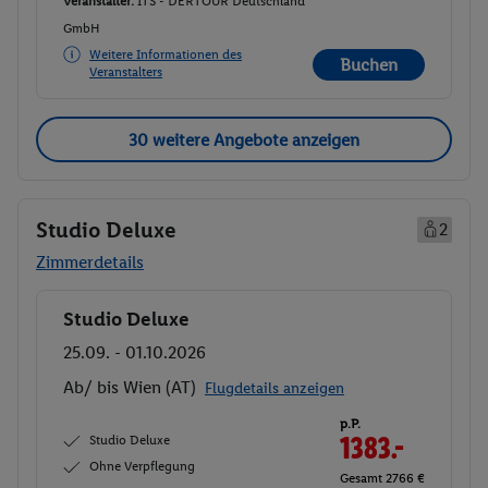
Veranstalter:
ITS - DERTOUR Deutschland
GmbH
Weitere Informationen des
Buchen
Veranstalters
30 weitere Angebote anzeigen
Studio Deluxe
2
Zimmerdetails
Studio Deluxe
Buchen
25.09. - 01.10.2026
Ab/ bis Wien (AT)
Flugdetails anzeigen
p.P.
Studio Deluxe
1383.-
Ohne Verpflegung
Gesamt 2766 €