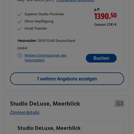
p.P.
Superior Studio Poolview
1390.
50
Ohne Verpflegung
Gesamt 2781 €
Hotel-Transfer
Veranstalter:
DERTOUR Deutschland
GmbH
Weitere Informationen des
Buchen
Veranstalters
1 weitere Angebote anzeigen
Studio DeLuxe, Meerblick
2
Zimmerdetails
Studio DeLuxe, Meerblick
Buchen