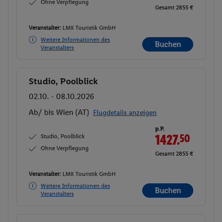
Ohne Verpflegung
Gesamt 2855 €
Veranstalter:
LMX Touristik GmbH
Weitere Informationen des
Buchen
Veranstalters
Studio, Poolblick
Buchen
02.10. - 08.10.2026
Ab/ bis Wien (AT)
Flugdetails anzeigen
p.P.
Studio, Poolblick
1427.
50
Ohne Verpflegung
Gesamt 2855 €
Veranstalter:
LMX Touristik GmbH
Weitere Informationen des
Buchen
Veranstalters