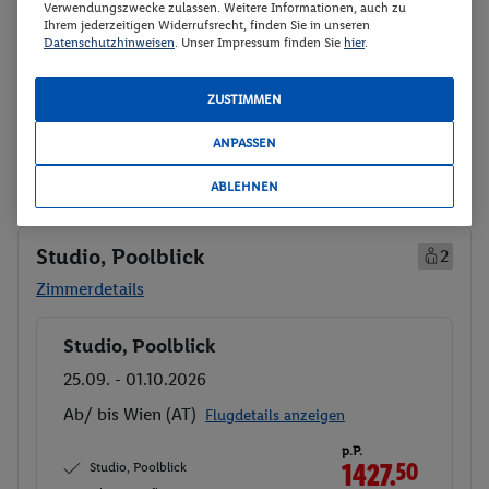
Verwendungszwecke zulassen. Weitere Informationen, auch zu
Gesamt 3006 €
Ihrem jederzeitigen Widerrufsrecht, finden Sie in unseren
Datenschutzhinweisen
. Unser Impressum finden Sie
hier
.
Veranstalter:
LMX Touristik GmbH
Weitere Informationen des
Buchen
Veranstalters
ZUSTIMMEN
ANPASSEN
30 weitere Angebote anzeigen
ABLEHNEN
Studio, Poolblick
2
Zimmerdetails
Studio, Poolblick
Buchen
25.09. - 01.10.2026
Ab/ bis Wien (AT)
Flugdetails anzeigen
p.P.
Studio, Poolblick
1427.
50