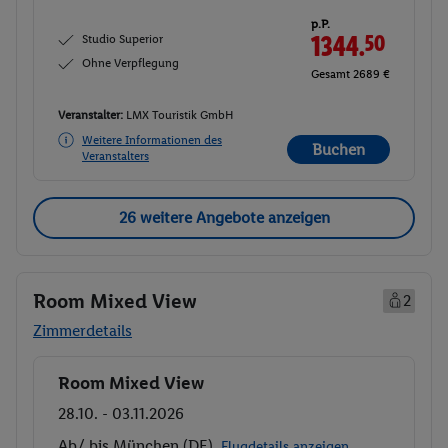
p.P.
Studio Superior
1344.
50
Ohne Verpflegung
Gesamt 2689 €
Veranstalter:
LMX Touristik GmbH
Weitere Informationen des
Buchen
Veranstalters
26 weitere Angebote anzeigen
Room Mixed View
2
Zimmerdetails
Room Mixed View
Buchen
28.10. - 03.11.2026
Ab/ bis München (DE)
Flugdetails anzeigen