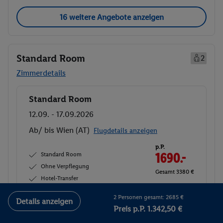
16 weitere Angebote anzeigen
Standard Room
2
Zimmerdetails
Standard Room
Buchen
12.09. - 17.09.2026
Ab/ bis Wien (AT)
Flugdetails anzeigen
p.P.
Standard Room
1690.-
Ohne Verpflegung
Gesamt 3380 €
Hotel-Transfer
2 Personen gesamt: 2685 €
Veranstalter:
DERTOUR Deutschland
Details anzeigen
Preis p.P. 1.342,50 €
GmbH