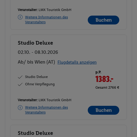
Veranstalter:
LMX Touristik GmbH
Weitere Informationen des
Buchen
Veranstalters
Studio Deluxe
Buchen
02.10. - 08.10.2026
Ab/ bis Wien (AT)
Flugdetails anzeigen
p.P.
Studio Deluxe
1383.-
Ohne Verpflegung
Gesamt 2766 €
Veranstalter:
LMX Touristik GmbH
Weitere Informationen des
Buchen
Veranstalters
Studio Deluxe
Buchen