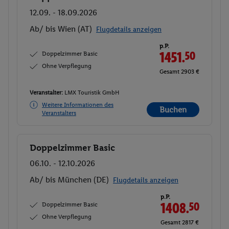
12.09. - 18.09.2026
Ab/ bis Wien (AT)
Flugdetails anzeigen
p.P.
Doppelzimmer Basic
1451.
50
Ohne Verpflegung
Gesamt 2903 €
Veranstalter:
LMX Touristik GmbH
Weitere Informationen des
Buchen
Veranstalters
Doppelzimmer Basic
Buchen
06.10. - 12.10.2026
Ab/ bis München (DE)
Flugdetails anzeigen
p.P.
Doppelzimmer Basic
1408.
50
Ohne Verpflegung
Gesamt 2817 €