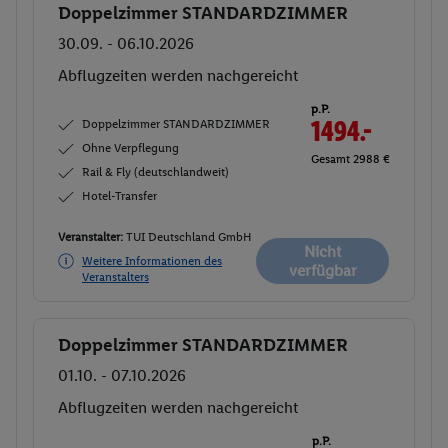
Doppelzimmer STANDARDZIMMER
Buchen
30.09. - 06.10.2026
Abflugzeiten werden nachgereicht
p.P.
Doppelzimmer STANDARDZIMMER
1494.-
Ohne Verpflegung
Gesamt 2988 €
Rail & Fly (deutschlandweit)
Hotel-Transfer
Veranstalter:
TUI Deutschland GmbH
Nicht
Weitere Informationen des
verfügbar
Veranstalters
Doppelzimmer STANDARDZIMMER
Buchen
01.10. - 07.10.2026
Abflugzeiten werden nachgereicht
p.P.