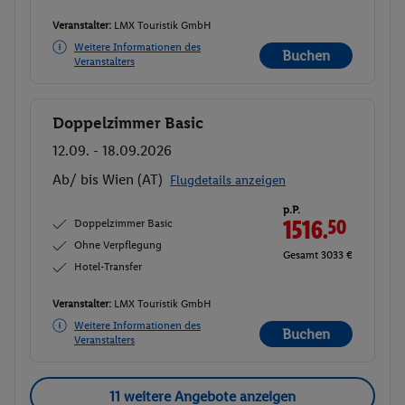
Veranstalter:
LMX Touristik GmbH
Weitere Informationen des
Buchen
Veranstalters
Doppelzimmer Basic
Buchen
12.09. - 18.09.2026
Ab/ bis Wien (AT)
Flugdetails anzeigen
p.P.
Doppelzimmer Basic
1516.
50
Ohne Verpflegung
Gesamt 3033 €
Hotel-Transfer
Veranstalter:
LMX Touristik GmbH
Weitere Informationen des
Buchen
Veranstalters
11 weitere Angebote anzeigen