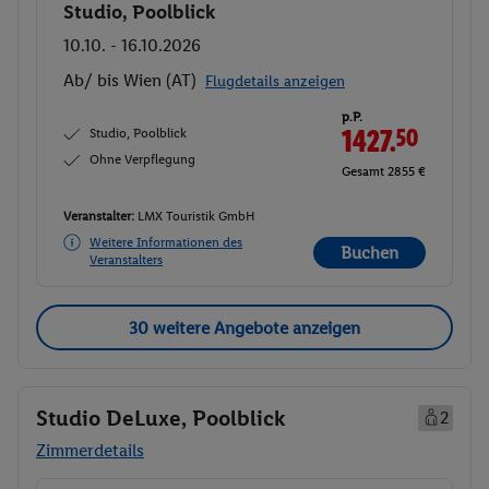
Studio, Poolblick
Buchen
10.10. - 16.10.2026
Ab/ bis Wien (AT)
Flugdetails anzeigen
p.P.
Studio, Poolblick
1427.
50
Ohne Verpflegung
Gesamt 2855 €
Veranstalter:
LMX Touristik GmbH
Weitere Informationen des
Buchen
Veranstalters
30 weitere Angebote anzeigen
Studio DeLuxe, Poolblick
2
Zimmerdetails