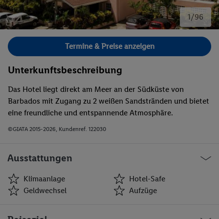
1/96
Bild 1 von 96.
Termine & Preise anzeigen
Unterkunftsbeschreibung
Das Hotel liegt direkt am Meer an der Südküste von
Barbados mit Zugang zu 2 weißen Sandstränden und bietet
eine freundliche und entspannende Atmosphäre.
©GIATA 2015-2026, Kundenref. 122030
Ausstattungen
Klimaanlage
Hotel-Safe
Geldwechsel
Aufzüge
Klimaanlage
Hotel-Safe