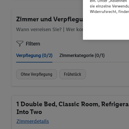
ein. Unter „Ablehnen
sie einzelne Verwend
Widerrufsrecht, finde
Zimmer und Verpflegung wählen
Wann verreisen Sie? |
Wer kommt mit?
| Wo geht 
Filtern
Verpflegung (0/2)
Zimmerkategorie (0/1)
Ohne Verpflegung
Frühstück
1 Double Bed, Classic Room, Refrigera
Into Two
Zimmerdetails