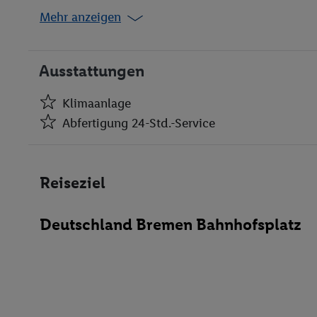
Mehr anzeigen
Ausstattungen
Klimaanlage
Abfertigung 24-Std.-Service
Klimaanlage
Abfertigung 24-Std.-Service
Reiseziel
Geldwechsel
Aufzüge
Deutschland Bremen Bahnhofsplatz
Kiosk
Bar(s)
Restaurant(s) mit Nichtraucherbereich
Konferenzraum
WLAN-Internet