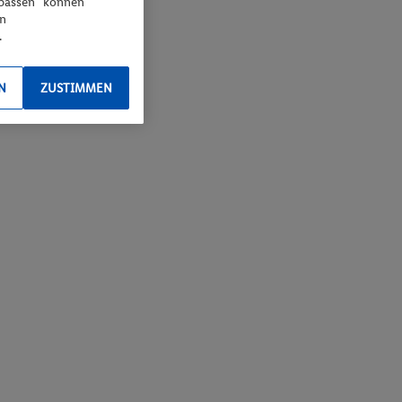
npassen“ können
en
.
N
ZUSTIMMEN