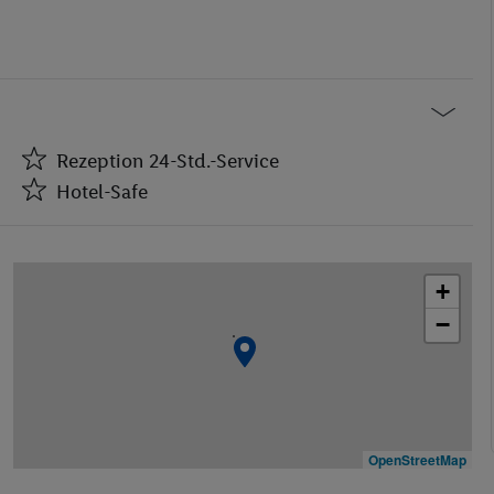
Rezeption 24-Std.-Service
Hotel-Safe
Rezeption 24-Std.-Service
Hotel-Safe
+
Empfangshalle
−
Café
Friseur
Restaurant(s)
Restaurant(s) mit Kinderhochstühlen
Öffentliches Internet
OpenStreetMap
Zimmerservice