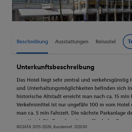
Beschreibung
Ausstattungen
Reiseziel
T
Unterkunftsbeschreibung
Das Hotel liegt sehr zentral und verkehrsgünstig 
und Unterhaltungsmöglichkeiten befinden sich i
historische Altstadt erreicht man nach ca. 15 min 
Verkehrsmittel ist nur ungefähr 100 m vom Hotel 
man ca. 5 min Fahrzeit. Die nächste Parkanlage d
zum Hotel. Die Transferzeit zum Flughafen Bremen
©GIATA 2015-2026, Kundenref. 122030
km und direkter Verbindung mit der Straßenbahn