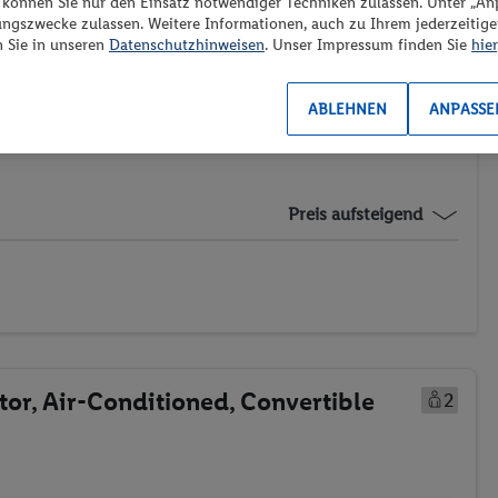
“ können Sie nur den Einsatz notwendiger Techniken zulassen. Unter „A
ungszwecke zulassen. Weitere Informationen, auch zu Ihrem jederzeitig
n Sie in unseren
Datenschutzhinweisen
. Unser Impressum finden Sie
hier
ABLEHNEN
ANPASSE
es los?
Preis aufsteigend
tor, Air-Conditioned, Convertible
2