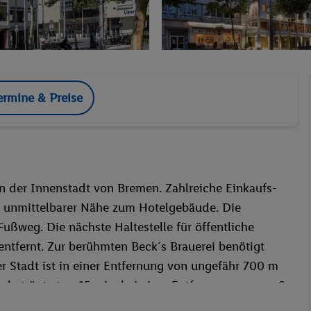
ermine & Preise
in der Innenstadt von Bremen. Zahlreiche Einkaufs-
n unmittelbarer Nähe zum Hotelgebäude. Die
Fußweg. Die nächste Haltestelle für öffentliche
entfernt. Zur berühmten Beck´s Brauerei benötigt
er Stadt ist in einer Entfernung von ungefähr 700 m
 beträgt etwa 15 min, bei einer Entfernung von ca. 6
.