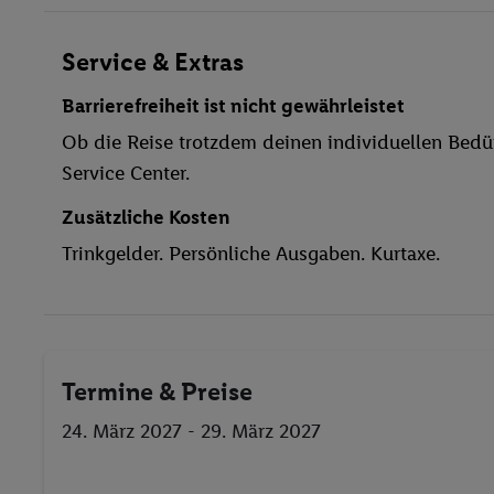
Wäscheservice
Fahrradkeller
Service & Extras
Parkplatz
Barrierefreiheit ist nicht gewährleistet
TV-Raum
Ob die Reise trotzdem deinen individuellen Bedür
Waschgelegenheit
Service Center.
Restaurant
Aufzug
Zusätzliche Kosten
WLAN
Trinkgelder. Persönliche Ausgaben. Kurtaxe.
Hallenbad
Kinderpool/-bereich
Wasseraerobic
Sauna
Termine & Preise
Dampfbad
Aerobic
24. März 2027 - 29. März 2027
Fahrrad/Mountainbike
beheizbare Pools