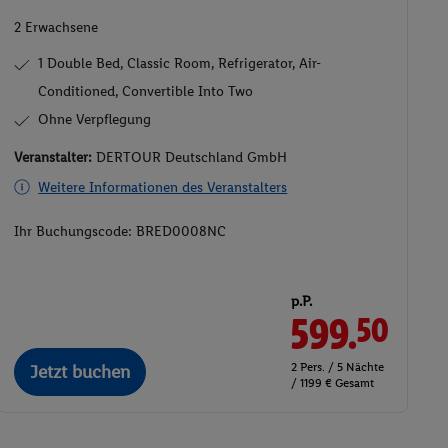
2 Erwachsene
1 Double Bed, Classic Room, Refrigerator, Air-
Conditioned, Convertible Into Two
Ohne Verpflegung
Veranstalter:
DERTOUR Deutschland GmbH
Weitere Informationen des Veranstalters
Ihr Buchungscode:
BRED0008NC
p.P.
599.
50
2 Pers. / 5 Nächte
Jetzt buchen
/ 1199 € Gesamt