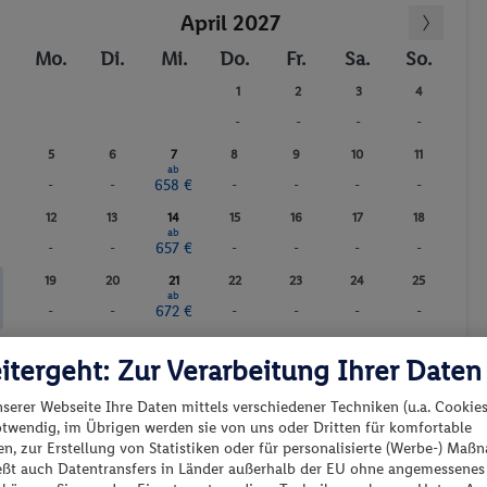
April 2027
Fitnessstudio
Sauna
Mo.
Di.
Mi.
Do.
Fr.
Sa.
So.
Massagen
1
2
3
4
-
-
-
-
5
6
7
8
9
10
11
ab
-
-
658 €
-
-
-
-
12
13
14
15
16
17
18
ab
-
-
657 €
-
-
-
-
19
20
21
22
23
24
25
ab
-
-
672 €
-
-
-
-
26
27
28
29
30
ab
itergeht: Zur Verarbeitung Ihrer Daten
-
-
655 €
-
-
nserer Webseite Ihre Daten mittels verschiedener Techniken (u.a. Cookies
otwendig, im Übrigen werden sie von uns oder Dritten für komfortable
Günstigster Preis p.P.
Preis p.P.
n, zur Erstellung von Statistiken oder für personalisierte (Werbe-) Ma
ießt auch Datentransfers in Länder außerhalb der EU ohne angemessenes