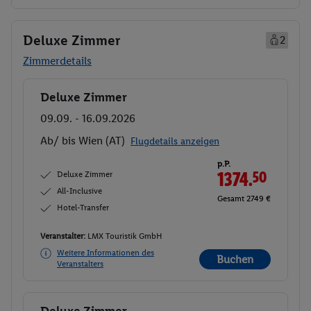
Deluxe Zimmer
2
Zimmerdetails
Deluxe Zimmer
Buchen
09.09. - 16.09.2026
Ab/ bis Wien (AT)
Flugdetails anzeigen
p.P.
Deluxe Zimmer
1374.
50
All-Inclusive
Gesamt 2749 €
Hotel-Transfer
Veranstalter:
LMX Touristik GmbH
Weitere Informationen des
Buchen
Veranstalters