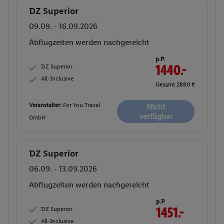
DZ Superior
Buchen
09.09. - 16.09.2026
Abflugzeiten werden nachgereicht
p.P.
DZ Superior
1440.-
All-Inclusive
Gesamt 2880 €
Veranstalter:
For You Travel
Nicht
verfügbar
GmbH
DZ Superior
Buchen
06.09. - 13.09.2026
Abflugzeiten werden nachgereicht
p.P.
DZ Superior
1451.-
All-Inclusive