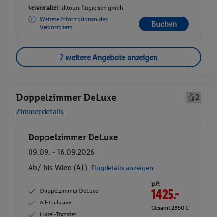
Veranstalter:
alltours flugreisen gmbh
Weitere Informationen des
Buchen
Veranstalters
7 weitere Angebote anzeigen
Doppelzimmer DeLuxe
2
Zimmerdetails
Doppelzimmer DeLuxe
Buchen
09.09. - 16.09.2026
Ab/ bis Wien (AT)
Flugdetails anzeigen
p.P.
Doppelzimmer DeLuxe
1425.-
All-Inclusive
Gesamt 2850 €
Hotel-Transfer