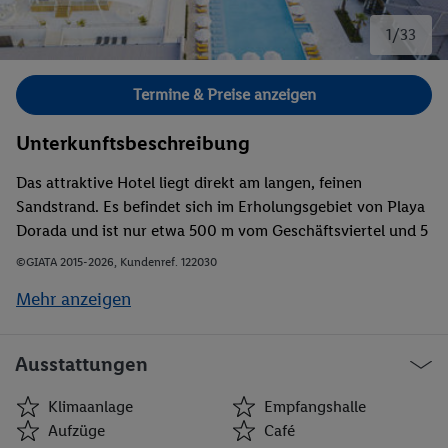
1/33
Bild 1 von 33.
Termine & Preise anzeigen
Unterkunftsbeschreibung
Das attraktive Hotel liegt direkt am langen, feinen
Sandstrand. Es befindet sich im Erholungsgebiet von Playa
Dorada und ist nur etwa 500 m vom Geschäftsviertel und 5
Kilometer vom Stadtzentrum entfernt. Puerto Plata erreicht
©GIATA 2015-2026, Kundenref. 122030
man nach wenigen Fahrminuten (ca. 10 km).
Mehr anzeigen
Ausstattungen
Klimaanlage
Empfangshalle
Aufzüge
Café