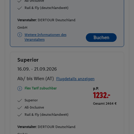
All-Inclusive
Rail & Fly (deutschlandweit)
Veranstalter:
DERTOUR Deutschland
GmbH
Weitere Informationen des
Buchen
Veranstalters
Superior
Buchen
16.09. - 21.09.2026
Ab/ bis Wien (AT)
Flugdetails anzeigen
Flex Tarif zubuchbar
p.P.
1232.-
Superior
Gesamt 2464 €
All-Inclusive
Rail & Fly (deutschlandweit)
Veranstalter:
DERTOUR Deutschland