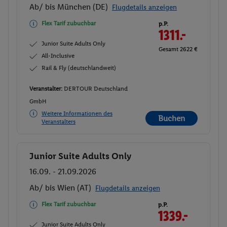
Ab/ bis München (DE)
Flugdetails anzeigen
Flex Tarif zubuchbar
p.P.
1311.-
Junior Suite Adults Only
Gesamt 2622 €
All-Inclusive
Rail & Fly (deutschlandweit)
Veranstalter:
DERTOUR Deutschland
GmbH
Weitere Informationen des
Buchen
Veranstalters
Junior Suite Adults Only
Buchen
16.09. - 21.09.2026
Ab/ bis Wien (AT)
Flugdetails anzeigen
Flex Tarif zubuchbar
p.P.
1339.-
Junior Suite Adults Only