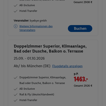
Gesamt 2908 €
All-Inclusive
Hotel-Transfer
Veranstalter:
byebye gmbh
Weitere Informationen des
Buchen
Veranstalters
Doppelzimmer Superior, Klimaanlage,
Buchen
Bad oder Dusche, Balkon o. Terrasse
25.09. - 01.10.2026
Ab/ bis München (DE)
Flugdetails anzeigen
p.P.
Doppelzimmer Superior, Klimaanlage,
1463.-
Bad oder Dusche, Balkon o. Terrasse
Gesamt 2926 €
All-Inclusive
Rail & Fly (deutschlandweit)
Hotel-Transfer