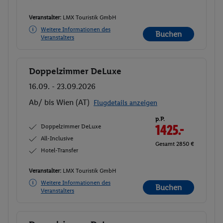
Veranstalter:
LMX Touristik GmbH
Weitere Informationen des
Buchen
Veranstalters
Doppelzimmer DeLuxe
Buchen
16.09. - 23.09.2026
Ab/ bis Wien (AT)
Flugdetails anzeigen
p.P.
Doppelzimmer DeLuxe
1425.-
All-Inclusive
Gesamt 2850 €
Hotel-Transfer
Veranstalter:
LMX Touristik GmbH
Weitere Informationen des
Buchen
Veranstalters