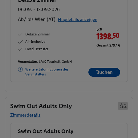
Deluxe Zimmer
Buchen
06.09. - 13.09.2026
Ab/ bis Wien (AT)
Flugdetails anzeigen
p.P.
Deluxe Zimmer
1398.
50
All-Inclusive
Gesamt 2797 €
Hotel-Transfer
Veranstalter:
LMX Touristik GmbH
Weitere Informationen des
Buchen
Veranstalters
Swim Out Adults Only
2
Zimmerdetails
Swim Out Adults Only
Buchen