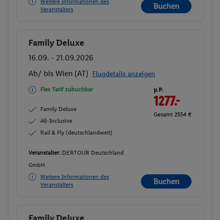
Weitere Informationen des
Buchen
Veranstalters
Family Deluxe
Buchen
16.09. - 21.09.2026
Ab/ bis Wien (AT)
Flugdetails anzeigen
Flex Tarif zubuchbar
p.P.
1277.-
Family Deluxe
Gesamt 2554 €
All-Inclusive
Rail & Fly (deutschlandweit)
Veranstalter:
DERTOUR Deutschland
GmbH
Weitere Informationen des
Buchen
Veranstalters
Family Deluxe
Buchen