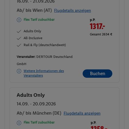
16.09. - 21.09.2026
Ab/ bis Wien (AT)
Flugdetails anzeigen
Flex Tarif zubuchbar
p.P.
1317.-
Adults Only
Gesamt 2634 €
All-Inclusive
Rail & Fly (deutschlandweit)
Veranstalter:
DERTOUR Deutschland
GmbH
Weitere Informationen des
Buchen
Veranstalters
Adults Only
Buchen
14.09. - 20.09.2026
Ab/ bis München (DE)
Flugdetails anzeigen
Flex Tarif zubuchbar
p.P.