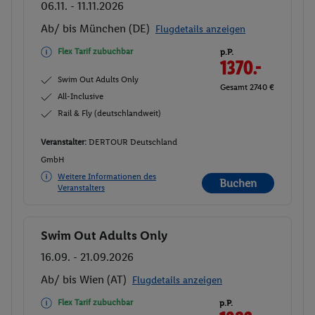
06.11. - 11.11.2026
Ab/ bis München (DE)
Flugdetails anzeigen
Flex Tarif zubuchbar
p.P.
1370.-
Swim Out Adults Only
Gesamt 2740 €
All-Inclusive
Rail & Fly (deutschlandweit)
Veranstalter:
DERTOUR Deutschland
GmbH
Weitere Informationen des
Buchen
Veranstalters
Swim Out Adults Only
Buchen
16.09. - 21.09.2026
Ab/ bis Wien (AT)
Flugdetails anzeigen
Flex Tarif zubuchbar
p.P.