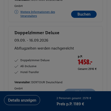
GmbH
Weitere Informationen des
Buchen
Veranstalters
Doppelzimmer Deluxe
Buchen
09.09. - 16.09.2026
Abflugzeiten werden nachgereicht
p.P.
Doppelzimmer Deluxe
1458.-
All-Inclusive
Gesamt 2916 €
Hotel-Transfer
Veranstalter:
DERTOUR Deutschland
GmbH
Nicht
Weitere Informationen des
verfügbar
2 Personen gesamt: 2378 €
Veranstalters
Details anzeigen
Preis p.P. 1189 €