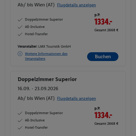
Ab/ bis Wien (AT)
Flugdetails anzeigen
p.P.
Doppelzimmer Superior
1334.-
All-Inclusive
Gesamt 2668 €
Hotel-Transfer
Veranstalter:
LMX Touristik GmbH
Weitere Informationen des
Buchen
Veranstalters
Doppelzimmer Superior
Buchen
16.09. - 23.09.2026
Ab/ bis Wien (AT)
Flugdetails anzeigen
p.P.
Doppelzimmer Superior
1334.-
All-Inclusive
Gesamt 2668 €
Hotel-Transfer