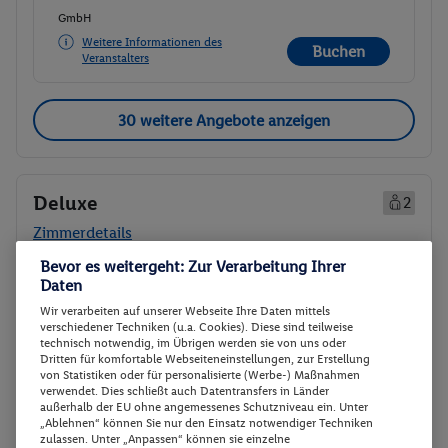
GmbH
Weitere Informationen des
Buchen
Veranstalters
30 weitere Angebote anzeigen
Deluxe
2
Zimmerdetails
Bevor es weitergeht: Zur Verarbeitung Ihrer
Deluxe
Daten
Buchen
Wir verarbeiten auf unserer Webseite Ihre Daten mittels
14.09. - 20.09.2026
verschiedener Techniken (u.a. Cookies). Diese sind teilweise
technisch notwendig, im Übrigen werden sie von uns oder
Ab/ bis München (DE)
Flugdetails anzeigen
Dritten für komfortable Webseiteneinstellungen, zur Erstellung
von Statistiken oder für personalisierte (Werbe-) Maßnahmen
p.P.
verwendet. Dies schließt auch Datentransfers in Länder
Deluxe
1327.-
außerhalb der EU ohne angemessenes Schutzniveau ein. Unter
All-Inclusive
„Ablehnen“ können Sie nur den Einsatz notwendiger Techniken
Gesamt 2654 €
zulassen. Unter „Anpassen“ können sie einzelne