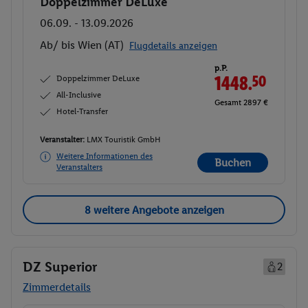
Doppelzimmer DeLuxe
Buchen
06.09. - 13.09.2026
Ab/ bis Wien (AT)
Flugdetails anzeigen
p.P.
Doppelzimmer DeLuxe
1448.
50
All-Inclusive
Gesamt 2897 €
Hotel-Transfer
Veranstalter:
LMX Touristik GmbH
Weitere Informationen des
Buchen
Veranstalters
8 weitere Angebote anzeigen
DZ Superior
2
Zimmerdetails