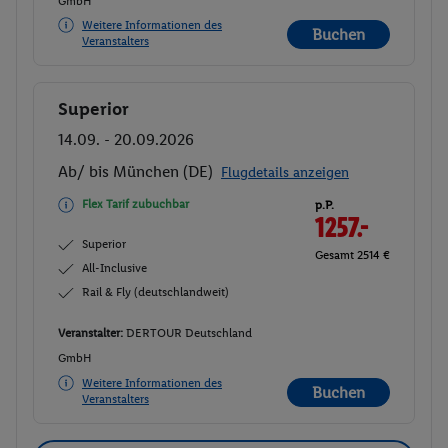
GmbH
Weitere Informationen des
Buchen
Veranstalters
Superior
Buchen
14.09. - 20.09.2026
Ab/ bis München (DE)
Flugdetails anzeigen
Flex Tarif zubuchbar
p.P.
1257.-
Superior
Gesamt 2514 €
All-Inclusive
Rail & Fly (deutschlandweit)
Veranstalter:
DERTOUR Deutschland
GmbH
Weitere Informationen des
Buchen
Veranstalters