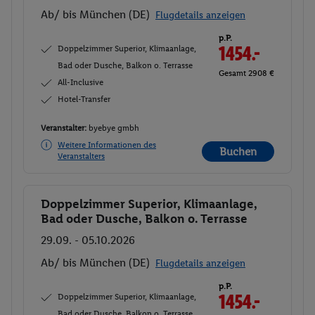
Ab/ bis München (DE)
Flugdetails anzeigen
p.P.
Doppelzimmer Superior, Klimaanlage,
1454.-
Bad oder Dusche, Balkon o. Terrasse
Gesamt 2908 €
All-Inclusive
Hotel-Transfer
Veranstalter:
byebye gmbh
Weitere Informationen des
Buchen
Veranstalters
Doppelzimmer Superior, Klimaanlage,
Buchen
Bad oder Dusche, Balkon o. Terrasse
29.09. - 05.10.2026
Ab/ bis München (DE)
Flugdetails anzeigen
p.P.
Doppelzimmer Superior, Klimaanlage,
1454.-
Bad oder Dusche, Balkon o. Terrasse