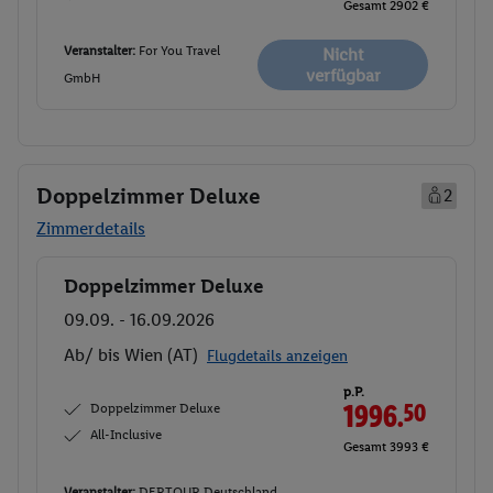
Gesamt 2902 €
Veranstalter:
For You Travel
Nicht
verfügbar
GmbH
Doppelzimmer Deluxe
2
Zimmerdetails
Doppelzimmer Deluxe
Buchen
09.09. - 16.09.2026
Ab/ bis Wien (AT)
Flugdetails anzeigen
p.P.
Doppelzimmer Deluxe
1996.
50
All-Inclusive
Gesamt 3993 €
Veranstalter:
DERTOUR Deutschland