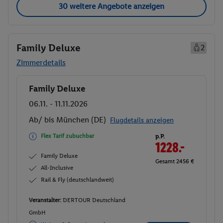
30 weitere Angebote anzeigen
Family Deluxe
2
Zimmerdetails
Family Deluxe
Buchen
06.11. - 11.11.2026
Ab/ bis München (DE)
Flugdetails anzeigen
Flex Tarif zubuchbar
p.P.
1228.-
Family Deluxe
Gesamt 2456 €
All-Inclusive
Rail & Fly (deutschlandweit)
Veranstalter:
DERTOUR Deutschland
GmbH