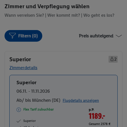
Zimmer und Verpflegung wählen
Wann verreisen Sie? |
Wer kommt mit?
| Wo geht es los?
Filtern (0)
Preis aufsteigend
Superior
2
Zimmerdetails
Superior
Buchen
06.11. - 11.11.2026
Ab/ bis München (DE)
Flugdetails anzeigen
Flex Tarif zubuchbar
p.P.
1189.-
Superior
Gesamt 2378 €