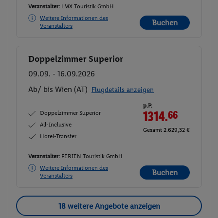
Veranstalter:
LMX Touristik GmbH
Weitere Informationen des
Buchen
Veranstalters
Doppelzimmer Superior
Buchen
09.09. - 16.09.2026
Ab/ bis Wien (AT)
Flugdetails anzeigen
p.P.
Doppelzimmer Superior
1314.
66
All-Inclusive
Gesamt 2.629,32 €
Hotel-Transfer
Veranstalter:
FERIEN Touristik GmbH
Weitere Informationen des
Buchen
Veranstalters
18 weitere Angebote anzeigen