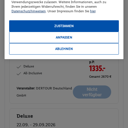
Verwendungszwecke zulassen. Weitere Informationen, auch zu
Ihrem jederzeitigen Widerrufsrecht, finden Sie in unseren
Veranstalter:
DERTOUR Deutschland
Datenschutzhinweisen
. Unser Impressum finden Sie
hier
.
Buchen
GmbH
ZUSTIMMEN
Deluxe
Buchen
ANPASSEN
12.09. - 19.09.2026
ABLEHNEN
Abflugzeiten werden nachgereicht
p.P.
Deluxe
1335.-
All-Inclusive
Gesamt 2670 €
Veranstalter:
DERTOUR Deutschland
Nicht
verfügbar
GmbH
Deluxe
Buchen
22.09. - 29.09.2026