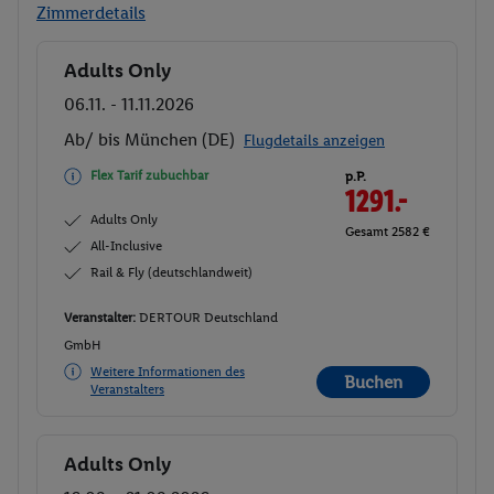
Zimmerdetails
Adults Only
Buchen
06.11. - 11.11.2026
Ab/ bis München (DE)
Flugdetails anzeigen
Flex Tarif zubuchbar
p.P.
1291.-
Adults Only
Gesamt 2582 €
All-Inclusive
Rail & Fly (deutschlandweit)
Veranstalter:
DERTOUR Deutschland
GmbH
Weitere Informationen des
Buchen
Veranstalters
Adults Only
Buchen