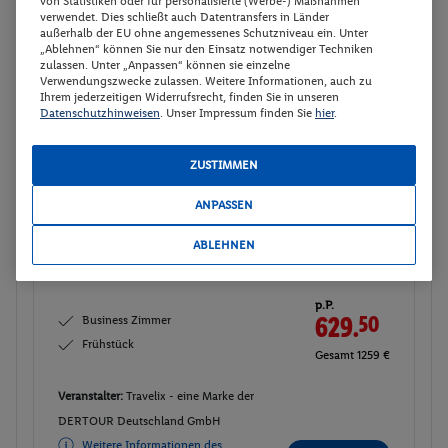
610.-
von Statistiken oder für personalisierte (Werbe-) Maßnahmen
verwendet. Dies schließt auch Datentransfers in Länder
Frühstück
außerhalb der EU ohne angemessenes Schutzniveau ein. Unter
Gesamt 1220 €
„Ablehnen“ können Sie nur den Einsatz notwendiger Techniken
zulassen. Unter „Anpassen“ können sie einzelne
Veranstalter:
Travelix - eine Marke der
Verwendungszwecke zulassen. Weitere Informationen, auch zu
Ihrem jederzeitigen Widerrufsrecht, finden Sie in unseren
DERTOUR Deutschland GmbH
Datenschutzhinweisen
. Unser Impressum finden Sie
hier
.
Weitere Informationen des
Buchen
Veranstalters
ZUSTIMMEN
Business Zimmer
ANPASSEN
Buchen
19.09. - 21.09.2026
ABLEHNEN
Ab/ bis Wien (AT)
Flugdetails anzeigen
p.P.
Business Zimmer
629.
50
Frühstück
Gesamt 1259 €
Veranstalter:
Travelix - eine Marke der
DERTOUR Deutschland GmbH
Weitere Informationen des