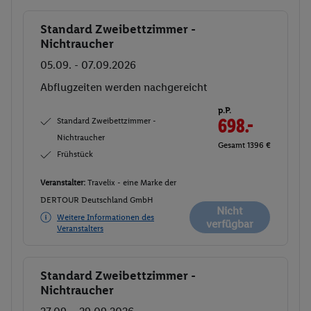
Standard Zweibettzimmer -
Buchen
Nichtraucher
05.09. - 07.09.2026
Abflugzeiten werden nachgereicht
p.P.
Standard Zweibettzimmer -
698.-
Nichtraucher
Gesamt 1396 €
Frühstück
Veranstalter:
Travelix - eine Marke der
DERTOUR Deutschland GmbH
Nicht
Weitere Informationen des
verfügbar
Veranstalters
Standard Zweibettzimmer -
Buchen
Nichtraucher