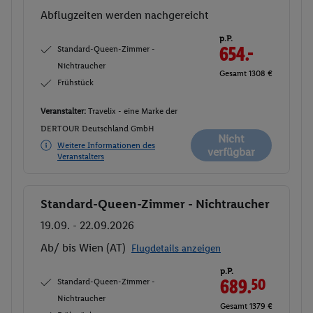
Abflugzeiten werden nachgereicht
p.P.
Standard-Queen-Zimmer -
654.-
Nichtraucher
Gesamt 1308 €
Frühstück
Veranstalter:
Travelix - eine Marke der
DERTOUR Deutschland GmbH
Nicht
Weitere Informationen des
verfügbar
Veranstalters
Standard-Queen-Zimmer - Nichtraucher
Buchen
19.09. - 22.09.2026
Ab/ bis Wien (AT)
Flugdetails anzeigen
p.P.
Standard-Queen-Zimmer -
689.
50
Nichtraucher
Gesamt 1379 €