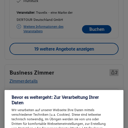
Frühstück
Veranstalter:
Travelix - eine Marke der
DERTOUR Deutschland GmbH
Weitere Informationen des
Buchen
Veranstalters
19 weitere Angebote anzeigen
Business Zimmer
2
Zimmerdetails
Business Zimmer
Buchen
Bevor es weitergeht: Zur Verarbeitung Ihrer
Daten
26.09. - 28.09.2026
Wir verarbeiten auf unserer Webseite Ihre Daten mittels
Ab/ bis Wien (AT)
Flugdetails anzeigen
verschiedener Techniken (u.a. Cookies). Diese sind teilweise
technisch notwendig, im Übrigen werden sie von uns oder
p.P.
Dritten für komfortable Webseiteneinstellungen, zur Erstellung
Business Zimmer