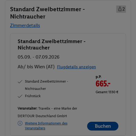
Standard Zweibettzimmer -
2
Nichtraucher
Zimmerdetails
Standard Zweibettzimmer -
Buchen
Nichtraucher
05.09. - 07.09.2026
Ab/ bis Wien (AT)
Flugdetails anzeigen
p.P.
Standard Zweibettzimmer -
665.-
Nichtraucher
Gesamt 1330 €
Frühstück
Veranstalter:
Travelix - eine Marke der
DERTOUR Deutschland GmbH
Weitere Informationen des
Buchen
Veranstalters