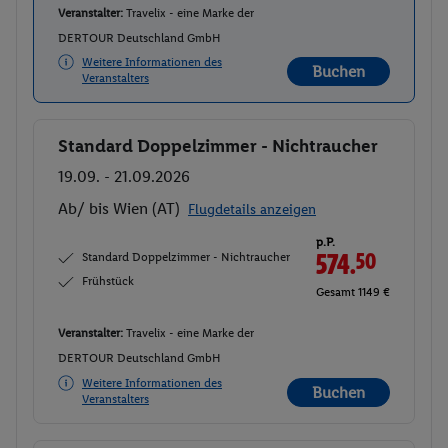
Veranstalter:
Travelix - eine Marke der
DERTOUR Deutschland GmbH
Weitere Informationen des
Buchen
Veranstalters
Standard Doppelzimmer - Nichtraucher
Buchen
19.09. - 21.09.2026
Ab/ bis Wien (AT)
Flugdetails anzeigen
p.P.
Standard Doppelzimmer - Nichtraucher
574.
50
Frühstück
Gesamt 1149 €
Veranstalter:
Travelix - eine Marke der
DERTOUR Deutschland GmbH
Weitere Informationen des
Buchen
Veranstalters