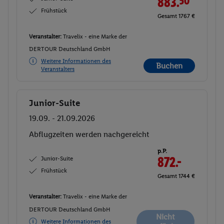
883.
50
Frühstück
Gesamt 1767 €
Veranstalter:
Travelix - eine Marke der
DERTOUR Deutschland GmbH
Weitere Informationen des
Buchen
Veranstalters
Junior-Suite
Buchen
19.09. - 21.09.2026
Abflugzeiten werden nachgereicht
p.P.
Junior-Suite
872.-
Frühstück
Gesamt 1744 €
Veranstalter:
Travelix - eine Marke der
DERTOUR Deutschland GmbH
Nicht
Weitere Informationen des