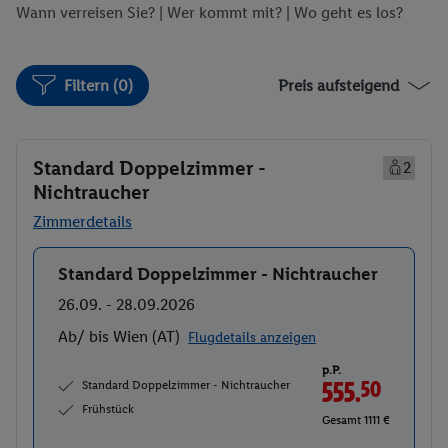
Wann verreisen Sie? |
Wer kommt mit?
| Wo geht es los?
Filtern (0)
Preis aufsteigend
Standard Doppelzimmer -
2
Nichtraucher
Zimmerdetails
Standard Doppelzimmer - Nichtraucher
Buchen
26.09. - 28.09.2026
Ab/ bis Wien (AT)
Flugdetails anzeigen
p.P.
Standard Doppelzimmer - Nichtraucher
555.
50
Frühstück
Gesamt 1111 €