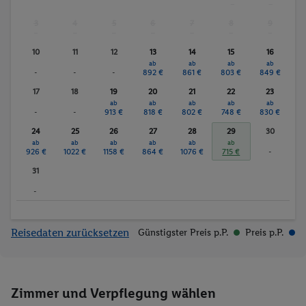
-
-
3
4
5
6
7
8
9
-
-
-
-
-
-
-
10
11
12
13
14
15
16
ab
ab
ab
ab
-
-
-
892 €
861 €
803 €
849 €
17
18
19
20
21
22
23
ab
ab
ab
ab
ab
-
-
913 €
818 €
802 €
748 €
830 €
24
25
26
27
28
29
30
ab
ab
ab
ab
ab
ab
926 €
1022 €
1158 €
864 €
1076 €
715 €
-
31
-
Reisedaten zurücksetzen
Günstigster Preis p.P.
Preis p.P.
Zimmer und Verpflegung wählen