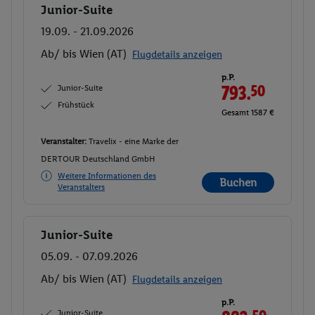
Junior-Suite
Buchen
19.09. - 21.09.2026
Ab/ bis Wien (AT)
Flugdetails anzeigen
p.P.
Junior-Suite
793.
50
Frühstück
Gesamt 1587 €
Veranstalter:
Travelix - eine Marke der
DERTOUR Deutschland GmbH
Weitere Informationen des
Buchen
Veranstalters
Junior-Suite
Buchen
05.09. - 07.09.2026
Ab/ bis Wien (AT)
Flugdetails anzeigen
p.P.
Junior-Suite