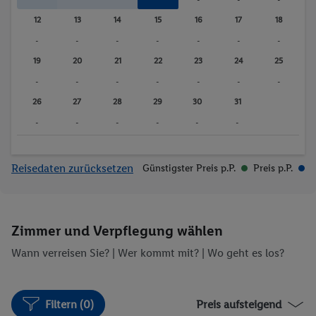
12
13
14
15
16
17
18
-
-
-
-
-
-
-
19
20
21
22
23
24
25
-
-
-
-
-
-
-
26
27
28
29
30
31
-
-
-
-
-
-
Reisedaten zurücksetzen
Günstigster Preis p.P.
Preis p.P.
Zimmer und Verpflegung wählen
Wann verreisen Sie? |
Wer kommt mit?
| Wo geht es los?
Filtern (0)
Preis aufsteigend