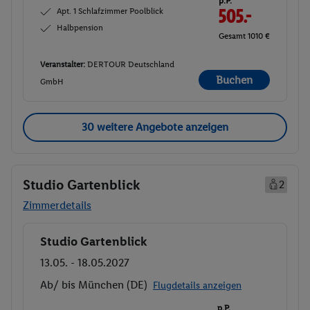
p.P.
Apt. 1 Schlafzimmer Poolblick
505.-
Halbpension
Gesamt 1010 €
Veranstalter:
DERTOUR Deutschland
Buchen
GmbH
30 weitere Angebote anzeigen
Studio Gartenblick
2
Zimmerdetails
Studio Gartenblick
Buchen
13.05. - 18.05.2027
Ab/ bis München (DE)
Flugdetails anzeigen
p.P.