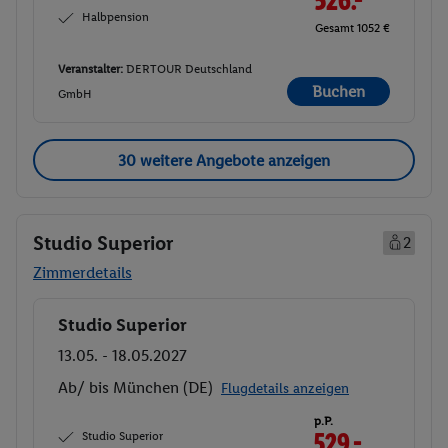
526.-
Halbpension
Gesamt 1052 €
Veranstalter:
DERTOUR Deutschland
Buchen
GmbH
30 weitere Angebote anzeigen
Studio Superior
2
Zimmerdetails
Studio Superior
Buchen
13.05. - 18.05.2027
Ab/ bis München (DE)
Flugdetails anzeigen
p.P.
Studio Superior
529.-