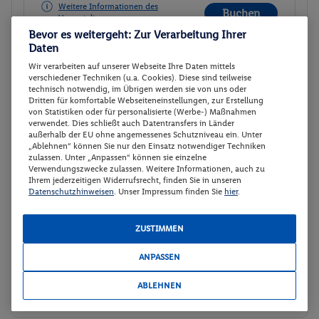
Weitere Informationen des
Buchen
Veranstalters
Bevor es weitergeht: Zur Verarbeitung Ihrer
Daten
Studio Gartenblick
Buchen
Wir verarbeiten auf unserer Webseite Ihre Daten mittels
verschiedener Techniken (u.a. Cookies). Diese sind teilweise
14.05. - 19.05.2027
technisch notwendig, im Übrigen werden sie von uns oder
Dritten für komfortable Webseiteneinstellungen, zur Erstellung
Ab/ bis München (DE)
Flugdetails anzeigen
von Statistiken oder für personalisierte (Werbe-) Maßnahmen
verwendet. Dies schließt auch Datentransfers in Länder
außerhalb der EU ohne angemessenes Schutzniveau ein. Unter
p.P.
Studio Gartenblick
515.-
„Ablehnen“ können Sie nur den Einsatz notwendiger Techniken
zulassen. Unter „Anpassen“ können sie einzelne
Halbpension
Verwendungszwecke zulassen. Weitere Informationen, auch zu
Gesamt 1030 €
Ihrem jederzeitigen Widerrufsrecht, finden Sie in unseren
Datenschutzhinweisen
. Unser Impressum finden Sie
hier
.
Veranstalter:
ITS - DERTOUR Deutschland
GmbH
ZUSTIMMEN
Weitere Informationen des
Buchen
Veranstalters
ANPASSEN
ABLEHNEN
30 weitere Angebote anzeigen