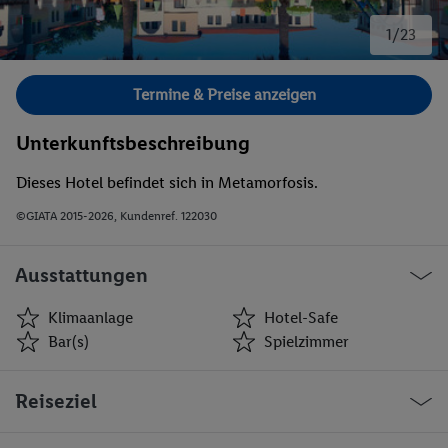
1/23
Bild 1 von 23.
Termine & Preise anzeigen
Unterkunftsbeschreibung
Dieses Hotel befindet sich in Metamorfosis.
©GIATA 2015-2026, Kundenref. 122030
Ausstattungen
Klimaanlage
Hotel-Safe
Bar(s)
Spielzimmer
Klimaanlage
Hotel-Safe
Reiseziel
Bar(s)
Spielzimmer
Restaurant(s)
Öffentliches Internet