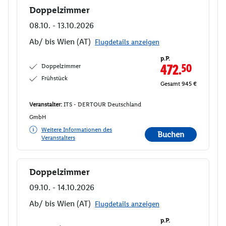
Doppelzimmer
Buchen
08.10. - 13.10.2026
Ab/ bis Wien (AT)
Flugdetails anzeigen
p.P.
Doppelzimmer
472.
50
Frühstück
Gesamt 945 €
Veranstalter:
ITS - DERTOUR Deutschland
GmbH
Weitere Informationen des
Buchen
Veranstalters
Doppelzimmer
Buchen
09.10. - 14.10.2026
Ab/ bis Wien (AT)
Flugdetails anzeigen
p.P.