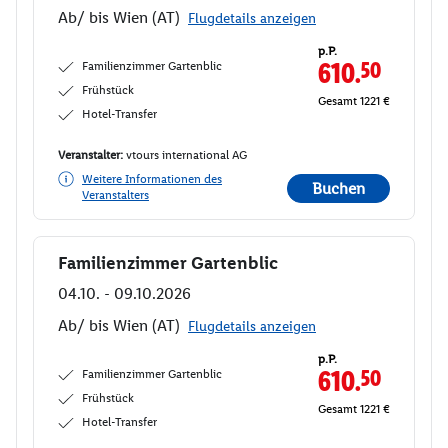
Ab/ bis Wien (AT)
Flugdetails anzeigen
p.P.
Familienzimmer Gartenblic
610.
50
Frühstück
Gesamt 1221 €
Hotel-Transfer
Veranstalter:
vtours international AG
Weitere Informationen des
Buchen
Veranstalters
Familienzimmer Gartenblic
Buchen
04.10. - 09.10.2026
Ab/ bis Wien (AT)
Flugdetails anzeigen
p.P.
Familienzimmer Gartenblic
610.
50
Frühstück
Gesamt 1221 €
Hotel-Transfer