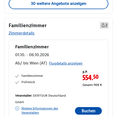
30 weitere Angebote anzeigen
Familienzimmer
2
Zimmerdetails
Familienzimmer
Buchen
01.10. - 06.10.2026
Ab/ bis Wien (AT)
Flugdetails anzeigen
p.P.
Familienzimmer
554.
50
Frühstück
Gesamt 1109 €
Veranstalter:
DERTOUR Deutschland
GmbH
Weitere Informationen des
Buchen
Veranstalters