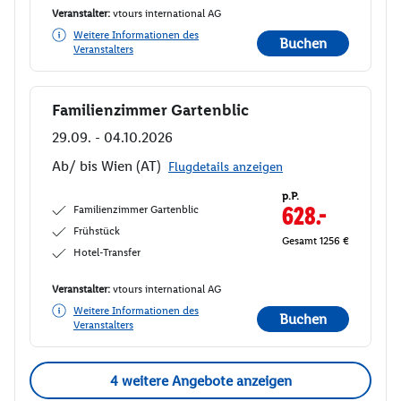
Veranstalter:
vtours international AG
Weitere Informationen des
Buchen
Veranstalters
Familienzimmer Gartenblic
Buchen
29.09. - 04.10.2026
Ab/ bis Wien (AT)
Flugdetails anzeigen
p.P.
Familienzimmer Gartenblic
628.-
Frühstück
Gesamt 1256 €
Hotel-Transfer
Veranstalter:
vtours international AG
Weitere Informationen des
Buchen
Veranstalters
4 weitere Angebote anzeigen