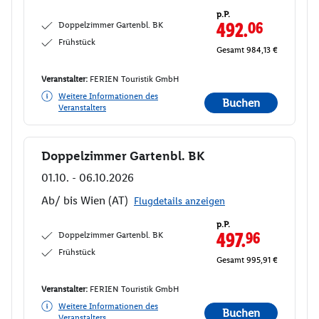
p.P.
Doppelzimmer Gartenbl. BK
492.
06
Frühstück
Gesamt 984,13 €
Veranstalter:
FERIEN Touristik GmbH
Weitere Informationen des
Buchen
Veranstalters
Doppelzimmer Gartenbl. BK
Buchen
01.10. - 06.10.2026
Ab/ bis Wien (AT)
Flugdetails anzeigen
p.P.
Doppelzimmer Gartenbl. BK
497.
96
Frühstück
Gesamt 995,91 €
Veranstalter:
FERIEN Touristik GmbH
Weitere Informationen des
Buchen
Veranstalters