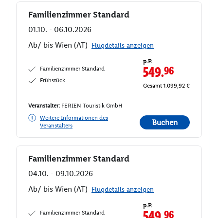
Familienzimmer Standard
Buchen
01.10. - 06.10.2026
Ab/ bis Wien (AT)
Flugdetails anzeigen
p.P.
Familienzimmer Standard
549.
96
Frühstück
Gesamt 1.099,92 €
Veranstalter:
FERIEN Touristik GmbH
Weitere Informationen des
Buchen
Veranstalters
Familienzimmer Standard
Buchen
04.10. - 09.10.2026
Ab/ bis Wien (AT)
Flugdetails anzeigen
p.P.
Familienzimmer Standard
549.
96