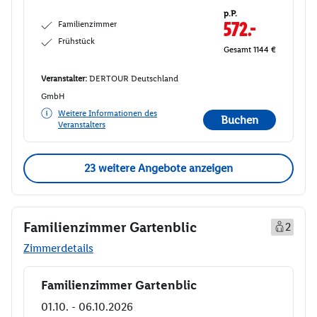
p.P.
Familienzimmer
572.-
Frühstück
Gesamt 1144 €
Veranstalter:
DERTOUR Deutschland
GmbH
Weitere Informationen des
Buchen
Veranstalters
23 weitere Angebote anzeigen
Familienzimmer Gartenblic
2
Zimmerdetails
Familienzimmer Gartenblic
Buchen
01.10. - 06.10.2026