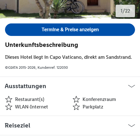
1/22
Bild 1 von 22.
Termine & Preise anzeigen
Unterkunftsbeschreibung
Dieses Hotel liegt in Capo Vaticano, direkt am Sandstrand.
©GIATA 2015-2026, Kundenref. 122030
Ausstattungen
Restaurant(s)
Konferenzraum
WLAN-Internet
Parkplatz
Restaurant(s)
Konferenzraum
Reiseziel
WLAN-Internet
Parkplatz
Garage
Miniclub