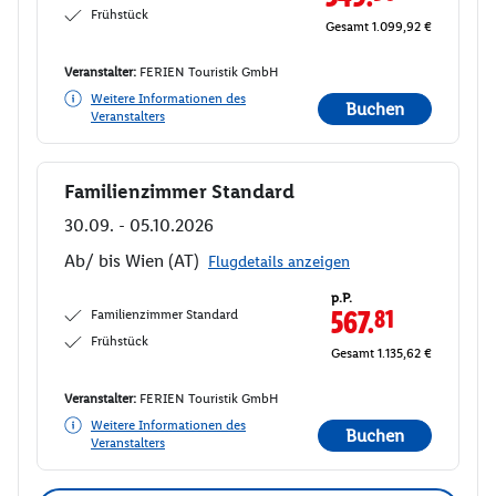
Frühstück
Gesamt 1.099,92 €
Veranstalter:
FERIEN Touristik GmbH
Weitere Informationen des
Buchen
Veranstalters
Familienzimmer Standard
Buchen
30.09. - 05.10.2026
Ab/ bis Wien (AT)
Flugdetails anzeigen
p.P.
Familienzimmer Standard
567.
81
Frühstück
Gesamt 1.135,62 €
Veranstalter:
FERIEN Touristik GmbH
Weitere Informationen des
Buchen
Veranstalters