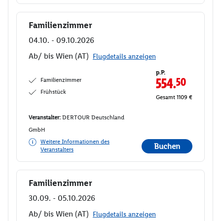
Familienzimmer
Buchen
04.10. - 09.10.2026
Ab/ bis Wien (AT)
Flugdetails anzeigen
p.P.
Familienzimmer
554.
50
Frühstück
Gesamt 1109 €
Veranstalter:
DERTOUR Deutschland
GmbH
Weitere Informationen des
Buchen
Veranstalters
Familienzimmer
Buchen
30.09. - 05.10.2026
Ab/ bis Wien (AT)
Flugdetails anzeigen