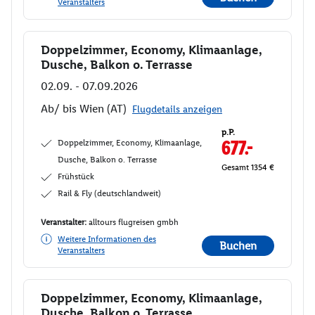
Veranstalters
Doppelzimmer, Economy, Klimaanlage,
Buchen
Dusche, Balkon o. Terrasse
02.09. - 07.09.2026
Ab/ bis Wien (AT)
Flugdetails anzeigen
p.P.
Doppelzimmer, Economy, Klimaanlage,
677.-
Dusche, Balkon o. Terrasse
Gesamt 1354 €
Frühstück
Rail & Fly (deutschlandweit)
Veranstalter:
alltours flugreisen gmbh
Weitere Informationen des
Buchen
Veranstalters
Doppelzimmer, Economy, Klimaanlage,
Buchen
Dusche, Balkon o. Terrasse