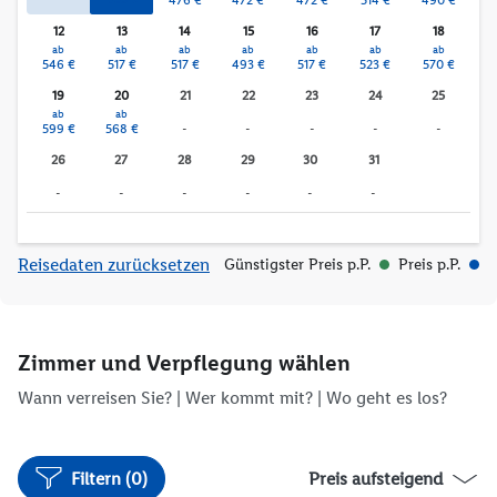
12
13
14
15
16
17
18
ab
ab
ab
ab
ab
ab
ab
546 €
517 €
517 €
493 €
517 €
523 €
570 €
19
20
21
22
23
24
25
ab
ab
599 €
568 €
-
-
-
-
-
26
27
28
29
30
31
-
-
-
-
-
-
Reisedaten zurücksetzen
Günstigster Preis p.P.
Preis p.P.
Zimmer und Verpflegung wählen
Wann verreisen Sie? |
Wer kommt mit?
| Wo geht es los?
Filtern (0)
Preis aufsteigend