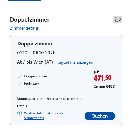
Doppelzimmer
2
Zimmerdetails
Doppelzimmer
Buchen
01.10. - 06.10.2026
Ab/ bis Wien (AT)
Flugdetails anzeigen
p.P.
Doppelzimmer
471.
50
Frühstück
Gesamt 943 €
Veranstalter:
ITS - DERTOUR Deutschland
GmbH
Weitere Informationen des
Buchen
Veranstalters