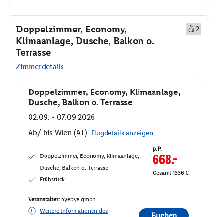
Doppelzimmer, Economy,
2
Klimaanlage, Dusche, Balkon o.
Terrasse
Zimmerdetails
Doppelzimmer, Economy, Klimaanlage,
Buchen
Dusche, Balkon o. Terrasse
02.09. - 07.09.2026
Ab/ bis Wien (AT)
Flugdetails anzeigen
p.P.
Doppelzimmer, Economy, Klimaanlage,
668.-
Dusche, Balkon o. Terrasse
Gesamt 1336 €
Frühstück
Veranstalter:
byebye gmbh
Weitere Informationen des
Buchen