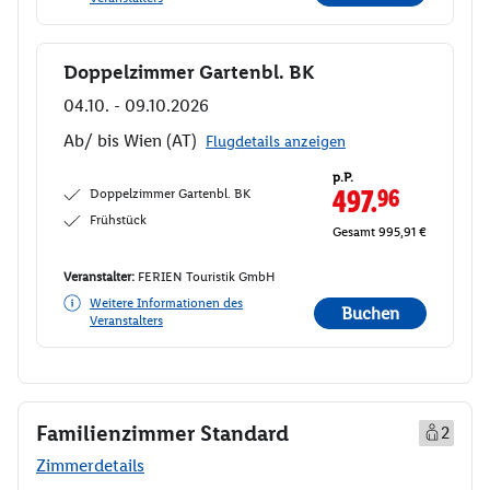
Doppelzimmer Gartenbl. BK
Buchen
04.10. - 09.10.2026
Ab/ bis Wien (AT)
Flugdetails anzeigen
p.P.
Doppelzimmer Gartenbl. BK
497.
96
Frühstück
Gesamt 995,91 €
Veranstalter:
FERIEN Touristik GmbH
Weitere Informationen des
Buchen
Veranstalters
Familienzimmer Standard
2
Zimmerdetails