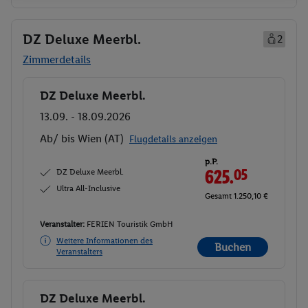
DZ Deluxe Meerbl.
2
Zimmerdetails
DZ Deluxe Meerbl.
Buchen
13.09. - 18.09.2026
Ab/ bis Wien (AT)
Flugdetails anzeigen
p.P.
DZ Deluxe Meerbl.
625.
05
Ultra All-Inclusive
Gesamt 1.250,10 €
Veranstalter:
FERIEN Touristik GmbH
Weitere Informationen des
Buchen
Veranstalters
DZ Deluxe Meerbl.
Buchen