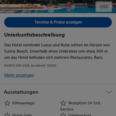
1/63
Bild 1 von 63.
Termine & Preise anzeigen
Unterkunftsbeschreibung
Das Hotel verbindet Luxus und Ruhe mitten im Herzen von
Sunny Beach. Innerhalb eines Umkreises von etwa 300 m
um das Hotel befinden sich mehrere Restaurants, Bars,
Clubs, Geschäfte und öffentliche Verkehrsmittel. Den
©GIATA 2015-2026, Kundenref. 122030
Strand erreicht man in ca. 5 Gehminuten. Zur Altstadt von
Mehr anzeigen
Nessebar kann man innerhalb von etwa einer halben
Stunde zu Fuß gehen. Burgas liegt in ungefähr 30 km
Entfernung und der Flughafen Varna ist rund 100 km vom
Ausstattungen
Hotel entfernt.
Klimaanlage
Rezeption 24-Std.-
Service
Hotel-Safe
Geldwechsel