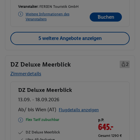
Veranstalter:
FERIEN Touristik GmbH
Weitere Informationen des
Buchen
Veranstalters
5 weitere Angebote anzeigen
DZ Deluxe Meerblick
2
Zimmerdetails
DZ Deluxe Meerblick
Buchen
13.09. - 18.09.2026
Ab/ bis Wien (AT)
Flugdetails anzeigen
Flex Tarif zubuchbar
p.P.
645.-
DZ Deluxe Meerblick
Gesamt 1290 €
Ultra All-Inclusive