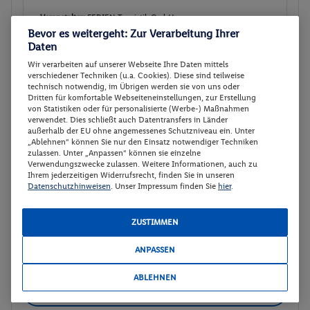
Veranstalter:
FERIEN Touristik GmbH
Bevor es weitergeht: Zur Verarbeitung Ihrer
Weitere Informationen des
Buchen
Veranstalters
Daten
Wir verarbeiten auf unserer Webseite Ihre Daten mittels
verschiedener Techniken (u.a. Cookies). Diese sind teilweise
technisch notwendig, im Übrigen werden sie von uns oder
Doppelzimmer Superior
Buchen
Dritten für komfortable Webseiteneinstellungen, zur Erstellung
von Statistiken oder für personalisierte (Werbe-) Maßnahmen
17.09. - 22.09.2026
verwendet. Dies schließt auch Datentransfers in Länder
außerhalb der EU ohne angemessenes Schutzniveau ein. Unter
Ab/ bis Wien (AT)
Flugdetails anzeigen
„Ablehnen“ können Sie nur den Einsatz notwendiger Techniken
zulassen. Unter „Anpassen“ können sie einzelne
p.P.
Verwendungszwecke zulassen. Weitere Informationen, auch zu
Doppelzimmer Superior
625.
05
Ihrem jederzeitigen Widerrufsrecht, finden Sie in unseren
Ultra All-Inclusive
Datenschutzhinweisen
. Unser Impressum finden Sie
hier
.
Gesamt 1.250,10 €
Veranstalter:
FERIEN Touristik GmbH
ZUSTIMMEN
Weitere Informationen des
Buchen
Veranstalters
ANPASSEN
ABLEHNEN
30 weitere Angebote anzeigen