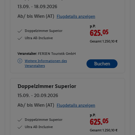
13.09. - 18.09.2026
Ab/ bis Wien (AT)
Flugdetails anzeigen
p.P.
Doppelzimmer Superior
625.
05
Ultra All-Inclusive
Gesamt 1.250,10 €
Veranstalter:
FERIEN Touristik GmbH
Weitere Informationen des
Buchen
Veranstalters
Doppelzimmer Superior
Buchen
15.09. - 20.09.2026
Ab/ bis Wien (AT)
Flugdetails anzeigen
p.P.
Doppelzimmer Superior
625.
05
Ultra All-Inclusive
Gesamt 1.250,10 €