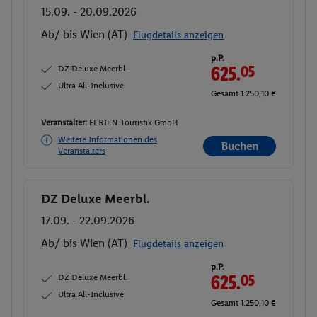
15.09. - 20.09.2026
Ab/ bis Wien (AT)
Flugdetails anzeigen
p.P.
DZ Deluxe Meerbl.
625.
05
Ultra All-Inclusive
Gesamt 1.250,10 €
Veranstalter:
FERIEN Touristik GmbH
Weitere Informationen des
Buchen
Veranstalters
DZ Deluxe Meerbl.
Buchen
17.09. - 22.09.2026
Ab/ bis Wien (AT)
Flugdetails anzeigen
p.P.
DZ Deluxe Meerbl.
625.
05
Ultra All-Inclusive
Gesamt 1.250,10 €