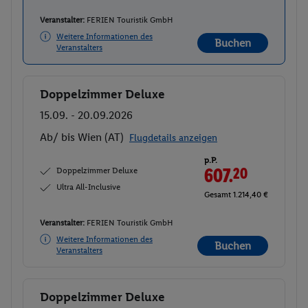
Veranstalter:
FERIEN Touristik GmbH
Weitere Informationen des
Buchen
Veranstalters
Doppelzimmer Deluxe
Buchen
15.09. - 20.09.2026
Ab/ bis Wien (AT)
Flugdetails anzeigen
p.P.
Doppelzimmer Deluxe
607.
20
Ultra All-Inclusive
Gesamt 1.214,40 €
Veranstalter:
FERIEN Touristik GmbH
Weitere Informationen des
Buchen
Veranstalters
Doppelzimmer Deluxe
Buchen