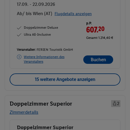
17.09. - 22.09.2026
Ab/ bis Wien (AT)
Flugdetails anzeigen
p.P.
Doppelzimmer Deluxe
607.
20
Ultra All-Inclusive
Gesamt 1.214,40 €
Veranstalter:
FERIEN Touristik GmbH
Weitere Informationen des
Buchen
Veranstalters
15 weitere Angebote anzeigen
Doppelzimmer Superior
2
Zimmerdetails
Doppelzimmer Superior
Buchen