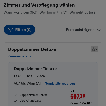
Zimmer und Verpflegung wählen
Wann verreisen Sie? |
Wer kommt mit?
| Wo geht es los?
Filtern (0)
Preis aufsteigend
Doppelzimmer Deluxe
2
Zimmerdetails
Doppelzimmer Deluxe
Buchen
13.09. - 18.09.2026
Ab/ bis Wien (AT)
Flugdetails anzeigen
p.P.
Doppelzimmer Deluxe
607.
20
Ultra All-Inclusive
Gesamt 1.214,40 €