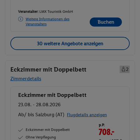
Veranstalter:
LMX Touristik GmbH
Weitere Informationen des
Buchen
Veranstalters
30 weitere Angebote anzeigen
Eckzimmer mit Doppelbett
2
Zimmerdetails
Eckzimmer mit Doppelbett
Buchen
23.08. - 28.08.2026
Ab/ bis Salzburg (AT)
Flugdetails anzeigen
p.P.
Eckzimmer mit Doppelbett
708.-
Ohne Verpflegung