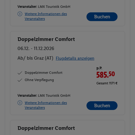
Veranstalter:
LMX Touristik GmbH
Weitere Informationen des
Buchen
Veranstalters
Doppelzimmer Comfort
Buchen
06.12. - 11.12.2026
Ab/ bis Graz (AT)
Flugdetails anzeigen
p.P.
Doppelzimmer Comfort
585.
50
Ohne Verpflegung
Gesamt 1171 €
Veranstalter:
LMX Touristik GmbH
Weitere Informationen des
Buchen
Veranstalters
Doppelzimmer Comfort
Buchen