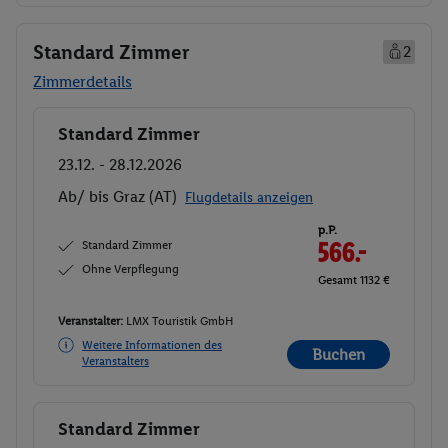
Standard Zimmer
2
Zimmerdetails
Standard Zimmer
Buchen
23.12. - 28.12.2026
Ab/ bis Graz (AT)
Flugdetails anzeigen
p.P.
Standard Zimmer
566.-
Ohne Verpflegung
Gesamt 1132 €
Veranstalter:
LMX Touristik GmbH
Weitere Informationen des
Buchen
Veranstalters
Standard Zimmer
Buchen