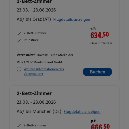
2-Bett-Zimmer
Buchen
23.08. - 28.08.2026
Ab/ bis Graz (AT)
Flugdetails anzeigen
p.P.
2-Bett-Zimmer
634.
50
Frühstück
Gesamt 1269 €
Veranstalter:
Travelix - eine Marke der
DERTOUR Deutschland GmbH
Weitere Informationen des
Buchen
Veranstalters
2-Bett-Zimmer
Buchen
23.08. - 28.08.2026
Ab/ bis München (DE)
Flugdetails anzeigen
p.P.
2-Bett-Zimmer
666.
50