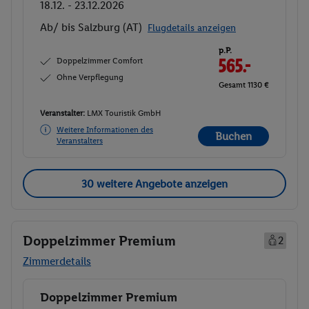
18.12. - 23.12.2026
Ab/ bis Salzburg (AT)
Flugdetails anzeigen
p.P.
Doppelzimmer Comfort
565.-
Ohne Verpflegung
Gesamt 1130 €
Veranstalter:
LMX Touristik GmbH
Weitere Informationen des
Buchen
Veranstalters
30 weitere Angebote anzeigen
Doppelzimmer Premium
2
Zimmerdetails
Doppelzimmer Premium
Buchen