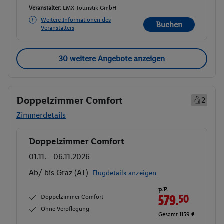
Veranstalter:
LMX Touristik GmbH
Weitere Informationen des
Buchen
Veranstalters
30 weitere Angebote anzeigen
Doppelzimmer Comfort
2
Zimmerdetails
Doppelzimmer Comfort
Buchen
01.11. - 06.11.2026
Ab/ bis Graz (AT)
Flugdetails anzeigen
p.P.
Doppelzimmer Comfort
579.
50
Ohne Verpflegung
Gesamt 1159 €