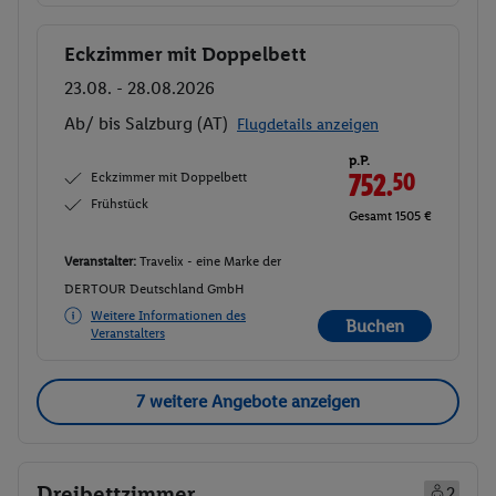
Eckzimmer mit Doppelbett
Buchen
23.08. - 28.08.2026
Ab/ bis Salzburg (AT)
Flugdetails anzeigen
p.P.
Eckzimmer mit Doppelbett
752.
50
Frühstück
Gesamt 1505 €
Veranstalter:
Travelix - eine Marke der
DERTOUR Deutschland GmbH
Weitere Informationen des
Buchen
Veranstalters
7 weitere Angebote anzeigen
Dreibettzimmer
2