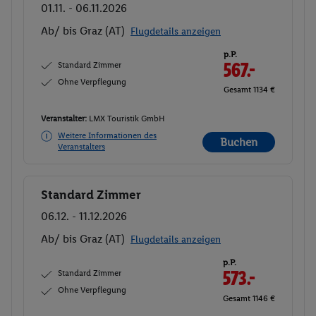
01.11. - 06.11.2026
Ab/ bis Graz (AT)
Flugdetails anzeigen
p.P.
Standard Zimmer
567.-
Ohne Verpflegung
Gesamt 1134 €
Veranstalter:
LMX Touristik GmbH
Weitere Informationen des
Buchen
Veranstalters
Standard Zimmer
Buchen
06.12. - 11.12.2026
Ab/ bis Graz (AT)
Flugdetails anzeigen
p.P.
Standard Zimmer
573.-
Ohne Verpflegung
Gesamt 1146 €