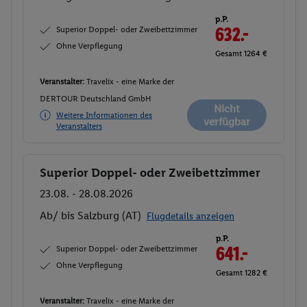
p.P.
Superior Doppel- oder Zweibettzimmer
632.-
Ohne Verpflegung
Gesamt 1264 €
Veranstalter:
Travelix - eine Marke der
DERTOUR Deutschland GmbH
Nicht
Weitere Informationen des
verfügbar
Veranstalters
Superior Doppel- oder Zweibettzimmer
Buchen
23.08. - 28.08.2026
Ab/ bis Salzburg (AT)
Flugdetails anzeigen
p.P.
Superior Doppel- oder Zweibettzimmer
641.-
Ohne Verpflegung
Gesamt 1282 €
Veranstalter:
Travelix - eine Marke der