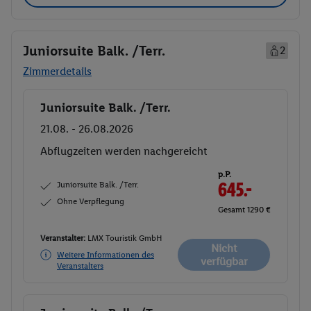
Juniorsuite Balk. /Terr.
2
Zimmerdetails
Juniorsuite Balk. /Terr.
Buchen
21.08. - 26.08.2026
Abflugzeiten werden nachgereicht
p.P.
Juniorsuite Balk. /Terr.
645.-
Ohne Verpflegung
Gesamt 1290 €
Veranstalter:
LMX Touristik GmbH
Nicht
Weitere Informationen des
verfügbar
Veranstalters