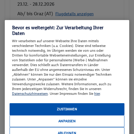
23.12. - 28.12.2026
Ab/ bis Graz (AT)
Flugdetails anzeigen
p.P.
Bevor es weitergeht: Zur Verarbeitung Ihrer
Doppelzimmer Premium
627.
50
Daten
Ohne Verpflegung
Gesamt 1255 €
Wir verarbeiten auf unserer Webseite Ihre Daten mittels
verschiedener Techniken (u.a. Cookies). Diese sind teilweise
technisch notwendig, im Übrigen werden sie von uns oder
Veranstalter:
LMX Touristik GmbH
Dritten für komfortable Webseiteneinstellungen, zur Erstellung
Weitere Informationen des
von Statistiken oder für personalisierte (Werbe-) Maßnahmen
Buchen
Veranstalters
verwendet. Dies schließt auch Datentransfers in Länder
außerhalb der EU ohne angemessenes Schutzniveau ein. Unter
„Ablehnen“ können Sie nur den Einsatz notwendiger Techniken
zulassen. Unter „Anpassen“ können sie einzelne
Doppelzimmer Premium
Buchen
Verwendungszwecke zulassen. Weitere Informationen, auch zu
Ihrem jederzeitigen Widerrufsrecht, finden Sie in unseren
08.11. - 13.11.2026
Datenschutzhinweisen
. Unser Impressum finden Sie
hier
.
Ab/ bis Salzburg (AT)
Flugdetails anzeigen
ZUSTIMMEN
p.P.
Doppelzimmer Premium
660.
50
ANPASSEN
Ohne Verpflegung
Gesamt 1321 €
ABLEHNEN