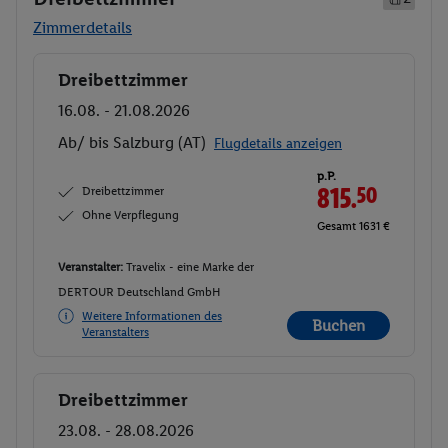
Zimmerdetails
Dreibettzimmer
Buchen
16.08. - 21.08.2026
Ab/ bis Salzburg (AT)
Flugdetails anzeigen
p.P.
Dreibettzimmer
815.
50
Ohne Verpflegung
Gesamt 1631 €
Veranstalter:
Travelix - eine Marke der
DERTOUR Deutschland GmbH
Weitere Informationen des
Buchen
Veranstalters
Dreibettzimmer
Buchen
23.08. - 28.08.2026