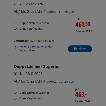
23.12. - 28.12.2026
Ab/ bis Graz (AT)
Flugdetails anzeigen
p.P.
Doppelzimmer Superior
461.
50
Ohne Verpflegung
Gesamt 923 €
Veranstalter:
LMX Touristik GmbH
Weitere Informationen des
Buchen
Veranstalters
Doppelzimmer Superior
Buchen
01.11. - 06.11.2026
Ab/ bis Graz (AT)
Flugdetails anzeigen
p.P.
Doppelzimmer Superior
463.-
Ohne Verpflegung
Gesamt 926 €