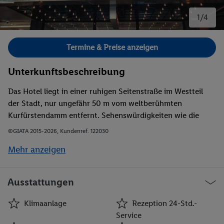
1/4
Bild 1 von 4.
Termine & Preise anzeigen
Unterkunftsbeschreibung
Das Hotel liegt in einer ruhigen Seitenstraße im Westteil
der Stadt, nur ungefähr 50 m vom weltberühmten
Kurfürstendamm entfernt. Sehenswürdigkeiten wie die
Kaiser Wilhelm Gedächtniskirche, die neue Synagoge, das
©GIATA 2015-2026, Kundenref. 122030
Kaufhaus KaDeWe, zahlreiche Designer-Boutiquen,
Mehr anzeigen
Kunstgalerien, Restaurants, Bars und Nachtclubs sind in
Gehweite zu finden. Außerdem befinden sich Haltestellen
der öffentlichen Verkehrsmittel ganz in der Nähe und so
Ausstattungen
können weitere Sehenswürdigkeiten wie der
Alexanderplatz, der Fernsehturm und die Friedrichstrasse
Klimaanlage
Rezeption 24-Std.-
bequem erreicht werden. Den Bahnhof Zoo können die
Service
Gäste zu Fuß oder mit dem Bus erreichen. Des Weiteren