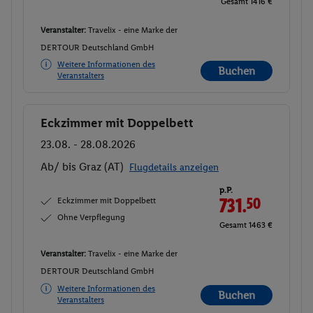
Gesamt 1416 €
Veranstalter:
Travelix - eine Marke der
DERTOUR Deutschland GmbH
Weitere Informationen des
Buchen
Veranstalters
Eckzimmer mit Doppelbett
Buchen
23.08. - 28.08.2026
Ab/ bis Graz (AT)
Flugdetails anzeigen
p.P.
Eckzimmer mit Doppelbett
731.
50
Ohne Verpflegung
Gesamt 1463 €
Veranstalter:
Travelix - eine Marke der
DERTOUR Deutschland GmbH
Weitere Informationen des
Buchen
Veranstalters