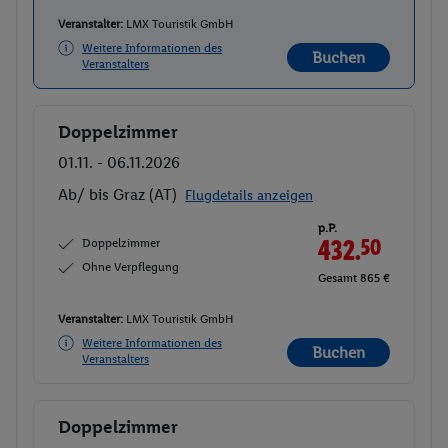
Veranstalter:
LMX Touristik GmbH
Weitere Informationen des
Buchen
Veranstalters
Doppelzimmer
Buchen
01.11. - 06.11.2026
Ab/ bis Graz (AT)
Flugdetails anzeigen
p.P.
Doppelzimmer
432.
50
Ohne Verpflegung
Gesamt 865 €
Veranstalter:
LMX Touristik GmbH
Weitere Informationen des
Buchen
Veranstalters
Doppelzimmer
Buchen