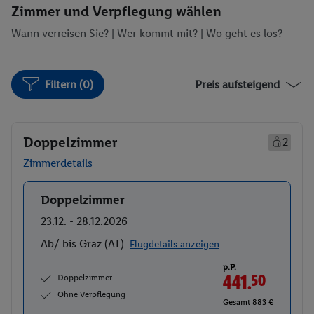
Zimmer und Verpflegung wählen
Wann verreisen Sie? |
Wer kommt mit?
| Wo geht es los?
Filtern (0)
Preis aufsteigend
Doppelzimmer
2
Zimmerdetails
Doppelzimmer
Buchen
23.12. - 28.12.2026
Ab/ bis Graz (AT)
Flugdetails anzeigen
p.P.
Doppelzimmer
441.
50
Ohne Verpflegung
Gesamt 883 €