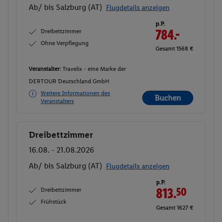
Ab/ bis Salzburg (AT)
Flugdetails anzeigen
p.P.
Dreibettzimmer
784.-
Ohne Verpflegung
Gesamt 1568 €
Veranstalter:
Travelix - eine Marke der
DERTOUR Deutschland GmbH
Weitere Informationen des
Buchen
Veranstalters
Dreibettzimmer
Buchen
16.08. - 21.08.2026
Ab/ bis Salzburg (AT)
Flugdetails anzeigen
p.P.
Dreibettzimmer
813.
50
Frühstück
Gesamt 1627 €