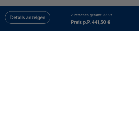
Persönlich erreichbar
2 Personen gesamt: 883 €
Details anzeigen
Preis p.P. 441,50 €
Kontakt
Tel.: 0800 400 006
(täglich von 8 bis 21 Uhr)
Kostenfrei aus ganz Österreich.
Kontakt und Meldesystem
FAQ
Aktuelle Prospekte