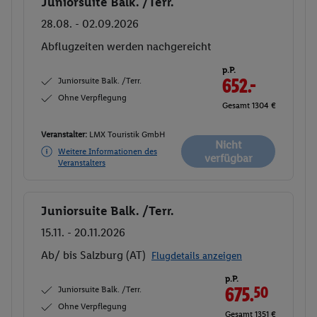
Juniorsuite Balk. /Terr.
Buchen
28.08. - 02.09.2026
Abflugzeiten werden nachgereicht
p.P.
Juniorsuite Balk. /Terr.
652.-
Ohne Verpflegung
Gesamt 1304 €
Veranstalter:
LMX Touristik GmbH
Nicht
Weitere Informationen des
verfügbar
Veranstalters
Juniorsuite Balk. /Terr.
Buchen
15.11. - 20.11.2026
Ab/ bis Salzburg (AT)
Flugdetails anzeigen
p.P.
Juniorsuite Balk. /Terr.
675.
50
Ohne Verpflegung
Gesamt 1351 €