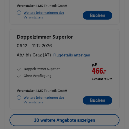
Veranstalter:
LMX Touristik GmbH
Weitere Informationen des
Buchen
Veranstalters
Doppelzimmer Superior
Buchen
06.12. - 11.12.2026
Ab/ bis Graz (AT)
Flugdetails anzeigen
p.P.
Doppelzimmer Superior
466.-
Ohne Verpflegung
Gesamt 932 €
Veranstalter:
LMX Touristik GmbH
Weitere Informationen des
Buchen
Veranstalters
30 weitere Angebote anzeigen