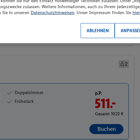
“ können Sie nur den Einsatz notwendiger Techniken zulassen. Unter „A
ransport
Weitere Filter
Preis aufsteigend
ungszwecke zulassen. Weitere Informationen, auch zu Ihrem jederzeitig
1)
(0/1)
n Sie in unseren
Datenschutzhinweisen
. Unser Impressum finden Sie
hier
ABLEHNEN
ANPASSE
2
Doppelzimmer
p.P.
511.-
Frühstück
Gesamt 1022 €
Buchen