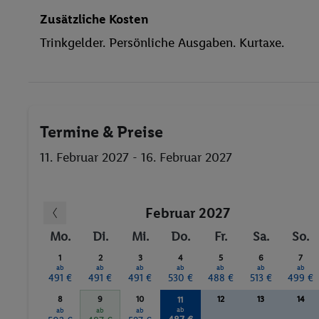
Zusätzliche Kosten
Trinkgelder. Persönliche Ausgaben. Kurtaxe.
Termine & Preise
11. Februar 2027 - 16. Februar 2027
Februar 2027
Mo.
Di.
Mi.
Do.
Fr.
Sa.
So.
1
2
3
4
5
6
7
ab
ab
ab
ab
ab
ab
ab
491 €
491 €
491 €
530 €
488 €
513 €
499 €
8
9
10
12
13
14
11
ab
ab
ab
ab