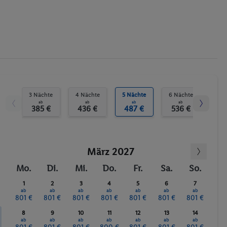
3 Nächte
4 Nächte
5 Nächte
6 Nächte
7 N
ab
ab
ab
ab
385 €
436 €
487 €
536 €
58
März 2027
Mo.
Di.
Mi.
Do.
Fr.
Sa.
So.
1
2
3
4
5
6
7
ab
ab
ab
ab
ab
ab
ab
801 €
801 €
801 €
801 €
801 €
801 €
801 €
8
9
10
11
12
13
14
ab
ab
ab
ab
ab
ab
ab