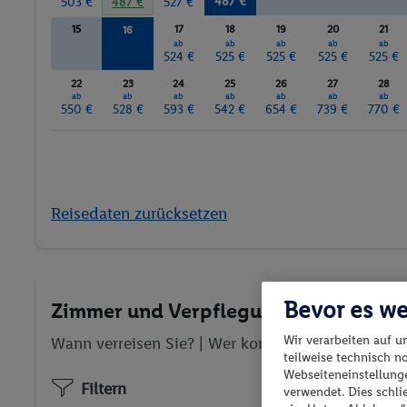
487 €
503 €
487 €
527 €
15
17
18
19
20
21
16
ab
ab
ab
ab
ab
ab
550 €
524 €
525 €
525 €
525 €
525 €
22
23
24
25
26
27
28
ab
ab
ab
ab
ab
ab
ab
550 €
528 €
593 €
542 €
654 €
739 €
770 €
Reisedaten zurücksetzen
Bevor es we
Zimmer und Verpflegung wählen
Wir verarbeiten auf u
Wann verreisen Sie? |
Wer kommt mit?
| Wo geht 
teilweise technisch n
Webseiteneinstellunge
Filtern
verwendet. Dies schl