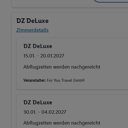
DZ DeLuxe
Zimmerdetails
DZ DeLuxe
Buchen
15.01. - 20.01.2027
Ab/ bis München (DE)
Flugdetails anzeigen
Veranstalter:
For You Travel GmbH
DZ DeLuxe
Buchen
30.01. - 04.02.2027
Ab/ bis München (DE)
Flugdetails anzeigen