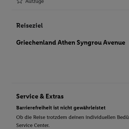
Aufzüge
Klimaanlage
Aufzüge
Reiseziel
Geschäfte
Restaurant(s)
Griechenland Athen Syngrou Avenue
Öffentliches Internet
Zimmerservice
Medizinische Betreuung
Garage
Waschgelegenheit
Bar
WLAN
Service & Extras
Massage
Barrierefreiheit ist nicht gewährleistet
Anzahl der Pools
Ob die Reise trotzdem deinen individuellen Bedür
Massagen
Service Center.