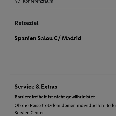
Konferenzraum
Café
Konferenzraum
Reiseziel
Parkplatz
WLAN
Spanien Salou C/ Madrid
Pool- / Snackbar
Whirlpool
Sonnenterrasse
Fitness-Studio
Sauna
Massagen
Service & Extras
Barrierefreiheit ist nicht gewährleistet
Ob die Reise trotzdem deinen individuellen Bedür
Service Center.