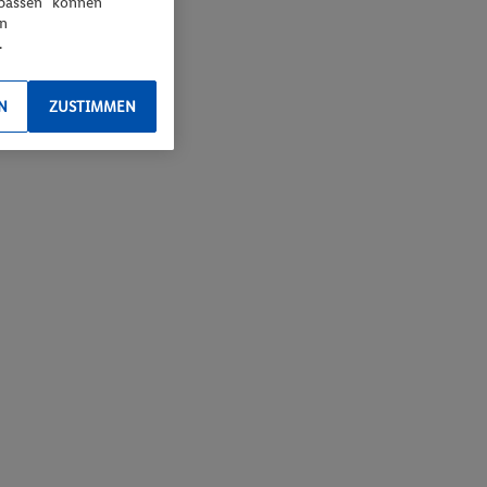
npassen“ können
en
.
N
ZUSTIMMEN