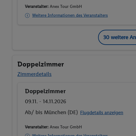
Veranstalter:
Anex Tour GmbH
Weitere Informationen des Veranstalters
30 weitere A
Doppelzimmer
Zimmerdetails
Doppelzimmer
Buchen
09.11. - 14.11.2026
Ab/ bis München (DE)
Flugdetails anzeigen
Veranstalter:
Anex Tour GmbH
Weitere Informationen des Veranstalters