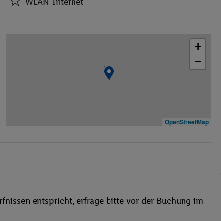
WLAN-Internet
Restaurant(s)
WLAN-Internet
+
Restaurant
−
Außenpool(s)
Liegestühle
Sauna
Massage
Fitnessstudio
OpenStreetMap
Whirlpool
fnissen entspricht, erfrage bitte vor der Buchung im