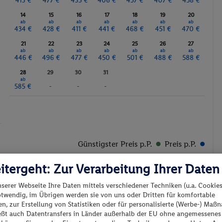
413 €
477 €
435 €
406 €
457 €
407 €
458 €
14
15
16
17
18
19
20
ab
ab
ab
ab
ab
ab
ab
434 €
428 €
411 €
441 €
468 €
451 €
470 €
21
22
23
24
25
26
27
ab
ab
ab
ab
ab
ab
ab
446 €
496 €
477 €
450 €
501 €
488 €
588 €
28
29
30
31
ab
585 €
-
-
-
Günstigster Preis p.P.
Preis p.P.
itergeht: Zur Verarbeitung Ihrer Daten
nserer Webseite Ihre Daten mittels verschiedener Techniken (u.a. Cookies
otwendig, im Übrigen werden sie von uns oder Dritten für komfortable
n, zur Erstellung von Statistiken oder für personalisierte (Werbe-) Ma
es los?
ießt auch Datentransfers in Länder außerhalb der EU ohne angemessenes