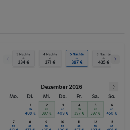
3 Nächte
4 Nächte
5 Nächte
6 Nächte
7 N
ab
ab
ab
ab
334 €
371 €
397 €
435 €
46
Dezember 2026
Mo.
Di.
Mi.
Do.
Fr.
Sa.
So.
1
2
3
4
5
6
ab
ab
ab
ab
ab
ab
409 €
397 €
409 €
397 €
397 €
450 €
7
8
9
10
11
12
13
ab
ab
ab
ab
ab
ab
ab