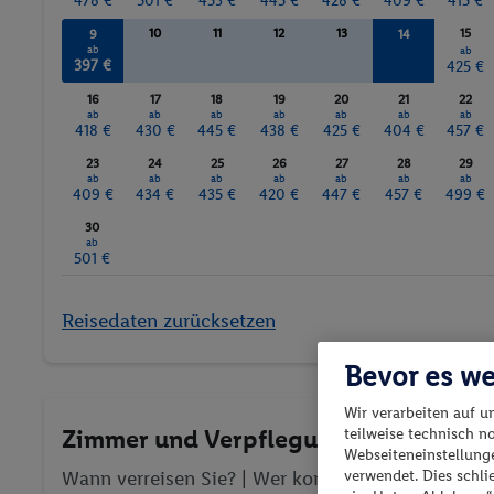
478 €
501 €
453 €
445 €
428 €
409 €
415 €
10
11
12
13
15
9
14
ab
ab
ab
397 €
435 €
425 €
16
17
18
19
20
21
22
ab
ab
ab
ab
ab
ab
ab
418 €
430 €
445 €
438 €
425 €
404 €
457 €
23
24
25
26
27
28
29
ab
ab
ab
ab
ab
ab
ab
409 €
434 €
435 €
420 €
447 €
457 €
499 €
30
ab
501 €
Reisedaten zurücksetzen
Bevor es we
Wir verarbeiten auf u
Zimmer und Verpflegung wählen
teilweise technisch n
Webseiteneinstellunge
Wann verreisen Sie? |
Wer kommt mit?
| Wo geht 
verwendet. Dies schl