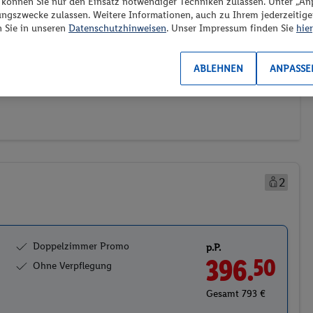
“ können Sie nur den Einsatz notwendiger Techniken zulassen. Unter „A
ungszwecke zulassen. Weitere Informationen, auch zu Ihrem jederzeitig
n Sie in unseren
Datenschutzhinweisen
. Unser Impressum finden Sie
hier
ransport
Weitere Filter
Preis aufsteigend
1)
(0/1)
ABLEHNEN
ANPASSE
2
Doppelzimmer Promo
p.P.
396.
50
Ohne Verpflegung
Gesamt 793 €