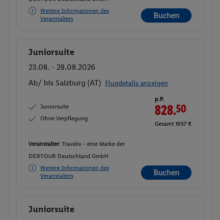
Weitere Informationen des
Buchen
Veranstalters
Juniorsuite
Buchen
23.08. - 28.08.2026
Ab/ bis Salzburg (AT)
Flugdetails anzeigen
p.P.
Juniorsuite
828.
50
Ohne Verpflegung
Gesamt 1657 €
Veranstalter:
Travelix - eine Marke der
DERTOUR Deutschland GmbH
Weitere Informationen des
Buchen
Veranstalters
Juniorsuite
Buchen