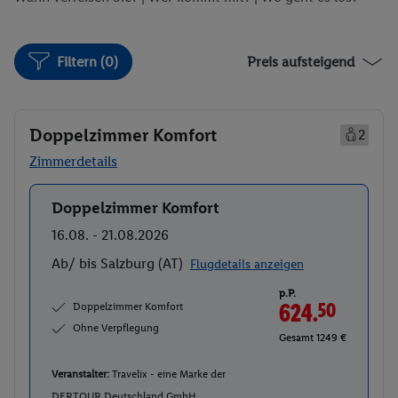
Filtern (0)
Preis aufsteigend
Doppelzimmer Komfort
2
Zimmerdetails
Doppelzimmer Komfort
Buchen
16.08. - 21.08.2026
Ab/ bis Salzburg (AT)
Flugdetails anzeigen
p.P.
Doppelzimmer Komfort
624.
50
Ohne Verpflegung
Gesamt 1249 €
Veranstalter:
Travelix - eine Marke der
DERTOUR Deutschland GmbH