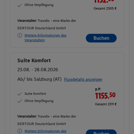
Ohne Verpflegung
Gesamt 2305 €
Veranstalter:
Travelix - eine Marke der
DERTOUR Deutschland GmbH
Weitere Informationen des
Buchen
Veranstalters
Suite Komfort
Buchen
23.08. - 28.08.2026
Ab/ bis Salzburg (AT)
Flugdetails anzeigen
p.P.
Suite Komfort
1155.
50
Ohne Verpflegung
Gesamt 2311 €
Veranstalter:
Travelix - eine Marke der
DERTOUR Deutschland GmbH
Weitere Informationen des
Buchen