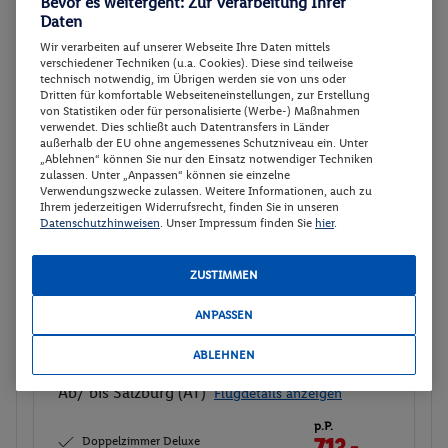
Bevor es weitergeht: Zur Verarbeitung Ihrer
Doppelzimmer Deluxe
Buchen
Daten
16.08. - 21.08.2026
Wir verarbeiten auf unserer Webseite Ihre Daten mittels
verschiedener Techniken (u.a. Cookies). Diese sind teilweise
Ab/ bis Salzburg (AT)
Flugdetails anzeigen
technisch notwendig, im Übrigen werden sie von uns oder
Dritten für komfortable Webseiteneinstellungen, zur Erstellung
p.P.
von Statistiken oder für personalisierte (Werbe-) Maßnahmen
Doppelzimmer Deluxe
694.-
verwendet. Dies schließt auch Datentransfers in Länder
außerhalb der EU ohne angemessenes Schutzniveau ein. Unter
Ohne Verpflegung
Gesamt 1388 €
„Ablehnen“ können Sie nur den Einsatz notwendiger Techniken
zulassen. Unter „Anpassen“ können sie einzelne
Verwendungszwecke zulassen. Weitere Informationen, auch zu
Veranstalter:
Travelix - eine Marke der
Ihrem jederzeitigen Widerrufsrecht, finden Sie in unseren
DERTOUR Deutschland GmbH
Datenschutzhinweisen
. Unser Impressum finden Sie
hier
.
Weitere Informationen des
Buchen
Veranstalters
ZUSTIMMEN
ANPASSEN
Doppelzimmer Deluxe
Buchen
ABLEHNEN
23.08. - 28.08.2026
Ab/ bis Salzburg (AT)
Flugdetails anzeigen
p.P.
Doppelzimmer Deluxe
713.-