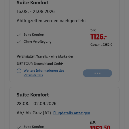
Suite Komfort
Buchen
16.08. - 21.08.2026
Abflugzeiten werden nachgereicht
p.P.
Suite Komfort
1126.-
Ohne Verpflegung
Gesamt 2252 €
Veranstalter:
Travelix - eine Marke der
DERTOUR Deutschland GmbH
Weitere Informationen des
Veranstalters
Suite Komfort
Buchen
28.08. - 02.09.2026
Ab/ bis Graz (AT)
Flugdetails anzeigen
p.P.
Suite Komfort
1152.
50