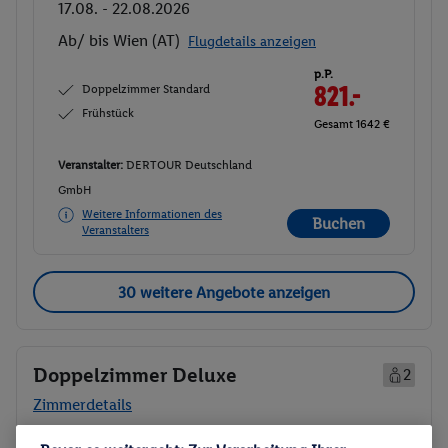
17.08. - 22.08.2026
Ab/ bis Wien (AT)
Flugdetails anzeigen
p.P.
Doppelzimmer Standard
821.-
Frühstück
Gesamt 1642 €
Veranstalter:
DERTOUR Deutschland
GmbH
Weitere Informationen des
Buchen
Veranstalters
30 weitere Angebote anzeigen
Doppelzimmer Deluxe
2
Zimmerdetails