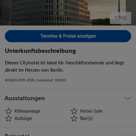
1/102
Bild 1 von 102.
Termine & Preise anzeigen
Unterkunftsbeschreibung
Dieses Cityhotel ist ideal für Geschäftsreisende und liegt
direkt im Herzen von Berlin.
©GIATA 2015-2026, Kundenref. 122030
Ausstattungen
Klimaanlage
Hotel-Safe
Aufzüge
Bar(s)
Klimaanlage
Hotel-Safe