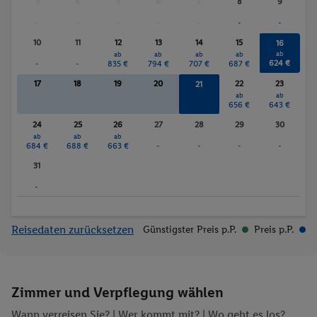
3
4
5
6
7
8
9
-
-
-
-
-
-
-
10
11
12
13
14
15
16
ab
ab
ab
ab
ab
624 €
-
-
835 €
794 €
707 €
687 €
17
18
19
20
22
23
21
ab
ab
ab
683 €
656 €
643 €
24
25
26
27
28
29
30
ab
ab
ab
684 €
688 €
663 €
-
-
-
-
31
-
Reisedaten zurücksetzen
Günstigster Preis p.P.
Preis p.P.
Zimmer und Verpflegung wählen
Wann verreisen Sie? |
Wer kommt mit?
| Wo geht es los?