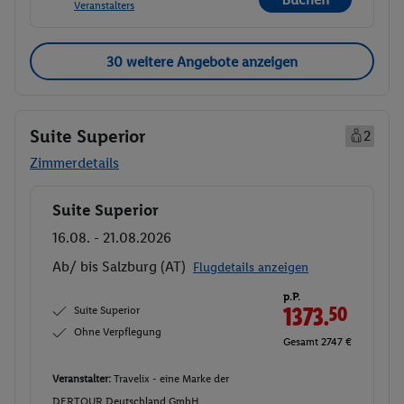
Veranstalters
30 weitere Angebote anzeigen
Suite Superior
2
Zimmerdetails
Suite Superior
Buchen
16.08. - 21.08.2026
Ab/ bis Salzburg (AT)
Flugdetails anzeigen
p.P.
Suite Superior
1373.
50
Ohne Verpflegung
Gesamt 2747 €
Veranstalter:
Travelix - eine Marke der
DERTOUR Deutschland GmbH