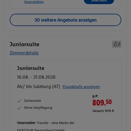
Veranstalters
30 weitere Angebote anzeigen
Juniorsuite
2
Zimmerdetails
Juniorsuite
Buchen
16.08. - 21.08.2026
Ab/ bis Salzburg (AT)
Flugdetails anzeigen
p.P.
Juniorsuite
809.
50
Ohne Verpflegung
Gesamt 1619 €
Veranstalter:
Travelix - eine Marke der
DERTOUR Deutschland GmbH