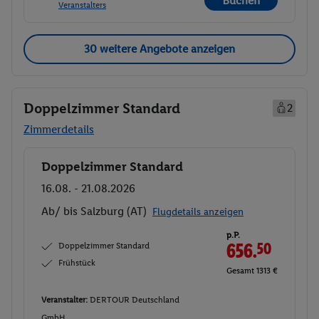
Buchen
Veranstalters
30 weitere Angebote anzeigen
Doppelzimmer Standard
2
Zimmerdetails
Doppelzimmer Standard
Buchen
16.08. - 21.08.2026
Ab/ bis Salzburg (AT)
Flugdetails anzeigen
p.P.
Doppelzimmer Standard
656.
50
Frühstück
Gesamt 1313 €
Veranstalter:
DERTOUR Deutschland
GmbH