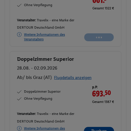
661.-
Ohne Verpflegung
Gesamt 1322 €
Veranstalter:
Travelix - eine Marke der
DERTOUR Deutschland GmbH
Weitere Informationen des
Veranstalters
Doppelzimmer Superior
Buchen
28.08. - 02.09.2026
Ab/ bis Graz (AT)
Flugdetails anzeigen
p.P.
Doppelzimmer Superior
693.
50
Ohne Verpflegung
Gesamt 1387 €
Veranstalter:
Travelix - eine Marke der
DERTOUR Deutschland GmbH
Weitere Informationen des