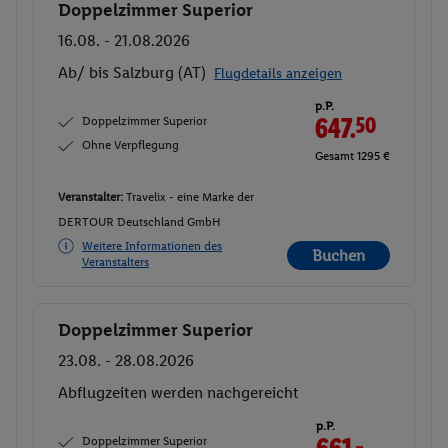
Doppelzimmer Superior
Buchen
16.08. - 21.08.2026
Ab/ bis Salzburg (AT)
Flugdetails anzeigen
p.P.
Doppelzimmer Superior
647.
50
Ohne Verpflegung
Gesamt 1295 €
Veranstalter:
Travelix - eine Marke der
DERTOUR Deutschland GmbH
Weitere Informationen des
Buchen
Veranstalters
Doppelzimmer Superior
Buchen
23.08. - 28.08.2026
Abflugzeiten werden nachgereicht
p.P.
Doppelzimmer Superior