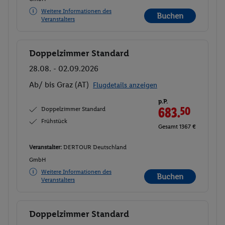
Weitere Informationen des
Buchen
Veranstalters
Doppelzimmer Standard
Buchen
28.08. - 02.09.2026
Ab/ bis Graz (AT)
Flugdetails anzeigen
p.P.
Doppelzimmer Standard
683.
50
Frühstück
Gesamt 1367 €
Veranstalter:
DERTOUR Deutschland
GmbH
Weitere Informationen des
Buchen
Veranstalters
Doppelzimmer Standard
Buchen