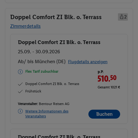
Doppel Comfort ZI Blk. o. Terrass
2
Zimmerdetails
Doppel Comfort ZI Blk. o. Terrass
Buchen
25.09. - 30.09.2026
Ab/ bis München (DE)
Flugdetails anzeigen
Flex Tarif zubuchbar
p.P.
510.
50
Doppel Comfort ZI Blk. o. Terrass
Gesamt 1021 €
Frühstück
Veranstalter:
Bentour Reisen AG
Weitere Informationen des
Buchen
Veranstalters
Doppel Comfort ZI Blk. o. Terrass
Buchen