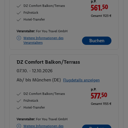
p.P.
DZ Comfort Balkon/Terrass
561.
50
Frühstück
Gesamt 1123 €
Hotel-Transfer
Veranstalter:
For You Travel GmbH
Weitere Informationen des
Buchen
Veranstalters
DZ Comfort Balkon/Terrass
Buchen
07.10. - 12.10.2026
Ab/ bis München (DE)
Flugdetails anzeigen
p.P.
DZ Comfort Balkon/Terrass
577.
50
Frühstück
Gesamt 1155 €
Hotel-Transfer
Veranstalter:
For You Travel GmbH
Weitere Informationen des