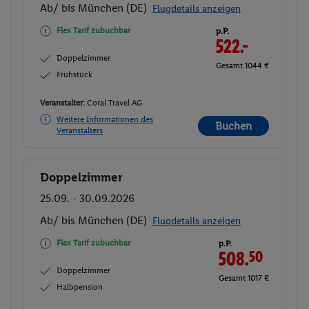
Ab/ bis München (DE)
Flugdetails anzeigen
Flex Tarif zubuchbar
p.P.
522.-
Doppelzimmer
Gesamt 1044 €
Frühstück
Veranstalter:
Coral Travel AG
Weitere Informationen des
Buchen
Veranstalters
Doppelzimmer
Buchen
25.09. - 30.09.2026
Ab/ bis München (DE)
Flugdetails anzeigen
Flex Tarif zubuchbar
p.P.
508.
50
Doppelzimmer
Gesamt 1017 €
Halbpension