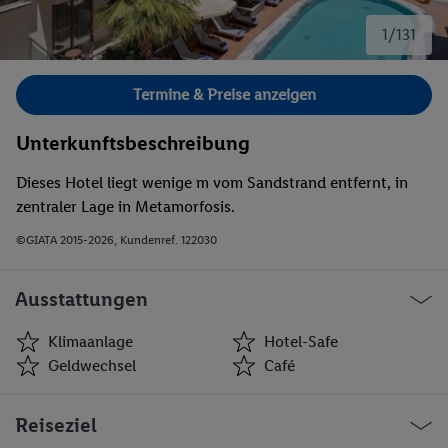
1/131
Bild 1 von 131.
Termine & Preise anzeigen
Unterkunftsbeschreibung
Dieses Hotel liegt wenige m vom Sandstrand entfernt, in
zentraler Lage in Metamorfosis.
©GIATA 2015-2026, Kundenref. 122030
Ausstattungen
Klimaanlage
Hotel-Safe
Geldwechsel
Café
Klimaanlage
Hotel-Safe
Reiseziel
Geldwechsel
Café