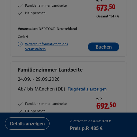
p.P.
Familienzimmer Landseite
673.
50
Halbpension
Gesamt 1347 €
Veranstalter:
DERTOUR Deutschland
GmbH
Weitere Informationen des
Buchen
Veranstalters
Familienzimmer Landseite
Buchen
24.09. - 29.09.2026
Ab/ bis München (DE)
Flugdetails anzeigen
p.P.
Familienzimmer Landseite
692.
50
Halbpension
Gesamt 1385 €
2 Personen gesamt: 970 €
Details anzeigen
Veranstalter:
DERTOUR Deutschland
Preis p.P. 485 €
GmbH