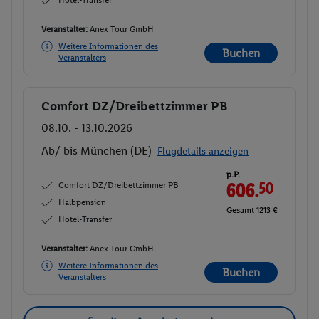
Veranstalter:
Anex Tour GmbH
Weitere Informationen des
Buchen
Veranstalters
Comfort DZ/Dreibettzimmer PB
Buchen
08.10. - 13.10.2026
Ab/ bis München (DE)
Flugdetails anzeigen
p.P.
Comfort DZ/Dreibettzimmer PB
606.
50
Halbpension
Gesamt 1213 €
Hotel-Transfer
Veranstalter:
Anex Tour GmbH
Weitere Informationen des
Buchen
Veranstalters