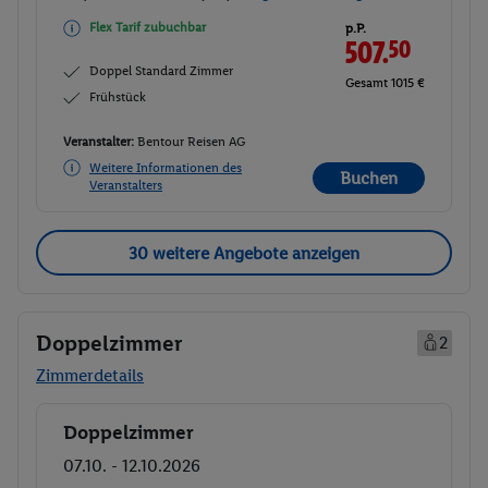
Flex Tarif zubuchbar
p.P.
507.
50
Doppel Standard Zimmer
Gesamt 1015 €
Frühstück
Veranstalter:
Bentour Reisen AG
Weitere Informationen des
Buchen
Veranstalters
30 weitere Angebote anzeigen
Doppelzimmer
2
Zimmerdetails
Doppelzimmer
Buchen
07.10. - 12.10.2026