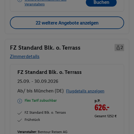
Buchen
Veranstalters
22 weitere Angebote anzeigen
FZ Standard Blk. o. Terrass
2
Zimmerdetails
FZ Standard Blk. o. Terrass
Buchen
25.09. - 30.09.2026
Ab/ bis München (DE)
Flugdetails anzeigen
Flex Tarif zubuchbar
p.P.
626.-
FZ Standard Blk. o. Terrass
Gesamt 1252 €
Frühstück
Veranstalter:
Bentour Reisen AG