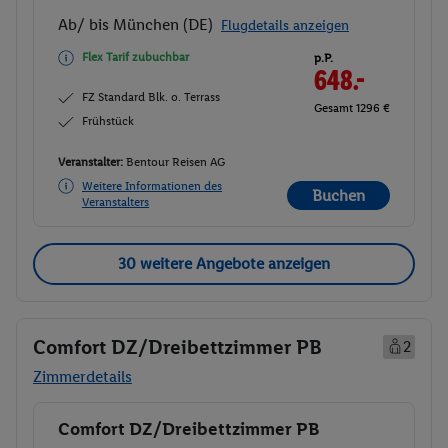
Ab/ bis München (DE)
Flugdetails anzeigen
Flex Tarif zubuchbar
p.P.
648.-
FZ Standard Blk. o. Terrass
Gesamt 1296 €
Frühstück
Veranstalter:
Bentour Reisen AG
Weitere Informationen des
Buchen
Veranstalters
30 weitere Angebote anzeigen
Comfort DZ/Dreibettzimmer PB
2
Zimmerdetails
Comfort DZ/Dreibettzimmer PB
Buchen