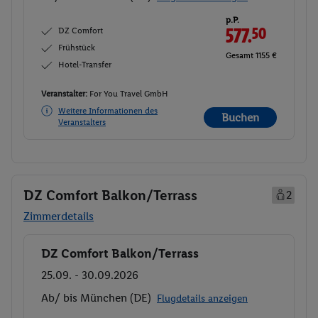
p.P.
DZ Comfort
577.
50
Frühstück
Gesamt 1155 €
Hotel-Transfer
Veranstalter:
For You Travel GmbH
Weitere Informationen des
Buchen
Veranstalters
DZ Comfort Balkon/Terrass
2
Zimmerdetails
DZ Comfort Balkon/Terrass
Buchen
25.09. - 30.09.2026
Ab/ bis München (DE)
Flugdetails anzeigen