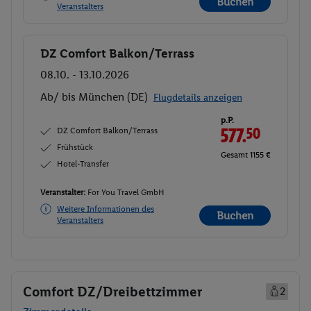
Buchen
Veranstalters
DZ Comfort Balkon/Terrass
Buchen
08.10. - 13.10.2026
Ab/ bis München (DE)
Flugdetails anzeigen
p.P.
DZ Comfort Balkon/Terrass
577.
50
Frühstück
Gesamt 1155 €
Hotel-Transfer
Veranstalter:
For You Travel GmbH
Weitere Informationen des
Buchen
Veranstalters
Comfort DZ/Dreibettzimmer
2