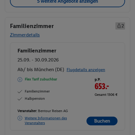
5 weitere Angebote anzeigen
Familienzimmer
2
Zimmerdetails
Familienzimmer
Buchen
25.09. - 30.09.2026
Ab/ bis München (DE)
Flugdetails anzeigen
Flex Tarif zubuchbar
p.P.
653.-
Familienzimmer
Gesamt 1306 €
Halbpension
Veranstalter:
Bentour Reisen AG
Weitere Informationen des
Buchen
Veranstalters