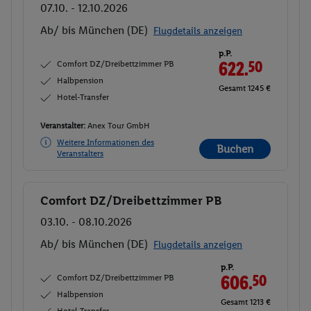
07.10. - 12.10.2026
Ab/ bis München (DE)
Flugdetails anzeigen
p.P.
Comfort DZ/Dreibettzimmer PB
622.
50
Halbpension
Gesamt 1245 €
Hotel-Transfer
Veranstalter:
Anex Tour GmbH
Weitere Informationen des
Buchen
Veranstalters
Comfort DZ/Dreibettzimmer PB
Buchen
03.10. - 08.10.2026
Ab/ bis München (DE)
Flugdetails anzeigen
p.P.
Comfort DZ/Dreibettzimmer PB
606.
50
Halbpension
Gesamt 1213 €
Hotel-Transfer