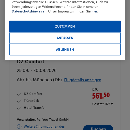
Verwendungszwecke zulassen. Weitere Informationen, auch zu
Ihrem jederzeitigen Widerrufsrecht, finden Sie in unseren
Datenschutzhinweisen
. Unser Impressum finden Sie
hier
.
4 weitere Angebote anzeigen
ZUSTIMMEN
DZ Comfort
2
ANPASSEN
Zimmerdetails
ABLEHNEN
DZ Comfort
Buchen
25.09. - 30.09.2026
Ab/ bis München (DE)
Flugdetails anzeigen
p.P.
DZ Comfort
561.
50
Frühstück
Gesamt 1123 €
Hotel-Transfer
Veranstalter:
For You Travel GmbH
Weitere Informationen des
Buchen