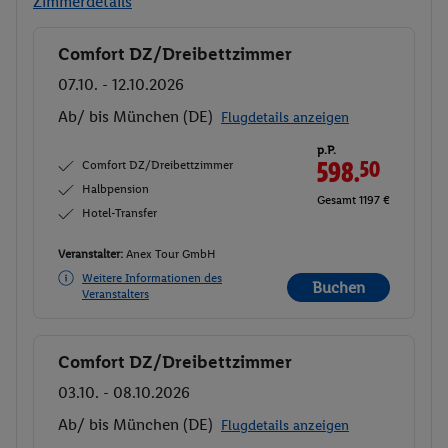
Zimmerdetails
Comfort DZ/Dreibettzimmer
Buchen
07.10. - 12.10.2026
Ab/ bis München (DE)
Flugdetails anzeigen
p.P.
Comfort DZ/Dreibettzimmer
598.
50
Halbpension
Gesamt 1197 €
Hotel-Transfer
Veranstalter:
Anex Tour GmbH
Weitere Informationen des
Buchen
Veranstalters
Comfort DZ/Dreibettzimmer
Buchen
03.10. - 08.10.2026
Ab/ bis München (DE)
Flugdetails anzeigen