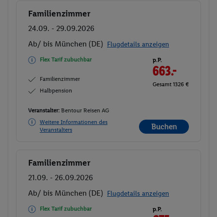
Familienzimmer
Buchen
24.09. - 29.09.2026
Ab/ bis München (DE)
Flugdetails anzeigen
Flex Tarif zubuchbar
p.P.
663.-
Familienzimmer
Gesamt 1326 €
Halbpension
Veranstalter:
Bentour Reisen AG
Weitere Informationen des
Buchen
Veranstalters
Familienzimmer
Buchen
21.09. - 26.09.2026
Ab/ bis München (DE)
Flugdetails anzeigen
Flex Tarif zubuchbar
p.P.