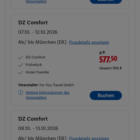
Veranstalters
DZ Comfort
Buchen
07.10. - 12.10.2026
Ab/ bis München (DE)
Flugdetails anzeigen
p.P.
DZ Comfort
577.
50
Frühstück
Gesamt 1155 €
Hotel-Transfer
Veranstalter:
For You Travel GmbH
Weitere Informationen des
Buchen
Veranstalters
DZ Comfort
Buchen
08.10. - 13.10.2026
Ab/ bis München (DE)
Flugdetails anzeigen