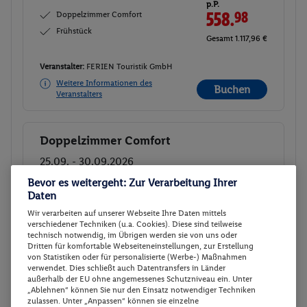
p.P.
Doppelzimmer Comfort
558.
98
Frühstück
Gesamt 1.117,96 €
Veranstalter:
FERIEN Touristik GmbH
Weitere Informationen des
Buchen
Veranstalters
Doppelzimmer Comfort
Buchen
25.09. - 30.09.2026
Bevor es weitergeht: Zur Verarbeitung Ihrer
Ab/ bis München (DE)
Flugdetails anzeigen
Daten
p.P.
Wir verarbeiten auf unserer Webseite Ihre Daten mittels
Doppelzimmer Comfort
544.
28
verschiedener Techniken (u.a. Cookies). Diese sind teilweise
Frühstück
technisch notwendig, im Übrigen werden sie von uns oder
Gesamt 1.088,56 €
Dritten für komfortable Webseiteneinstellungen, zur Erstellung
von Statistiken oder für personalisierte (Werbe-) Maßnahmen
verwendet. Dies schließt auch Datentransfers in Länder
Veranstalter:
FERIEN Touristik GmbH
außerhalb der EU ohne angemessenes Schutzniveau ein. Unter
Weitere Informationen des
„Ablehnen“ können Sie nur den Einsatz notwendiger Techniken
Buchen
Veranstalters
zulassen. Unter „Anpassen“ können sie einzelne