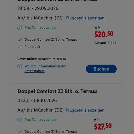
24.09. - 29.09.2026
Ab/ bis München (DE)
Flugdetails anzeigen
Flex Tarif zubuchbar
p.P.
520.
50
Doppel Comfort ZI Blk. o. Terrass
Gesamt 1041 €
Frühstück
Veranstalter:
Bentour Reisen AG
Weitere Informationen des
Buchen
Veranstalters
Doppel Comfort ZI Blk. o. Terrass
Buchen
03.10. - 08.10.2026
Ab/ bis München (DE)
Flugdetails anzeigen
Flex Tarif zubuchbar
p.P.
527.
50
Doppel Comfort ZI Blk. o. Terrass