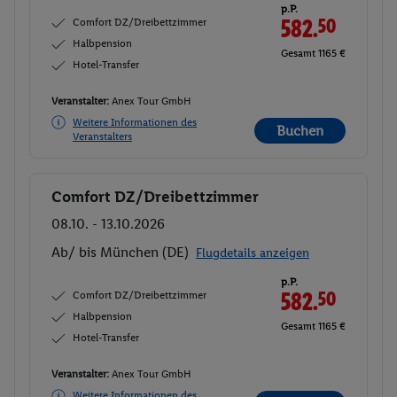
p.P.
Comfort DZ/Dreibettzimmer
582.
50
Halbpension
Gesamt 1165 €
Hotel-Transfer
Veranstalter:
Anex Tour GmbH
Weitere Informationen des
Buchen
Veranstalters
Comfort DZ/Dreibettzimmer
Buchen
08.10. - 13.10.2026
Ab/ bis München (DE)
Flugdetails anzeigen
p.P.
Comfort DZ/Dreibettzimmer
582.
50
Halbpension
Gesamt 1165 €
Hotel-Transfer
Veranstalter:
Anex Tour GmbH
Weitere Informationen des