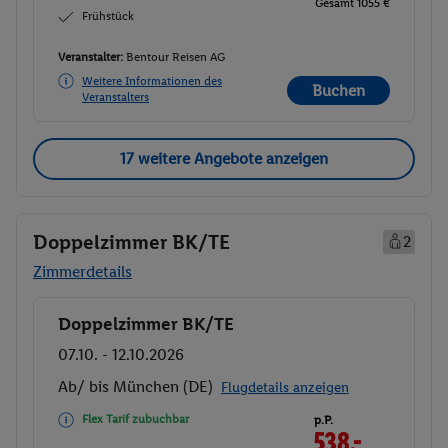
Gesamt 1055 €
Frühstück
Veranstalter:
Bentour Reisen AG
Weitere Informationen des
Buchen
Veranstalters
17 weitere Angebote anzeigen
Doppelzimmer BK/TE
2
Zimmerdetails
Doppelzimmer BK/TE
Buchen
07.10. - 12.10.2026
Ab/ bis München (DE)
Flugdetails anzeigen
Flex Tarif zubuchbar
p.P.
538.-