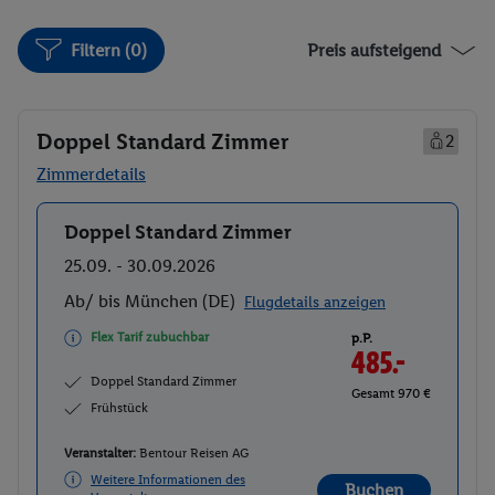
Filtern (0)
Preis aufsteigend
Doppel Standard Zimmer
2
Zimmerdetails
Doppel Standard Zimmer
Buchen
25.09. - 30.09.2026
Ab/ bis München (DE)
Flugdetails anzeigen
Flex Tarif zubuchbar
p.P.
485.-
Doppel Standard Zimmer
Gesamt 970 €
Frühstück
Veranstalter:
Bentour Reisen AG
Weitere Informationen des
Buchen