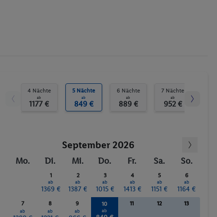
Segeln
Fitness-Studio
Beach-Volleyball
Tennis
Gymnastik
Wassersport
4 Nächte
5 Nächte
6 Nächte
7 Nächte
8 N
ab
ab
ab
ab
1177 €
849 €
889 €
952 €
99
September 2026
Mo.
Di.
Mi.
Do.
Fr.
Sa.
So.
1
2
3
4
5
6
ab
ab
ab
ab
ab
ab
1369 €
1387 €
1015 €
1413 €
1151 €
1164 €
7
8
9
11
12
13
10
ab
ab
ab
ab