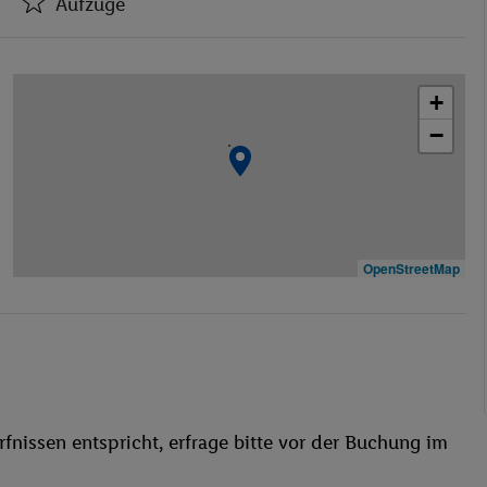
Aufzüge
Hotel-Safe
Aufzüge
+
Geschäfte
−
Bar(s)
Konferenzraum
WLAN-Internet
Wäscheservice
Garage
OpenStreetMap
TV-Raum
Restaurant
Aufzug
Hallenbad
Kinderpool/-bereich
fnissen entspricht, erfrage bitte vor der Buchung im
Liegestühle
Sonnenterrasse