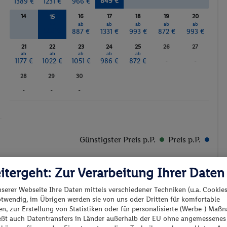
849 €
1389 €
1231 €
966 €
14
16
17
18
19
20
15
ab
ab
ab
ab
ab
ab
887 €
887 €
1331 €
993 €
872 €
993 €
21
22
23
24
25
26
27
ab
ab
ab
ab
ab
1177 €
1022 €
1051 €
986 €
872 €
-
-
28
29
30
-
-
-
Günstigster Preis p.P.
Preis p.P.
itergeht: Zur Verarbeitung Ihrer Daten
nserer Webseite Ihre Daten mittels verschiedener Techniken (u.a. Cookies
otwendig, im Übrigen werden sie von uns oder Dritten für komfortable
n, zur Erstellung von Statistiken oder für personalisierte (Werbe-) Ma
es los?
ießt auch Datentransfers in Länder außerhalb der EU ohne angemessenes