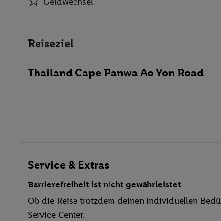
Geldwechsel
Klimaanlage
Geldwechsel
Reiseziel
Café
Friseur
Thailand Cape Panwa Ao Yon Road
Restaurant(s)
Öffentliches Internet
Zimmerservice
Parkplatz
Spielplatz
Waschgelegenheit
Bar
Service & Extras
WLAN
Barrierefreiheit ist nicht gewährleistet
Außenpool(s)
Ob die Reise trotzdem deinen individuellen Bedür
Pool- / Snackbar
Service Center.
Sonnenschirme