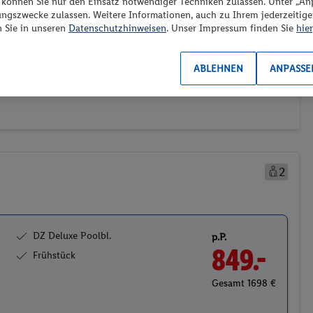
“ können Sie nur den Einsatz notwendiger Techniken zulassen. Unter „A
ungszwecke zulassen. Weitere Informationen, auch zu Ihrem jederzeitig
n Sie in unseren
Datenschutzhinweisen
. Unser Impressum finden Sie
hier
ransport
Weitere Filter
Preis aufsteigend
2)
(0/1)
ABLEHNEN
ANPASSE
2
DZ Deluxe Poolbl.
p.P.
849.-
Frühstück
Gesamt 1698 €