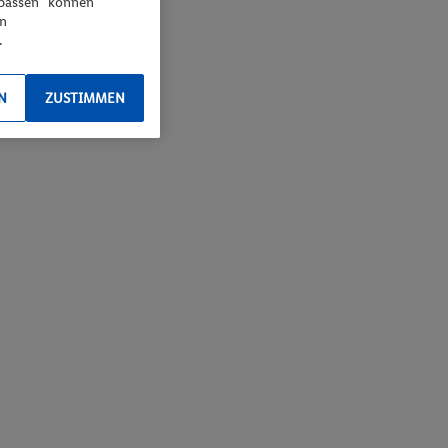
npassen“ können
en
.
N
ZUSTIMMEN