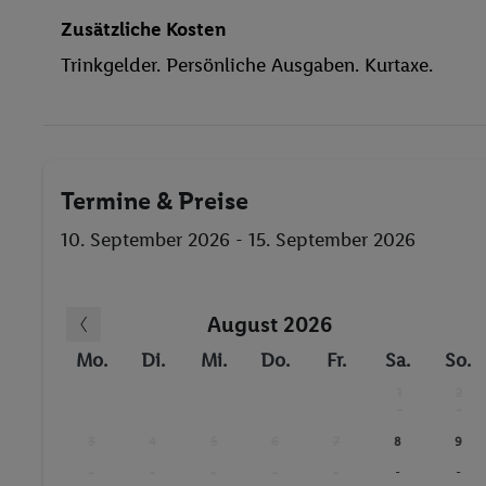
Massage
Zusätzliche Kosten
Aerobic
Trinkgelder. Persönliche Ausgaben. Kurtaxe.
Reiten
Billard / Snooker
Anzahl der Pools
Fitnessstudio
Termine & Preise
Massagen
10. September 2026 - 15. September 2026
August 2026
Mo.
Di.
Mi.
Do.
Fr.
Sa.
So.
1
2
-
-
3
4
5
6
7
8
9
-
-
-
-
-
-
-