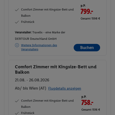
p.P.
Comfort Zimmer mit Kingsize-Bett und
799.-
Balkon
Gesamt 1598 €
Frühstück
Veranstalter:
Travelix - eine Marke der
DERTOUR Deutschland GmbH
Weitere Informationen des
Buchen
Veranstalters
Comfort Zimmer mit Kingsize-Bett und
Buchen
Balkon
21.08. - 26.08.2026
Ab/ bis Wien (AT)
Flugdetails anzeigen
p.P.
Comfort Zimmer mit Kingsize-Bett und
758.-
Balkon
Gesamt 1516 €
Frühstück