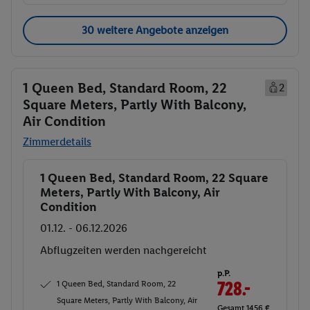
30 weitere Angebote anzeigen
1 Queen Bed, Standard Room, 22
2
Square Meters, Partly With Balcony,
Air Condition
Zimmerdetails
1 Queen Bed, Standard Room, 22 Square
Buchen
Meters, Partly With Balcony, Air
Condition
01.12. - 06.12.2026
Abflugzeiten werden nachgereicht
p.P.
1 Queen Bed, Standard Room, 22
728.-
Square Meters, Partly With Balcony, Air
Gesamt 1456 €