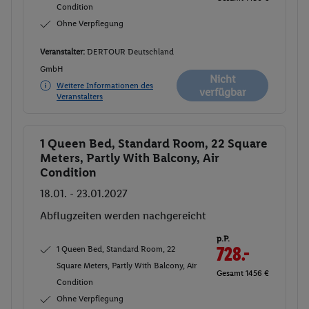
Condition
Ohne Verpflegung
Veranstalter:
DERTOUR Deutschland
GmbH
Nicht
Weitere Informationen des
verfügbar
Veranstalters
1 Queen Bed, Standard Room, 22 Square
Buchen
Meters, Partly With Balcony, Air
Condition
18.01. - 23.01.2027
Abflugzeiten werden nachgereicht
p.P.
1 Queen Bed, Standard Room, 22
728.-
Square Meters, Partly With Balcony, Air
Gesamt 1456 €
Condition
Ohne Verpflegung