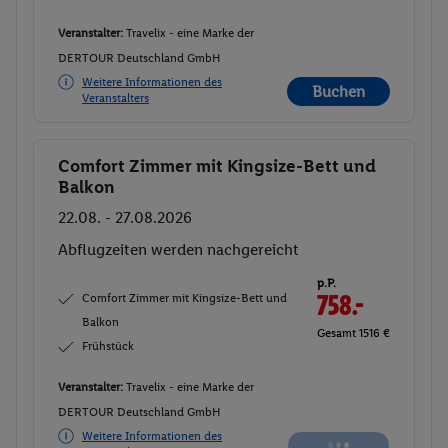
Veranstalter:
Travelix - eine Marke der
DERTOUR Deutschland GmbH
Weitere Informationen des
Buchen
Veranstalters
Comfort Zimmer mit Kingsize-Bett und
Buchen
Balkon
22.08. - 27.08.2026
Abflugzeiten werden nachgereicht
p.P.
Comfort Zimmer mit Kingsize-Bett und
758.-
Balkon
Gesamt 1516 €
Frühstück
Veranstalter:
Travelix - eine Marke der
DERTOUR Deutschland GmbH
Weitere Informationen des