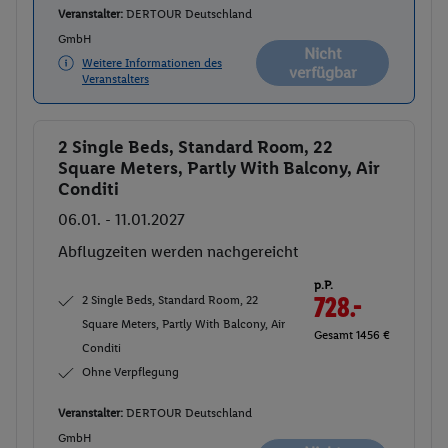
Veranstalter:
DERTOUR Deutschland
GmbH
Nicht
Weitere Informationen des
verfügbar
Veranstalters
2 Single Beds, Standard Room, 22
Buchen
Square Meters, Partly With Balcony, Air
Conditi
06.01. - 11.01.2027
Abflugzeiten werden nachgereicht
p.P.
2 Single Beds, Standard Room, 22
728.-
Square Meters, Partly With Balcony, Air
Gesamt 1456 €
Conditi
Ohne Verpflegung
Veranstalter:
DERTOUR Deutschland
GmbH