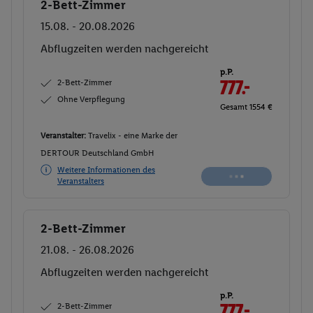
2-Bett-Zimmer
Buchen
15.08. - 20.08.2026
Abflugzeiten werden nachgereicht
p.P.
2-Bett-Zimmer
777.-
Ohne Verpflegung
Gesamt 1554 €
Veranstalter:
Travelix - eine Marke der
DERTOUR Deutschland GmbH
Weitere Informationen des
Veranstalters
2-Bett-Zimmer
Buchen
21.08. - 26.08.2026
Abflugzeiten werden nachgereicht
p.P.
2-Bett-Zimmer
777.-