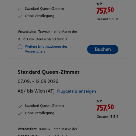
p.P.
Standard Queen-Zimmer
757.
50
Ohne Verpflegung
Gesamt 1515 €
Veranstalter:
Travelix - eine Marke der
DERTOUR Deutschland GmbH
Weitere Informationen des
Buchen
Veranstalters
Standard Queen-Zimmer
Buchen
07.09. - 12.09.2026
Ab/ bis Wien (AT)
Flugdetails anzeigen
p.P.
Standard Queen-Zimmer
757.
50
Ohne Verpflegung
Gesamt 1515 €
Veranstalter:
Travelix - eine Marke der