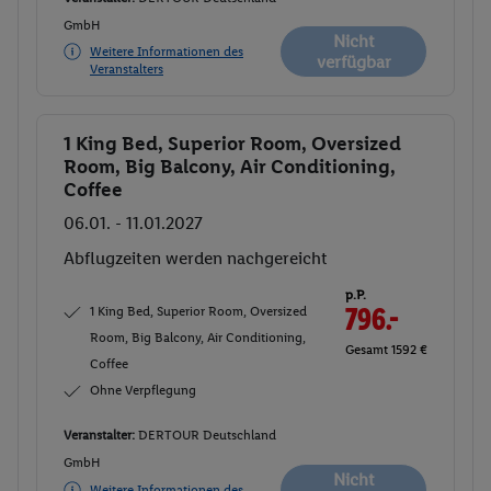
GmbH
Nicht
Weitere Informationen des
verfügbar
Veranstalters
1 King Bed, Superior Room, Oversized
Buchen
Room, Big Balcony, Air Conditioning,
Coffee
06.01. - 11.01.2027
Abflugzeiten werden nachgereicht
p.P.
1 King Bed, Superior Room, Oversized
796.-
Room, Big Balcony, Air Conditioning,
Gesamt 1592 €
Coffee
Ohne Verpflegung
Veranstalter:
DERTOUR Deutschland
GmbH
Nicht
Weitere Informationen des