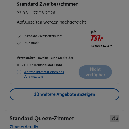
Standard Zweibettzimmer
Buchen
22.08. - 27.08.2026
Abflugzeiten werden nachgereicht
p.P.
Standard Zweibettzimmer
737.-
Frühstück
Gesamt 1474 €
Veranstalter:
Travelix - eine Marke der
DERTOUR Deutschland GmbH
Nicht
Weitere Informationen des
verfügbar
Veranstalters
30 weitere Angebote anzeigen
Standard Queen-Zimmer
2
Zimmerdetails