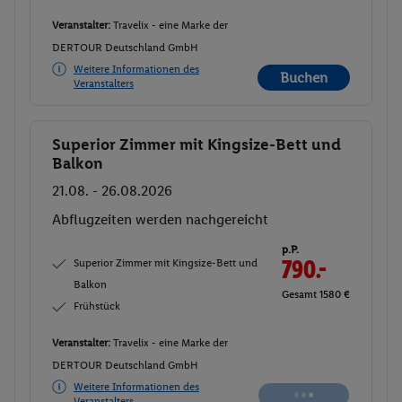
Veranstalter:
Travelix - eine Marke der
DERTOUR Deutschland GmbH
Weitere Informationen des
Buchen
Veranstalters
Superior Zimmer mit Kingsize-Bett und
Buchen
Balkon
21.08. - 26.08.2026
Abflugzeiten werden nachgereicht
p.P.
Superior Zimmer mit Kingsize-Bett und
790.-
Balkon
Gesamt 1580 €
Frühstück
Veranstalter:
Travelix - eine Marke der
DERTOUR Deutschland GmbH
Weitere Informationen des
Veranstalters