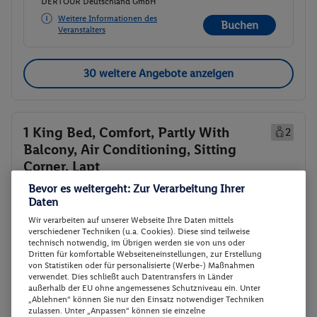
DERTOUR Deutschland GmbH
Weitere Informationen des
Buchen
Veranstalters
30 weitere Angebote anzeigen
1 King Bed, Comfort, Partly With
2
Balcony, Air Conditioning, Sitting
Corner, Lapt
Zimmerdetails
Bevor es weitergeht: Zur Verarbeitung Ihrer
Daten
Wir verarbeiten auf unserer Webseite Ihre Daten mittels
1 King Bed, Comfort, Partly With
Buchen
verschiedener Techniken (u.a. Cookies). Diese sind teilweise
Balcony, Air Conditioning, Sitting
technisch notwendig, im Übrigen werden sie von uns oder
Corner, Lapt
Dritten für komfortable Webseiteneinstellungen, zur Erstellung
von Statistiken oder für personalisierte (Werbe-) Maßnahmen
01.12. - 06.12.2026
verwendet. Dies schließt auch Datentransfers in Länder
außerhalb der EU ohne angemessenes Schutzniveau ein. Unter
Abflugzeiten werden nachgereicht
„Ablehnen“ können Sie nur den Einsatz notwendiger Techniken
zulassen. Unter „Anpassen“ können sie einzelne