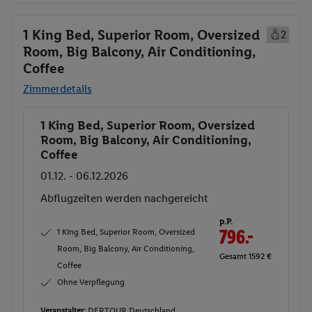
1 King Bed, Superior Room, Oversized
2
Room, Big Balcony, Air Conditioning,
Coffee
Zimmerdetails
1 King Bed, Superior Room, Oversized
Buchen
Room, Big Balcony, Air Conditioning,
Coffee
01.12. - 06.12.2026
Abflugzeiten werden nachgereicht
p.P.
1 King Bed, Superior Room, Oversized
796.-
Room, Big Balcony, Air Conditioning,
Gesamt 1592 €
Coffee
Ohne Verpflegung
Veranstalter:
DERTOUR Deutschland