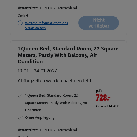
Veranstalter:
DERTOUR Deutschland
GmbH
Nicht
Weitere Informationen des
verfügbar
Veranstalters
1 Queen Bed, Standard Room, 22 Square
Buchen
Meters, Partly With Balcony, Air
Condition
19.01. - 24.01.2027
Abflugzeiten werden nachgereicht
p.P.
1 Queen Bed, Standard Room, 22
728.-
Square Meters, Partly With Balcony, Air
Gesamt 1456 €
Condition
Ohne Verpflegung
Veranstalter:
DERTOUR Deutschland