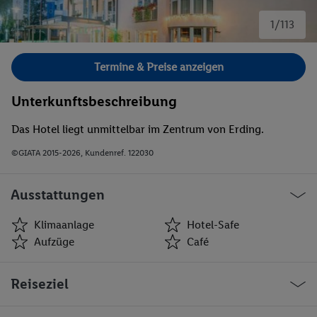
1/113
Bild 1 von 113.
Termine & Preise anzeigen
Unterkunftsbeschreibung
Das Hotel liegt unmittelbar im Zentrum von Erding.
©GIATA 2015-2026, Kundenref. 122030
Ausstattungen
Klimaanlage
Hotel-Safe
Aufzüge
Café
Klimaanlage
Hotel-Safe
Reiseziel
Aufzüge
Café
Geschäfte
Bar(s)