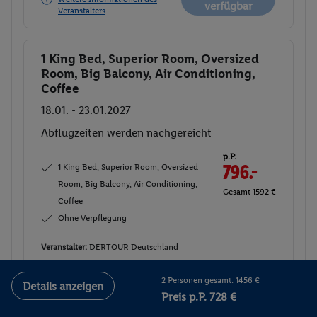
verfügbar
Veranstalters
1 King Bed, Superior Room, Oversized
Buchen
Room, Big Balcony, Air Conditioning,
Coffee
18.01. - 23.01.2027
Abflugzeiten werden nachgereicht
p.P.
1 King Bed, Superior Room, Oversized
796.-
Room, Big Balcony, Air Conditioning,
Gesamt 1592 €
Coffee
Ohne Verpflegung
Veranstalter:
DERTOUR Deutschland
GmbH
Nicht
2 Personen gesamt: 1456 €
Weitere Informationen des
Details anzeigen
verfügbar
Veranstalters
Preis p.P. 728 €