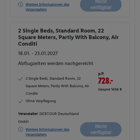
Nicht
Weitere Informationen des
verfügbar
Veranstalters
2 Single Beds, Standard Room, 22
Buchen
Square Meters, Partly With Balcony, Air
Conditi
18.01. - 23.01.2027
Abflugzeiten werden nachgereicht
p.P.
2 Single Beds, Standard Room, 22
728.-
Square Meters, Partly With Balcony, Air
Gesamt 1456 €
Conditi
Ohne Verpflegung
Veranstalter:
DERTOUR Deutschland
GmbH
Nicht
Weitere Informationen des
verfügbar
Veranstalters