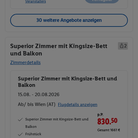
Veranstalters
30 weitere Angebote anzeigen
Superior Zimmer mit Kingsize-Bett
2
und Balkon
Zimmerdetails
Superior Zimmer mit Kingsize-Bett und
Buchen
Balkon
15.08. - 20.08.2026
Ab/ bis Wien (AT)
Flugdetails anzeigen
p.P.
Superior Zimmer mit Kingsize-Bett und
830.
50
Balkon
Gesamt 1661 €
Frühstück