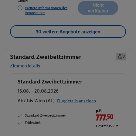
GmbH
Nicht
Weitere Informationen des
verfügbar
Veranstalters
30 weitere Angebote anzeigen
Standard Zweibettzimmer
2
Zimmerdetails
Standard Zweibettzimmer
Buchen
15.08. - 20.08.2026
Ab/ bis Wien (AT)
Flugdetails anzeigen
p.P.
Standard Zweibettzimmer
777.
50
Frühstück
Gesamt 1555 €