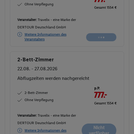
Ohne Verpflegung
Gesamt 1554 €
Veranstalter:
Travelix - eine Marke der
DERTOUR Deutschland GmbH
Weitere Informationen des
Veranstalters
2-Bett-Zimmer
Buchen
22.08. - 27.08.2026
Abflugzeiten werden nachgereicht
p.P.
2-Bett-Zimmer
777.-
Ohne Verpflegung
Gesamt 1554 €
Veranstalter:
Travelix - eine Marke der
DERTOUR Deutschland GmbH
Nicht
Weitere Informationen des
verfügbar