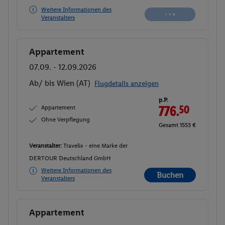
Weitere Informationen des
Veranstalters
Appartement
Buchen
07.09. - 12.09.2026
Ab/ bis Wien (AT)
Flugdetails anzeigen
p.P.
Appartement
776.
50
Ohne Verpflegung
Gesamt 1553 €
Veranstalter:
Travelix - eine Marke der
DERTOUR Deutschland GmbH
Weitere Informationen des
Buchen
Veranstalters
Appartement
Buchen