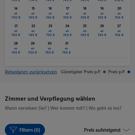
14
15
16
17
18
19
20
ab
ab
ab
ab
ab
ab
ab
790 €
749 €
749 €
749 €
749 €
749 €
1114 €
21
22
23
24
25
26
27
ab
ab
ab
ab
ab
ab
ab
749 €
749 €
790 €
749 €
749 €
749 €
1114 €
28
29
30
31
ab
ab
ab
ab
749 €
790 €
749 €
749 €
Reisedaten zurücksetzen
Günstigster Preis p.P.
Preis p.P.
Zimmer und Verpflegung wählen
Wann verreisen Sie? |
Wer kommt mit?
| Wo geht es los?
Filtern (0)
Preis aufsteigend