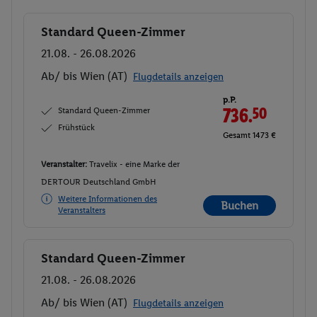
Standard Queen-Zimmer
Buchen
21.08. - 26.08.2026
Ab/ bis Wien (AT)
Flugdetails anzeigen
p.P.
Standard Queen-Zimmer
736.
50
Frühstück
Gesamt 1473 €
Veranstalter:
Travelix - eine Marke der
DERTOUR Deutschland GmbH
Weitere Informationen des
Buchen
Veranstalters
Standard Queen-Zimmer
Buchen
21.08. - 26.08.2026
Ab/ bis Wien (AT)
Flugdetails anzeigen