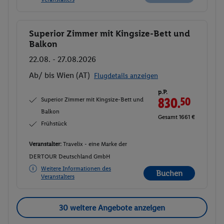
Superior Zimmer mit Kingsize-Bett und
Buchen
Balkon
22.08. - 27.08.2026
Ab/ bis Wien (AT)
Flugdetails anzeigen
p.P.
Superior Zimmer mit Kingsize-Bett und
830.
50
Balkon
Gesamt 1661 €
Frühstück
Veranstalter:
Travelix - eine Marke der
DERTOUR Deutschland GmbH
Weitere Informationen des
Buchen
Veranstalters
30 weitere Angebote anzeigen