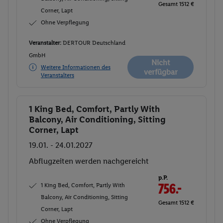
Gesamt 1512 €
Corner, Lapt
Ohne Verpflegung
Veranstalter:
DERTOUR Deutschland
GmbH
Nicht
Weitere Informationen des
verfügbar
Veranstalters
1 King Bed, Comfort, Partly With
Buchen
Balcony, Air Conditioning, Sitting
Corner, Lapt
19.01. - 24.01.2027
Abflugzeiten werden nachgereicht
p.P.
1 King Bed, Comfort, Partly With
756.-
Balcony, Air Conditioning, Sitting
Gesamt 1512 €
Corner, Lapt
Ohne Verpflegung