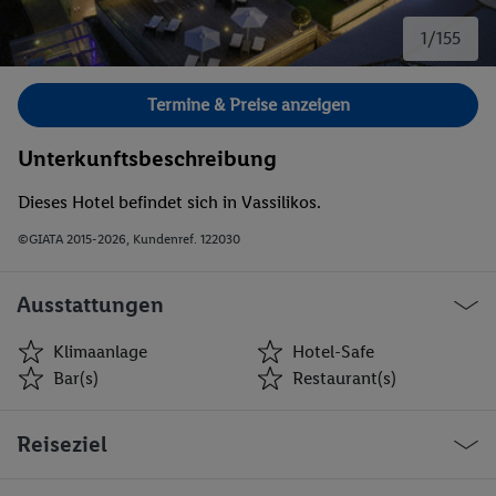
1/155
Bild 1 von 155.
Termine & Preise anzeigen
Unterkunftsbeschreibung
Dieses Hotel befindet sich in Vassilikos.
©GIATA 2015-2026, Kundenref. 122030
Ausstattungen
Klimaanlage
Hotel-Safe
Bar(s)
Restaurant(s)
Klimaanlage
Hotel-Safe
Reiseziel
Bar(s)
Restaurant(s)
Konferenzraum
Öffentliches Internet