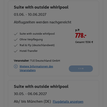
Suite with outside whirlpool
Buchen
03.06. - 10.06.2027
Ab/ bis München (DE)
Flugdetails anzeigen
p.P.
Suite with outside whirlpool
778.-
Ohne Verpflegung
Gesamt 1556 €
Rail & Fly (deutschlandweit)
Hotel-Transfer
Veranstalter:
TUI Deutschland GmbH
Weitere Informationen des
Buchen
Veranstalters
Dieses Angebot ist auf Anfrage buchbar
Suite with outside whirlpool
Buchen
30.05. - 06.06.2027