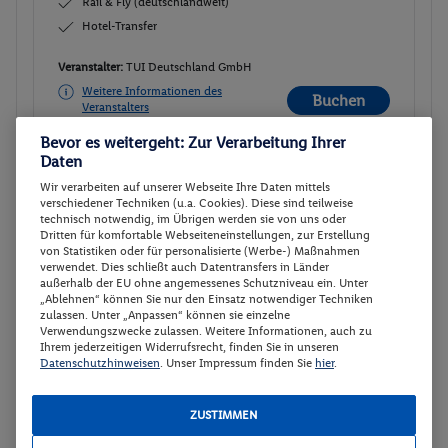
Rail & Fly (deutschlandweit)
Hotel-Transfer
Veranstalter:
TUI Deutschland GmbH
Weitere Informationen des
Buchen
Veranstalters
Bevor es weitergeht: Zur Verarbeitung Ihrer
Daten
Studio Sea View Type 2
Buchen
Wir verarbeiten auf unserer Webseite Ihre Daten mittels
verschiedener Techniken (u.a. Cookies). Diese sind teilweise
06.06. - 13.06.2027
technisch notwendig, im Übrigen werden sie von uns oder
Dritten für komfortable Webseiteneinstellungen, zur Erstellung
Ab/ bis München (DE)
Flugdetails anzeigen
von Statistiken oder für personalisierte (Werbe-) Maßnahmen
verwendet. Dies schließt auch Datentransfers in Länder
p.P.
außerhalb der EU ohne angemessenes Schutzniveau ein. Unter
Studio Sea View Type 2
586.-
„Ablehnen“ können Sie nur den Einsatz notwendiger Techniken
Ohne Verpflegung
zulassen. Unter „Anpassen“ können sie einzelne
Gesamt 1172 €
Verwendungszwecke zulassen. Weitere Informationen, auch zu
Rail & Fly (deutschlandweit)
Ihrem jederzeitigen Widerrufsrecht, finden Sie in unseren
Hotel-Transfer
Datenschutzhinweisen
. Unser Impressum finden Sie
hier
.
Veranstalter:
TUI Deutschland GmbH
ZUSTIMMEN
Weitere Informationen des
Buchen
Veranstalters