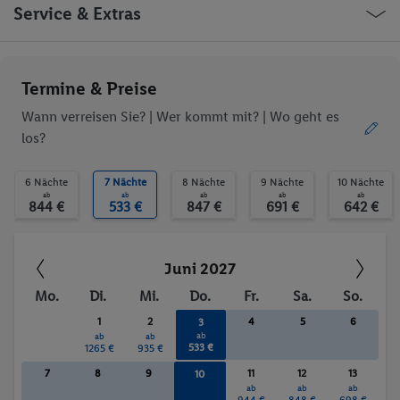
WLAN-Internet
Fahrradverleih
Griechenland Vasilikos
Service & Extras
Parkplatz
Miniclub
Spielplatz
Restaurant
Bar
WLAN
Ob die Reise trotzdem deinen individuellen Bedürfnissen
Termine & Preise
Außenpool(s)
Kinderpool/-bereich
entspricht, erfrage bitte vor der Buchung im Service Center.
Pool- / Snackbar
Liegestühle
Wann verreisen Sie? |
Wer kommt mit?
| Wo geht es
Sonnenschirme
Whirlpool
los?
Sonnenterrasse
Bananenboot
Trinkgelder. Persönliche Ausgaben. Kurtaxe.
Jet Ski
Tauchen
6 Nächte
7 Nächte
8 Nächte
9 Nächte
10 Nächte
Windsurfen
Kanu
ab
ab
ab
ab
ab
844 €
533 €
847 €
691 €
642 €
Tretboot
Reiten
Anzahl der Pools
Wassersport
Whirlpool
Juni 2027
Mo.
Di.
Mi.
Do.
Fr.
Sa.
So.
1
2
4
5
6
3
ab
ab
ab
533 €
1265 €
935 €
7
8
9
11
12
13
10
ab
ab
ab
ab
668 €
944 €
848 €
698 €