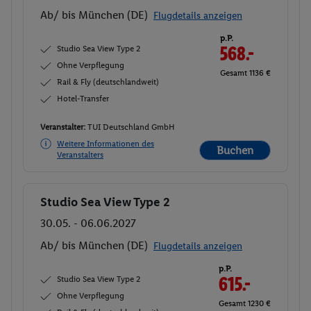
Ab/ bis München (DE)
Flugdetails anzeigen
p.P.
Studio Sea View Type 2
568.-
Ohne Verpflegung
Gesamt 1136 €
Rail & Fly (deutschlandweit)
Hotel-Transfer
Veranstalter:
TUI Deutschland GmbH
Weitere Informationen des
Buchen
Veranstalters
Studio Sea View Type 2
Buchen
30.05. - 06.06.2027
Ab/ bis München (DE)
Flugdetails anzeigen
p.P.
Studio Sea View Type 2
615.-
Ohne Verpflegung
Gesamt 1230 €