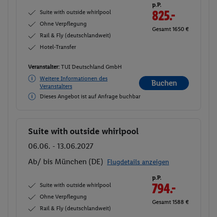
Ab/ bis München (DE)
Flugdetails anzeigen
p.P.
Suite with outside whirlpool
825.-
Ohne Verpflegung
Gesamt 1650 €
Rail & Fly (deutschlandweit)
Hotel-Transfer
Veranstalter:
TUI Deutschland GmbH
Weitere Informationen des
Buchen
Veranstalters
Dieses Angebot ist auf Anfrage buchbar
Suite with outside whirlpool
Buchen
06.06. - 13.06.2027
Ab/ bis München (DE)
Flugdetails anzeigen
p.P.
Suite with outside whirlpool
794.-
Ohne Verpflegung
Gesamt 1588 €