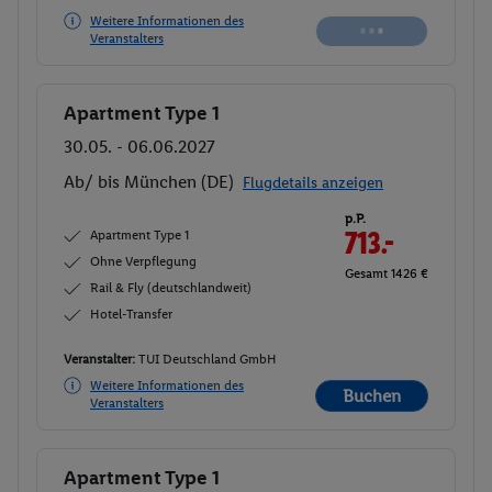
Weitere Informationen des
Buchen
Veranstalters
Apartment Type 1
Buchen
30.05. - 06.06.2027
Ab/ bis München (DE)
Flugdetails anzeigen
p.P.
Apartment Type 1
713.-
Ohne Verpflegung
Gesamt 1426 €
Rail & Fly (deutschlandweit)
Hotel-Transfer
Veranstalter:
TUI Deutschland GmbH
Weitere Informationen des
Buchen
Veranstalters
Apartment Type 1
Buchen