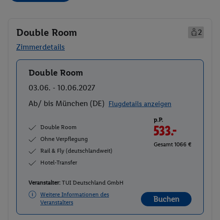
Double Room
2
Zimmerdetails
Double Room
Buchen
03.06. - 10.06.2027
Ab/ bis München (DE)
Flugdetails anzeigen
p.P.
Double Room
533.-
Ohne Verpflegung
Gesamt 1066 €
Rail & Fly (deutschlandweit)
Hotel-Transfer
Veranstalter:
TUI Deutschland GmbH
Weitere Informationen des
Buchen
Veranstalters