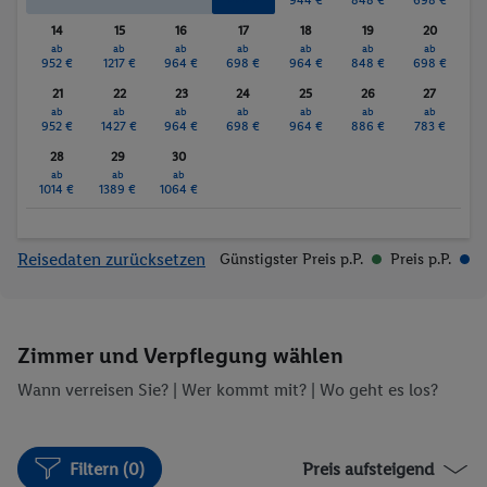
14
15
16
17
18
19
20
ab
ab
ab
ab
ab
ab
ab
952 €
1217 €
964 €
698 €
964 €
848 €
698 €
21
22
23
24
25
26
27
ab
ab
ab
ab
ab
ab
ab
952 €
1427 €
964 €
698 €
964 €
886 €
783 €
28
29
30
ab
ab
ab
1014 €
1389 €
1064 €
Reisedaten zurücksetzen
Günstigster Preis p.P.
Preis p.P.
Zimmer und Verpflegung wählen
Wann verreisen Sie? |
Wer kommt mit?
| Wo geht es los?
Filtern (0)
Preis aufsteigend