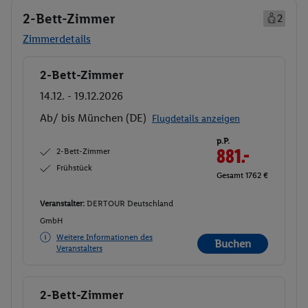
2-Bett-Zimmer
2
Zimmerdetails
2-Bett-Zimmer
Buchen
14.12. - 19.12.2026
Ab/ bis München (DE)
Flugdetails anzeigen
p.P.
2-Bett-Zimmer
881.-
Frühstück
Gesamt 1762 €
Veranstalter:
DERTOUR Deutschland
GmbH
Weitere Informationen des
Buchen
Veranstalters
2-Bett-Zimmer
Buchen