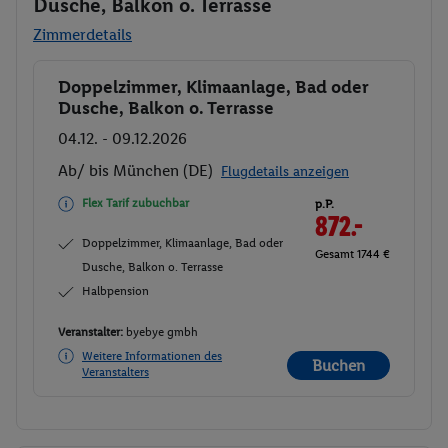
Dusche, Balkon o. Terrasse
Zimmerdetails
Doppelzimmer, Klimaanlage, Bad oder
Buchen
Dusche, Balkon o. Terrasse
04.12. - 09.12.2026
Ab/ bis München (DE)
Flugdetails anzeigen
Flex Tarif zubuchbar
p.P.
872.-
Doppelzimmer, Klimaanlage, Bad oder
Gesamt 1744 €
Dusche, Balkon o. Terrasse
Halbpension
Veranstalter:
byebye gmbh
Weitere Informationen des
Buchen
Veranstalters