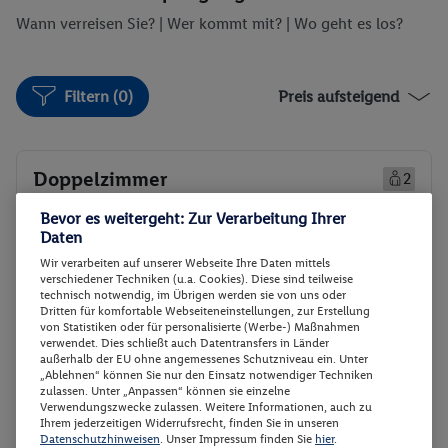
Wann verreisen Sie? |
Wer kommt mit?
| Wo geht es los?
Filtern (0)
Preis aufsteigend
Doppelzimmer
2
Zimmerdetails
Bevor es weitergeht: Zur Verarbeitung Ihrer
Daten
Doppelzimmer
Buchen
Wir verarbeiten auf unserer Webseite Ihre Daten mittels
verschiedener Techniken (u.a. Cookies). Diese sind teilweise
14.12. - 19.12.2026
technisch notwendig, im Übrigen werden sie von uns oder
Dritten für komfortable Webseiteneinstellungen, zur Erstellung
Ab/ bis München (DE)
Flugdetails anzeigen
von Statistiken oder für personalisierte (Werbe-) Maßnahmen
verwendet. Dies schließt auch Datentransfers in Länder
Flex Tarif zubuchbar
p.P.
außerhalb der EU ohne angemessenes Schutzniveau ein. Unter
847.-
„Ablehnen“ können Sie nur den Einsatz notwendiger Techniken
zulassen. Unter „Anpassen“ können sie einzelne
Doppelzimmer
Verwendungszwecke zulassen. Weitere Informationen, auch zu
Gesamt 1694 €
Halbpension
Ihrem jederzeitigen Widerrufsrecht, finden Sie in unseren
Datenschutzhinweisen
. Unser Impressum finden Sie
hier
.