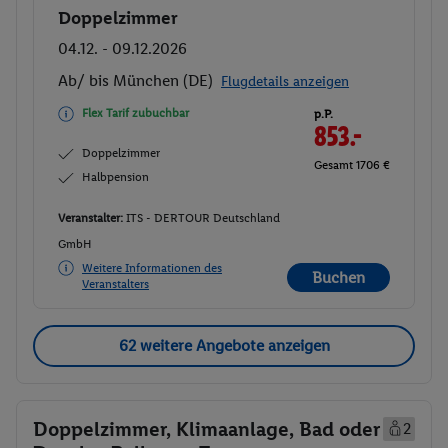
Doppelzimmer
Buchen
04.12. - 09.12.2026
Ab/ bis München (DE)
Flugdetails anzeigen
Flex Tarif zubuchbar
p.P.
853.-
Doppelzimmer
Gesamt 1706 €
Halbpension
Veranstalter:
ITS - DERTOUR Deutschland
GmbH
Weitere Informationen des
Buchen
Veranstalters
62 weitere Angebote anzeigen
Doppelzimmer, Klimaanlage, Bad oder
2