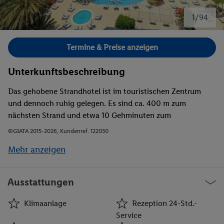
1/94
Bild 1 von 94.
Termine & Preise anzeigen
Unterkunftsbeschreibung
Das gehobene Strandhotel ist im touristischen Zentrum
und dennoch ruhig gelegen. Es sind ca. 400 m zum
nächsten Strand und etwa 10 Gehminuten zum
Hauptstrand Playas de Troya. In der unmittelbaren
©GIATA 2015-2026, Kundenref. 122030
Umgebung finden Sie Diskotheken Restaurants, Bars und
Mehr anzeigen
umfangreiche Einkaufsmöglichkeiten. In wenigen
Gehminuten erreichen Sie öffentliche Verkehrsmittel (ca.
100 m) und das Stadtzentrum (ca. 300 m). Den Flughafen
Ausstattungen
Reina Sofia erreichen Sie nach ca. 15 Minuten mit den
öffentlichen Verkehrsmitteln.
Klimaanlage
Rezeption 24-Std.-
Service