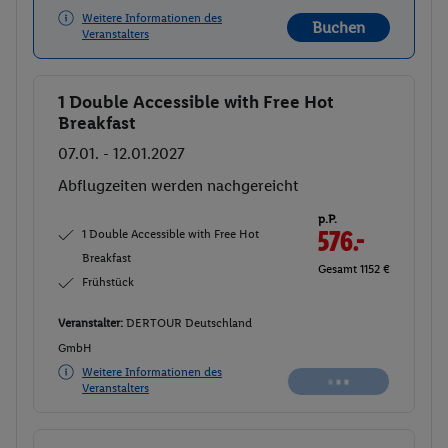
Weitere Informationen des
Buchen
Veranstalters
1 Double Accessible with Free Hot
Buchen
Breakfast
07.01. - 12.01.2027
Ab/ bis München (DE)
Flugdetails anzeigen
p.P.
1 Double Accessible with Free Hot
577.
50
Breakfast
Gesamt 1155 €
Frühstück
Veranstalter:
DERTOUR Deutschland
GmbH
Weitere Informationen des
Buchen
Veranstalters