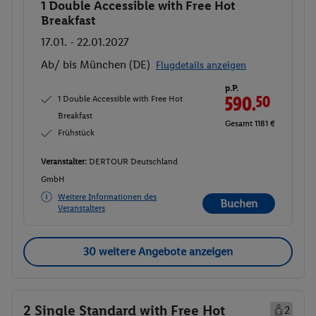
1 Double Accessible with Free Hot
Buchen
Breakfast
17.01. - 22.01.2027
Ab/ bis München (DE)
Flugdetails anzeigen
p.P.
1 Double Accessible with Free Hot
590.
50
Breakfast
Gesamt 1181 €
Frühstück
Veranstalter:
DERTOUR Deutschland
GmbH
Weitere Informationen des
Buchen
Veranstalters
30 weitere Angebote anzeigen
2 Single Standard with Free Hot
2