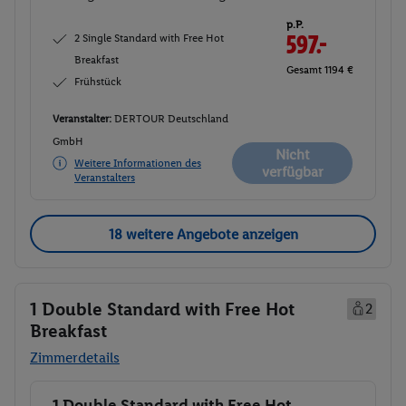
p.P.
2 Single Standard with Free Hot
597.-
Breakfast
Gesamt 1194 €
Frühstück
Veranstalter:
DERTOUR Deutschland
GmbH
Nicht
Weitere Informationen des
verfügbar
Veranstalters
18 weitere Angebote anzeigen
1 Double Standard with Free Hot
2
Breakfast
Zimmerdetails
1 Double Standard with Free Hot
Buchen