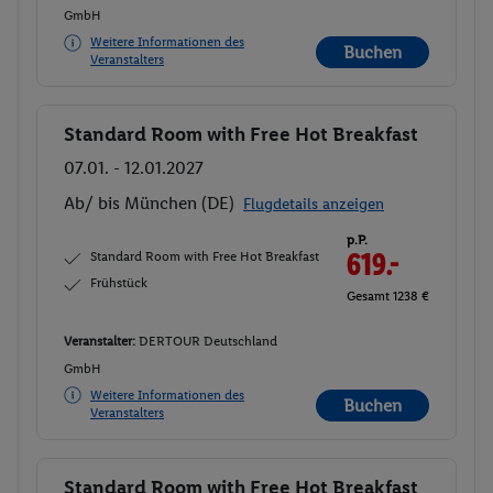
GmbH
Weitere Informationen des
Buchen
Veranstalters
Standard Room with Free Hot Breakfast
Buchen
07.01. - 12.01.2027
Ab/ bis München (DE)
Flugdetails anzeigen
p.P.
Standard Room with Free Hot Breakfast
619.-
Frühstück
Gesamt 1238 €
Veranstalter:
DERTOUR Deutschland
GmbH
Weitere Informationen des
Buchen
Veranstalters
Standard Room with Free Hot Breakfast
Buchen