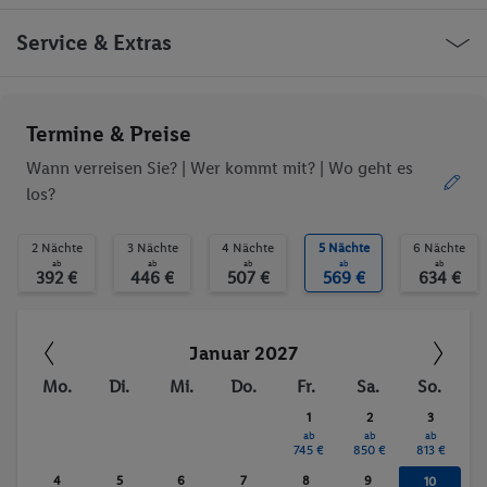
Kiosk
Minimarkt
Geschäfte
Bar(s)
Irland Dublin O'Connell Street
Service & Extras
Kasino
Restaurant(s)
Konferenzraum
Öffentliches Internet
WLAN-Internet
Zimmerservice
Ob die Reise trotzdem deinen individuellen Bedürfnissen
Termine & Preise
Wäscheservice
Medizinische
entspricht, erfrage bitte vor der Buchung im Service Center.
Betreuung
Wann verreisen Sie? |
Wer kommt mit?
| Wo geht es
Parkplatz
Garage
los?
TV-Raum
Waschgelegenheit
Trinkgelder. Persönliche Ausgaben. Kurtaxe.
behindertengerecht
Restaurant
2 Nächte
3 Nächte
4 Nächte
5 Nächte
6 Nächte
Bar
Aufzug
ab
ab
ab
ab
ab
392 €
446 €
507 €
569 €
634 €
WLAN
Aerobic
Fitness-Studio
Golf
Tennis
Fitnessstudio
Januar 2027
Mo.
Di.
Mi.
Do.
Fr.
Sa.
So.
1
2
3
ab
ab
ab
745 €
850 €
813 €
4
5
6
7
8
9
10