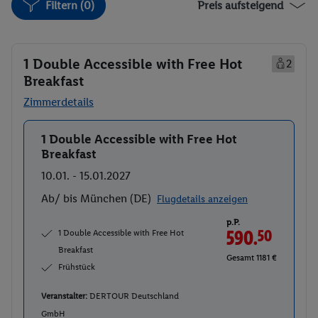
Filtern (0)
Preis aufsteigend
1 Double Accessible with Free Hot
2
Breakfast
Zimmerdetails
1 Double Accessible with Free Hot
Buchen
Breakfast
10.01. - 15.01.2027
Ab/ bis München (DE)
Flugdetails anzeigen
p.P.
1 Double Accessible with Free Hot
590.
50
Breakfast
Gesamt 1181 €
Frühstück
Veranstalter:
DERTOUR Deutschland
GmbH