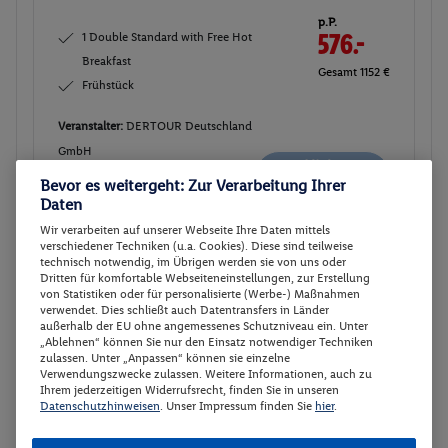
p.P.
1 Double Standard with Free Hot
576.-
Breakfast
Gesamt 1152 €
Frühstück
Veranstalter:
DERTOUR Deutschland
GmbH
Nicht
Weitere Informationen des
verfügbar
Bevor es weitergeht: Zur Verarbeitung Ihrer
Veranstalters
Daten
Wir verarbeiten auf unserer Webseite Ihre Daten mittels
verschiedener Techniken (u.a. Cookies). Diese sind teilweise
1 Double Standard with Free Hot
Buchen
technisch notwendig, im Übrigen werden sie von uns oder
Breakfast
Dritten für komfortable Webseiteneinstellungen, zur Erstellung
von Statistiken oder für personalisierte (Werbe-) Maßnahmen
17.01. - 22.01.2027
verwendet. Dies schließt auch Datentransfers in Länder
außerhalb der EU ohne angemessenes Schutzniveau ein. Unter
Ab/ bis München (DE)
„Ablehnen“ können Sie nur den Einsatz notwendiger Techniken
Flugdetails anzeigen
zulassen. Unter „Anpassen“ können sie einzelne
Verwendungszwecke zulassen. Weitere Informationen, auch zu
p.P.
Ihrem jederzeitigen Widerrufsrecht, finden Sie in unseren
1 Double Standard with Free Hot
590.
50
Datenschutzhinweisen
. Unser Impressum finden Sie
hier
.
Breakfast
Gesamt 1181 €
Frühstück