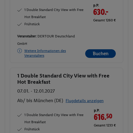
p.P.
1 Double Standard City View with Free
630.-
Hot Breakfast
Gesamt 1260 €
Frühstück
Veranstalter:
DERTOUR Deutschland
GmbH
Weitere Informationen des
Buchen
Veranstalters
1 Double Standard City View with Free
Buchen
Hot Breakfast
07.01. - 12.01.2027
Ab/ bis München (DE)
Flugdetails anzeigen
p.P.
1 Double Standard City View with Free
616.
50
Hot Breakfast
Gesamt 1233 €
Frühstück