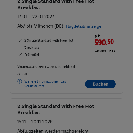
2 Single Standard with Free Hot
Buchen
Breakfast
17.01. - 22.01.2027
Ab/ bis München (DE)
Flugdetails anzeigen
p.P.
2 Single Standard with Free Hot
590.
50
Breakfast
Gesamt 1181 €
Frühstück
Veranstalter:
DERTOUR Deutschland
GmbH
Weitere Informationen des
Buchen
Veranstalters
2 Single Standard with Free Hot
Buchen
Breakfast
15.11. - 20.11.2026
Abflugzeiten werden nachgereicht