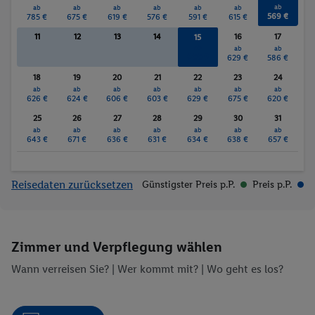
ab
ab
ab
ab
ab
ab
ab
569 €
785 €
675 €
619 €
576 €
591 €
615 €
11
12
13
14
16
17
15
ab
ab
ab
600 €
629 €
586 €
18
19
20
21
22
23
24
ab
ab
ab
ab
ab
ab
ab
626 €
624 €
606 €
603 €
629 €
675 €
620 €
25
26
27
28
29
30
31
ab
ab
ab
ab
ab
ab
ab
643 €
671 €
636 €
631 €
634 €
638 €
657 €
Reisedaten zurücksetzen
Günstigster Preis p.P.
Preis p.P.
Zimmer und Verpflegung wählen
Wann verreisen Sie? |
Wer kommt mit?
| Wo geht es los?