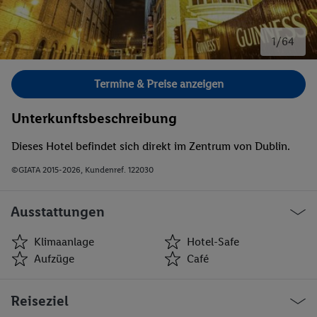
1/64
Bild 1 von 64.
Termine & Preise anzeigen
Unterkunftsbeschreibung
Dieses Hotel befindet sich direkt im Zentrum von Dublin.
©GIATA 2015-2026, Kundenref. 122030
Ausstattungen
Klimaanlage
Hotel-Safe
Aufzüge
Café
Klimaanlage
Hotel-Safe
Reiseziel
Aufzüge
Café