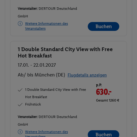
Veranstalter:
DERTOUR Deutschland
GmbH
Weitere Informationen des
Buchen
Veranstalters
1 Double Standard City View with Free
Buchen
Hot Breakfast
17.01. - 22.01.2027
Ab/ bis München (DE)
Flugdetails anzeigen
p.P.
1 Double Standard City View with Free
630.-
Hot Breakfast
Gesamt 1260 €
Frühstück
Veranstalter:
DERTOUR Deutschland
GmbH
Weitere Informationen des
Buchen
Veranstalters