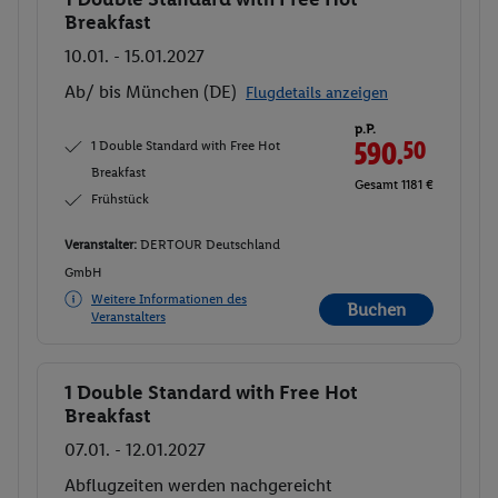
Breakfast
10.01. - 15.01.2027
Ab/ bis München (DE)
Flugdetails anzeigen
p.P.
1 Double Standard with Free Hot
590.
50
Breakfast
Gesamt 1181 €
Frühstück
Veranstalter:
DERTOUR Deutschland
GmbH
Weitere Informationen des
Buchen
Veranstalters
1 Double Standard with Free Hot
Buchen
Breakfast
07.01. - 12.01.2027
Abflugzeiten werden nachgereicht