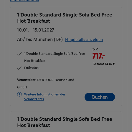
1 Double Standard Single Sofa Bed Free
Buchen
Hot Breakfast
10.01. - 15.01.2027
Ab/ bis München (DE)
Flugdetails anzeigen
p.P.
1 Double Standard Single Sofa Bed Free
717.-
Hot Breakfast
Gesamt 1434 €
Frühstück
Veranstalter:
DERTOUR Deutschland
GmbH
Weitere Informationen des
Buchen
Veranstalters
1 Double Standard Single Sofa Bed Free
Buchen
Hot Breakfast