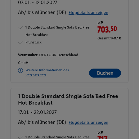
07.01. - 12.01.2027
Ab/ bis München (DE)
Flugdetails anzeigen
p.P.
1 Double Standard Single Sofa Bed Free
703.
50
Hot Breakfast
Gesamt 1407 €
Frühstück
Veranstalter:
DERTOUR Deutschland
GmbH
Weitere Informationen des
Buchen
Veranstalters
1 Double Standard Single Sofa Bed Free
Buchen
Hot Breakfast
17.01. - 22.01.2027
Ab/ bis München (DE)
Flugdetails anzeigen
p.P.
1 Double Standard Single Sofa Bed Free