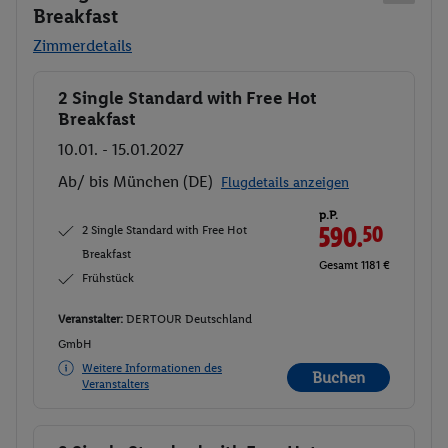
Breakfast
Zimmerdetails
2 Single Standard with Free Hot
Buchen
Breakfast
10.01. - 15.01.2027
Ab/ bis München (DE)
Flugdetails anzeigen
p.P.
2 Single Standard with Free Hot
590.
50
Breakfast
Gesamt 1181 €
Frühstück
Veranstalter:
DERTOUR Deutschland
GmbH
Weitere Informationen des
Buchen
Veranstalters