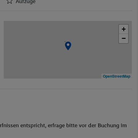
Aufzüge
Hotel-Safe
Aufzüge
+
Minimarkt
−
Friseur
Disko
Restaurant(s)
Öffentliches Internet
Zimmerservice
OpenStreetMap
Fahrradverleih
Garage
Waschgelegenheit
Restaurant
Aufzug
fnissen entspricht, erfrage bitte vor der Buchung im
Sauna
Dampfbad