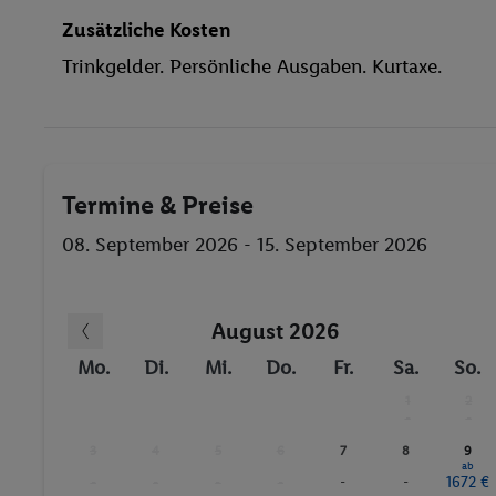
Massage
Zusätzliche Kosten
Aerobic
Trinkgelder. Persönliche Ausgaben. Kurtaxe.
Bogenschießen
Fitnessstudio
Sauna
Termine & Preise
08. September 2026 - 15. September 2026
August 2026
Mo.
Di.
Mi.
Do.
Fr.
Sa.
So.
1
2
-
-
3
4
5
6
7
8
9
ab
-
-
-
-
-
-
1672 €