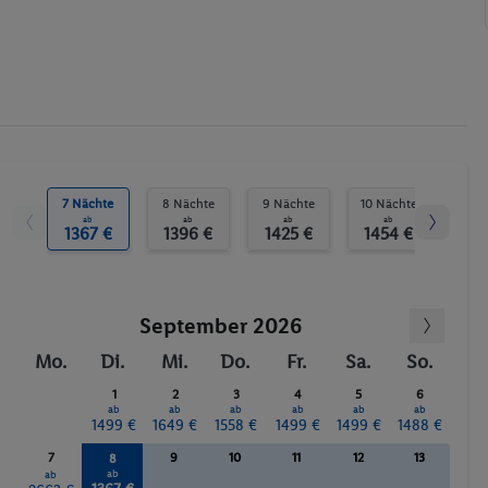
Tauchen
Fitness-Studio
Fahrrad/Mountainbike
Wassersport
Massagen
7 Nächte
8 Nächte
9 Nächte
10 Nächte
ab
ab
ab
ab
1367 €
1396 €
1425 €
1454 €
September 2026
Mo.
Di.
Mi.
Do.
Fr.
Sa.
So.
1
2
3
4
5
6
ab
ab
ab
ab
ab
ab
1499 €
1649 €
1558 €
1499 €
1499 €
1488 €
7
9
10
11
12
13
8
ab
ab