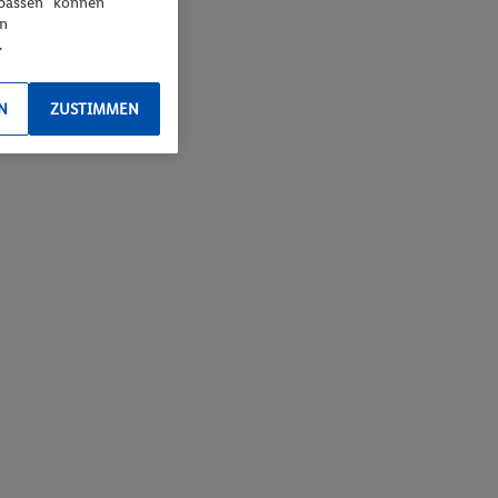
npassen“ können
en
.
N
ZUSTIMMEN