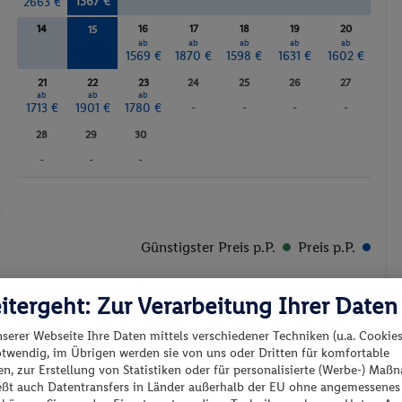
1367 €
2663 €
14
16
17
18
19
20
15
ab
ab
ab
ab
ab
ab
1774 €
1569 €
1870 €
1598 €
1631 €
1602 €
21
22
23
24
25
26
27
ab
ab
ab
1713 €
1901 €
1780 €
-
-
-
-
28
29
30
-
-
-
Günstigster Preis p.P.
Preis p.P.
itergeht: Zur Verarbeitung Ihrer Daten
nserer Webseite Ihre Daten mittels verschiedener Techniken (u.a. Cookies
otwendig, im Übrigen werden sie von uns oder Dritten für komfortable
n, zur Erstellung von Statistiken oder für personalisierte (Werbe-) Ma
es los?
ießt auch Datentransfers in Länder außerhalb der EU ohne angemessenes