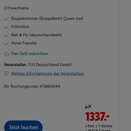
2 Erwachsene
Doppelzimmer (Doppelbett) Queen bed
Frühstück
Rail & Fly (deutschlandweit)
Hotel-Transfer
Flex Tarif zubuchbar
Veranstalter:
TUI Deutschland GmbH
Weitere Informationen des Veranstalters
Ihr Buchungscode:
KTM60044
p.P.
1337.-
2 Pers. / 7 Nächte
Jetzt buchen
/ 2674 € Gesamt