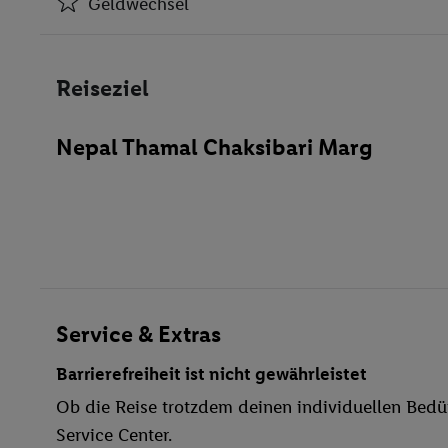
Geldwechsel
Klimaanlage
Geldwechsel
Reiseziel
Café
Geschäfte
Nepal Thamal Chaksibari Marg
Bar(s)
Kasino
Konferenzraum
WLAN-Internet
Wäscheservice
Parkplatz
TV-Raum
Service & Extras
behindertengerecht
Barrierefreiheit ist nicht gewährleistet
Bar
Ob die Reise trotzdem deinen individuellen Bedür
WLAN
Service Center.
Sonnenterrasse