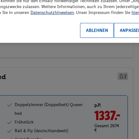
“ können Sie nur den Einsatz notwendiger Techniken zulassen. Unter „A
ungszwecke zulassen. Weitere Informationen, auch zu Ihrem jederzeitig
n Sie in unseren
Datenschutzhinweisen
. Unser Impressum finden Sie
hier
ransport
Weitere Filter
Preis aufsteigend
2)
(0/1)
ABLEHNEN
ANPASSE
ed
2
Doppelzimmer (Doppelbett) Queen
p.P.
1337.-
bed
Frühstück
Gesamt 2674
€
Rail & Fly (deutschlandweit)