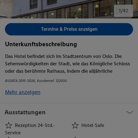
1/42
Bild 1 von 42.
Termine & Preise anzeigen
Unterkunftsbeschreibung
Das Hotel befindet sich im Stadtzentrum von Oslo. Die
Sehenswürdigkeiten der Stadt, wie das Königliche Schloss
oder das berühmte Rathaus, indem die alljährliche
Verleihung des Friedensnobelpreises erfolgt, liegen in
©GIATA 2015-2026, Kundenref. 122030
unmittelbarer Entfernung zum Hotelgebäude. Die nächste
Mehr anzeigen
Haltestelle für öffentliche Verkehrsmittel (Majorstua) ist
zudem nur etwa 300 m vom Hotel entfernt. Die Einkaufs-
und Unterhaltungsmöglichkeiten der norwegischen
Ausstattungen
Hauptstadt sind in wenigen Gehminuten erreichbar.
Rezeption 24-Std.-
Hotel-Safe
Service