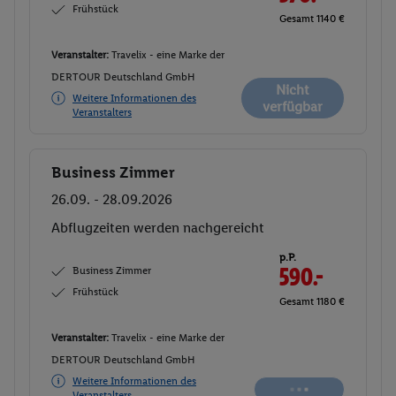
Frühstück
Gesamt 1140 €
Veranstalter:
Travelix - eine Marke der
DERTOUR Deutschland GmbH
Nicht
Weitere Informationen des
verfügbar
Veranstalters
Business Zimmer
Buchen
26.09. - 28.09.2026
Abflugzeiten werden nachgereicht
p.P.
Business Zimmer
590.-
Frühstück
Gesamt 1180 €
Veranstalter:
Travelix - eine Marke der
DERTOUR Deutschland GmbH
Weitere Informationen des
Veranstalters