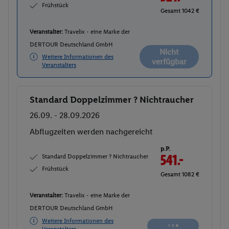
Frühstück
Gesamt 1042 €
Veranstalter:
Travelix - eine Marke der
DERTOUR Deutschland GmbH
Nicht
Weitere Informationen des
verfügbar
Veranstalters
Standard Doppelzimmer ? Nichtraucher
Buchen
26.09. - 28.09.2026
Abflugzeiten werden nachgereicht
p.P.
Standard Doppelzimmer ? Nichtraucher
541.-
Frühstück
Gesamt 1082 €
Veranstalter:
Travelix - eine Marke der
DERTOUR Deutschland GmbH
Weitere Informationen des
Veranstalters