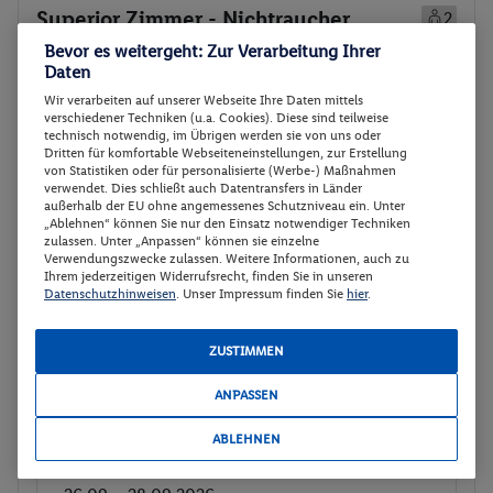
Superior Zimmer - Nichtraucher
2
Zimmerdetails
Bevor es weitergeht: Zur Verarbeitung Ihrer
Daten
Wir verarbeiten auf unserer Webseite Ihre Daten mittels
Superior Zimmer - Nichtraucher
Buchen
verschiedener Techniken (u.a. Cookies). Diese sind teilweise
technisch notwendig, im Übrigen werden sie von uns oder
26.09. - 28.09.2026
Dritten für komfortable Webseiteneinstellungen, zur Erstellung
von Statistiken oder für personalisierte (Werbe-) Maßnahmen
Abflugzeiten werden nachgereicht
verwendet. Dies schließt auch Datentransfers in Länder
außerhalb der EU ohne angemessenes Schutzniveau ein. Unter
p.P.
„Ablehnen“ können Sie nur den Einsatz notwendiger Techniken
Superior Zimmer - Nichtraucher
554.-
zulassen. Unter „Anpassen“ können sie einzelne
Frühstück
Verwendungszwecke zulassen. Weitere Informationen, auch zu
Gesamt 1108 €
Ihrem jederzeitigen Widerrufsrecht, finden Sie in unseren
Datenschutzhinweisen
. Unser Impressum finden Sie
hier
.
Veranstalter:
Travelix - eine Marke der
DERTOUR Deutschland GmbH
ZUSTIMMEN
Nicht
Weitere Informationen des
verfügbar
Veranstalters
ANPASSEN
ABLEHNEN
Superior Zimmer - Nichtraucher
Buchen