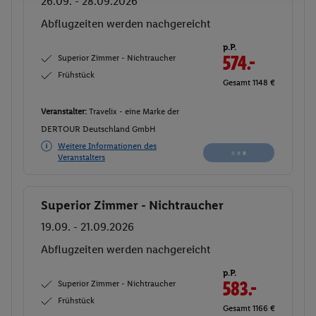
26.09. - 28.09.2026
Abflugzeiten werden nachgereicht
p.P.
Superior Zimmer - Nichtraucher
574.-
Frühstück
Gesamt 1148 €
Veranstalter:
Travelix - eine Marke der
DERTOUR Deutschland GmbH
Weitere Informationen des
Veranstalters
Superior Zimmer - Nichtraucher
Buchen
19.09. - 21.09.2026
Abflugzeiten werden nachgereicht
p.P.
Superior Zimmer - Nichtraucher
583.-
Frühstück
Gesamt 1166 €