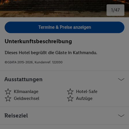
1/47
Bild 1 von 47.
Termine & Preise anzeigen
Unterkunftsbeschreibung
Dieses Hotel begrüßt die Gäste in Kathmandu.
©GIATA 2015-2026, Kundenref. 122030
Ausstattungen
Klimaanlage
Hotel-Safe
Geldwechsel
Aufzüge
Klimaanlage
Hotel-Safe
Reiseziel
Geldwechsel
Aufzüge
Café
Geschäfte