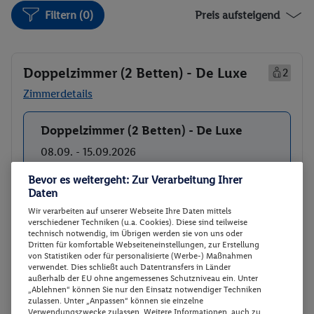
Filtern (0)
Preis aufsteigend
Doppelzimmer (2 Betten) - De Luxe
2
Zimmerdetails
Doppelzimmer (2 Betten) - De Luxe
Buchen
08.09. - 15.09.2026
Ab/ bis München (DE)
Flugdetails anzeigen
Bevor es weitergeht: Zur Verarbeitung Ihrer
Daten
Flex Tarif zubuchbar
p.P.
1338.-
Wir verarbeiten auf unserer Webseite Ihre Daten mittels
verschiedener Techniken (u.a. Cookies). Diese sind teilweise
Doppelzimmer (2 Betten) - De Luxe
Gesamt 2676 €
technisch notwendig, im Übrigen werden sie von uns oder
Frühstück
Dritten für komfortable Webseiteneinstellungen, zur Erstellung
von Statistiken oder für personalisierte (Werbe-) Maßnahmen
Rail & Fly (deutschlandweit)
verwendet. Dies schließt auch Datentransfers in Länder
Hotel-Transfer
außerhalb der EU ohne angemessenes Schutzniveau ein. Unter
„Ablehnen“ können Sie nur den Einsatz notwendiger Techniken
zulassen. Unter „Anpassen“ können sie einzelne
Veranstalter:
TUI Deutschland GmbH
Verwendungszwecke zulassen. Weitere Informationen, auch zu