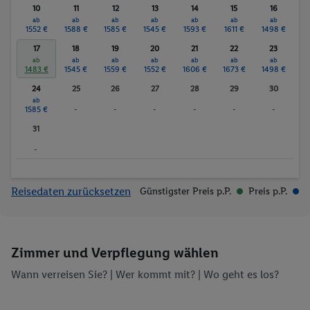
10
11
12
13
14
15
16
ab
ab
ab
ab
ab
ab
ab
1552 €
1588 €
1585 €
1545 €
1593 €
1611 €
1498 €
17
18
19
20
21
22
23
ab
ab
ab
ab
ab
ab
ab
1483 €
1545 €
1559 €
1552 €
1606 €
1673 €
1498 €
24
25
26
27
28
29
30
ab
1585 €
-
-
-
-
-
-
31
-
Reisedaten zurücksetzen
Günstigster Preis p.P.
Preis p.P.
Zimmer und Verpflegung wählen
Wann verreisen Sie? |
Wer kommt mit?
| Wo geht es los?