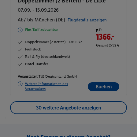
Doppelzimmer (2 Betten) - De Luxe
Buchen
07.09. - 15.09.2026
Ab/ bis München (DE)
Flugdetails anzeigen
Flex Tarif zubuchbar
p.P.
1366.-
Doppelzimmer (2 Betten) - De Luxe
Gesamt 2732 €
Frühstück
Rail & Fly (deutschlandweit)
Hotel-Transfer
Veranstalter:
TUI Deutschland GmbH
Weitere Informationen des
Buchen
Veranstalters
30 weitere Angebote anzeigen