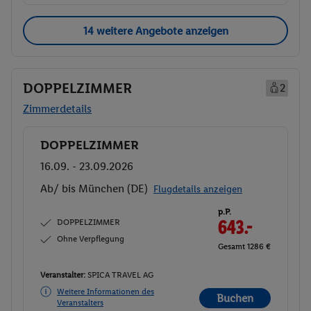
14 weitere Angebote anzeigen
DOPPELZIMMER
2
Zimmerdetails
DOPPELZIMMER
Buchen
16.09. - 23.09.2026
Ab/ bis München (DE)
Flugdetails anzeigen
p.P.
DOPPELZIMMER
643.-
Ohne Verpflegung
Gesamt 1286 €
Veranstalter:
SPICA TRAVEL AG
Weitere Informationen des
Buchen
Veranstalters