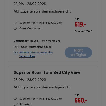
23.09. - 28.09.2026
Abflugzeiten werden nachgereicht
p.P.
Superior Room Twin Bed City View
619.-
Ohne Verpflegung
Gesamt 1238 €
Veranstalter:
Travelix - eine Marke der
DERTOUR Deutschland GmbH
Nicht
Weitere Informationen des
verfügbar
Veranstalters
Superior Room Twin Bed City View
Buchen
23.09. - 28.09.2026
Abflugzeiten werden nachgereicht
p.P.
Superior Room Twin Bed City View
660.-
Frühstück