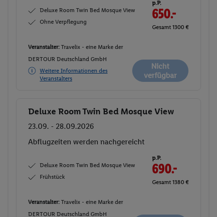
p.P.
Deluxe Room Twin Bed Mosque View
650.-
Ohne Verpflegung
Gesamt 1300 €
Veranstalter:
Travelix - eine Marke der
DERTOUR Deutschland GmbH
Nicht
Weitere Informationen des
verfügbar
Veranstalters
Deluxe Room Twin Bed Mosque View
Buchen
23.09. - 28.09.2026
Abflugzeiten werden nachgereicht
p.P.
Deluxe Room Twin Bed Mosque View
690.-
Frühstück
Gesamt 1380 €
Veranstalter:
Travelix - eine Marke der
DERTOUR Deutschland GmbH