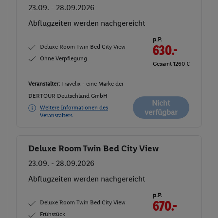
23.09. - 28.09.2026
Abflugzeiten werden nachgereicht
p.P.
Deluxe Room Twin Bed City View
630.-
Ohne Verpflegung
Gesamt 1260 €
Veranstalter:
Travelix - eine Marke der
DERTOUR Deutschland GmbH
Nicht
Weitere Informationen des
verfügbar
Veranstalters
Deluxe Room Twin Bed City View
Buchen
23.09. - 28.09.2026
Abflugzeiten werden nachgereicht
p.P.
Deluxe Room Twin Bed City View
670.-
Frühstück