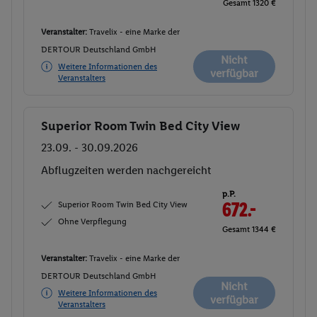
Gesamt 1320 €
Veranstalter:
Travelix - eine Marke der
DERTOUR Deutschland GmbH
Nicht
Weitere Informationen des
verfügbar
Veranstalters
Superior Room Twin Bed City View
Buchen
23.09. - 30.09.2026
Abflugzeiten werden nachgereicht
p.P.
Superior Room Twin Bed City View
672.-
Ohne Verpflegung
Gesamt 1344 €
Veranstalter:
Travelix - eine Marke der
DERTOUR Deutschland GmbH
Nicht
Weitere Informationen des
verfügbar
Veranstalters