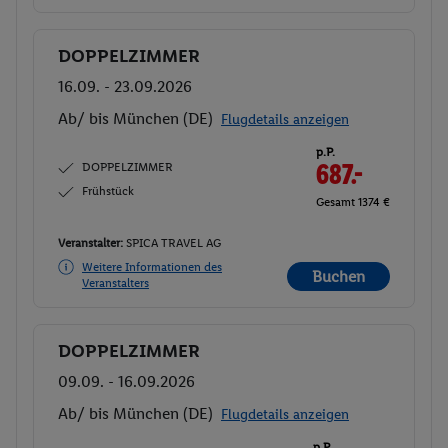
DOPPELZIMMER
Buchen
16.09. - 23.09.2026
Ab/ bis München (DE)
Flugdetails anzeigen
p.P.
DOPPELZIMMER
687.-
Frühstück
Gesamt 1374 €
Veranstalter:
SPICA TRAVEL AG
Weitere Informationen des
Buchen
Veranstalters
DOPPELZIMMER
Buchen
09.09. - 16.09.2026
Ab/ bis München (DE)
Flugdetails anzeigen
p.P.