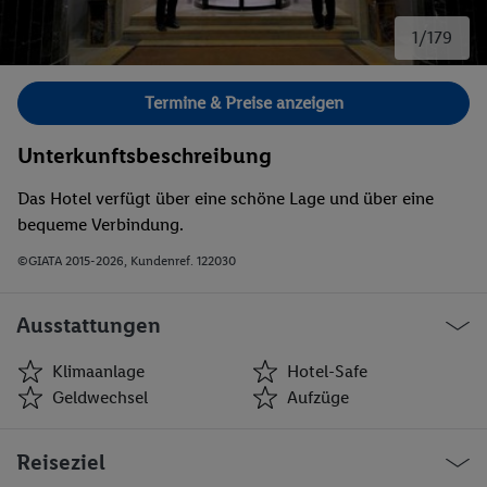
1/179
Bild 1 von 179.
Termine & Preise anzeigen
Unterkunftsbeschreibung
Das Hotel verfügt über eine schöne Lage und über eine
bequeme Verbindung.
©GIATA 2015-2026, Kundenref. 122030
Ausstattungen
Klimaanlage
Hotel-Safe
Geldwechsel
Aufzüge
Klimaanlage
Hotel-Safe
Reiseziel
Geldwechsel
Aufzüge