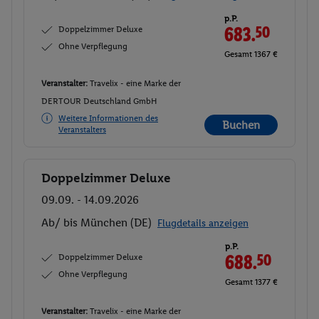
p.P.
Doppelzimmer Deluxe
683.
50
Ohne Verpflegung
Gesamt 1367 €
Veranstalter:
Travelix - eine Marke der
DERTOUR Deutschland GmbH
Weitere Informationen des
Buchen
Veranstalters
Doppelzimmer Deluxe
Buchen
09.09. - 14.09.2026
Ab/ bis München (DE)
Flugdetails anzeigen
p.P.
Doppelzimmer Deluxe
688.
50
Ohne Verpflegung
Gesamt 1377 €
Veranstalter:
Travelix - eine Marke der