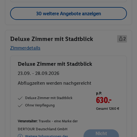
30 weitere Angebote anzeigen
Deluxe Zimmer mit Stadtblick
2
Zimmerdetails
Deluxe Zimmer mit Stadtblick
Buchen
23.09. - 28.09.2026
Abflugzeiten werden nachgereicht
p.P.
Deluxe Zimmer mit Stadtblick
630.-
Ohne Verpflegung
Gesamt 1260 €
Veranstalter:
Travelix - eine Marke der
DERTOUR Deutschland GmbH
Nicht
Weitere Informationen des