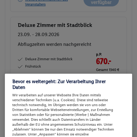
verfügbar
Veranstalters
Deluxe Zimmer mit Stadtblick
Buchen
23.09. - 28.09.2026
Abflugzeiten werden nachgereicht
p.P.
Deluxe Zimmer mit Stadtblick
670.-
Frühstück
Gesamt 1340 €
Bevor es weitergeht: Zur Verarbeitung Ihrer
Veranstalter:
Travelix - eine Marke der
Daten
DERTOUR Deutschland GmbH
Nicht
Wir verarbeiten auf unserer Webseite Ihre Daten mittels
Weitere Informationen des
verfügbar
verschiedener Techniken (u.a. Cookies). Diese sind teilweise
Veranstalters
technisch notwendig, im Übrigen werden sie von uns oder
Dritten für komfortable Webseiteneinstellungen, zur Erstellung
von Statistiken oder für personalisierte (Werbe-) Maßnahmen
verwendet. Dies schließt auch Datentransfers in Länder
Deluxe Zimmer mit Stadtblick
Buchen
außerhalb der EU ohne angemessenes Schutzniveau ein. Unter
„Ablehnen“ können Sie nur den Einsatz notwendiger Techniken
23.09. - 30.09.2026
zulassen. Unter „Anpassen“ können sie einzelne