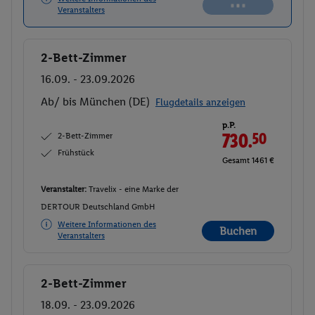
Veranstalters
2-Bett-Zimmer
Buchen
16.09. - 23.09.2026
Ab/ bis München (DE)
Flugdetails anzeigen
p.P.
2-Bett-Zimmer
730.
50
Frühstück
Gesamt 1461 €
Veranstalter:
Travelix - eine Marke der
DERTOUR Deutschland GmbH
Weitere Informationen des
Buchen
Veranstalters
2-Bett-Zimmer
Buchen
18.09. - 23.09.2026