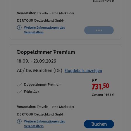
Gesamt 1212 €
Veranstalter:
Travelix - eine Marke der
DERTOUR Deutschland GmbH
Weitere Informationen des
Veranstalters
Doppelzimmer Premium
Buchen
18.09. - 23.09.2026
Ab/ bis München (DE)
Flugdetails anzeigen
p.P.
Doppelzimmer Premium
731.
50
Frühstück
Gesamt 1463 €
Veranstalter:
Travelix - eine Marke der
DERTOUR Deutschland GmbH
Weitere Informationen des
Buchen
Veranstalters