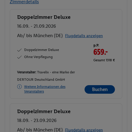
Zimmerdetails
Doppelzimmer Deluxe
Buchen
16.09. - 21.09.2026
Ab/ bis München (DE)
Flugdetails anzeigen
p.P.
Doppelzimmer Deluxe
659.-
Ohne Verpflegung
Gesamt 1318 €
Veranstalter:
Travelix - eine Marke der
DERTOUR Deutschland GmbH
Weitere Informationen des
Buchen
Veranstalters
Doppelzimmer Deluxe
Buchen
18.09. - 23.09.2026
Ab/ bis München (DE)
Flugdetails anzeigen