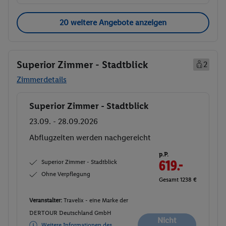
20 weitere Angebote anzeigen
Superior Zimmer - Stadtblick
2
Zimmerdetails
Superior Zimmer - Stadtblick
Buchen
23.09. - 28.09.2026
Abflugzeiten werden nachgereicht
p.P.
Superior Zimmer - Stadtblick
619.-
Ohne Verpflegung
Gesamt 1238 €
Veranstalter:
Travelix - eine Marke der
DERTOUR Deutschland GmbH
Nicht
Weitere Informationen des