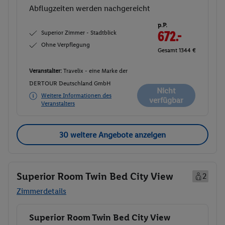
Abflugzeiten werden nachgereicht
p.P.
Superior Zimmer - Stadtblick
672.-
Ohne Verpflegung
Gesamt 1344 €
Veranstalter:
Travelix - eine Marke der
DERTOUR Deutschland GmbH
Nicht
Weitere Informationen des
verfügbar
Veranstalters
30 weitere Angebote anzeigen
Superior Room Twin Bed City View
2
Zimmerdetails
Superior Room Twin Bed City View
Buchen