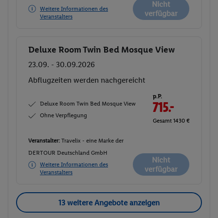
Nicht
Weitere Informationen des
verfügbar
Veranstalters
Deluxe Room Twin Bed Mosque View
Buchen
23.09. - 30.09.2026
Abflugzeiten werden nachgereicht
p.P.
Deluxe Room Twin Bed Mosque View
715.-
Ohne Verpflegung
Gesamt 1430 €
Veranstalter:
Travelix - eine Marke der
DERTOUR Deutschland GmbH
Nicht
Weitere Informationen des
verfügbar
Veranstalters
13 weitere Angebote anzeigen