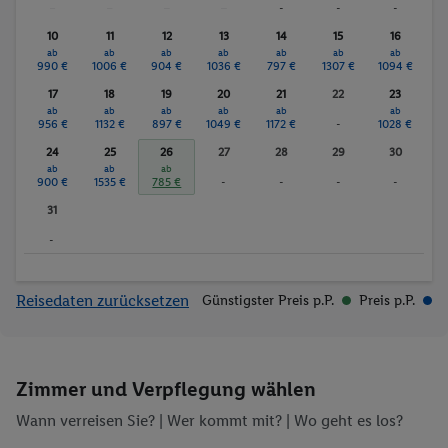
-
-
-
-
-
-
-
10
11
12
13
14
15
16
ab
ab
ab
ab
ab
ab
ab
990 €
1006 €
904 €
1036 €
797 €
1307 €
1094 €
17
18
19
20
21
22
23
ab
ab
ab
ab
ab
ab
956 €
1132 €
897 €
1049 €
1172 €
-
1028 €
24
25
26
27
28
29
30
ab
ab
ab
900 €
1535 €
785 €
-
-
-
-
31
-
Reisedaten zurücksetzen
Günstigster Preis p.P.
Preis p.P.
Zimmer und Verpflegung wählen
Wann verreisen Sie? |
Wer kommt mit?
| Wo geht es los?