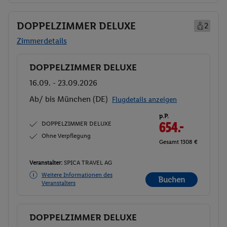
DOPPELZIMMER DELUXE
2
Zimmerdetails
DOPPELZIMMER DELUXE
Buchen
16.09. - 23.09.2026
Ab/ bis München (DE)
Flugdetails anzeigen
p.P.
DOPPELZIMMER DELUXE
654.-
Ohne Verpflegung
Gesamt 1308 €
Veranstalter:
SPICA TRAVEL AG
Weitere Informationen des
Buchen
Veranstalters
DOPPELZIMMER DELUXE
Buchen