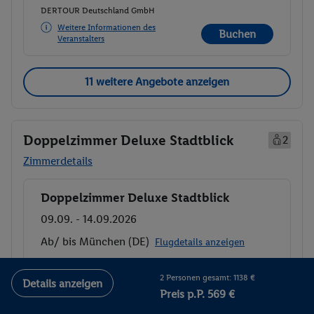
DERTOUR Deutschland GmbH
Weitere Informationen des
Buchen
Veranstalters
11 weitere Angebote anzeigen
Doppelzimmer Deluxe Stadtblick
2
Zimmerdetails
Doppelzimmer Deluxe Stadtblick
Buchen
09.09. - 14.09.2026
Ab/ bis München (DE)
Flugdetails anzeigen
p.P.
Doppelzimmer Deluxe Stadtblick
672.-
2 Personen gesamt: 1138 €
Details anzeigen
Ohne Verpflegung
Preis p.P. 569 €
Gesamt 1344 €