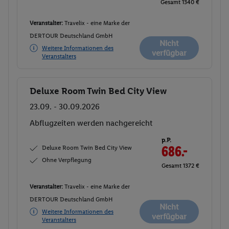
Gesamt 1340 €
Veranstalter:
Travelix - eine Marke der
DERTOUR Deutschland GmbH
Nicht
Weitere Informationen des
verfügbar
Veranstalters
Deluxe Room Twin Bed City View
Buchen
23.09. - 30.09.2026
Abflugzeiten werden nachgereicht
p.P.
Deluxe Room Twin Bed City View
686.-
Ohne Verpflegung
Gesamt 1372 €
Veranstalter:
Travelix - eine Marke der
DERTOUR Deutschland GmbH
Nicht
Weitere Informationen des
verfügbar
Veranstalters