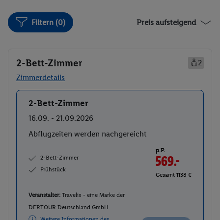
Filtern (0)
Preis aufsteigend
2-Bett-Zimmer
2
Zimmerdetails
2-Bett-Zimmer
Buchen
16.09. - 21.09.2026
Abflugzeiten werden nachgereicht
p.P.
2-Bett-Zimmer
569.-
Frühstück
Gesamt 1138 €
Veranstalter:
Travelix - eine Marke der
DERTOUR Deutschland GmbH
Weitere Informationen des