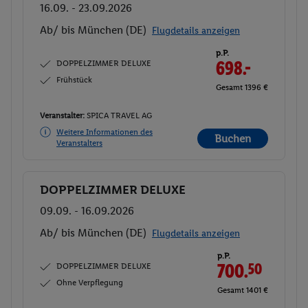
16.09. - 23.09.2026
Ab/ bis München (DE)
Flugdetails anzeigen
p.P.
DOPPELZIMMER DELUXE
698.-
Frühstück
Gesamt 1396 €
Veranstalter:
SPICA TRAVEL AG
Weitere Informationen des
Buchen
Veranstalters
DOPPELZIMMER DELUXE
Buchen
09.09. - 16.09.2026
Ab/ bis München (DE)
Flugdetails anzeigen
p.P.
DOPPELZIMMER DELUXE
700.
50
Ohne Verpflegung
Gesamt 1401 €