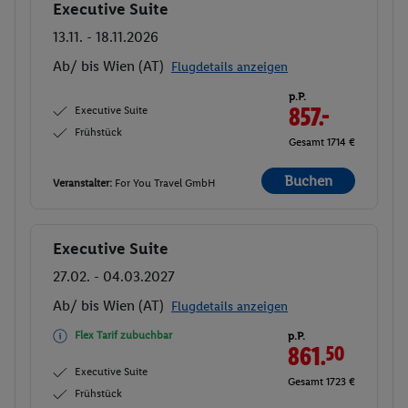
Executive Suite
Buchen
13.11. - 18.11.2026
Ab/ bis Wien (AT)
Flugdetails anzeigen
p.P.
Executive Suite
857.-
Frühstück
Gesamt 1714 €
Buchen
Veranstalter:
For You Travel GmbH
Executive Suite
Buchen
27.02. - 04.03.2027
Ab/ bis Wien (AT)
Flugdetails anzeigen
Flex Tarif zubuchbar
p.P.
861.
50
Executive Suite
Gesamt 1723 €
Frühstück