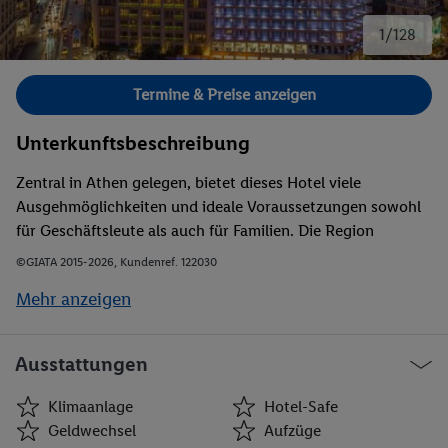
1/128
Bild 1 von 128.
Termine & Preise anzeigen
Unterkunftsbeschreibung
Zentral in Athen gelegen, bietet dieses Hotel viele
Ausgehmöglichkeiten und ideale Voraussetzungen sowohl
für Geschäftsleute als auch für Familien. Die Region
zeichnet sich durch eine abwechslungsreiche Landschaft
©GIATA 2015-2026, Kundenref. 122030
aus: In etwa 245 km liegt ein alpines Skigebiet, und ans
Mehr anzeigen
Meer gelangen die Gäste nach rund 22 km. Die nächsten
öffentlichen Verkehrsmittel liegen rund 50 m entfernt, Bus
(50 m) und Bahn (750 m) sind weitere Möglichkeiten, die
Ausstattungen
Umgebung zu erkunden.
Klimaanlage
Hotel-Safe
Geldwechsel
Aufzüge