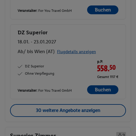
Buchen
Veranstalter:
For You Travel GmbH
DZ Superior
Buchen
18.01. - 23.01.2027
Ab/ bis Wien (AT)
Flugdetails anzeigen
p.P.
DZ Superior
558.
50
Ohne Verpflegung
Gesamt 1117 €
Buchen
Veranstalter:
For You Travel GmbH
30 weitere Angebote anzeigen
Superior Zimmer
2