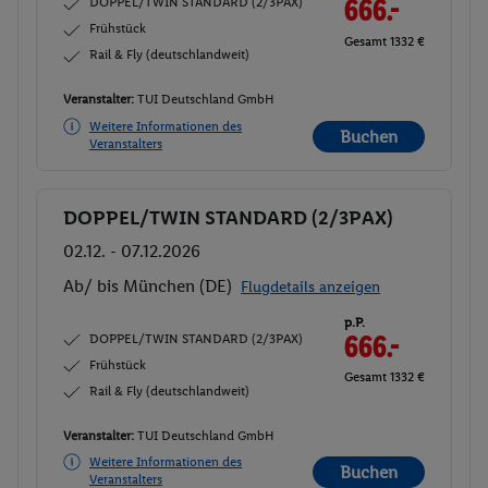
DOPPEL/TWIN STANDARD (2/3PAX)
666.-
Frühstück
Gesamt 1332 €
Rail & Fly (deutschlandweit)
Veranstalter:
TUI Deutschland GmbH
Weitere Informationen des
Buchen
Veranstalters
DOPPEL/TWIN STANDARD (2/3PAX)
Buchen
02.12. - 07.12.2026
Ab/ bis München (DE)
Flugdetails anzeigen
p.P.
DOPPEL/TWIN STANDARD (2/3PAX)
666.-
Frühstück
Gesamt 1332 €
Rail & Fly (deutschlandweit)
Veranstalter:
TUI Deutschland GmbH
Weitere Informationen des
Buchen
Veranstalters