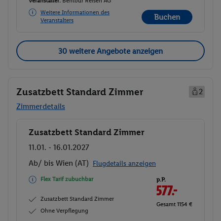
Veranstalter:
Bentour Reisen AG
Weitere Informationen des
Buchen
Veranstalters
30 weitere Angebote anzeigen
Zusatzbett Standard Zimmer
2
Zimmerdetails
Zusatzbett Standard Zimmer
Buchen
11.01. - 16.01.2027
Ab/ bis Wien (AT)
Flugdetails anzeigen
Flex Tarif zubuchbar
p.P.
577.-
Zusatzbett Standard Zimmer
Gesamt 1154 €
Ohne Verpflegung