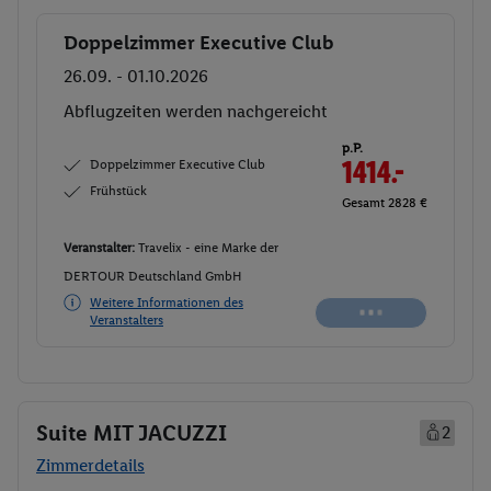
Doppelzimmer Executive Club
Buchen
26.09. - 01.10.2026
Ab/ bis Klagenfurt (AT)
Flugdetails anzeigen
p.P.
Doppelzimmer Executive Club
1414.-
Frühstück
Gesamt 2828 €
Veranstalter:
Travelix - eine Marke der
DERTOUR Deutschland GmbH
Weitere Informationen des
Buchen
Veranstalters
Suite MIT JACUZZI
2
Zimmerdetails