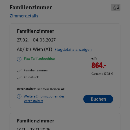
Familienzimmer
2
Zimmerdetails
Familienzimmer
Buchen
27.02. - 04.03.2027
Ab/ bis Wien (AT)
Flugdetails anzeigen
Flex Tarif zubuchbar
p.P.
864.-
Familienzimmer
Gesamt 1728 €
Frühstück
Veranstalter:
Bentour Reisen AG
Weitere Informationen des
Buchen
Veranstalters
Familienzimmer
Buchen
13.11. - 18.11.2026