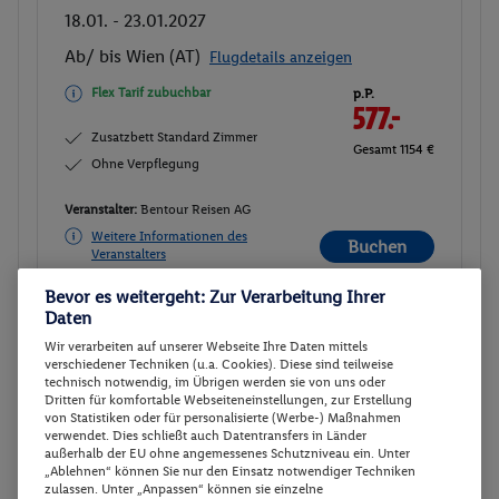
18.01. - 23.01.2027
Ab/ bis Wien (AT)
Flugdetails anzeigen
Flex Tarif zubuchbar
p.P.
577.-
Zusatzbett Standard Zimmer
Gesamt 1154 €
Ohne Verpflegung
Veranstalter:
Bentour Reisen AG
Weitere Informationen des
Buchen
Veranstalters
Bevor es weitergeht: Zur Verarbeitung Ihrer
Daten
30 weitere Angebote anzeigen
Wir verarbeiten auf unserer Webseite Ihre Daten mittels
verschiedener Techniken (u.a. Cookies). Diese sind teilweise
technisch notwendig, im Übrigen werden sie von uns oder
Dritten für komfortable Webseiteneinstellungen, zur Erstellung
DOPPEL/TWIN STANDARD (2/3PAX)
2
von Statistiken oder für personalisierte (Werbe-) Maßnahmen
verwendet. Dies schließt auch Datentransfers in Länder
Zimmerdetails
außerhalb der EU ohne angemessenes Schutzniveau ein. Unter
„Ablehnen“ können Sie nur den Einsatz notwendiger Techniken
zulassen. Unter „Anpassen“ können sie einzelne