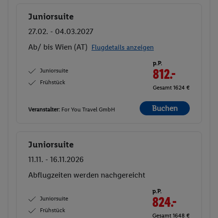
Juniorsuite
Buchen
27.02. - 04.03.2027
Ab/ bis Wien (AT)
Flugdetails anzeigen
p.P.
Juniorsuite
812.-
Frühstück
Gesamt 1624 €
Buchen
Veranstalter:
For You Travel GmbH
Juniorsuite
Buchen
11.11. - 16.11.2026
Ab/ bis Wien (AT)
Flugdetails anzeigen
p.P.
Juniorsuite
847.-
Frühstück
Gesamt 1694 €