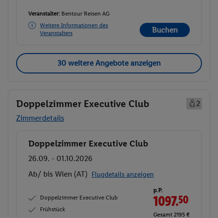
Veranstalter:
Bentour Reisen AG
Weitere Informationen des
Buchen
Veranstalters
30 weitere Angebote anzeigen
Doppelzimmer Executive Club
2
Zimmerdetails
Doppelzimmer Executive Club
Buchen
26.09. - 01.10.2026
Ab/ bis Wien (AT)
Flugdetails anzeigen
p.P.
Doppelzimmer Executive Club
1097.
50
Frühstück
Gesamt 2195 €