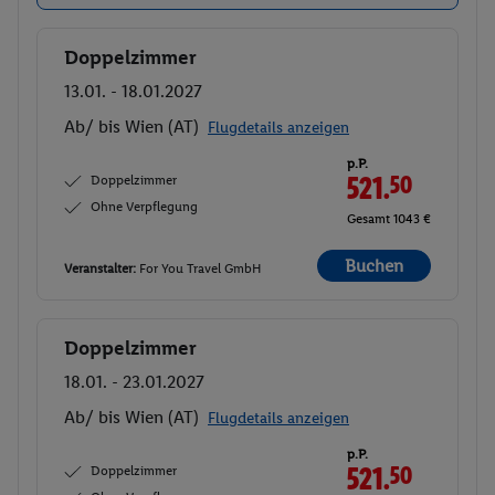
Doppelzimmer
Buchen
13.01. - 18.01.2027
Ab/ bis Wien (AT)
Flugdetails anzeigen
p.P.
Doppelzimmer
521.
50
Ohne Verpflegung
Gesamt 1043 €
Buchen
Veranstalter:
For You Travel GmbH
Doppelzimmer
Buchen
18.01. - 23.01.2027
Ab/ bis Wien (AT)
Flugdetails anzeigen
p.P.
Doppelzimmer
521.
50