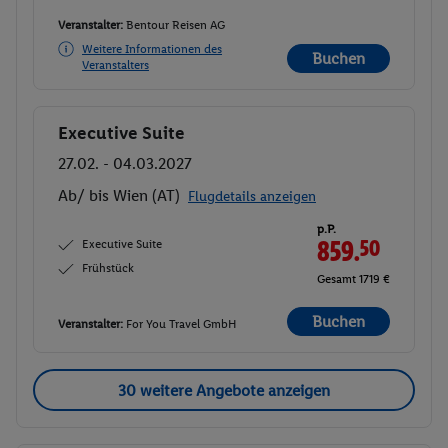
Veranstalter:
Bentour Reisen AG
Weitere Informationen des
Buchen
Veranstalters
Executive Suite
Buchen
27.02. - 04.03.2027
Ab/ bis Wien (AT)
Flugdetails anzeigen
p.P.
Executive Suite
859.
50
Frühstück
Gesamt 1719 €
Buchen
Veranstalter:
For You Travel GmbH
30 weitere Angebote anzeigen