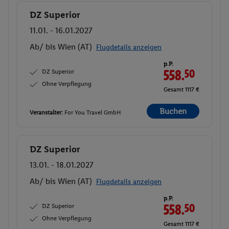
DZ Superior
Buchen
11.01. - 16.01.2027
Ab/ bis Wien (AT)
Flugdetails anzeigen
p.P.
DZ Superior
558.
50
Ohne Verpflegung
Gesamt 1117 €
Buchen
Veranstalter:
For You Travel GmbH
DZ Superior
Buchen
13.01. - 18.01.2027
Ab/ bis Wien (AT)
Flugdetails anzeigen
p.P.
DZ Superior
558.
50
Ohne Verpflegung
Gesamt 1117 €