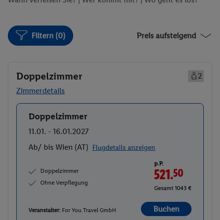
Filtern (0)
Preis aufsteigend
Doppelzimmer
2
Zimmerdetails
Doppelzimmer
Buchen
11.01. - 16.01.2027
Ab/ bis Wien (AT)
Flugdetails anzeigen
p.P.
Doppelzimmer
521.
50
Ohne Verpflegung
Gesamt 1043 €
Buchen
Veranstalter:
For You Travel GmbH