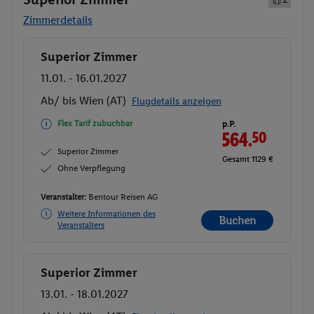
Zimmerdetails
Superior Zimmer
Buchen
11.01. - 16.01.2027
Ab/ bis Wien (AT)
Flugdetails anzeigen
Flex Tarif zubuchbar
p.P.
564.
50
Superior Zimmer
Gesamt 1129 €
Ohne Verpflegung
Veranstalter:
Bentour Reisen AG
Weitere Informationen des
Buchen
Veranstalters
Superior Zimmer
Buchen
13.01. - 18.01.2027