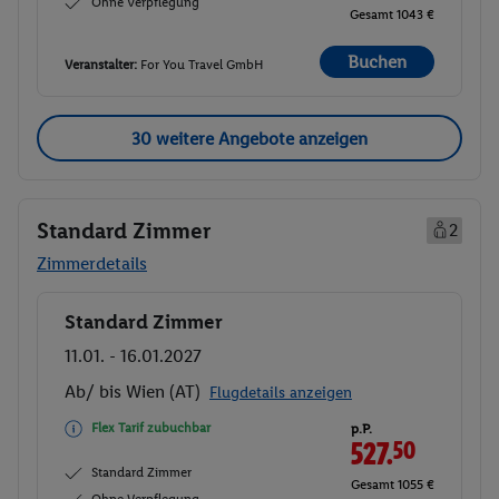
Ohne Verpflegung
Gesamt 1043 €
Buchen
Veranstalter:
For You Travel GmbH
30 weitere Angebote anzeigen
Standard Zimmer
2
Zimmerdetails
Standard Zimmer
Buchen
11.01. - 16.01.2027
Ab/ bis Wien (AT)
Flugdetails anzeigen
Flex Tarif zubuchbar
p.P.
527.
50
Standard Zimmer
Gesamt 1055 €