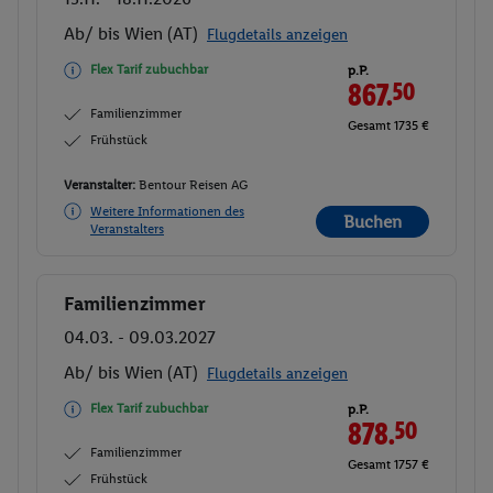
Ab/ bis Wien (AT)
Flugdetails anzeigen
Flex Tarif zubuchbar
p.P.
867.
50
Familienzimmer
Gesamt 1735 €
Frühstück
Veranstalter:
Bentour Reisen AG
Weitere Informationen des
Buchen
Veranstalters
Familienzimmer
Buchen
04.03. - 09.03.2027
Ab/ bis Wien (AT)
Flugdetails anzeigen
Flex Tarif zubuchbar
p.P.
878.
50
Familienzimmer
Gesamt 1757 €
Frühstück