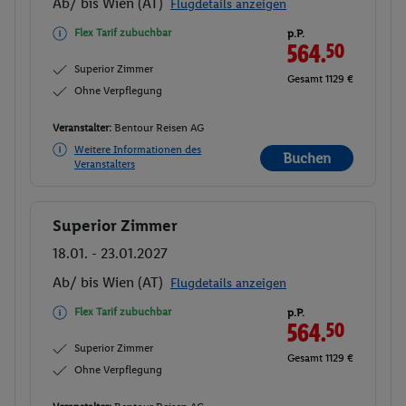
Ab/ bis Wien (AT)
Flugdetails anzeigen
Flex Tarif zubuchbar
p.P.
564.
50
Superior Zimmer
Gesamt 1129 €
Ohne Verpflegung
Veranstalter:
Bentour Reisen AG
Weitere Informationen des
Buchen
Veranstalters
Superior Zimmer
Buchen
18.01. - 23.01.2027
Ab/ bis Wien (AT)
Flugdetails anzeigen
Flex Tarif zubuchbar
p.P.
564.
50
Superior Zimmer
Gesamt 1129 €
Ohne Verpflegung