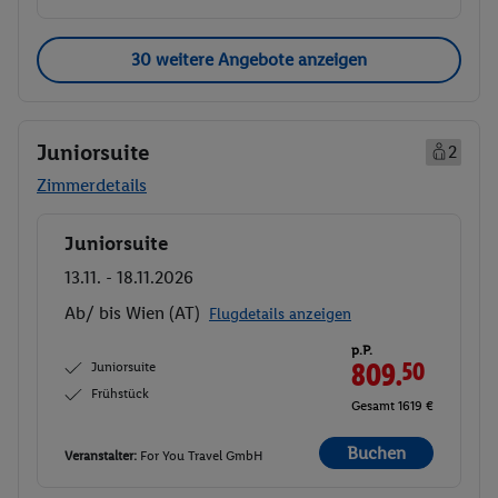
30 weitere Angebote anzeigen
Juniorsuite
2
Zimmerdetails
Juniorsuite
Buchen
13.11. - 18.11.2026
Ab/ bis Wien (AT)
Flugdetails anzeigen
p.P.
Juniorsuite
809.
50
Frühstück
Gesamt 1619 €
Buchen
Veranstalter:
For You Travel GmbH