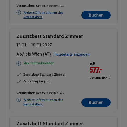
Veranstalter:
Bentour Reisen AG
Weitere Informationen des
Buchen
Veranstalters
Zusatzbett Standard Zimmer
Buchen
13.01. - 18.01.2027
Ab/ bis Wien (AT)
Flugdetails anzeigen
Flex Tarif zubuchbar
p.P.
577.-
Zusatzbett Standard Zimmer
Gesamt 1154 €
Ohne Verpflegung
Veranstalter:
Bentour Reisen AG
Weitere Informationen des
Buchen
Veranstalters
Zusatzbett Standard Zimmer
Buchen