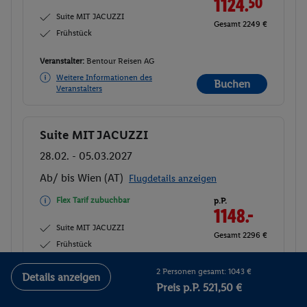
1124.
50
Suite MIT JACUZZI
Gesamt 2249 €
Frühstück
Veranstalter:
Bentour Reisen AG
Weitere Informationen des
Buchen
Veranstalters
Suite MIT JACUZZI
Buchen
28.02. - 05.03.2027
Ab/ bis Wien (AT)
Flugdetails anzeigen
Flex Tarif zubuchbar
p.P.
1148.-
Suite MIT JACUZZI
Gesamt 2296 €
Frühstück
2 Personen gesamt: 1043 €
Veranstalter:
Bentour Reisen AG
Details anzeigen
Preis p.P. 521,50 €
Weitere Informationen des
Buchen
Veranstalters