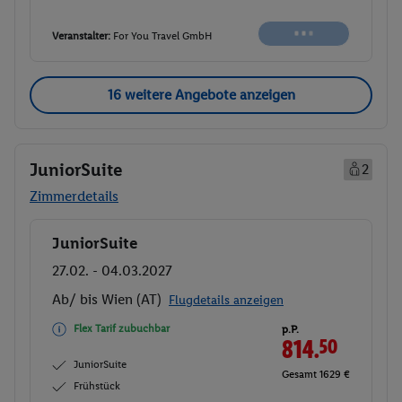
Buchen
Veranstalter:
For You Travel GmbH
16 weitere Angebote anzeigen
JuniorSuite
2
Zimmerdetails
JuniorSuite
Buchen
27.02. - 04.03.2027
Ab/ bis Wien (AT)
Flugdetails anzeigen
Flex Tarif zubuchbar
p.P.
814.
50
JuniorSuite
Gesamt 1629 €
Frühstück