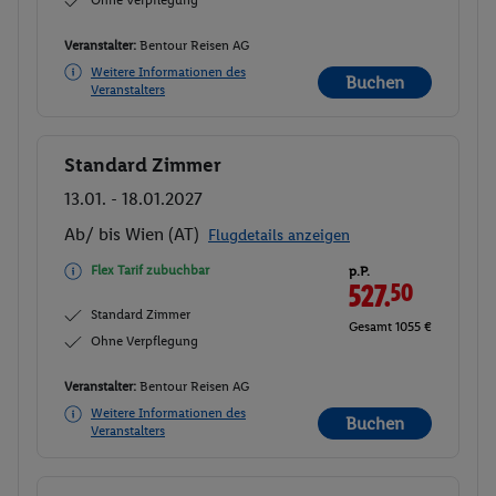
Ohne Verpflegung
Veranstalter:
Bentour Reisen AG
Weitere Informationen des
Buchen
Veranstalters
Standard Zimmer
Buchen
13.01. - 18.01.2027
Ab/ bis Wien (AT)
Flugdetails anzeigen
Flex Tarif zubuchbar
p.P.
527.
50
Standard Zimmer
Gesamt 1055 €
Ohne Verpflegung
Veranstalter:
Bentour Reisen AG
Weitere Informationen des
Buchen
Veranstalters