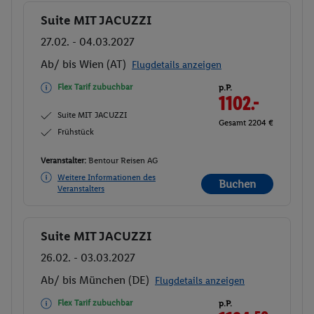
Suite MIT JACUZZI
Buchen
27.02. - 04.03.2027
Ab/ bis Wien (AT)
Flugdetails anzeigen
Flex Tarif zubuchbar
p.P.
1102.-
Suite MIT JACUZZI
Gesamt 2204 €
Frühstück
Veranstalter:
Bentour Reisen AG
Weitere Informationen des
Buchen
Veranstalters
Suite MIT JACUZZI
Buchen
26.02. - 03.03.2027
Ab/ bis München (DE)
Flugdetails anzeigen
Flex Tarif zubuchbar
p.P.