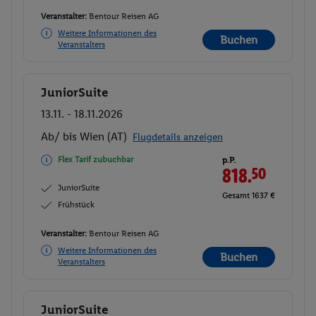
Veranstalter:
Bentour Reisen AG
Weitere Informationen des
Buchen
Veranstalters
JuniorSuite
Buchen
13.11. - 18.11.2026
Ab/ bis Wien (AT)
Flugdetails anzeigen
Flex Tarif zubuchbar
p.P.
818.
50
JuniorSuite
Gesamt 1637 €
Frühstück
Veranstalter:
Bentour Reisen AG
Weitere Informationen des
Buchen
Veranstalters
JuniorSuite
Buchen