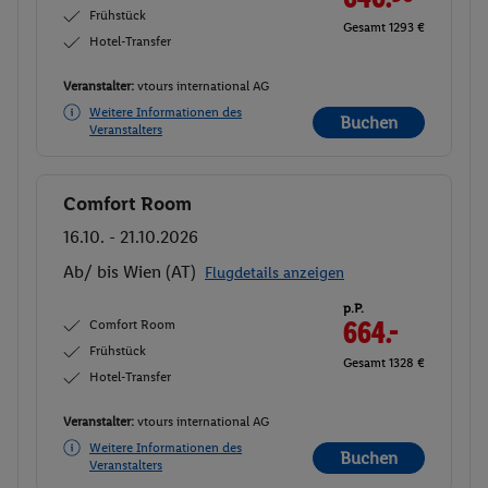
Frühstück
Gesamt 1293 €
Hotel-Transfer
Veranstalter:
vtours international AG
Weitere Informationen des
Buchen
Veranstalters
Comfort Room
Buchen
16.10. - 21.10.2026
Ab/ bis Wien (AT)
Flugdetails anzeigen
p.P.
Comfort Room
664.-
Frühstück
Gesamt 1328 €
Hotel-Transfer
Veranstalter:
vtours international AG
Weitere Informationen des
Buchen
Veranstalters