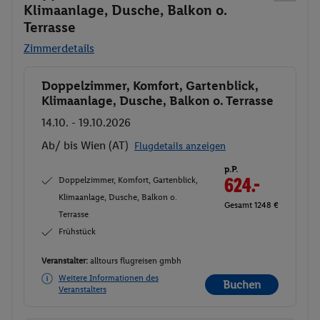
Klimaanlage, Dusche, Balkon o.
Terrasse
Zimmerdetails
Doppelzimmer, Komfort, Gartenblick,
Buchen
Klimaanlage, Dusche, Balkon o. Terrasse
14.10. - 19.10.2026
Ab/ bis Wien (AT)
Flugdetails anzeigen
p.P.
Doppelzimmer, Komfort, Gartenblick,
624.-
Klimaanlage, Dusche, Balkon o.
Gesamt 1248 €
Terrasse
Frühstück
Veranstalter:
alltours flugreisen gmbh
Weitere Informationen des
Buchen
Veranstalters