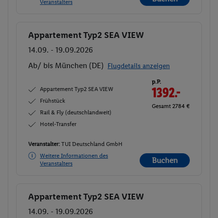
Veranstalters
Appartement Typ2 SEA VIEW
Buchen
14.09. - 19.09.2026
Ab/ bis München (DE)
Flugdetails anzeigen
p.P.
Appartement Typ2 SEA VIEW
1392.-
Frühstück
Gesamt 2784 €
Rail & Fly (deutschlandweit)
Hotel-Transfer
Veranstalter:
TUI Deutschland GmbH
Weitere Informationen des
Buchen
Veranstalters
Appartement Typ2 SEA VIEW
Buchen
14.09. - 19.09.2026