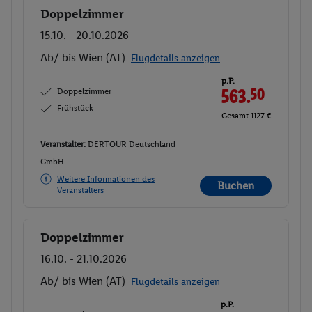
Doppelzimmer
Buchen
15.10. - 20.10.2026
Ab/ bis Wien (AT)
Flugdetails anzeigen
p.P.
Doppelzimmer
563.
50
Frühstück
Gesamt 1127 €
Veranstalter:
DERTOUR Deutschland
GmbH
Weitere Informationen des
Buchen
Veranstalters
Doppelzimmer
Buchen
16.10. - 21.10.2026
Ab/ bis Wien (AT)
Flugdetails anzeigen
p.P.