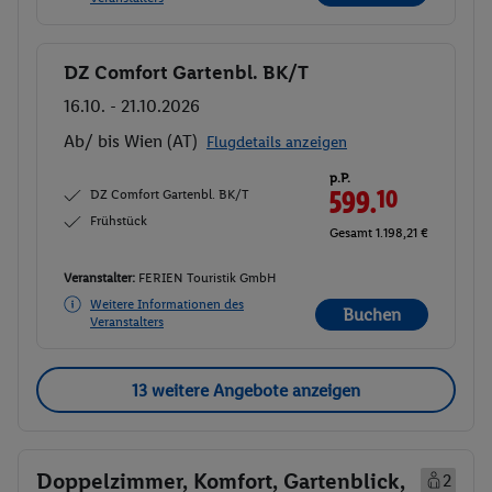
DZ Comfort Gartenbl. BK/T
Buchen
16.10. - 21.10.2026
Ab/ bis Wien (AT)
Flugdetails anzeigen
p.P.
DZ Comfort Gartenbl. BK/T
599.
10
Frühstück
Gesamt 1.198,21 €
Veranstalter:
FERIEN Touristik GmbH
Weitere Informationen des
Buchen
Veranstalters
13 weitere Angebote anzeigen
Doppelzimmer, Komfort, Gartenblick,
2