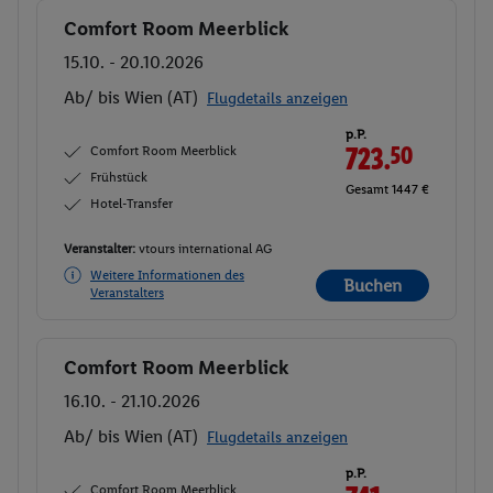
Comfort Room Meerblick
Buchen
15.10. - 20.10.2026
Ab/ bis Wien (AT)
Flugdetails anzeigen
p.P.
Comfort Room Meerblick
723.
50
Frühstück
Gesamt 1447 €
Hotel-Transfer
Veranstalter:
vtours international AG
Weitere Informationen des
Buchen
Veranstalters
Comfort Room Meerblick
Buchen
16.10. - 21.10.2026
Ab/ bis Wien (AT)
Flugdetails anzeigen
p.P.
Comfort Room Meerblick