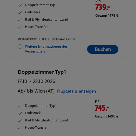
p.P.
Doppelzimmer Typ1
739.-
Frühstück
Gesamt 1478 €
Rail & Fly (deutschlandweit)
Hotel-Transfer
Veranstalter:
TUI Deutschland GmbH
Weitere Informationen des
Buchen
Veranstalters
Doppelzimmer Typ1
Buchen
17.10. - 22.10.2026
Ab/ bis Wien (AT)
Flugdetails anzeigen
p.P.
Doppelzimmer Typ1
745.-
Frühstück
Gesamt 1490 €
Rail & Fly (deutschlandweit)
Hotel-Transfer