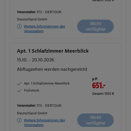
Gesamt 1302 €
Veranstalter:
ITS - DERTOUR
Deutschland GmbH
Nicht
Weitere Informationen des
verfügbar
Veranstalters
Apt. 1 Schlafzimmer Meerblick
Buchen
15.10. - 20.10.2026
Abflugzeiten werden nachgereicht
p.P.
Apt. 1 Schlafzimmer Meerblick
651.-
Frühstück
Gesamt 1302 €
Veranstalter:
ITS - DERTOUR
Deutschland GmbH
Nicht
Weitere Informationen des
verfügbar
Veranstalters