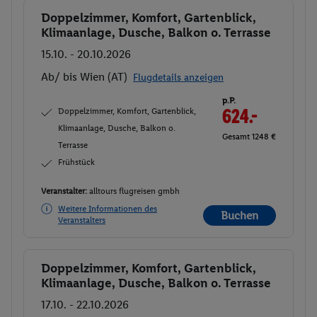
Doppelzimmer, Komfort, Gartenblick,
Buchen
Klimaanlage, Dusche, Balkon o. Terrasse
15.10. - 20.10.2026
Ab/ bis Wien (AT)
Flugdetails anzeigen
p.P.
Doppelzimmer, Komfort, Gartenblick,
624.-
Klimaanlage, Dusche, Balkon o.
Gesamt 1248 €
Terrasse
Frühstück
Veranstalter:
alltours flugreisen gmbh
Weitere Informationen des
Buchen
Veranstalters
Doppelzimmer, Komfort, Gartenblick,
Buchen
Klimaanlage, Dusche, Balkon o. Terrasse
17.10. - 22.10.2026