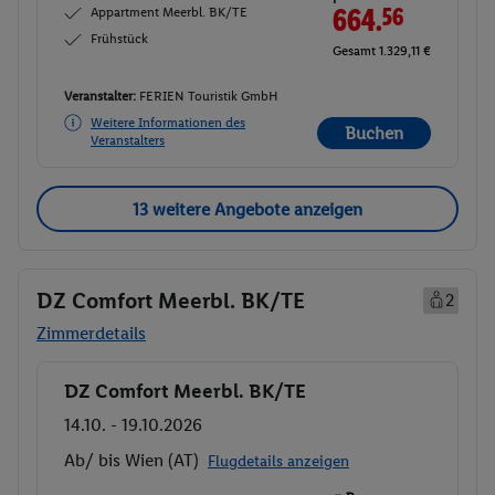
Appartment Meerbl. BK/TE
664.
56
Frühstück
Gesamt 1.329,11 €
Veranstalter:
FERIEN Touristik GmbH
Weitere Informationen des
Buchen
Veranstalters
13 weitere Angebote anzeigen
DZ Comfort Meerbl. BK/TE
2
Zimmerdetails
DZ Comfort Meerbl. BK/TE
Buchen
14.10. - 19.10.2026
Ab/ bis Wien (AT)
Flugdetails anzeigen