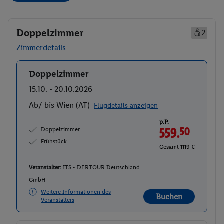
Doppelzimmer
2
Zimmerdetails
Doppelzimmer
Buchen
15.10. - 20.10.2026
Ab/ bis Wien (AT)
Flugdetails anzeigen
p.P.
Doppelzimmer
559.
50
Frühstück
Gesamt 1119 €
Veranstalter:
ITS - DERTOUR Deutschland
GmbH
Weitere Informationen des
Buchen
Veranstalters