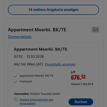
14 weitere Angebote anzeigen
Appartment Meerbl. BK/TE
2
Zimmerdetails
Appartment Meerbl. BK/TE
Buchen
07.10. - 12.10.2026
Ab/ bis Wien (AT)
Flugdetails anzeigen
p.P.
Appartment Meerbl. BK/TE
676.
52
Frühstück
Gesamt 1.353,03 €
Veranstalter:
FERIEN Touristik GmbH
Weitere Informationen des
Buchen
Veranstalters