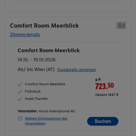
Comfort Room Meerblick
2
Zimmerdetails
Comfort Room Meerblick
Buchen
14.10. - 19.10.2026
Ab/ bis Wien (AT)
Flugdetails anzeigen
p.P.
Comfort Room Meerblick
723.
50
Frühstück
Gesamt 1447 €
Hotel-Transfer
Veranstalter:
vtours international AG
Weitere Informationen des
Buchen
Veranstalters