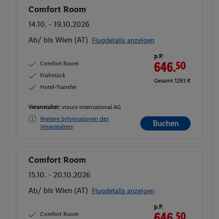
Comfort Room
Buchen
14.10. - 19.10.2026
Ab/ bis Wien (AT)
Flugdetails anzeigen
p.P.
Comfort Room
646.
50
Frühstück
Gesamt 1293 €
Hotel-Transfer
Veranstalter:
vtours international AG
Weitere Informationen des
Buchen
Veranstalters
Comfort Room
Buchen
15.10. - 20.10.2026
Ab/ bis Wien (AT)
Flugdetails anzeigen
p.P.
Comfort Room
646.
50