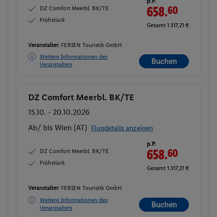
p.P.
DZ Comfort Meerbl. BK/TE
658.
60
Frühstück
Gesamt 1.317,21 €
Veranstalter:
FERIEN Touristik GmbH
Weitere Informationen des
Buchen
Veranstalters
DZ Comfort Meerbl. BK/TE
Buchen
15.10. - 20.10.2026
Ab/ bis Wien (AT)
Flugdetails anzeigen
p.P.
DZ Comfort Meerbl. BK/TE
658.
60
Frühstück
Gesamt 1.317,21 €
Veranstalter:
FERIEN Touristik GmbH
Weitere Informationen des
Buchen
Veranstalters