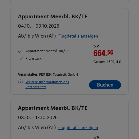
Appartment Meerbl. BK/TE
Buchen
04.10. - 09.10.2026
Ab/ bis Wien (AT)
Flugdetails anzeigen
p.P.
Appartment Meerbl. BK/TE
664.
56
Frühstück
Gesamt 1.329,11 €
Veranstalter:
FERIEN Touristik GmbH
Weitere Informationen des
Buchen
Veranstalters
Appartment Meerbl. BK/TE
Buchen
08.10. - 13.10.2026
Ab/ bis Wien (AT)
Flugdetails anzeigen
p.P.