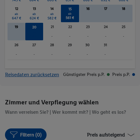
Bräunungsstudio/Sola
Fitnessstudio
12
13
14
16
17
18
15
rium
ab
ab
ab
ab
561 €
647 €
624 €
582 €
Wassersport
Sauna
Massagen
19
21
22
23
24
25
20
ab
635 €
-
-
-
-
-
26
27
28
29
30
31
-
-
-
-
-
-
Reisedaten zurücksetzen
Günstigster Preis p.P.
Preis p.P.
Zimmer und Verpflegung wählen
Wann verreisen Sie? |
Wer kommt mit?
| Wo geht es los?
Filtern (0)
Preis aufsteigend