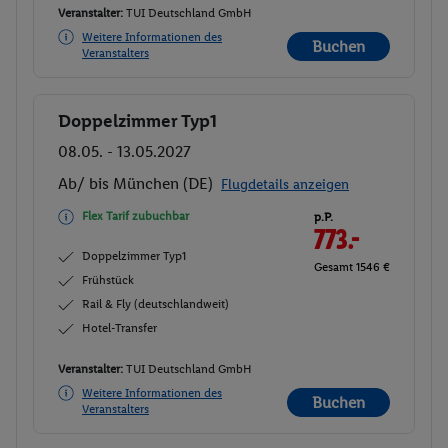
Veranstalter:
TUI Deutschland GmbH
Weitere Informationen des
Buchen
Veranstalters
Doppelzimmer Typ1
Buchen
08.05. - 13.05.2027
Ab/ bis München (DE)
Flugdetails anzeigen
Flex Tarif zubuchbar
p.P.
773.-
Doppelzimmer Typ1
Gesamt 1546 €
Frühstück
Rail & Fly (deutschlandweit)
Hotel-Transfer
Veranstalter:
TUI Deutschland GmbH
Weitere Informationen des
Buchen
Veranstalters