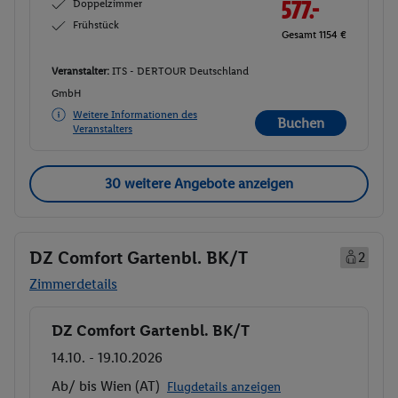
Doppelzimmer
577.-
Frühstück
Gesamt 1154 €
Veranstalter:
ITS - DERTOUR Deutschland
GmbH
Weitere Informationen des
Buchen
Veranstalters
30 weitere Angebote anzeigen
DZ Comfort Gartenbl. BK/T
2
Zimmerdetails
DZ Comfort Gartenbl. BK/T
Buchen
14.10. - 19.10.2026
Ab/ bis Wien (AT)
Flugdetails anzeigen