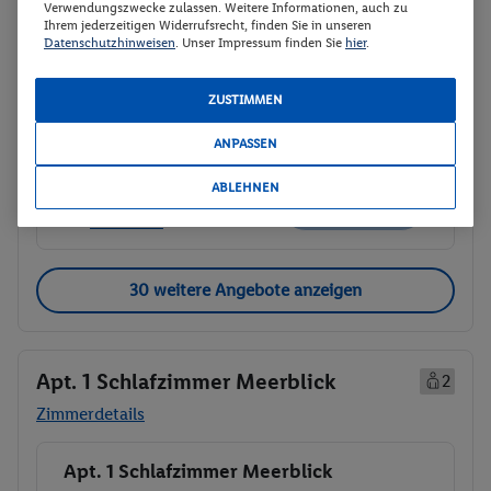
Verwendungszwecke zulassen. Weitere Informationen, auch zu
Abflugzeiten werden nachgereicht
Ihrem jederzeitigen Widerrufsrecht, finden Sie in unseren
Datenschutzhinweisen
. Unser Impressum finden Sie
hier
.
p.P.
Dreibettzimmer Meerblick
652.-
Frühstück
ZUSTIMMEN
Gesamt 1304 €
ANPASSEN
Veranstalter:
DERTOUR Deutschland
GmbH
ABLEHNEN
Nicht
Weitere Informationen des
verfügbar
Veranstalters
30 weitere Angebote anzeigen
Apt. 1 Schlafzimmer Meerblick
2
Zimmerdetails
Apt. 1 Schlafzimmer Meerblick
Buchen