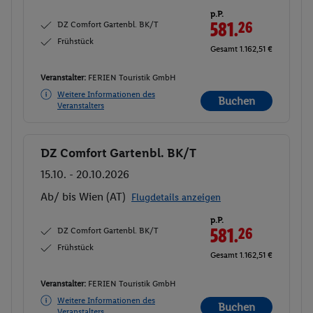
p.P.
DZ Comfort Gartenbl. BK/T
581.
26
Frühstück
Gesamt 1.162,51 €
Veranstalter:
FERIEN Touristik GmbH
Weitere Informationen des
Buchen
Veranstalters
DZ Comfort Gartenbl. BK/T
Buchen
15.10. - 20.10.2026
Ab/ bis Wien (AT)
Flugdetails anzeigen
p.P.
DZ Comfort Gartenbl. BK/T
581.
26
Frühstück
Gesamt 1.162,51 €
Veranstalter:
FERIEN Touristik GmbH
Weitere Informationen des
Buchen
Veranstalters