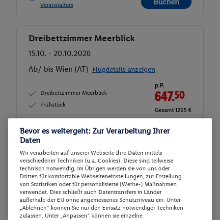
Buchen
Veranstalters
Dreibettzimmer Meerblick
Buchen
15.10. - 20.10.2026
Ab/ bis Wien (AT)
Flugdetails anzeigen
p.P.
Dreibettzimmer Meerblick
647.
50
Frühstück
Gesamt 1295 €
Bevor es weitergeht: Zur Verarbeitung Ihrer
Veranstalter:
ITS - DERTOUR Deutschland
Daten
GmbH
Wir verarbeiten auf unserer Webseite Ihre Daten mittels
Weitere Informationen des
Buchen
verschiedener Techniken (u.a. Cookies). Diese sind teilweise
Veranstalters
technisch notwendig, im Übrigen werden sie von uns oder
Dritten für komfortable Webseiteneinstellungen, zur Erstellung
von Statistiken oder für personalisierte (Werbe-) Maßnahmen
verwendet. Dies schließt auch Datentransfers in Länder
Dreibettzimmer Meerblick
Buchen
außerhalb der EU ohne angemessenes Schutzniveau ein. Unter
„Ablehnen“ können Sie nur den Einsatz notwendiger Techniken
14.10. - 19.10.2026
zulassen. Unter „Anpassen“ können sie einzelne