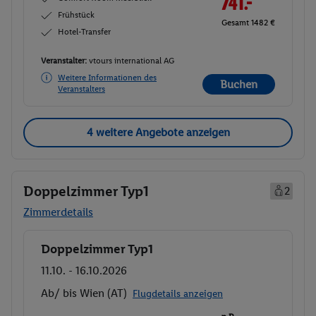
741.-
Frühstück
Gesamt 1482 €
Hotel-Transfer
Veranstalter:
vtours international AG
Weitere Informationen des
Buchen
Veranstalters
4 weitere Angebote anzeigen
Doppelzimmer Typ1
2
Zimmerdetails
Doppelzimmer Typ1
Buchen
11.10. - 16.10.2026
Ab/ bis Wien (AT)
Flugdetails anzeigen