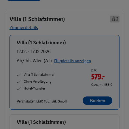
Villa (1 Schlafzimmer)
2
Zimmerdetails
Villa (1 Schlafzimmer)
Buchen
12.12. - 17.12.2026
Ab/ bis Wien (AT)
Flugdetails anzeigen
p.P.
Villa (1 Schlafzimmer)
579.-
Ohne Verpflegung
Gesamt 1158 €
Hotel-Transfer
Buchen
Veranstalter:
LMX Touristik GmbH
Villa (1 Schlafzimmer)
Buchen