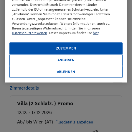
von Statistiken oder für personalisierte (Werbe-) Maßnahmen
p.P.
verwendet. Dies schließt auch Datentransfers in Länder
Villa (2 Schlafzimmer)
631.
50
außerhalb der EU ohne angemessenes Schutzniveau ein. Unter
„Ablehnen“ können Sie nur den Einsatz notwendiger Techniken
Ohne Verpflegung
Gesamt 1263 €
zulassen. Unter „Anpassen“ können sie einzelne
Hotel-Transfer
Verwendungszwecke zulassen. Weitere Informationen, auch zu
Ihrem jederzeitigen Widerrufsrecht, finden Sie in unseren
Datenschutzhinweisen
. Unser Impressum finden Sie
hier
.
Buchen
Veranstalter:
LMX Touristik GmbH
ZUSTIMMEN
8 weitere Angebote anzeigen
ANPASSEN
ABLEHNEN
Villa (2 Schlafz. ) Promo
2
Zimmerdetails
Villa (2 Schlafz. ) Promo
Buchen
12.12. - 17.12.2026
Ab/ bis Wien (AT)
Flugdetails anzeigen
p.P.