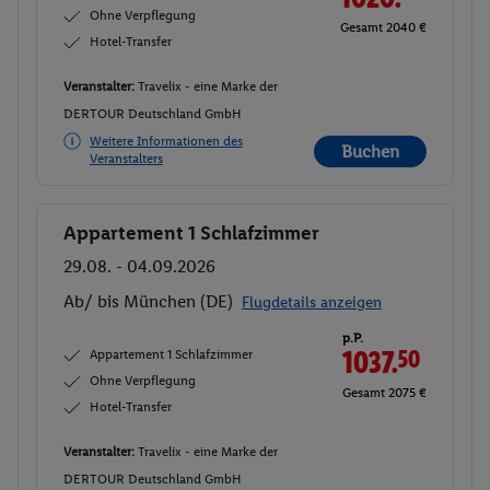
Ohne Verpflegung
Gesamt 2040 €
Hotel-Transfer
Veranstalter:
Travelix - eine Marke der
DERTOUR Deutschland GmbH
Weitere Informationen des
Buchen
Veranstalters
Appartement 1 Schlafzimmer
Buchen
29.08. - 04.09.2026
Ab/ bis München (DE)
Flugdetails anzeigen
p.P.
Appartement 1 Schlafzimmer
1037.
50
Ohne Verpflegung
Gesamt 2075 €
Hotel-Transfer
Veranstalter:
Travelix - eine Marke der
DERTOUR Deutschland GmbH