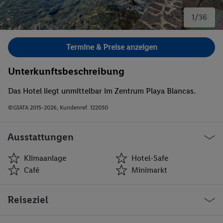
1/36
Bild 1 von 36.
Termine & Preise anzeigen
Unterkunftsbeschreibung
Das Hotel liegt unmittelbar im Zentrum Playa Blancas.
©GIATA 2015-2026, Kundenref. 122030
Ausstattungen
Klimaanlage
Hotel-Safe
Café
Minimarkt
Klimaanlage
Hotel-Safe
Reiseziel
Café
Minimarkt
Geschäfte
Bar(s)