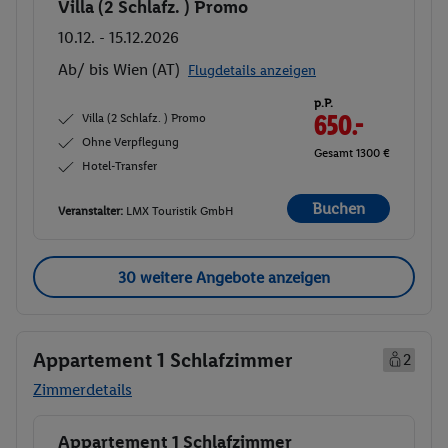
Villa (2 Schlafz. ) Promo
Buchen
10.12. - 15.12.2026
Ab/ bis Wien (AT)
Flugdetails anzeigen
p.P.
Villa (2 Schlafz. ) Promo
650.-
Ohne Verpflegung
Gesamt 1300 €
Hotel-Transfer
Buchen
Veranstalter:
LMX Touristik GmbH
30 weitere Angebote anzeigen
Appartement 1 Schlafzimmer
2
Zimmerdetails
Appartement 1 Schlafzimmer
Buchen