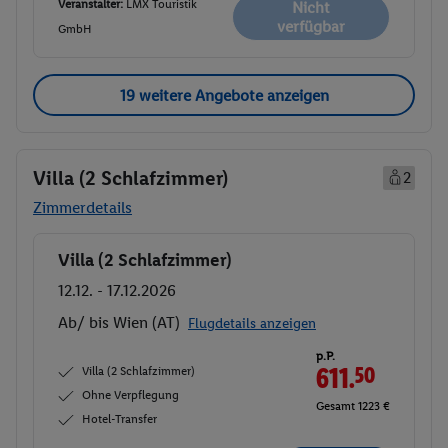
Veranstalter:
LMX Touristik
Nicht
verfügbar
GmbH
19 weitere Angebote anzeigen
Villa (2 Schlafzimmer)
2
Zimmerdetails
Villa (2 Schlafzimmer)
Buchen
12.12. - 17.12.2026
Ab/ bis Wien (AT)
Flugdetails anzeigen
p.P.
Villa (2 Schlafzimmer)
611.
50
Ohne Verpflegung
Gesamt 1223 €
Hotel-Transfer