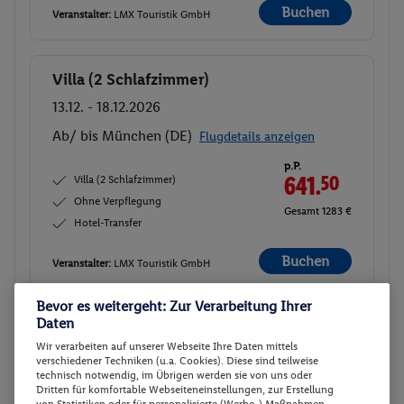
Buchen
Veranstalter:
LMX Touristik GmbH
Villa (2 Schlafzimmer)
Buchen
13.12. - 18.12.2026
Ab/ bis München (DE)
Flugdetails anzeigen
p.P.
Villa (2 Schlafzimmer)
641.
50
Ohne Verpflegung
Gesamt 1283 €
Hotel-Transfer
Buchen
Veranstalter:
LMX Touristik GmbH
Bevor es weitergeht: Zur Verarbeitung Ihrer
Daten
Villa (2 Schlafzimmer)
Buchen
Wir verarbeiten auf unserer Webseite Ihre Daten mittels
10.12. - 15.12.2026
verschiedener Techniken (u.a. Cookies). Diese sind teilweise
technisch notwendig, im Übrigen werden sie von uns oder
Ab/ bis Wien (AT)
Flugdetails anzeigen
Dritten für komfortable Webseiteneinstellungen, zur Erstellung