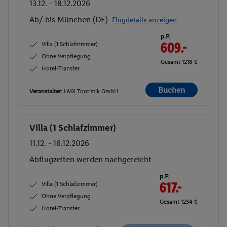
13.12. - 18.12.2026
Ab/ bis München (DE)
Flugdetails anzeigen
p.P.
Villa (1 Schlafzimmer)
609.-
Ohne Verpflegung
Gesamt 1218 €
Hotel-Transfer
Buchen
Veranstalter:
LMX Touristik GmbH
Villa (1 Schlafzimmer)
Buchen
11.12. - 16.12.2026
Abflugzeiten werden nachgereicht
p.P.
Villa (1 Schlafzimmer)
617.-
Ohne Verpflegung
Gesamt 1234 €
Hotel-Transfer