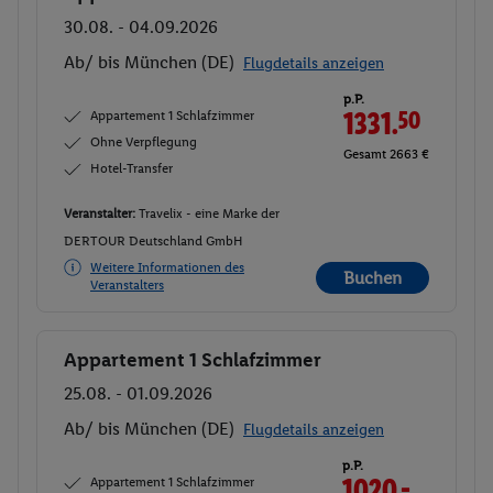
30.08. - 04.09.2026
Ab/ bis München (DE)
Flugdetails anzeigen
p.P.
Appartement 1 Schlafzimmer
1331.
50
Ohne Verpflegung
Gesamt 2663 €
Hotel-Transfer
Veranstalter:
Travelix - eine Marke der
DERTOUR Deutschland GmbH
Weitere Informationen des
Buchen
Veranstalters
Appartement 1 Schlafzimmer
Buchen
25.08. - 01.09.2026
Ab/ bis München (DE)
Flugdetails anzeigen
p.P.
Appartement 1 Schlafzimmer
1020.-