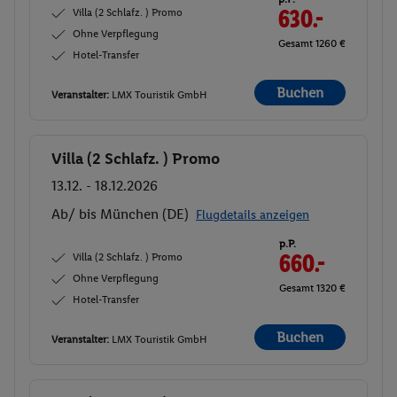
Villa (2 Schlafz. ) Promo
630.-
Ohne Verpflegung
Gesamt 1260 €
Hotel-Transfer
Buchen
Veranstalter:
LMX Touristik GmbH
Villa (2 Schlafz. ) Promo
Buchen
13.12. - 18.12.2026
Ab/ bis München (DE)
Flugdetails anzeigen
p.P.
Villa (2 Schlafz. ) Promo
660.-
Ohne Verpflegung
Gesamt 1320 €
Hotel-Transfer
Buchen
Veranstalter:
LMX Touristik GmbH