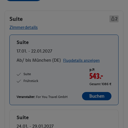
Suite
2
Zimmerdetails
Suite
Buchen
17.01. - 22.01.2027
Ab/ bis München (DE)
Flugdetails anzeigen
p.P.
Suite
543.-
Frühstück
Gesamt 1086 €
Buchen
Veranstalter:
For You Travel GmbH
Suite
Buchen
24.01. - 29.01.2027