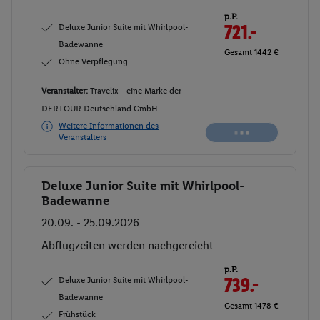
p.P.
Deluxe Junior Suite mit Whirlpool-
721.-
Badewanne
Gesamt 1442 €
Ohne Verpflegung
Veranstalter:
Travelix - eine Marke der
DERTOUR Deutschland GmbH
Weitere Informationen des
Veranstalters
Deluxe Junior Suite mit Whirlpool-
Buchen
Badewanne
20.09. - 25.09.2026
Abflugzeiten werden nachgereicht
p.P.
Deluxe Junior Suite mit Whirlpool-
739.-
Badewanne
Gesamt 1478 €
Frühstück