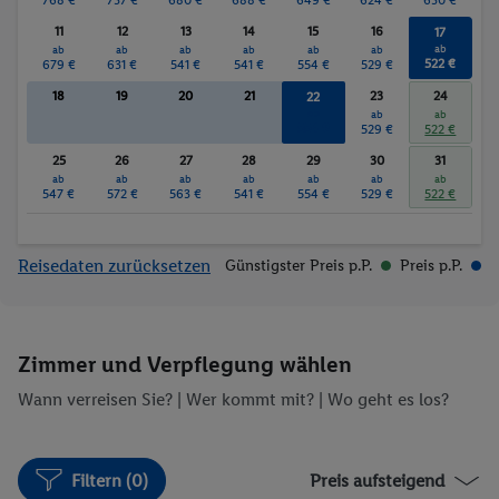
11
12
13
14
15
16
17
ab
ab
ab
ab
ab
ab
ab
522 €
679 €
631 €
541 €
541 €
554 €
529 €
18
19
20
21
23
24
22
ab
ab
ab
554 €
529 €
522 €
25
26
27
28
29
30
31
ab
ab
ab
ab
ab
ab
ab
547 €
572 €
563 €
541 €
554 €
529 €
522 €
Reisedaten zurücksetzen
Günstigster Preis p.P.
Preis p.P.
Zimmer und Verpflegung wählen
Wann verreisen Sie? |
Wer kommt mit?
| Wo geht es los?
Filtern (0)
Preis aufsteigend