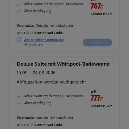
Deluxe Suite mit Whirlpool-Badewanne
767.-
Ohne Verpflegung
Gesamt 1534 €
Veranstalter:
Travelix - eine Marke der
DERTOUR Deutschland GmbH
Weitere Informationen des
Veranstalters
Deluxe Suite mit Whirlpool-Badewanne
Buchen
19.09. - 24.09.2026
Abflugzeiten werden nachgereicht
p.P.
Deluxe Suite mit Whirlpool-Badewanne
777.-
Ohne Verpflegung
Gesamt 1554 €
Veranstalter:
Travelix - eine Marke der
DERTOUR Deutschland GmbH