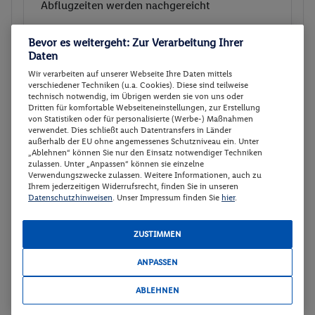
Abflugzeiten werden nachgereicht
p.P.
Superior Suite mit Whirlpool
686.-
Bevor es weitergeht: Zur Verarbeitung Ihrer
Daten
Frühstück
Gesamt 1372 €
Wir verarbeiten auf unserer Webseite Ihre Daten mittels
verschiedener Techniken (u.a. Cookies). Diese sind teilweise
Veranstalter:
Travelix - eine Marke der
technisch notwendig, im Übrigen werden sie von uns oder
Dritten für komfortable Webseiteneinstellungen, zur Erstellung
DERTOUR Deutschland GmbH
von Statistiken oder für personalisierte (Werbe-) Maßnahmen
Weitere Informationen des
verwendet. Dies schließt auch Datentransfers in Länder
Veranstalters
außerhalb der EU ohne angemessenes Schutzniveau ein. Unter
„Ablehnen“ können Sie nur den Einsatz notwendiger Techniken
zulassen. Unter „Anpassen“ können sie einzelne
Verwendungszwecke zulassen. Weitere Informationen, auch zu
30 weitere Angebote anzeigen
Ihrem jederzeitigen Widerrufsrecht, finden Sie in unseren
Datenschutzhinweisen
. Unser Impressum finden Sie
hier
.
ZUSTIMMEN
Deluxe Junior Suite mit Whirlpool-
2
Badewanne
ANPASSEN
Zimmerdetails
ABLEHNEN