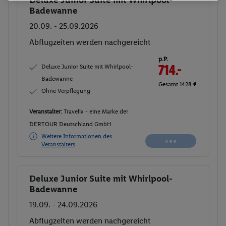
Deluxe Junior Suite mit Whirlpool-
Buchen
Badewanne
20.09. - 25.09.2026
Abflugzeiten werden nachgereicht
p.P.
Deluxe Junior Suite mit Whirlpool-
714.-
Badewanne
Gesamt 1428 €
Ohne Verpflegung
Veranstalter:
Travelix - eine Marke der
DERTOUR Deutschland GmbH
Weitere Informationen des
Veranstalters
Deluxe Junior Suite mit Whirlpool-
Buchen
Badewanne
19.09. - 24.09.2026
Abflugzeiten werden nachgereicht