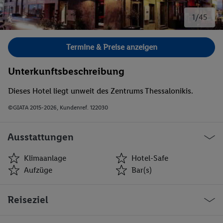
1/45
Bild 1 von 45.
Termine & Preise anzeigen
Unterkunftsbeschreibung
Dieses Hotel liegt unweit des Zentrums Thessalonikis.
©GIATA 2015-2026, Kundenref. 122030
Ausstattungen
Klimaanlage
Hotel-Safe
Aufzüge
Bar(s)
Klimaanlage
Hotel-Safe
Reiseziel
Aufzüge
Bar(s)
Restaurant(s)
Öffentliches Internet