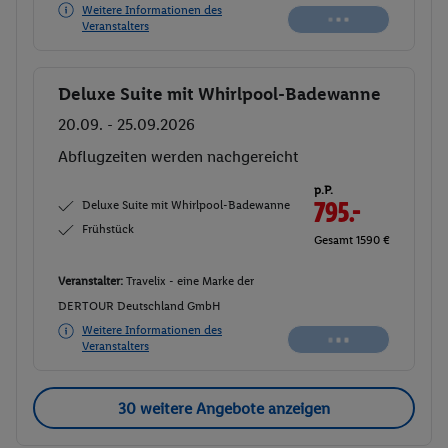
Weitere Informationen des
Veranstalters
Deluxe Suite mit Whirlpool-Badewanne
Buchen
20.09. - 25.09.2026
Abflugzeiten werden nachgereicht
p.P.
Deluxe Suite mit Whirlpool-Badewanne
795.-
Frühstück
Gesamt 1590 €
Veranstalter:
Travelix - eine Marke der
DERTOUR Deutschland GmbH
Weitere Informationen des
Veranstalters
30 weitere Angebote anzeigen