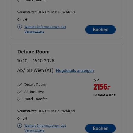
Veranstalter:
DERTOUR Deutschland
GmbH
Weitere Informationen des
Buchen
Veranstalters
Deluxe Room
Buchen
10.10. - 15.10.2026
Ab/ bis Wien (AT)
Flugdetails anzeigen
p.P.
Deluxe Room
2156.-
All-Inclusive
Gesamt 4312 €
Hotel-Transfer
Veranstalter:
DERTOUR Deutschland
GmbH
Weitere Informationen des
Buchen
Veranstalters