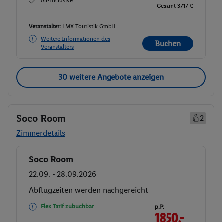
All-Inclusive
Gesamt 3717 €
Veranstalter:
LMX Touristik GmbH
Weitere Informationen des
Buchen
Veranstalters
30 weitere Angebote anzeigen
Soco Room
2
Zimmerdetails
Soco Room
Buchen
22.09. - 28.09.2026
Abflugzeiten werden nachgereicht
Flex Tarif zubuchbar
p.P.
1850.-