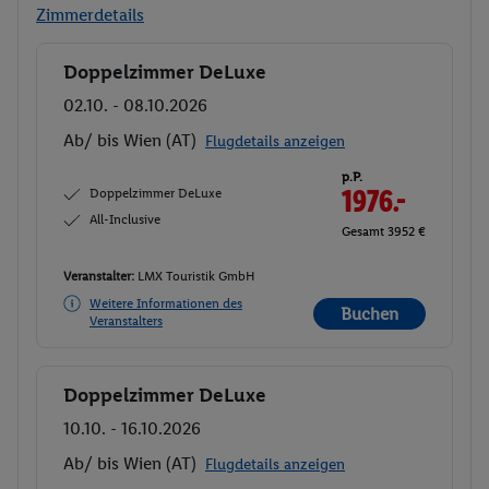
Zimmerdetails
Doppelzimmer DeLuxe
Buchen
02.10. - 08.10.2026
Ab/ bis Wien (AT)
Flugdetails anzeigen
p.P.
Doppelzimmer DeLuxe
1976.-
All-Inclusive
Gesamt 3952 €
Veranstalter:
LMX Touristik GmbH
Weitere Informationen des
Buchen
Veranstalters
Doppelzimmer DeLuxe
Buchen
10.10. - 16.10.2026
Ab/ bis Wien (AT)
Flugdetails anzeigen