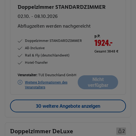
Doppelzimmer STANDARDZIMMER
Buchen
02.10. - 08.10.2026
Abflugzeiten werden nachgereicht
p.P.
Doppelzimmer STANDARDZIMMER
1924.-
All-Inclusive
Gesamt 3848 €
Rail & Fly (deutschlandweit)
Hotel-Transfer
Veranstalter:
TUI Deutschland GmbH
Nicht
Weitere Informationen des
verfügbar
Veranstalters
30 weitere Angebote anzeigen
Doppelzimmer DeLuxe
2