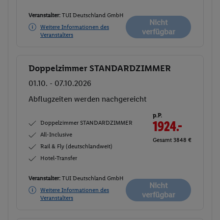
Veranstalter:
TUI Deutschland GmbH
Nicht
Weitere Informationen des
verfügbar
Veranstalters
Doppelzimmer STANDARDZIMMER
Buchen
01.10. - 07.10.2026
Abflugzeiten werden nachgereicht
p.P.
Doppelzimmer STANDARDZIMMER
1924.-
All-Inclusive
Gesamt 3848 €
Rail & Fly (deutschlandweit)
Hotel-Transfer
Veranstalter:
TUI Deutschland GmbH
Nicht
Weitere Informationen des
verfügbar
Veranstalters