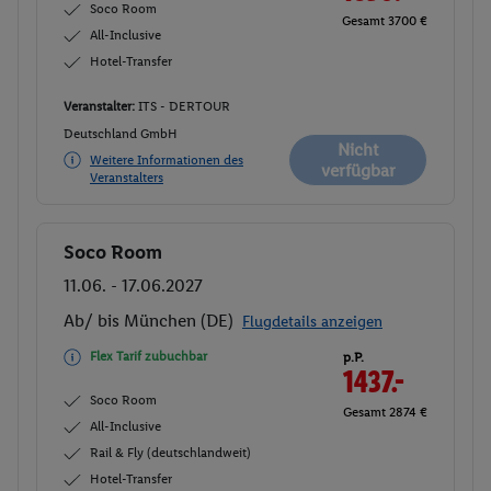
Soco Room
Gesamt 3700 €
All-Inclusive
Hotel-Transfer
Veranstalter:
ITS - DERTOUR
Deutschland GmbH
Nicht
Weitere Informationen des
verfügbar
Veranstalters
Soco Room
Buchen
11.06. - 17.06.2027
Ab/ bis München (DE)
Flugdetails anzeigen
Flex Tarif zubuchbar
p.P.
1437.-
Soco Room
Gesamt 2874 €
All-Inclusive
Rail & Fly (deutschlandweit)
Hotel-Transfer