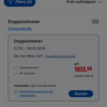
Filtern (0)
Preis aufsteigend
Doppelzimmer
2
Zimmerdetails
Doppelzimmer
Buchen
02.10. - 08.10.2026
Ab/ bis Wien (AT)
Flugdetails anzeigen
p.P.
Doppelzimmer
1833.
50
All-Inclusive
Gesamt 3667 €
Veranstalter:
LMX Touristik GmbH
Weitere Informationen des
Buchen
Veranstalters