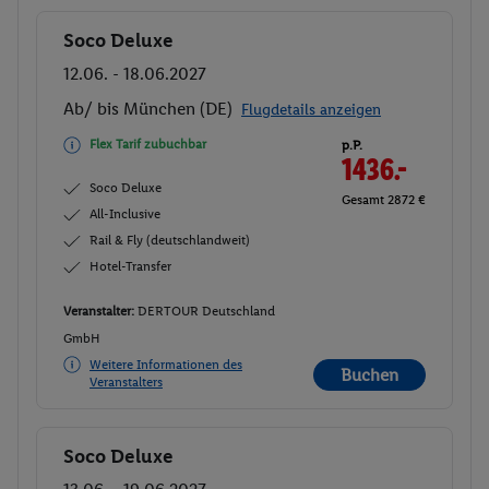
Soco Deluxe
Buchen
12.06. - 18.06.2027
Ab/ bis München (DE)
Flugdetails anzeigen
Flex Tarif zubuchbar
p.P.
1436.-
Soco Deluxe
Gesamt 2872 €
All-Inclusive
Rail & Fly (deutschlandweit)
Hotel-Transfer
Veranstalter:
DERTOUR Deutschland
GmbH
Weitere Informationen des
Buchen
Veranstalters
Soco Deluxe
Buchen