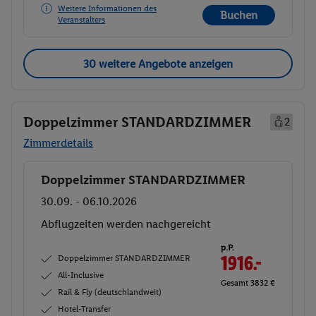
Weitere Informationen des
Buchen
Veranstalters
30 weitere Angebote anzeigen
Doppelzimmer STANDARDZIMMER
2
Zimmerdetails
Doppelzimmer STANDARDZIMMER
Buchen
30.09. - 06.10.2026
Abflugzeiten werden nachgereicht
p.P.
Doppelzimmer STANDARDZIMMER
1916.-
All-Inclusive
Gesamt 3832 €
Rail & Fly (deutschlandweit)
Hotel-Transfer