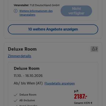
Veranstalter:
TUI Deutschland GmbH
Nicht
Weitere Informationen des
verfügbar
Veranstalters
10 weitere Angebote anzeigen
Deluxe Room
2
Zimmerdetails
Deluxe Room
Buchen
11.10. - 16.10.2026
Ab/ bis Wien (AT)
Flugdetails anzeigen
p.P.
Deluxe Room
2187.-
All-Inclusive
Gesamt 4374 €
Hotel-Transfer