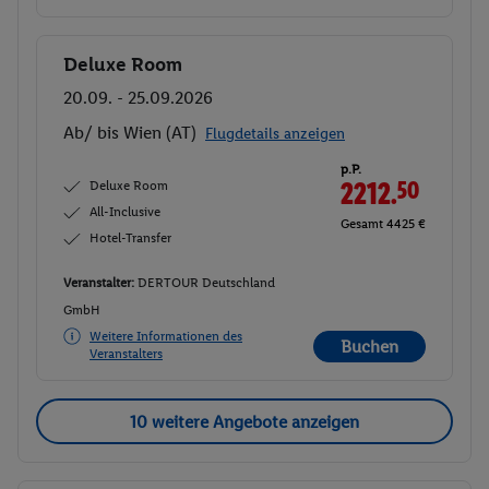
Deluxe Room
Buchen
20.09. - 25.09.2026
Ab/ bis Wien (AT)
Flugdetails anzeigen
p.P.
Deluxe Room
2212.
50
All-Inclusive
Gesamt 4425 €
Hotel-Transfer
Veranstalter:
DERTOUR Deutschland
GmbH
Weitere Informationen des
Buchen
Veranstalters
10 weitere Angebote anzeigen