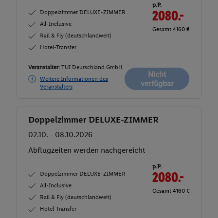
p.P.
Doppelzimmer DELUXE-ZIMMER
2080.-
All-Inclusive
Gesamt 4160 €
Rail & Fly (deutschlandweit)
Hotel-Transfer
Veranstalter:
TUI Deutschland GmbH
Nicht
Weitere Informationen des
verfügbar
Veranstalters
Doppelzimmer DELUXE-ZIMMER
Buchen
02.10. - 08.10.2026
Abflugzeiten werden nachgereicht
p.P.
Doppelzimmer DELUXE-ZIMMER
2080.-
All-Inclusive
Gesamt 4160 €
Rail & Fly (deutschlandweit)
Hotel-Transfer