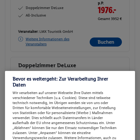
p.P.
Doppelzimmer DeLuxe
1976.-
All-Inclusive
Gesamt 3952 €
Veranstalter:
LMX Touristik GmbH
Weitere Informationen des
Buchen
Veranstalters
Doppelzimmer DeLuxe
Buchen
06.10. - 12.10.2026
Bevor es weitergeht: Zur Verarbeitung Ihrer
Ab/ bis München (DE)
Daten
Flugdetails anzeigen
Wir verarbeiten auf unserer Webseite Ihre Daten mittels
p.P.
verschiedener Techniken (u.a. Cookies). Diese sind teilweise
Doppelzimmer DeLuxe
2001.-
technisch notwendig, im Übrigen werden sie von uns oder
All-Inclusive
Dritten für komfortable Webseiteneinstellungen, zur Erstellung
Gesamt 4002 €
von Statistiken oder für personalisierte (Werbe-) Maßnahmen
verwendet. Dies schließt auch Datentransfers in Länder
außerhalb der EU ohne angemessenes Schutzniveau ein. Unter
Veranstalter:
LMX Touristik GmbH
„Ablehnen“ können Sie nur den Einsatz notwendiger Techniken
Weitere Informationen des
zulassen. Unter „Anpassen“ können sie einzelne
Buchen
Veranstalters
Verwendungszwecke zulassen. Weitere Informationen, auch zu