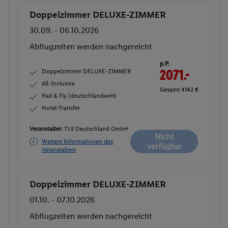
Doppelzimmer DELUXE-ZIMMER
Buchen
30.09. - 06.10.2026
Abflugzeiten werden nachgereicht
p.P.
Doppelzimmer DELUXE-ZIMMER
2071.-
All-Inclusive
Gesamt 4142 €
Rail & Fly (deutschlandweit)
Hotel-Transfer
Veranstalter:
TUI Deutschland GmbH
Nicht
Weitere Informationen des
verfügbar
Veranstalters
Doppelzimmer DELUXE-ZIMMER
Buchen
01.10. - 07.10.2026
Abflugzeiten werden nachgereicht