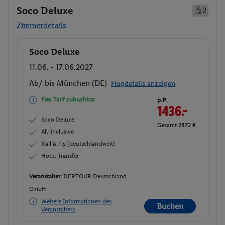
Soco Deluxe
2
Zimmerdetails
Soco Deluxe
Buchen
11.06. - 17.06.2027
Ab/ bis München (DE)
Flugdetails anzeigen
Flex Tarif zubuchbar
p.P.
1436.-
Soco Deluxe
Gesamt 2872 €
All-Inclusive
Rail & Fly (deutschlandweit)
Hotel-Transfer
Veranstalter:
DERTOUR Deutschland
GmbH
Weitere Informationen des
Buchen
Veranstalters