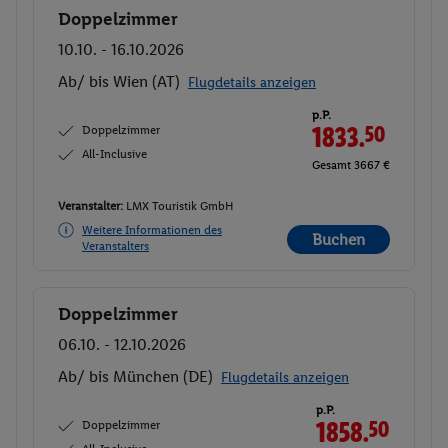
Doppelzimmer
Buchen
10.10. - 16.10.2026
Ab/ bis Wien (AT)
Flugdetails anzeigen
p.P.
Doppelzimmer
1833.
50
All-Inclusive
Gesamt 3667 €
Veranstalter:
LMX Touristik GmbH
Weitere Informationen des
Buchen
Veranstalters
Doppelzimmer
Buchen
06.10. - 12.10.2026
Ab/ bis München (DE)
Flugdetails anzeigen
p.P.
Doppelzimmer
1858.
50