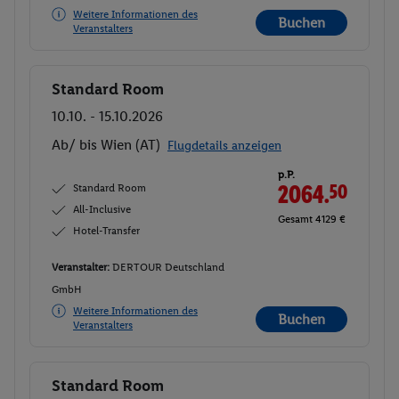
Weitere Informationen des
Buchen
Veranstalters
Standard Room
Buchen
10.10. - 15.10.2026
Ab/ bis Wien (AT)
Flugdetails anzeigen
p.P.
Standard Room
2064.
50
All-Inclusive
Gesamt 4129 €
Hotel-Transfer
Veranstalter:
DERTOUR Deutschland
GmbH
Weitere Informationen des
Buchen
Veranstalters
Standard Room
Buchen