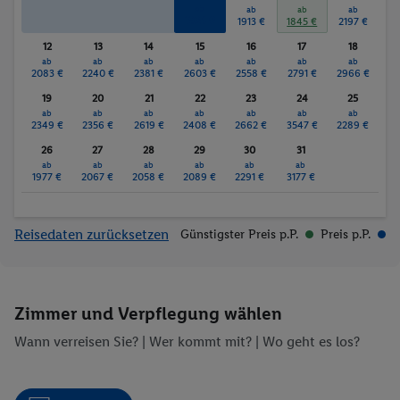
ab
ab
ab
ab
1924 €
1913 €
1845 €
2197 €
12
13
14
15
16
17
18
ab
ab
ab
ab
ab
ab
ab
2083 €
2240 €
2381 €
2603 €
2558 €
2791 €
2966 €
19
20
21
22
23
24
25
ab
ab
ab
ab
ab
ab
ab
2349 €
2356 €
2619 €
2408 €
2662 €
3547 €
2289 €
26
27
28
29
30
31
ab
ab
ab
ab
ab
ab
1977 €
2067 €
2058 €
2089 €
2291 €
3177 €
Reisedaten zurücksetzen
Günstigster Preis p.P.
Preis p.P.
Zimmer und Verpflegung wählen
Wann verreisen Sie? |
Wer kommt mit?
| Wo geht es los?