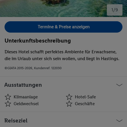
1/9
Bild 1 von 9.
Termine & Preise anzeigen
Unterkunftsbeschreibung
Dieses Hotel schafft perfektes Ambiente für Erwachsene,
die im Urlaub unter sich sein wollen, und liegt in Hastings.
©GIATA 2015-2026, Kundenref. 122030
Ausstattungen
Klimaanlage
Hotel-Safe
Geldwechsel
Geschäfte
Klimaanlage
Hotel-Safe
Reiseziel
Geldwechsel
Geschäfte