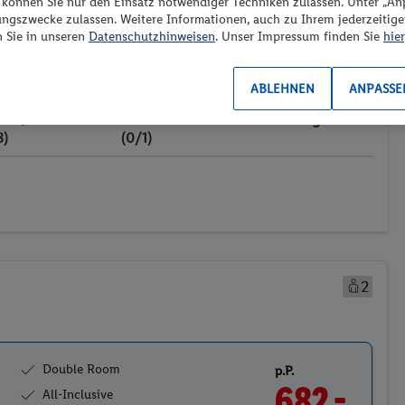
“ können Sie nur den Einsatz notwendiger Techniken zulassen. Unter „A
ungszwecke zulassen. Weitere Informationen, auch zu Ihrem jederzeitig
es los?
n Sie in unseren
Datenschutzhinweisen
. Unser Impressum finden Sie
hier
ABLEHNEN
ANPASSE
ransport
Weitere Filter
Preis aufsteigend
3)
(0/1)
2
Double Room
p.P.
682.-
All-Inclusive