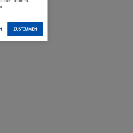
npassen“ können
en
.
N
ZUSTIMMEN