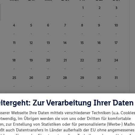
Fitness-Studio
1
2
3
Reiten
-
-
-
Basketball
4
5
6
7
8
9
10
Billard / Snooker
-
-
-
-
-
-
-
Bowlingbahn
11
12
13
14
15
16
17
Animationsprogramm
-
-
-
-
-
-
-
Tennis
18
19
20
21
22
23
24
Darts
-
-
-
-
-
-
-
Fitnessstudio
25
26
27
28
29
30
31
Wassersport
-
-
-
-
-
-
-
Whirlpool
itergeht: Zur Verarbeitung Ihrer Daten
Günstigster Preis p.P.
Preis p.P.
nserer Webseite Ihre Daten mittels verschiedener Techniken (u.a. Cookies
otwendig, im Übrigen werden sie von uns oder Dritten für komfortable
n, zur Erstellung von Statistiken oder für personalisierte (Werbe-) Ma
ießt auch Datentransfers in Länder außerhalb der EU ohne angemessenes