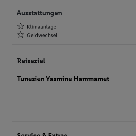
Ausstattungen
Klimaanlage
Geldwechsel
Klimaanlage
Geldwechsel
Reiseziel
Aufzüge
Minimarkt
Tunesien Yasmine Hammamet
Friseur
Disko
Spielzimmer
Restaurant(s) mit Kinderhochstühlen
Öffentliches Internet
Zimmerservice
Medizinische Betreuung
Service & Extras