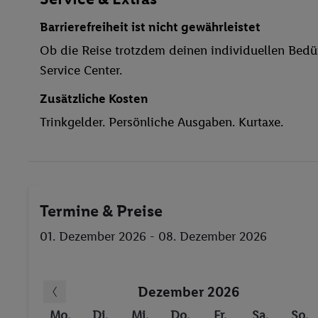
Garage
Barrierefreiheit ist nicht gewährleistet
Spielplatz
Ob die Reise trotzdem deinen individuellen Bedür
Wasserrutsche
Service Center.
Restaurant
Aufzug
Zusätzliche Kosten
Hallenbad
Trinkgelder. Persönliche Ausgaben. Kurtaxe.
Kinderpool/-bereich
Liegestühle
Wasseraerobic
Sauna
Termine & Preise
Dampfbad
Bananenboot
01. Dezember 2026 - 08. Dezember 2026
Jet Ski
Wellenreiten
Dezember 2026
Segeln
Kanu
Mo.
Di.
Mi.
Do.
Fr.
Sa.
So.