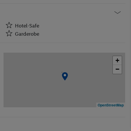
Hotel-Safe
Garderobe
Hotel-Safe
Garderobe
+
Café
−
Geschäfte
Bar(s)
Theatersaal
Restaurant(s)
Konferenzraum
OpenStreetMap
WLAN-Internet
Wäscheservice
Parkplatz