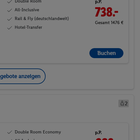
Double Room
p.P.
738.-
All-Inclusive
Rail & Fly (deutschlandweit)
Gesamt 1476 €
Hotel-Transfer
Buchen
ngebote anzeigen
2
Double Room Economy
p.P.