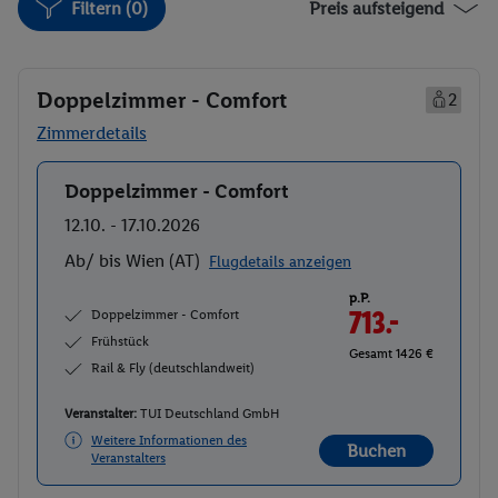
Filtern (0)
Preis aufsteigend
Doppelzimmer - Comfort
2
Zimmerdetails
Doppelzimmer - Comfort
Buchen
12.10. - 17.10.2026
Ab/ bis Wien (AT)
Flugdetails anzeigen
p.P.
Doppelzimmer - Comfort
713.-
Frühstück
Gesamt 1426 €
Rail & Fly (deutschlandweit)
Veranstalter:
TUI Deutschland GmbH
Weitere Informationen des
Buchen
Veranstalters