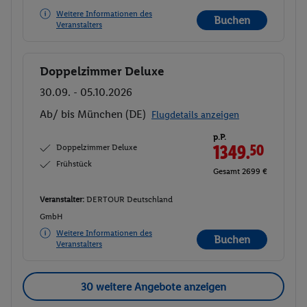
Weitere Informationen des
Buchen
Veranstalters
Doppelzimmer Deluxe
Buchen
30.09. - 05.10.2026
Ab/ bis München (DE)
Flugdetails anzeigen
p.P.
Doppelzimmer Deluxe
1349.
50
Frühstück
Gesamt 2699 €
Veranstalter:
DERTOUR Deutschland
GmbH
Weitere Informationen des
Buchen
Veranstalters
30 weitere Angebote anzeigen