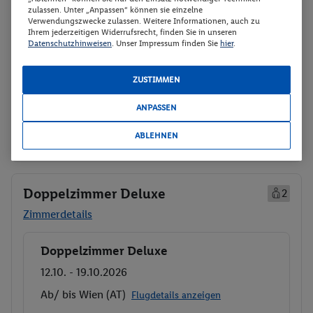
Doppelzimmer - Comfort
713.-
zulassen. Unter „Anpassen“ können sie einzelne
Frühstück
Verwendungszwecke zulassen. Weitere Informationen, auch zu
Gesamt 1426 €
Ihrem jederzeitigen Widerrufsrecht, finden Sie in unseren
Rail & Fly (deutschlandweit)
Datenschutzhinweisen
. Unser Impressum finden Sie
hier
.
Veranstalter:
TUI Deutschland GmbH
ZUSTIMMEN
Weitere Informationen des
Buchen
Veranstalters
ANPASSEN
30 weitere Angebote anzeigen
ABLEHNEN
Doppelzimmer Deluxe
2
Zimmerdetails
Doppelzimmer Deluxe
Buchen
12.10. - 19.10.2026
Ab/ bis Wien (AT)
Flugdetails anzeigen