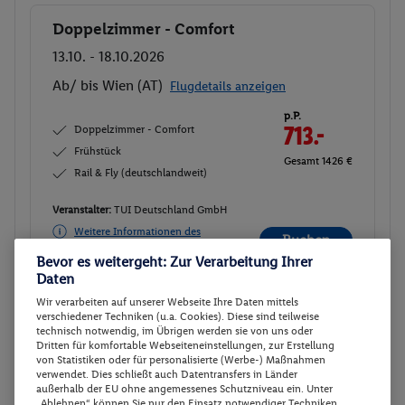
Doppelzimmer - Comfort
Buchen
13.10. - 18.10.2026
Ab/ bis Wien (AT)
Flugdetails anzeigen
p.P.
Doppelzimmer - Comfort
713.-
Frühstück
Gesamt 1426 €
Rail & Fly (deutschlandweit)
Veranstalter:
TUI Deutschland GmbH
Weitere Informationen des
Buchen
Veranstalters
Bevor es weitergeht: Zur Verarbeitung Ihrer
Daten
Wir verarbeiten auf unserer Webseite Ihre Daten mittels
Doppelzimmer - Comfort
Buchen
verschiedener Techniken (u.a. Cookies). Diese sind teilweise
technisch notwendig, im Übrigen werden sie von uns oder
14.10. - 19.10.2026
Dritten für komfortable Webseiteneinstellungen, zur Erstellung
von Statistiken oder für personalisierte (Werbe-) Maßnahmen
Ab/ bis Wien (AT)
Flugdetails anzeigen
verwendet. Dies schließt auch Datentransfers in Länder
außerhalb der EU ohne angemessenes Schutzniveau ein. Unter
p.P.
„Ablehnen“ können Sie nur den Einsatz notwendiger Techniken