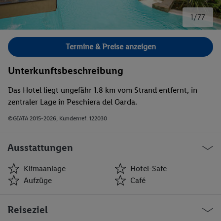
1/77
Bild 1 von 77.
Termine & Preise anzeigen
Unterkunftsbeschreibung
Das Hotel liegt ungefähr 1.8 km vom Strand entfernt, in
zentraler Lage in Peschiera del Garda.
©GIATA 2015-2026, Kundenref. 122030
Ausstattungen
Klimaanlage
Hotel-Safe
Aufzüge
Café
Klimaanlage
Hotel-Safe
Reiseziel
Aufzüge
Café