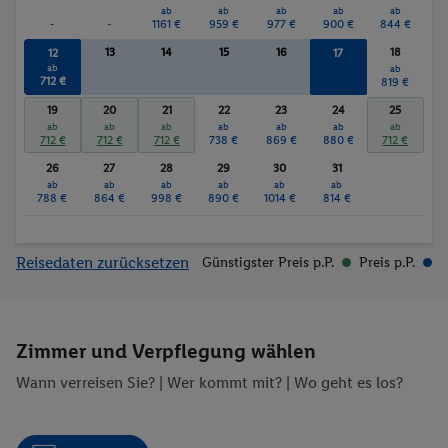
ab
ab
ab
ab
ab
-
-
1161 €
959 €
977 €
900 €
844 €
13
14
15
16
18
12
17
ab
ab
ab
712 €
855 €
819 €
19
20
21
22
23
24
25
ab
ab
ab
ab
ab
ab
ab
712 €
712 €
712 €
738 €
869 €
880 €
712 €
26
27
28
29
30
31
ab
ab
ab
ab
ab
ab
788 €
864 €
998 €
890 €
1014 €
814 €
Reisedaten zurücksetzen
Günstigster Preis p.P.
Preis p.P.
Zimmer und Verpflegung wählen
Wann verreisen Sie? |
Wer kommt mit?
| Wo geht es los?