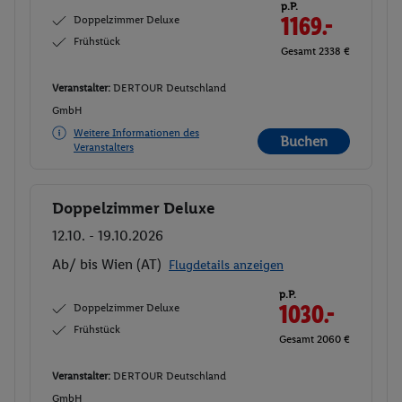
p.P.
Doppelzimmer Deluxe
1169.-
Frühstück
Gesamt 2338 €
Veranstalter:
DERTOUR Deutschland
GmbH
Weitere Informationen des
Buchen
Veranstalters
Doppelzimmer Deluxe
Buchen
12.10. - 19.10.2026
Ab/ bis Wien (AT)
Flugdetails anzeigen
p.P.
Doppelzimmer Deluxe
1030.-
Frühstück
Gesamt 2060 €
Veranstalter:
DERTOUR Deutschland
GmbH