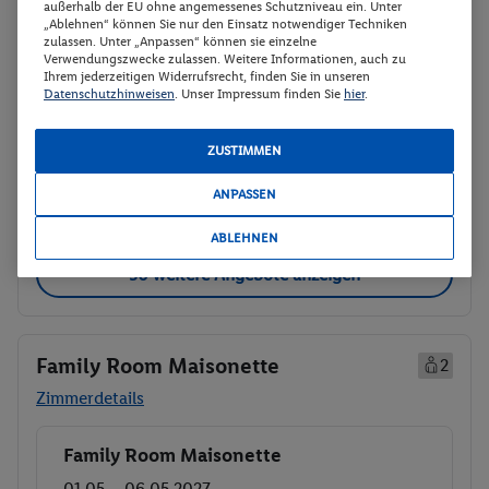
außerhalb der EU ohne angemessenes Schutzniveau ein. Unter
928.-
„Ablehnen“ können Sie nur den Einsatz notwendiger Techniken
Double Room
zulassen. Unter „Anpassen“ können sie einzelne
Gesamt 1856 €
Verwendungszwecke zulassen. Weitere Informationen, auch zu
All-Inclusive
Ihrem jederzeitigen Widerrufsrecht, finden Sie in unseren
Rail & Fly (deutschlandweit)
Datenschutzhinweisen
. Unser Impressum finden Sie
hier
.
Hotel-Transfer
ZUSTIMMEN
Veranstalter:
TUI Deutschland GmbH
Weitere Informationen des
ANPASSEN
Buchen
Veranstalters
ABLEHNEN
30 weitere Angebote anzeigen
Family Room Maisonette
2
Zimmerdetails
Family Room Maisonette
Buchen
01.05. - 06.05.2027