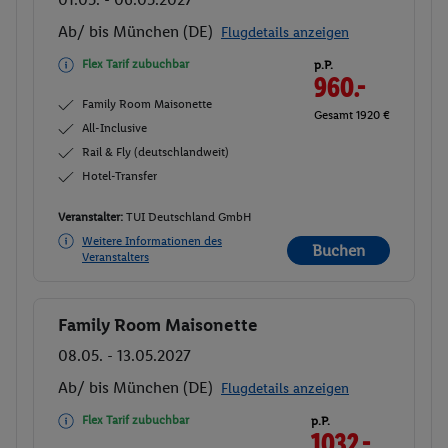
Ab/ bis München (DE)
Flugdetails anzeigen
Flex Tarif zubuchbar
p.P.
960.-
Family Room Maisonette
Gesamt 1920 €
All-Inclusive
Rail & Fly (deutschlandweit)
Hotel-Transfer
Veranstalter:
TUI Deutschland GmbH
Weitere Informationen des
Buchen
Veranstalters
Family Room Maisonette
Buchen
08.05. - 13.05.2027
Ab/ bis München (DE)
Flugdetails anzeigen
Flex Tarif zubuchbar
p.P.
1032.-