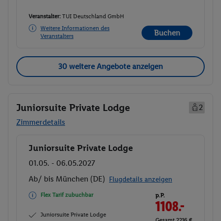
Veranstalter:
TUI Deutschland GmbH
Weitere Informationen des
Buchen
Veranstalters
30 weitere Angebote anzeigen
Juniorsuite Private Lodge
2
Zimmerdetails
Juniorsuite Private Lodge
Buchen
01.05. - 06.05.2027
Ab/ bis München (DE)
Flugdetails anzeigen
Flex Tarif zubuchbar
p.P.
1108.-
Juniorsuite Private Lodge
Gesamt 2216 €