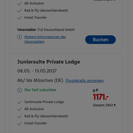
All-Inclusive
Rail & Fly (deutschlandweit)
Hotel-Transfer
Veranstalter:
TUI Deutschland GmbH
Weitere Informationen des
Buchen
Veranstalters
Juniorsuite Private Lodge
Buchen
08.05. - 13.05.2027
Ab/ bis München (DE)
Flugdetails anzeigen
Flex Tarif zubuchbar
p.P.
1171.-
Juniorsuite Private Lodge
Gesamt 2342 €
All-Inclusive
Rail & Fly (deutschlandweit)
Hotel-Transfer