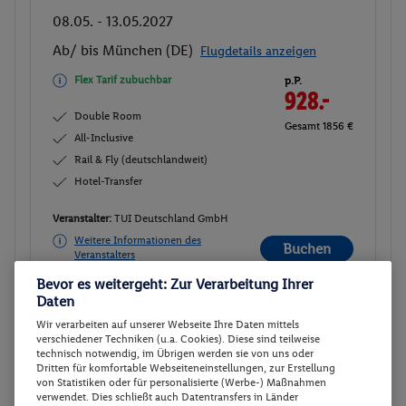
08.05. - 13.05.2027
Ab/ bis München (DE)
Flugdetails anzeigen
Flex Tarif zubuchbar
p.P.
928.-
Double Room
Gesamt 1856 €
All-Inclusive
Rail & Fly (deutschlandweit)
Hotel-Transfer
Veranstalter:
TUI Deutschland GmbH
Weitere Informationen des
Buchen
Veranstalters
Bevor es weitergeht: Zur Verarbeitung Ihrer
Daten
Double Room
Buchen
Wir verarbeiten auf unserer Webseite Ihre Daten mittels
verschiedener Techniken (u.a. Cookies). Diese sind teilweise
09.05. - 14.05.2027
technisch notwendig, im Übrigen werden sie von uns oder
Dritten für komfortable Webseiteneinstellungen, zur Erstellung
Ab/ bis München (DE)
Flugdetails anzeigen
von Statistiken oder für personalisierte (Werbe-) Maßnahmen
verwendet. Dies schließt auch Datentransfers in Länder
Flex Tarif zubuchbar
p.P.