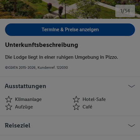
1/54
Bild 1 von 54.
Termine & Preise anzeigen
Unterkunftsbeschreibung
Die Lodge liegt in einer ruhigen Umgebung in Pizzo.
©GIATA 2015-2026, Kundenref. 122030
Ausstattungen
Klimaanlage
Hotel-Safe
Aufzüge
Café
Klimaanlage
Hotel-Safe
Reiseziel
Aufzüge
Café
Friseur
Bar(s)