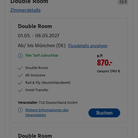
Double Room
2
Zimmerdetails
Double Room
Buchen
01.05. - 06.05.2027
Ab/ bis München (DE)
Flugdetails anzeigen
Flex Tarif zubuchbar
p.P.
870.-
Double Room
Gesamt 1740 €
All-Inclusive
Rail & Fly (deutschlandweit)
Hotel-Transfer
Veranstalter:
TUI Deutschland GmbH
Weitere Informationen des
Buchen
Veranstalters
Double Room
Buchen