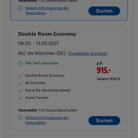
Veranstalter:
TUI Deutschland GmbH
Weitere Informationen des
Buchen
Veranstalters
Double Room Economy
Buchen
08.05. - 13.05.2027
Ab/ bis München (DE)
Flugdetails anzeigen
Flex Tarif zubuchbar
p.P.
915.-
Double Room Economy
Gesamt 1830 €
All-Inclusive
Rail & Fly (deutschlandweit)
Hotel-Transfer
Veranstalter:
TUI Deutschland GmbH
Weitere Informationen des
Buchen
Veranstalters