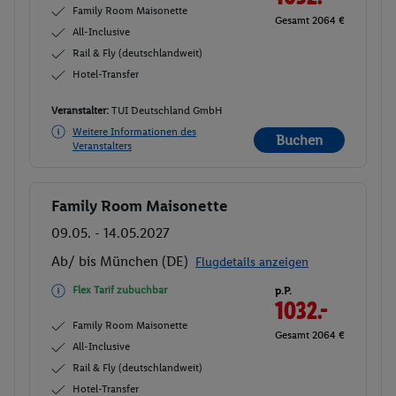
Family Room Maisonette
Gesamt 2064 €
All-Inclusive
Rail & Fly (deutschlandweit)
Hotel-Transfer
Veranstalter:
TUI Deutschland GmbH
Weitere Informationen des
Buchen
Veranstalters
Family Room Maisonette
Buchen
09.05. - 14.05.2027
Ab/ bis München (DE)
Flugdetails anzeigen
Flex Tarif zubuchbar
p.P.
1032.-
Family Room Maisonette
Gesamt 2064 €
All-Inclusive
Rail & Fly (deutschlandweit)
Hotel-Transfer