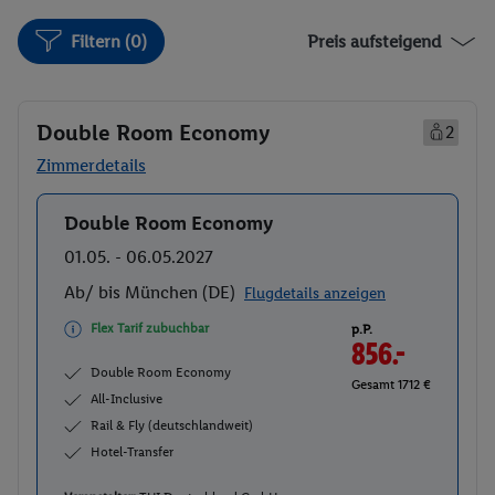
Filtern (0)
Preis aufsteigend
Double Room Economy
2
Zimmerdetails
Double Room Economy
Buchen
01.05. - 06.05.2027
Ab/ bis München (DE)
Flugdetails anzeigen
Flex Tarif zubuchbar
p.P.
856.-
Double Room Economy
Gesamt 1712 €
All-Inclusive
Rail & Fly (deutschlandweit)
Hotel-Transfer