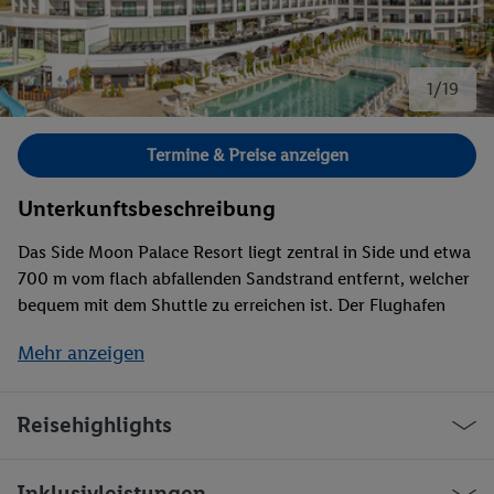
1/19
Bild 1 von 19.
Termine & Preise anzeigen
Unterkunftsbeschreibung
Das Side Moon Palace Resort liegt zentral in Side und etwa
700 m vom flach abfallenden Sandstrand entfernt, welcher
bequem mit dem Shuttle zu erreichen ist. Der Flughafen
Antalya befindet sich ca. 60 km entfernt. Die Anlage
Mehr anzeigen
verfügt über 309 Zimmer, mehrere Restaurants (inklusive
À-la-carte- und Strandrestaurant), Bars sowie eine
Konditorei. Zur Ausstattung gehören außerdem ein
Reisehighlights
Außenpool mit Kinderpool, Wellnessbereich, Miniclub,
Spielplatz, Game Room sowie verschiedene
Serviceangebote wie Minimarkt, Friseur, Boutique und
Inklusivleistungen