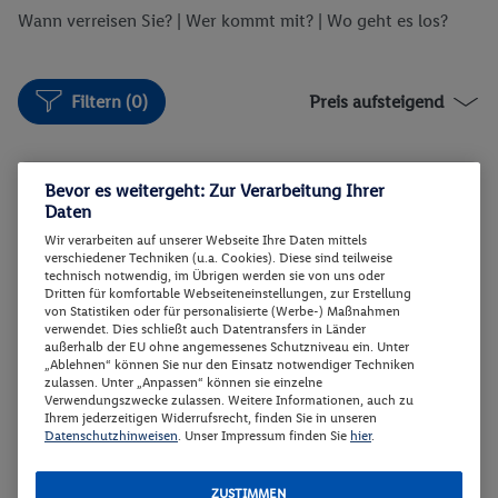
400 003 (Mo.–So. und Feiertag von 9.00–20.00)
Wann verreisen Sie? |
Wer kommt mit?
| Wo geht es los?
hinzubuchen. Bitte halten Sie hierfür die Vorgangsnummer
bereit, die Ihnen nach Buchungsabschluss übermittelt wird.
Filtern (0)
Preis aufsteigend
Bevor es weitergeht: Zur Verarbeitung Ihrer
DOPPELZIMMER POOLBLICK
2
Daten
Zimmerdetails
Wir verarbeiten auf unserer Webseite Ihre Daten mittels
verschiedener Techniken (u.a. Cookies). Diese sind teilweise
technisch notwendig, im Übrigen werden sie von uns oder
DOPPELZIMMER POOLBLICK
Buchen
Dritten für komfortable Webseiteneinstellungen, zur Erstellung
von Statistiken oder für personalisierte (Werbe-) Maßnahmen
23.01. - 30.01.2027
verwendet. Dies schließt auch Datentransfers in Länder
außerhalb der EU ohne angemessenes Schutzniveau ein. Unter
Ab/ bis Wien (AT)
Flugdetails anzeigen
„Ablehnen“ können Sie nur den Einsatz notwendiger Techniken
zulassen. Unter „Anpassen“ können sie einzelne
p.P.
Verwendungszwecke zulassen. Weitere Informationen, auch zu
DOPPELZIMMER POOLBLICK
449.-
Ihrem jederzeitigen Widerrufsrecht, finden Sie in unseren
All-Inclusive
Datenschutzhinweisen
. Unser Impressum finden Sie
hier
.
Gesamt 898 €
Hotel-Transfer
ZUSTIMMEN