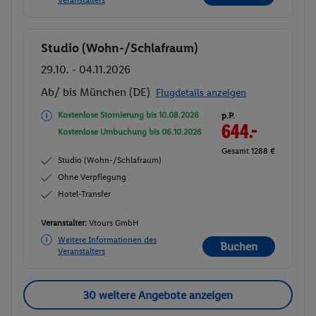
Veranstalters
Studio (Wohn-/Schlafraum)
Buchen
29.10. - 04.11.2026
Ab/ bis München (DE)
Flugdetails anzeigen
Kostenlose Stornierung bis
10.08.2026
p.P.
644.-
Kostenlose Umbuchung bis
06.10.2026
Gesamt 1288 €
Studio (Wohn-/Schlafraum)
Ohne Verpflegung
Hotel-Transfer
Veranstalter:
Vtours GmbH
Weitere Informationen des
Buchen
Veranstalters
30 weitere Angebote anzeigen