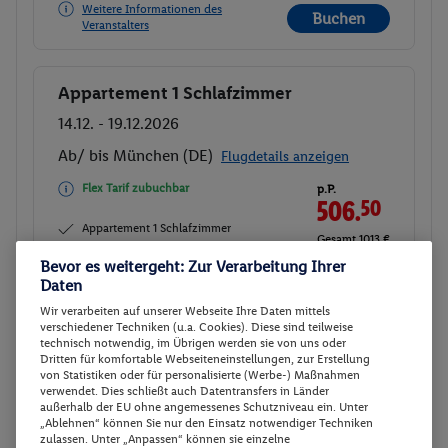
Weitere Informationen des
Buchen
Veranstalters
Appartement 1 Schlafzimmer
Buchen
14.12. - 19.12.2026
Ab/ bis München (DE)
Flugdetails anzeigen
Flex Tarif zubuchbar
p.P.
506.
50
Appartement 1 Schlafzimmer
Gesamt 1013 €
Ohne Verpflegung
Bevor es weitergeht: Zur Verarbeitung Ihrer
Daten
Veranstalter:
ITS - DERTOUR Deutschland
Wir verarbeiten auf unserer Webseite Ihre Daten mittels
GmbH
verschiedener Techniken (u.a. Cookies). Diese sind teilweise
Weitere Informationen des
technisch notwendig, im Übrigen werden sie von uns oder
Buchen
Veranstalters
Dritten für komfortable Webseiteneinstellungen, zur Erstellung
von Statistiken oder für personalisierte (Werbe-) Maßnahmen
verwendet. Dies schließt auch Datentransfers in Länder
außerhalb der EU ohne angemessenes Schutzniveau ein. Unter
Appartement 1 Schlafzimmer
„Ablehnen“ können Sie nur den Einsatz notwendiger Techniken
Buchen
zulassen. Unter „Anpassen“ können sie einzelne