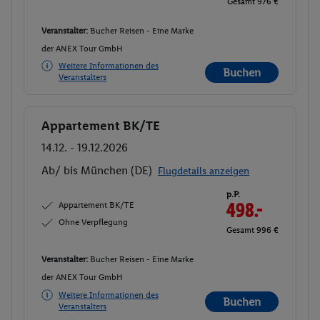
Gesamt 976 €
Veranstalter:
Bucher Reisen - Eine Marke
der ANEX Tour GmbH
Weitere Informationen des
Buchen
Veranstalters
Appartement BK/TE
Buchen
14.12. - 19.12.2026
Ab/ bis München (DE)
Flugdetails anzeigen
p.P.
Appartement BK/TE
498.-
Ohne Verpflegung
Gesamt 996 €
Veranstalter:
Bucher Reisen - Eine Marke
der ANEX Tour GmbH
Weitere Informationen des
Buchen
Veranstalters