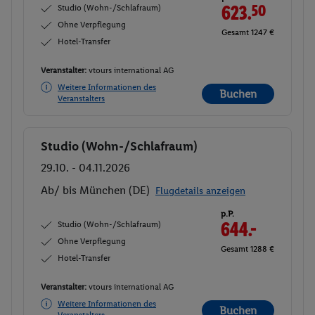
Studio (Wohn-/Schlafraum)
623.
50
Ohne Verpflegung
Gesamt 1247 €
Hotel-Transfer
Veranstalter:
vtours international AG
Weitere Informationen des
Buchen
Veranstalters
Studio (Wohn-/Schlafraum)
Buchen
29.10. - 04.11.2026
Ab/ bis München (DE)
Flugdetails anzeigen
p.P.
Studio (Wohn-/Schlafraum)
644.-
Ohne Verpflegung
Gesamt 1288 €
Hotel-Transfer
Veranstalter:
vtours international AG
Weitere Informationen des
Buchen