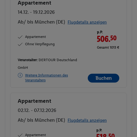
Appartement
Buchen
14.12. - 19.12.2026
Ab/ bis München (DE)
Flugdetails anzeigen
p.P.
Appartement
506.
50
Ohne Verpflegung
Gesamt 1013 €
Veranstalter:
DERTOUR Deutschland
GmbH
Weitere Informationen des
Buchen
Veranstalters
Appartement
Buchen
02.12. - 07.12.2026
Ab/ bis München (DE)
Flugdetails anzeigen
p.P.
Appartement
518.
50