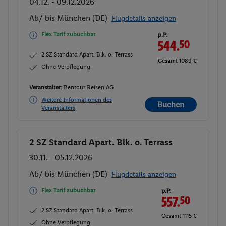
04.12. - 09.12.2026
Ab/ bis München (DE)
Flugdetails anzeigen
Flex Tarif zubuchbar
p.P.
544.
50
2 SZ Standard Apart. Blk. o. Terrass
Gesamt 1089 €
Ohne Verpflegung
Veranstalter:
Bentour Reisen AG
Weitere Informationen des
Buchen
Veranstalters
2 SZ Standard Apart. Blk. o. Terrass
Buchen
30.11. - 05.12.2026
Ab/ bis München (DE)
Flugdetails anzeigen
Flex Tarif zubuchbar
p.P.
557.
50
2 SZ Standard Apart. Blk. o. Terrass
Gesamt 1115 €
Ohne Verpflegung