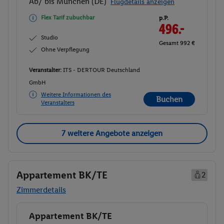
Ab/ bis München (DE)
Flugdetails anzeigen
Flex Tarif zubuchbar
p.P.
496.-
Studio
Gesamt 992 €
Ohne Verpflegung
Veranstalter:
ITS - DERTOUR Deutschland
GmbH
Weitere Informationen des
Buchen
Veranstalters
7 weitere Angebote anzeigen
Appartement BK/TE
2
Zimmerdetails
Appartement BK/TE
Buchen