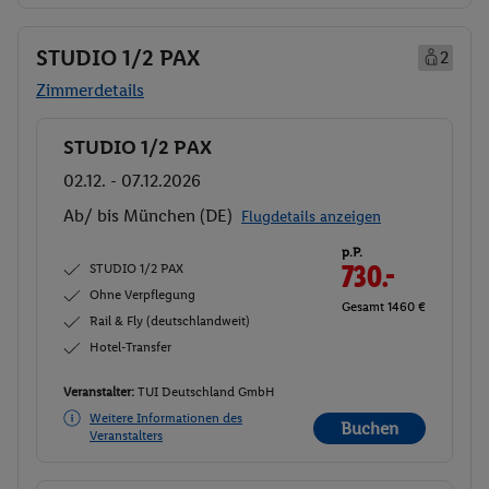
STUDIO 1/2 PAX
2
Zimmerdetails
STUDIO 1/2 PAX
Buchen
02.12. - 07.12.2026
Ab/ bis München (DE)
Flugdetails anzeigen
p.P.
STUDIO 1/2 PAX
730.-
Ohne Verpflegung
Gesamt 1460 €
Rail & Fly (deutschlandweit)
Hotel-Transfer
Veranstalter:
TUI Deutschland GmbH
Weitere Informationen des
Buchen
Veranstalters