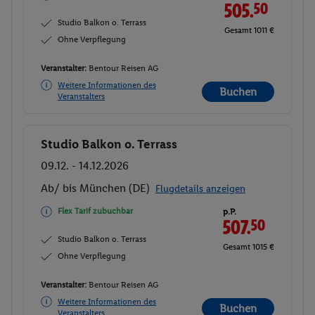
505.
50
Studio Balkon o. Terrass
Gesamt 1011 €
Ohne Verpflegung
Veranstalter:
Bentour Reisen AG
Weitere Informationen des
Buchen
Veranstalters
Studio Balkon o. Terrass
Buchen
09.12. - 14.12.2026
Ab/ bis München (DE)
Flugdetails anzeigen
Flex Tarif zubuchbar
p.P.
507.
50
Studio Balkon o. Terrass
Gesamt 1015 €
Ohne Verpflegung
Veranstalter:
Bentour Reisen AG
Weitere Informationen des
Buchen
Veranstalters