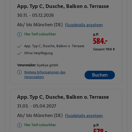
App. Typ C, Dusche, Balkon o. Terrasse
Buchen
30.11. - 05.12.2026
Ab/ bis München (DE)
Flugdetails anzeigen
Flex Tarif zubuchbar
p.P.
584.-
App. Typ C, Dusche, Balkon o. Terrasse
Gesamt 1168 €
Ohne Verpflegung
Veranstalter:
byebye gmbh
Weitere Informationen des
Buchen
Veranstalters
App. Typ C, Dusche, Balkon o. Terrasse
Buchen
31.03. - 05.04.2027
Ab/ bis München (DE)
Flugdetails anzeigen
Flex Tarif zubuchbar
p.P.
578.-