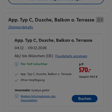
App. Typ C, Dusche, Balkon o. Terrasse
2
Zimmerdetails
App. Typ C, Dusche, Balkon o. Terrasse
Buchen
04.12. - 09.12.2026
Ab/ bis München (DE)
Flugdetails anzeigen
Flex Tarif zubuchbar
p.P.
570.-
App. Typ C, Dusche, Balkon o. Terrasse
Gesamt 1140 €
Ohne Verpflegung
Veranstalter:
byebye gmbh
Weitere Informationen des
Buchen
Veranstalters