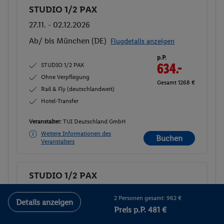
STUDIO 1/2 PAX
Buchen
27.11. - 02.12.2026
Ab/ bis München (DE)
Flugdetails anzeigen
p.P.
STUDIO 1/2 PAX
634.-
Ohne Verpflegung
Gesamt 1268 €
Rail & Fly (deutschlandweit)
Hotel-Transfer
Veranstalter:
TUI Deutschland GmbH
Weitere Informationen des
Buchen
Veranstalters
STUDIO 1/2 PAX
Buchen
09.12. - 14.12.2026
2 Personen gesamt: 962 €
Details anzeigen
Ab/ bis München (DE)
Flugdetails anzeigen
Preis p.P. 481 €
p.P.