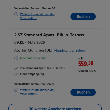
Veranstalter:
Bentour Reisen AG
Weitere Informationen des
Buchen
Veranstalters
2 SZ Standard Apart. Blk. o. Terrass
Buchen
09.12. - 14.12.2026
Ab/ bis München (DE)
Flugdetails anzeigen
Flex Tarif zubuchbar
p.P.
559.
50
2 SZ Standard Apart. Blk. o. Terrass
Gesamt 1119 €
Ohne Verpflegung
Veranstalter:
Bentour Reisen AG
Weitere Informationen des
Buchen
Veranstalters
30 weitere Angebote anzeigen