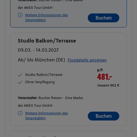
Veranstalter:
Bucher Reisen - Eine Marke
der ANEX Tour GmbH
Weitere Informationen des
Buchen
Veranstalters
Studio Balkon/Terrasse
Buchen
09.03. - 14.03.2027
Ab/ bis München (DE)
Flugdetails anzeigen
p.P.
Studio Balkon/Terrasse
481.-
Ohne Verpflegung
Gesamt 962 €
Veranstalter:
Bucher Reisen - Eine Marke
der ANEX Tour GmbH
Weitere Informationen des
Buchen
Veranstalters