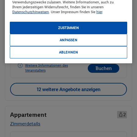
14.12. - 19.12.2026
Verwendungszwecke zulassen. Weitere Informationen, auch zu
Ihrem jederzeitigen Widerrufsrecht, finden Sie in unseren
Ab/ bis München (DE)
Datenschutzhinweisen
. Unser Impressum finden Sie
hier
.
Flugdetails anzeigen
p.P.
Appartement 1 Schlafzimmer
508.-
ZUSTIMMEN
Ohne Verpflegung
Gesamt 1016 €
ANPASSEN
Veranstalter:
ITS - DERTOUR Deutschland
ABLEHNEN
GmbH
Weitere Informationen des
Buchen
Veranstalters
12 weitere Angebote anzeigen
Appartement
2
Zimmerdetails