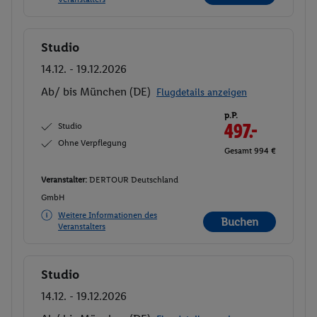
Studio
Buchen
14.12. - 19.12.2026
Ab/ bis München (DE)
Flugdetails anzeigen
p.P.
Studio
497.-
Ohne Verpflegung
Gesamt 994 €
Veranstalter:
DERTOUR Deutschland
GmbH
Weitere Informationen des
Buchen
Veranstalters
Studio
Buchen
14.12. - 19.12.2026