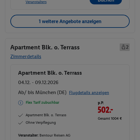
Veranstalters
1 weitere Angebote anzeigen
Apartment Blk. o. Terrass
2
Zimmerdetails
Apartment Blk. o. Terrass
Buchen
04.12. - 09.12.2026
Ab/ bis München (DE)
Flugdetails anzeigen
Flex Tarif zubuchbar
p.P.
502.-
Apartment Blk. o. Terrass
Gesamt 1004 €
Ohne Verpflegung
Veranstalter:
Bentour Reisen AG