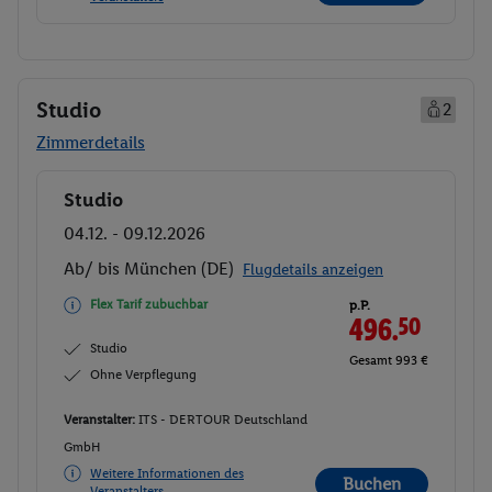
Studio
2
Zimmerdetails
Studio
Buchen
04.12. - 09.12.2026
Ab/ bis München (DE)
Flugdetails anzeigen
Flex Tarif zubuchbar
p.P.
496.
50
Studio
Gesamt 993 €
Ohne Verpflegung
Veranstalter:
ITS - DERTOUR Deutschland
GmbH
Weitere Informationen des
Buchen
Veranstalters