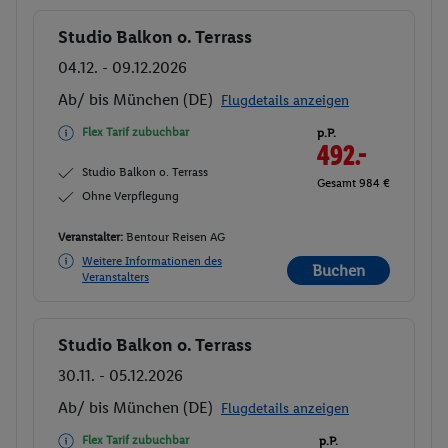
Studio Balkon o. Terrass
Buchen
04.12. - 09.12.2026
Ab/ bis München (DE)
Flugdetails anzeigen
Flex Tarif zubuchbar
p.P.
492.-
Studio Balkon o. Terrass
Gesamt 984 €
Ohne Verpflegung
Veranstalter:
Bentour Reisen AG
Weitere Informationen des
Buchen
Veranstalters
Studio Balkon o. Terrass
Buchen
30.11. - 05.12.2026
Ab/ bis München (DE)
Flugdetails anzeigen
Flex Tarif zubuchbar
p.P.