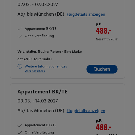
02.03. - 07.03.2027
Ab/ bis München (DE)
Flugdetails anzeigen
p.P.
Appartement BK/TE
488.-
Ohne Verpflegung
Gesamt 976 €
Veranstalter:
Bucher Reisen - Eine Marke
der ANEX Tour GmbH
Weitere Informationen des
Buchen
Veranstalters
Appartement BK/TE
Buchen
09.03. - 14.03.2027
Ab/ bis München (DE)
Flugdetails anzeigen
p.P.
Appartement BK/TE
488.-
Ohne Verpflegung