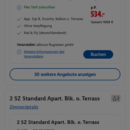
Flex Tarif zubuchbar
p.P.
534.-
App. Typ B, Dusche, Balkon o. Terrasse
Gesamt 1068 €
Ohne Verpflegung
Rail & Fly (deutschlandweit)
Veranstalter:
alltours flugreisen gmbh
Weitere Informationen des
Buchen
Veranstalters
30 weitere Angebote anzeigen
2 SZ Standard Apart. Blk. o. Terrass
2
Zimmerdetails
2 SZ Standard Apart. Blk. o. Terrass
Buchen