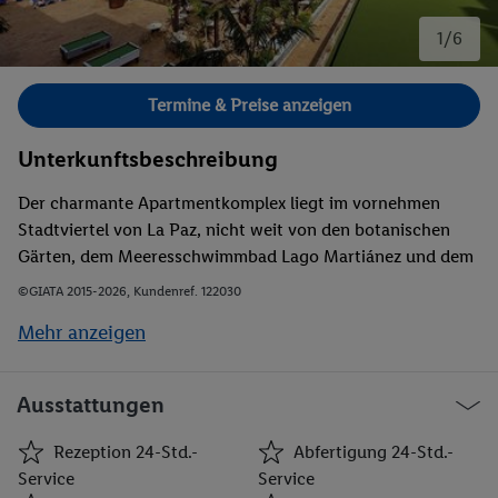
1/6
Bild 1 von 6.
Termine & Preise anzeigen
Unterkunftsbeschreibung
Der charmante Apartmentkomplex liegt im vornehmen
Stadtviertel von La Paz, nicht weit von den botanischen
Gärten, dem Meeresschwimmbad Lago Martiánez und dem
Stadtzentrum entfernt. Der schöne Strand ist in ca. 800 m
©GIATA 2015-2026, Kundenref. 122030
erreichbar. Einkaufsmöglichkeiten und Restaurants
Mehr anzeigen
befinden sich in unmittelbarer Nähe. Ins Zentrum von
Puerto de la Cruz sind es etwa 700 m. Öffentliche
Verkehrsmittel sind direkt vor dem Komplex vorhanden.
Ausstattungen
Rezeption 24-Std.-
Abfertigung 24-Std.-
Service
Service