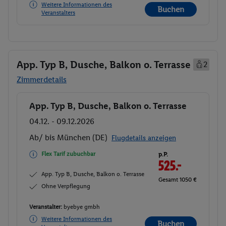
Weitere Informationen des
Buchen
Veranstalters
App. Typ B, Dusche, Balkon o. Terrasse
2
Zimmerdetails
App. Typ B, Dusche, Balkon o. Terrasse
Buchen
04.12. - 09.12.2026
Ab/ bis München (DE)
Flugdetails anzeigen
Flex Tarif zubuchbar
p.P.
525.-
App. Typ B, Dusche, Balkon o. Terrasse
Gesamt 1050 €
Ohne Verpflegung
Veranstalter:
byebye gmbh
Weitere Informationen des
Buchen